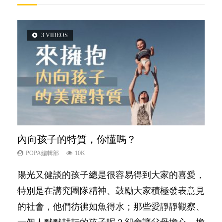
3 VIDEOS
5 VIDEOS
2 VIDEOS
6 VIDEOS
6 VIDEOS
內向孩子的特質，你懂嗎？
夫妻必看！經營婚姻，沒捷徑
想孩子學好外語，點做好？
孩子能力天注定？
愛孩子也別忘了愛自己，父母如何關顧自
己的身心靈？
POPA編輯部
POPA編輯部
POPA編輯部
POPA編輯部
10K
22.9K
9.9K
7.9K
POPA編輯部
14.8K
陽光又健談的孩子總是很容易得到大家的喜愛，
你是不是也曾經以為只要跟相愛的人結婚，就自
有人話學多種語言越早開始越好，有人卻說一時
很多父母都希望孩子係個「叻仔叻女」，學業別
照顧孩子衣食住行、陪同兒女應對功課測驗，還
特別是在講究團隊精神、鼓勵大家積極發表意見
然能走到白頭，但生了孩子卻發現事情不如你所
間太多語言，會令孩子感到混淆，到底誰是誰
太差，日常自理井井有條。這樣的孩子是萬中無
要陪玩製造親子時間，尚要處理家中雜項要
的社會，他們彷彿如魚得水；那些愛靜靜觀察、
料？ 經營婚姻，不如我們想像的簡單，卻也不
非？聽聽專家怎樣說，解開語言學習的迷思～...
一，還是魚與熊掌，不能兼得？...
務……當父母的，有千百個任務要做。可惜，有