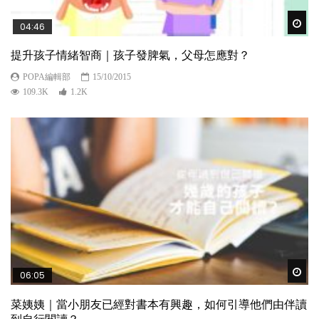
Wat
04:46
提升孩子情緒智商｜孩子發脾氣，父母怎應對？
POPA編輯部
15/10/2015
109.3K
1.2K
Wat
06:05
菜姨姨｜當小朋友已經對書本有興趣，如何引導他們由伴讀