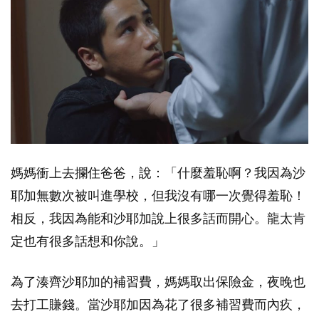
媽媽衝上去攔住爸爸，說：「什麼羞恥啊？我因為沙
耶加無數次被叫進學校，但我沒有哪一次覺得羞恥！
相反，我因為能和沙耶加說上很多話而開心。龍太肯
定也有很多話想和你說。」
為了湊齊沙耶加的補習費，媽媽取出保險金，夜晚也
去打工賺錢。當沙耶加因為花了很多補習費而內疚，