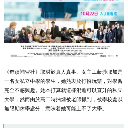
《奇蹟補習社》取材於真人真事。女主工藤沙耶加是
一名女私立中學的學生，她熱衷於打扮玩樂，對學習
完全不感興趣。她本打算就這樣混進可以直升的私立
大學，然而由於高二時抽煙被老師抓到，被學校處以
無限期休學處分，意味着她可能上不了大學。