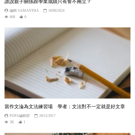
誰說親子關係跟學業成績只有誓不兩立？
編輯 SAMANTHA
18/06/2024
608
0
當作文淪為文法練習場 學者：文法對不一定就是好文章
POPA編輯部
28/12/2017
3K
1