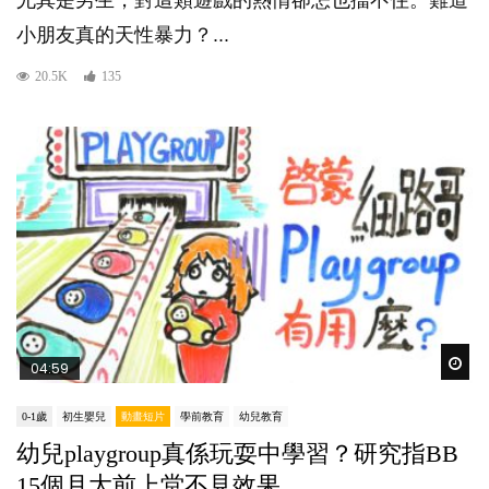
尤其是男生，對這類遊戲的熱情卻怎也擋不住。難道
小朋友真的天性暴力？...
20.5K
135
Wat
04:59
0-1歲
初生嬰兒
動畫短片
學前教育
幼兒教育
幼兒playgroup真係玩耍中學習？研究指BB
15個月大前上堂不見效果