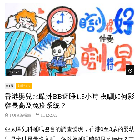
Wat
02:57
0-1歲
動畫短片
香港嬰兒比歐洲BB遲睡1.5小時 夜瞓如何影
響長高及免疫系統？
POPA編輯部
13/12/2022
亞太區兒科睡眠協會的調查發現，香港0至3歲的嬰幼
兒是全世界最晚入睡。你以為睡眠時間足夠便行？其