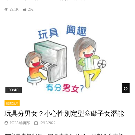
29.1K
262
Wat
03:48
動畫短片
玩具分男女？小心性別定型窒礙子女潛能
POPA編輯部
12/12/2022