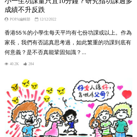
小一生功課量只宜10分鐘？研究指功課過多
成績不升反跌
POPA編輯部
12/12/2022
香港55％的小學生每天平均有七份功課或以上。作為
家長，我們有否認真思考過，如此繁重的功課到底有
何意義？是不否真能鞏固知識？...
40.2K
284