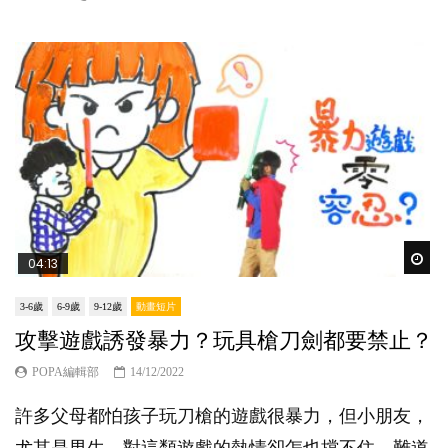
Wat
04:13
3-6歲
6-9歲
9-12歲
動畫短片
攻擊遊戲誘發暴力？玩具槍刀劍都要禁止？
POPA編輯部
14/12/2022
許多父母都怕孩子玩刀槍的遊戲很暴力，但小朋友，