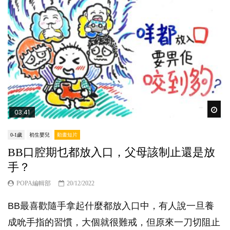
Wat
03:41
0-1歲
初生嬰兒
動畫短片
BB口腔期乜都放入口，父母該制止還是放
手？
POPA編輯部
20/12/2022
BB最喜歡隨手拿起什麼都放入口中，有人說一旦養
成吮手指的習慣，大個就很難戒，但原來一刀切阻止