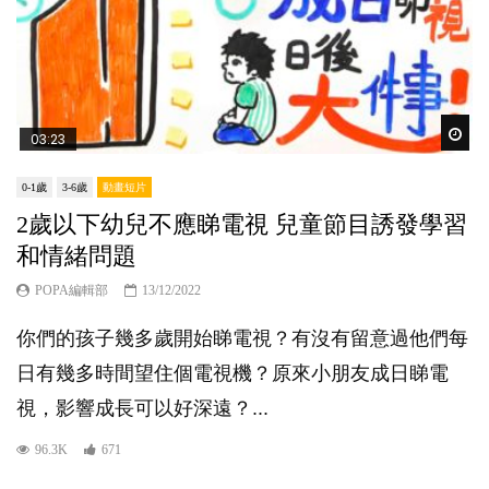
Wat
03:23
0-1歲
3-6歲
動畫短片
2歲以下幼兒不應睇電視 兒童節目誘發學習
和情緒問題
POPA編輯部
13/12/2022
你們的孩子幾多歲開始睇電視？有沒有留意過他們每
日有幾多時間望住個電視機？原來小朋友成日睇電
視，影響成長可以好深遠？...
96.3K
671