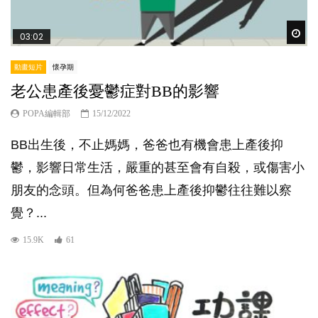
Wat
03:02
動畫短片
懷孕期
老公患產後憂鬱症對BB的影響
POPA編輯部
15/12/2022
BB出生後，不止媽媽，爸爸也有機會患上產後抑
鬱，影響日常生活，嚴重的甚至會有自殺，或傷害小
朋友的念頭。但為何爸爸患上產後抑鬱往往難以察
覺？...
15.9K
61