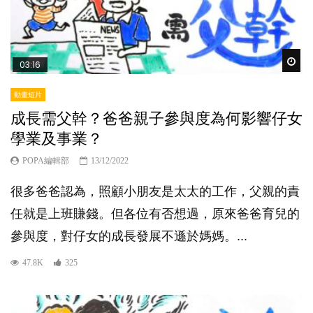
Wat
03:16
動畫短片
成長需父幹？爸爸親子參與度為何影響仔女
學業及事業？
POPA編輯部
13/12/2022
很多爸爸認為，照顧小朋友是太太的工作，父親的責
任就是上班賺錢。但各位有否想過，原來爸爸育兒的
參與度，對仔女的成長發展不遜於媽媽。...
47.8K
325