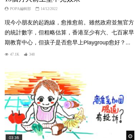
POPA編輯部
14/12/2022
現今小朋友的起跑線，愈推愈前。雖然政府並無官方
的統計數字，但粗略估算，香港至少有六、七百家早
期教育中心，但孩子是否愈早上Playgroup愈好？...
47.1K
348
Wat
03:36