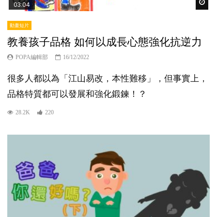
Wat
03:04
動畫短片
教養孩子品格 如何以成長心態強化抗逆力
POPA編輯部
16/12/2022
很多人都以為「江山易改，本性難移」，但事實上，
品格特質都可以發展和強化鍛鍊！？
28.2K
220