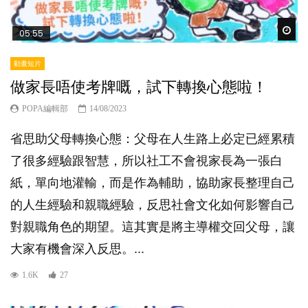
Wat
05:55
動畫短片
做家長唔使考牌嘅，試下轉換心態啦！
POPA編輯部
14/08/2023
省思助父母轉換心態：父母在人生路上必定已經累積
了很多經驗跟智慧，所以社工不會視家長為一張白
紙，單向地灌輸，而是作為輔助，協助家長整理自己
的人生經驗和親職經驗，反思社會文化如何影響自己
對親職角色的期望。這其實是將主導權交回父母，讓
大家有機會深入反思。...
1.6K
27