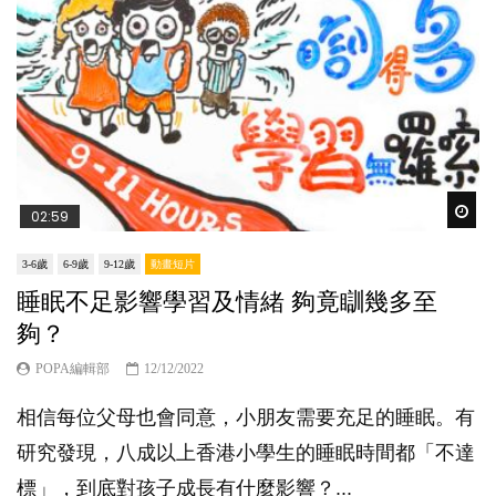
Wat
02:59
3-6歲
6-9歲
9-12歲
動畫短片
睡眠不足影響學習及情緒 夠竟瞓幾多至
夠？
POPA編輯部
12/12/2022
相信每位父母也會同意，小朋友需要充足的睡眠。有
研究發現，八成以上香港小學生的睡眠時間都「不達
標」，到底對孩子成長有什麼影響？...