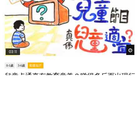
Wat
03:11
0-1歲
3-6歲
動畫短片
兒童卡通真有教育意義？睇得多反而出現行
為問題？
POPA編輯部
09/12/2022
美國兒科學會不建議兩歲以下的嬰幼兒看電視。其實
父母除了要考慮「量」的問題外，更要考慮「質」的
因素，小朋友究竟每天在看甚麼電視節目？...