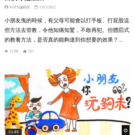
POPA編輯部
13/12/2022
小朋友曳的時候，有父母可能會以打手板、打屁股這
些方法去管教，令他知痛知驚，不敢再犯。但體罰式
的教養方法，是否真的能夠達到你想要的效果？...
23.8K
193
Wat
03:49