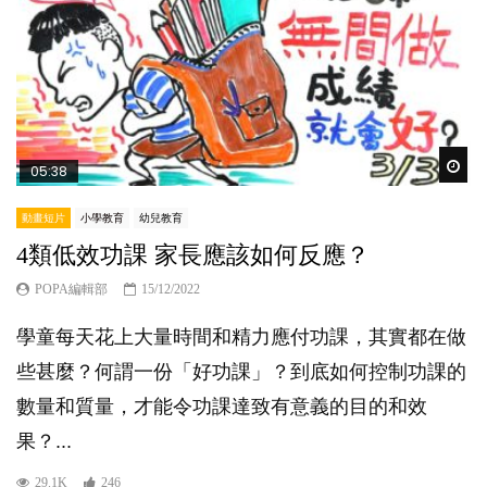
Wat
05:38
動畫短片
小學教育
幼兒教育
4類低效功課 家長應該如何反應？
POPA編輯部
15/12/2022
學童每天花上大量時間和精力應付功課，其實都在做
些甚麼？何謂一份「好功課」？到底如何控制功課的
數量和質量，才能令功課達致有意義的目的和效
果？...
29.1K
246