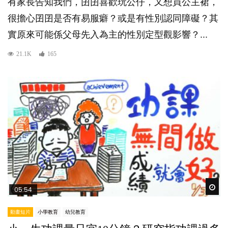
有家長告知我們，囝囝喜歡玩公仔，又想買公主裙，
很擔心囝囝是否有易服癖？或是有性別認同障礙？其
實原來可能係父母先入為主的性別定型觀影響？...
21.1K
165
Wat
05:54
動畫短片
小學教育
幼兒教育