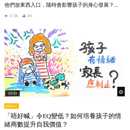
他們放東西入口，隨時會影響孩子的身心發展？...
25.5K
291
Wat
03:51
動畫短片
「唔好喊」令EQ變低？如何培養孩子的情
緒商數提升自我價值？