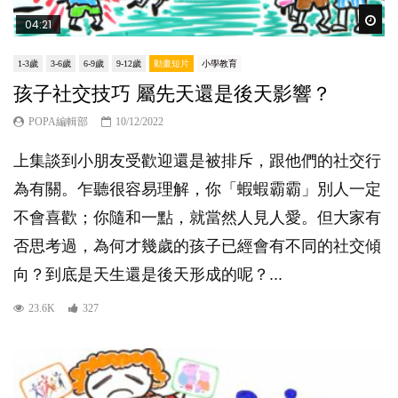
Wat
04:21
1-3歲
3-6歲
6-9歲
9-12歲
動畫短片
小學教育
孩子社交技巧 屬先天還是後天影響？
POPA編輯部
10/12/2022
上集談到小朋友受歡迎還是被排斥，跟他們的社交行
為有關。乍聽很容易理解，你「蝦蝦霸霸」別人一定
不會喜歡；你隨和一點，就當然人見人愛。但大家有
否思考過，為何才幾歲的孩子已經會有不同的社交傾
向？到底是天生還是後天形成的呢？...
23.6K
327