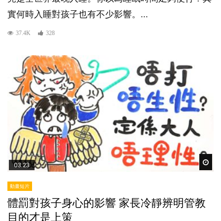
實何時入睡對孩子也有不少影響。...
37.4K
328
Wat
03:23
動畫短片
體罰對孩子身心的影響 家長冷靜辨明管教
目的才是上策