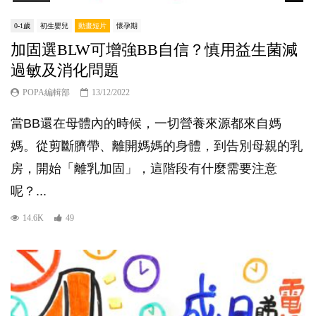
0-1歲
初生嬰兒
動畫短片
懷孕期
加固選BLW可增強BB自信？慎用益生菌減
過敏及消化問題
POPA編輯部
13/12/2022
當BB還在母體內的時候，一切營養來源都來自媽
媽。從剪斷臍帶、離開媽媽的身體，到告別母親的乳
房，開始「離乳加固」，這階段有什麼需要注意
呢？...
14.6K
49