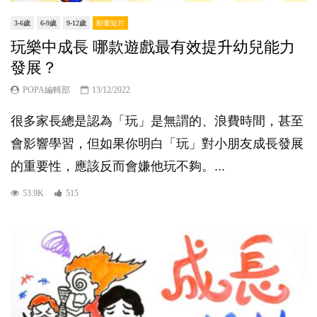
3-6歲
6-9歲
9-12歲
動畫短片
玩樂中成長 哪款遊戲最有效提升幼兒能力
發展？
POPA編輯部
13/12/2022
很多家長總是認為「玩」是無謂的、浪費時間，甚至
會影響學習，但如果你明白「玩」對小朋友成長發展
的重要性，應該反而會嫌他玩不夠。...
53.9K
515