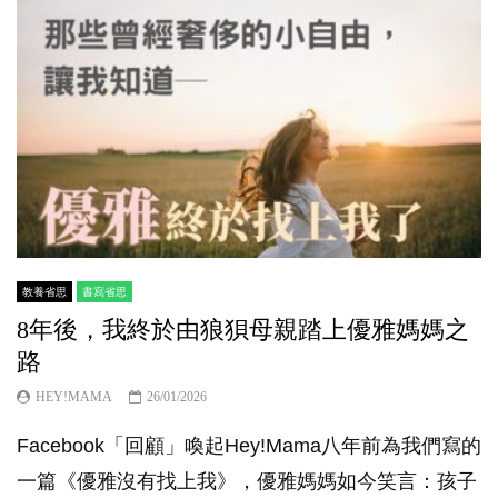
教養省思
書寫省思
8年後，我終於由狼狽母親踏上優雅媽媽之
路
HEY!MAMA
26/01/2026
Facebook「回顧」喚起Hey!Mama八年前為我們寫的
一篇《優雅沒有找上我》，優雅媽媽如今笑言：孩子