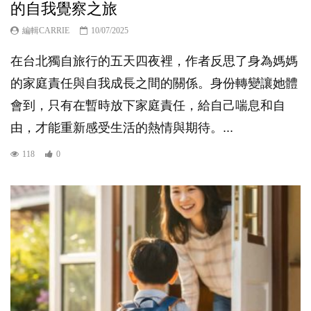
的自我覺察之旅
編輯CARRIE
10/07/2025
在台北獨自旅行的五天四夜裡，作者反思了身為媽媽
的家庭責任與自我成長之間的關係。身份轉變讓她體
會到，只有在暫時放下家庭責任，給自己喘息和自
由，才能重新感受生活的熱情與期待。...
118
0