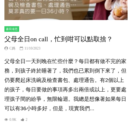
書寫省思
父母全日on call，忙到咁可以點取捨？
C媽
11/10/2023
父母全日一天到晚在忙些什麼？每日都有做不完的家
務，到孩子終於睡著了，我們也已累到倒下來了，但
仍要爬起床洗碗及檢查書包、處理通告。有2個以上
的孩子，每日要做的事項再多出兩倍或以上，更要處
理孩子間的紛爭，無限輪迴。我總是想像著如果每日
可以有36小時多好，但是，現實我們...
0.9K
2