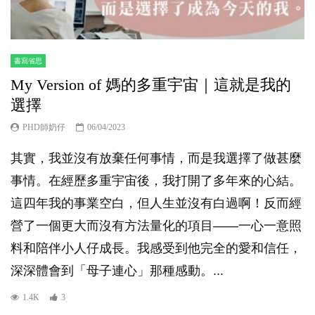
書寫省思
My Version of 媽的多重宇宙｜這就是我的
選擇
PHD師奶仔
06/04/2023
其實，我並沒有放棄任何事情，而是我選擇了做甚麼
事情。在經歷多重宇宙後，我打開了多年來的心結。
這四年我的事業空白，但人生並沒有白過啊！反而經
營了一個更大而沒有方法量化的項目——一心一意照
料和陪伴小人仔成長。我感受到他完全的愛和信任，
深深體會到「母子連心」那種感動。...
1.4K
3