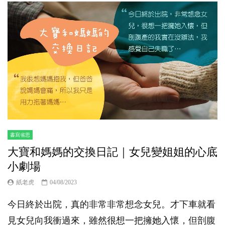
書寫省思
大寶和媽媽的交換日記｜女兒變姐姐的心底
小劇場
紙老虎
04/08/2023
今日終於出院，真的非常非常想念女兒。才下車就看
見女兒向我衝過來，雖然很想一把擁她入懷，但剖腹