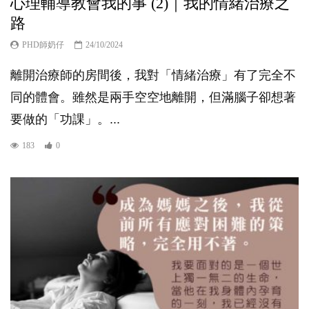
心理輔導教會我的事 (2)｜我的情緒治療之
路
PHD師奶仔
24/10/2024
離開治療師的房間後，我對「情緒治療」有了完全不
同的體會。雖然是兩手空空地離開，但滿腦子卻想著
要做的「功課」。...
183
0