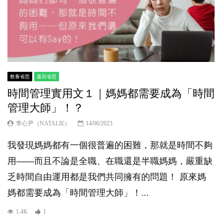
教養省思
書寫省思
時間管理實用文１｜媽媽都需要成為「時間
管理大師」！？
李心尹（NATALIE）
14/06/2023
我發現媽媽都有一個很普遍的困難，那就是時間不夠
用——而且不論是全職、在職還是半職媽媽，嚴重缺
乏時間自由運用都是我們共同擁有的問題！ 原來媽
媽都需要成為「時間管理大師」！...
1.4K
1