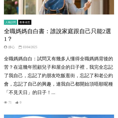
人物訪問
教養省思
全職媽媽自白書：誰說家庭跟自己只能2選
1？
靜心
03/04/2025
全職媽媽自白：試問又有幾多人懂得全職媽媽背後的
苦？在這幾年照顧兒子和屋企的日子裡，我完全忘記
了我自己，忘記了約朋友吃飯逛街，忘記了和老公約
會，忘記了自己的興趣，連我自己都開始頂唔順呢種
「不見天日」的日子！...
71
0