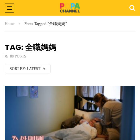
Home
Posts Tagged "全職媽媽"
TAG: 全職媽媽
88 POSTS
SORT BY:
LATEST