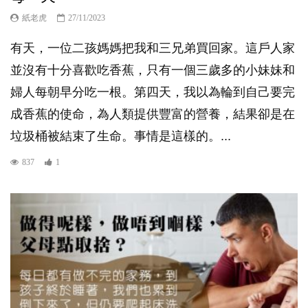
紙老虎
27/11/2023
有天，一位二孩媽媽把我和三兄弟買回家。這戶人家
並沒有十分喜歡吃香蕉，只有一個三歲多的小妹妹和
婦人每朝早分吃一根。第四天，我以為輪到自己要完
成香蕉的使命，為人類提供豐富的營養，結果卻是在
垃圾桶被結束了生命。事情是這樣的。...
837
1