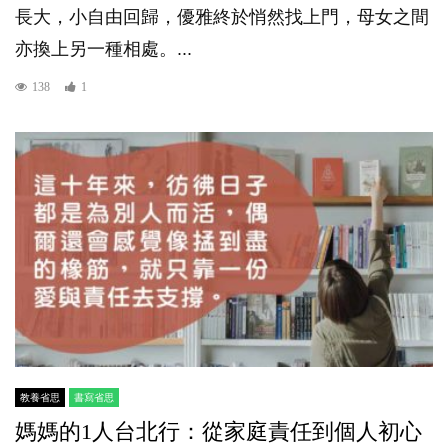
長大，小自由回歸，優雅終於悄然找上門，母女之間
亦換上另一種相處。...
138
1
教養省思
書寫省思
媽媽的1人台北行：從家庭責任到個人初心