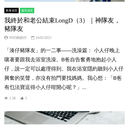
教養省思
書寫省思
我終於和老公結束LongD（3）｜神隊友，
豬隊友
PHD師奶仔
16/02/2023
「湊仔豬隊友」的一二事——洗澡篇： 小人仔晚上
嚷著要跟我去浴室洗澡。B爸自告奮勇地抱起小人
仔，說一定可以處理得到。我在浴室隱約聽到小人仔
興奮的笑聲，亦沒有拍門要找媽媽。我心想：「B爸
有乜法寶逗得小人仔咁開心呢？」...
2.5K
3