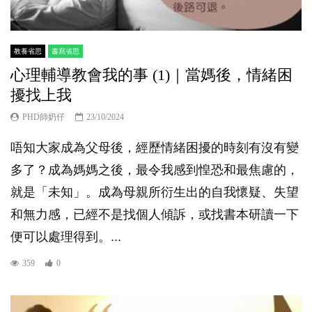
教養省思
書寫省思
心理輔導教會我的事 (1)｜當媽後，情緒困
擾找上我
PHD師奶仔
23/10/2024
唔知大家成為父母後，經歷情緒困擾的時刻有沒有變
多了？成為媽媽之後，最令我感到惶恐和最焦慮的，
就是「未知」。成為母親所衍生出的自我懷疑、失望
和無力感，已經不是找個人傾訴，或找書本研讀一下
便可以處理得到。...
359
0