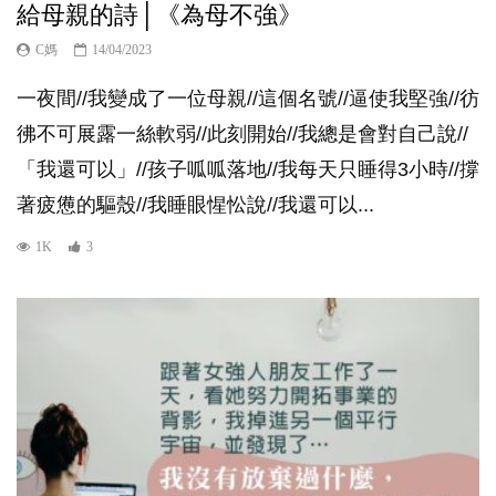
給母親的詩│《為母不強》
C媽
14/04/2023
一夜間//我變成了一位母親//這個名號//逼使我堅強//彷
彿不可展露一絲軟弱//此刻開始//我總是會對自己說//
「我還可以」//孩子呱呱落地//我每天只睡得3小時//撐
著疲憊的驅殼//我睡眼惺忪說//我還可以...
1K
3