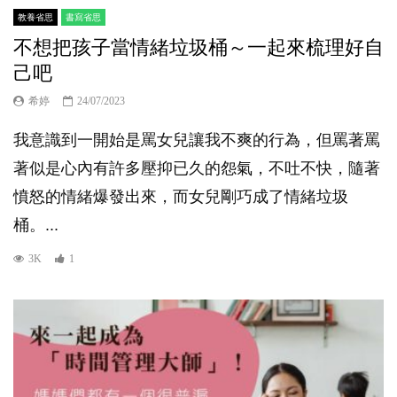
教養省思
書寫省思
不想把孩子當情緒垃圾桶～一起來梳理好自
己吧
希婷
24/07/2023
我意識到一開始是罵女兒讓我不爽的行為，但罵著罵
著似是心內有許多壓抑已久的怨氣，不吐不快，隨著
憤怒的情緒爆發出來，而女兒剛巧成了情緒垃圾
桶。...
3K
1