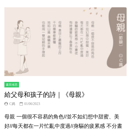
書寫省思
給父母和孩子的詩｜《母親》
C媽
01/06/2023
母親 一個很不容易的角色//並不如幻想中甜蜜、美
好//每天都在一片忙亂中度過//身驅的疲累感 不分晝