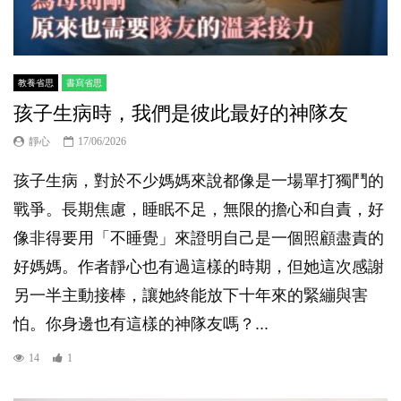
教養省思
書寫省思
孩子生病時，我們是彼此最好的神隊友
靜心
17/06/2026
孩子生病，對於不少媽媽來說都像是一場單打獨鬥的
戰爭。長期焦慮，睡眠不足，無限的擔心和自責，好
像非得要用「不睡覺」來證明自己是一個照顧盡責的
好媽媽。作者靜心也有過這樣的時期，但她這次感謝
另一半主動接棒，讓她終能放下十年來的緊繃與害
怕。你身邊也有這樣的神隊友嗎？...
14
1