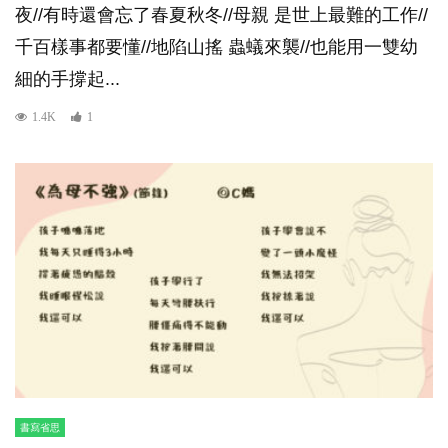
夜//有時還會忘了春夏秋冬//母親 是世上最難的工作//
千百樣事都要懂//地陷山搖 蟲蟻來襲//也能用一雙幼
細的手撐起...
1.4K
1
書寫省思