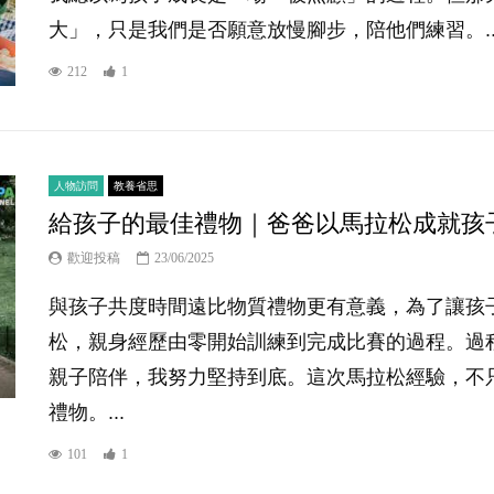
大」，只是我們是否願意放慢腳步，陪他們練習。..
212
1
人物訪問
教養省思
給孩子的最佳禮物｜爸爸以馬拉松成就孩
歡迎投稿
23/06/2025
與孩子共度時間遠比物質禮物更有意義，為了讓孩
松，親身經歷由零開始訓練到完成比賽的過程。過
親子陪伴，我努力堅持到底。這次馬拉松經驗，不
禮物。...
101
1