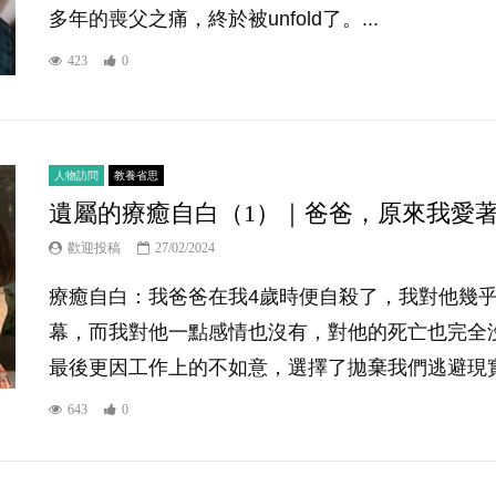
多年的喪父之痛，終於被unfold了。...
423
0
人物訪問
教養省思
遺屬的療癒自白（1）｜爸爸，原來我愛
歡迎投稿
27/02/2024
療癒自白：我爸爸在我4歲時便自殺了，我對他幾
幕，而我對他一點感情也沒有，對他的死亡也完全
最後更因工作上的不如意，選擇了拋棄我們逃避現實
643
0