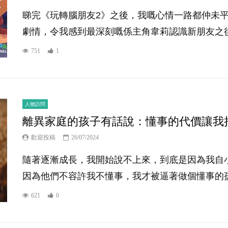
睇完《玩轉腦朋友2》之後，我嘅心情一路都仲未
劇情，令我感到最深刻嘅係主角韋莉認識新朋友之後嘅
751
1
人物訪問
離異家庭的孩子有話說：懂事的代價讓我
歡迎投稿
26/07/2024
隨著逐漸成長，我開始說不上來，到底是因為我自
因為他們不容許我不懂事，我才被逼著做個懂事的孩子
621
0