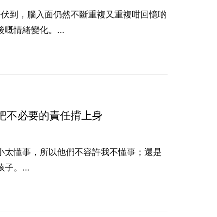
平伏到，腦入面仍然不斷重複又重複咁回憶啲
情緒變化。...
把不必要的責任揹上身
小太懂事，所以他們不容許我不懂事；還是
。...