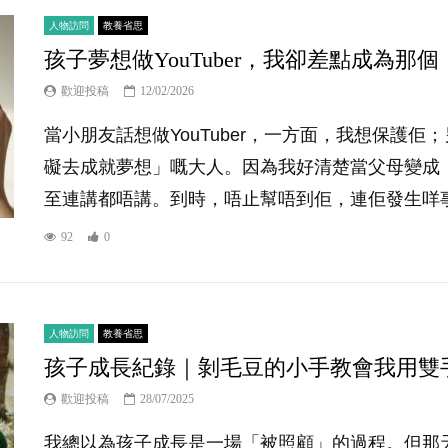
人物訪問
教養省思
孩子夢想做YouTuber，我卻差點成為那
歡迎投稿
12/02/2026
當小朋友話想做YouTuber，一方面，我想保護
礙去成就夢想」嘅大人。因為我好清楚當父母變成
至連講都唔講。到時，唔止幫唔到佢，連佢發生咩事都
92
0
人物訪問
教養省思
孩子成長紀錄｜剝毛豆的小手教會我用雙
歡迎投稿
28/07/2025
我總以為孩子成長是一場「被照顧」的過程。但那