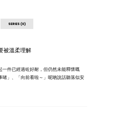
SERIES (0)
要被溫柔理解
起一件已經過咗好耐，但仍然未能釋懷嘅
事啫」、「向前看啦～」呢啲說話聽落似安