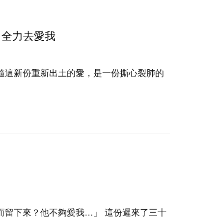
了全力去愛我
隨這新份重新出土的愛，是一份撕心裂肺的
而留下來？他不夠愛我…」 這份遲來了三十