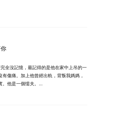
著你
乎完全沒記憶，最記得的是他在家中上吊的一
沒有傷痛。加上他曾經出軌，背叛我媽媽，
。他是一個懦夫。...