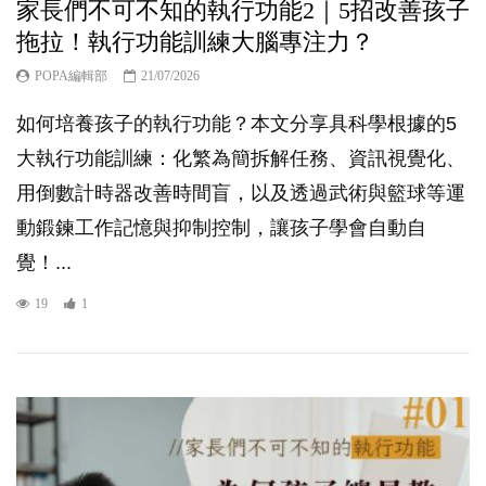
家長們不可不知的執行功能2｜5招改善孩子
拖拉！執行功能訓練大腦專注力？
POPA編輯部
21/07/2026
如何培養孩子的執行功能？本文分享具科學根據的5
大執行功能訓練：化繁為簡拆解任務、資訊視覺化、
用倒數計時器改善時間盲，以及透過武術與籃球等運
動鍛鍊工作記憶與抑制控制，讓孩子學會自動自
覺！...
19
1