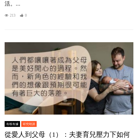
活。...
213
0
有根有據
研究咁講
從愛人到父母（1）：夫妻育兒壓力下如何