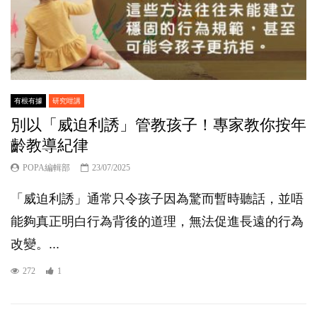
有根有據
研究咁講
別以「威迫利誘」管教孩子！專家教你按年
齡教導紀律
POPA編輯部
23/07/2025
「威迫利誘」通常只令孩子因為驚而暫時聽話，並唔
能夠真正明白行為背後的道理，無法促進長遠的行為
改變。...
272
1