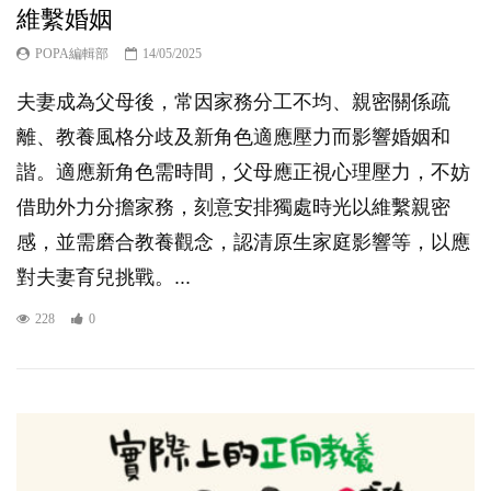
維繫婚姻
POPA編輯部
14/05/2025
夫妻成為父母後，常因家務分工不均、親密關係疏
離、教養風格分歧及新角色適應壓力而影響婚姻和
諧。適應新角色需時間，父母應正視心理壓力，不妨
借助外力分擔家務，刻意安排獨處時光以維繫親密
感，並需磨合教養觀念，認清原生家庭影響等，以應
對夫妻育兒挑戰。...
228
0