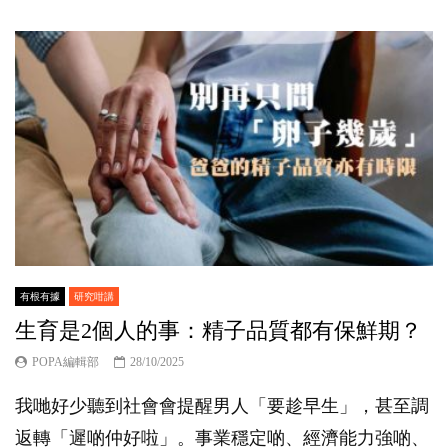
有根有據
研究咁講
生育是2個人的事：精子品質都有保鮮期？
POPA編輯部
28/10/2025
我哋好少聽到社會會提醒男人「要趁早生」，甚至調
返轉「遲啲仲好啦」。事業穩定啲、經濟能力強啲、