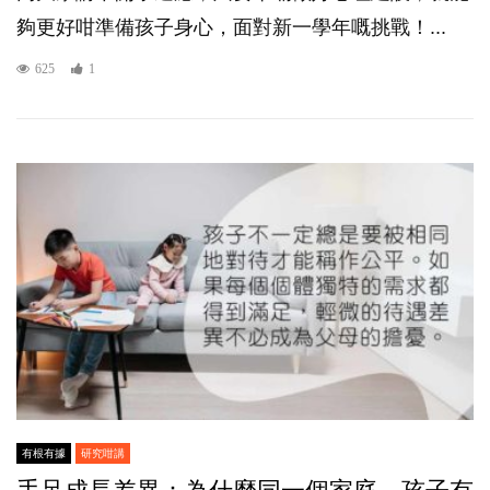
夠更好咁準備孩子身心，面對新一學年嘅挑戰！...
625
1
有根有據
研究咁講