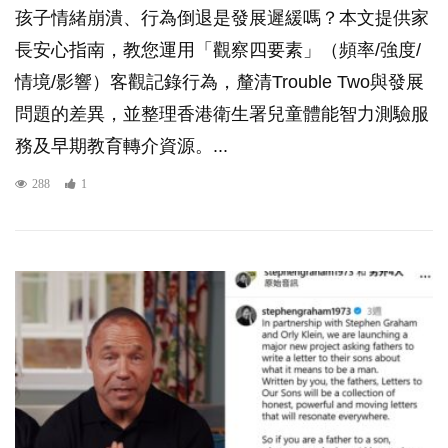
孩子情緒崩潰、行為倒退是發展遲緩嗎？本文提供家
長安心指南，教您運用「觀察四要素」（頻率/強度/
情境/影響）客觀記錄行為，釐清Trouble Two與發展
問題的差異，並整理香港衛生署兒童體能智力測驗服
務及早期教育轉介資源。...
288
1