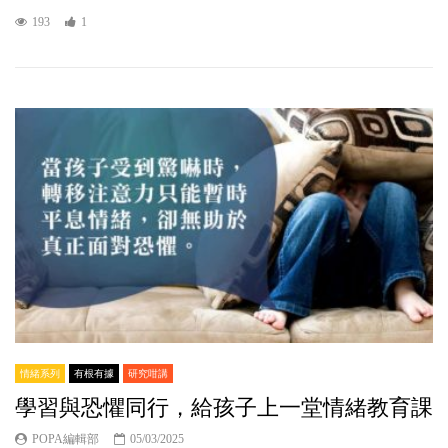
193
1
情緒系列
有根有據
研究咁講
學習與恐懼同行，給孩子上一堂情緒教育課
POPA編輯部
05/03/2025