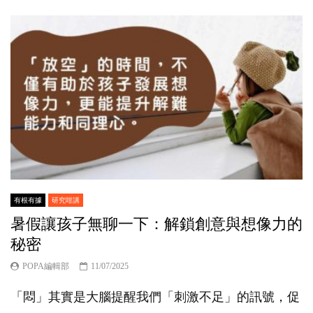
有根有據
研究咁講
暑假讓孩子無聊一下：解鎖創意與想像力的
秘密
POPA編輯部
11/07/2025
「悶」其實是大腦提醒我們「刺激不足」的訊號，促