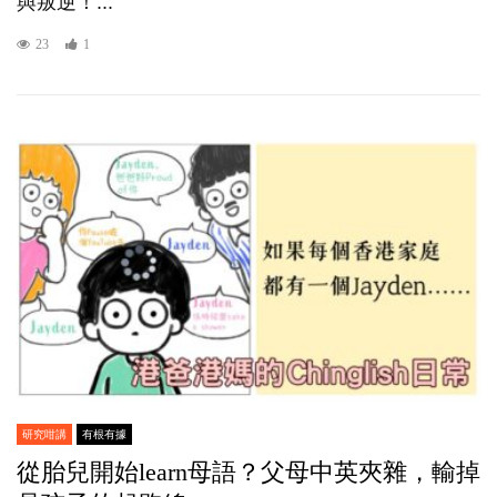
與叛逆！...
23
1
研究咁講
有根有據
從胎兒開始learn母語？父母中英夾雜，輸掉