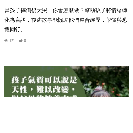
當孩子摔倒後大哭，你會怎麼做？幫助孩子將情緒轉
化為言語，複述故事能協助他們整合經歷，學懂與恐
懼同行。...
121
0