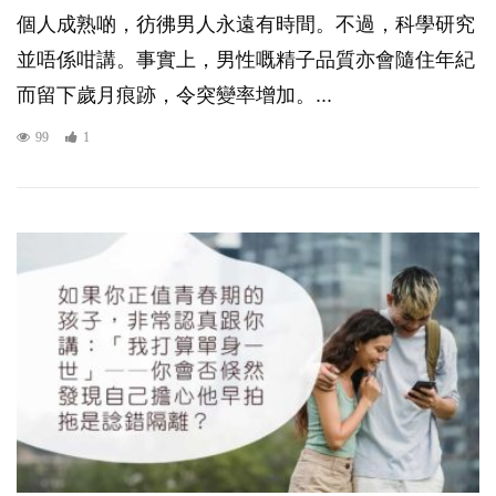
個人成熟啲，彷彿男人永遠有時間。不過，科學研究
並唔係咁講。事實上，男性嘅精子品質亦會隨住年紀
而留下歲月痕跡，令突變率增加。...
99
1