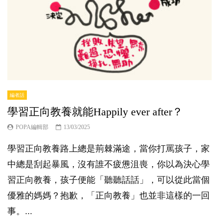
編者話
學習正向教養就能Happily ever after？
POPA編輯部
13/03/2025
學習正向教養路上總是荊棘滿途，當你打罵孩子，家
中總是刮起暴風，沒有誰不疲憊沮喪，你以為決心學
習正向教養，孩子便能「聽聽話話」，可以從此當個
優雅的媽媽？抱歉，「正向教養」也並非這樣的一回
事。...