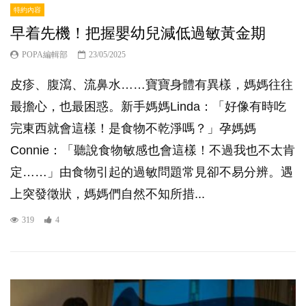
特約內容
早着先機！把握嬰幼兒減低過敏黃金期
POPA編輯部
23/05/2025
皮疹、腹瀉、流鼻水……寶寶身體有異樣，媽媽往往
最擔心，也最困惑。新手媽媽Linda：「好像有時吃
完東西就會這樣！是食物不乾淨嗎？」孕媽媽
Connie：「聽說食物敏感也會這樣！不過我也不太肯
定……」由食物引起的過敏問題常見卻不易分辨。遇
上突發徵狀，媽媽們自然不知所措...
319
4