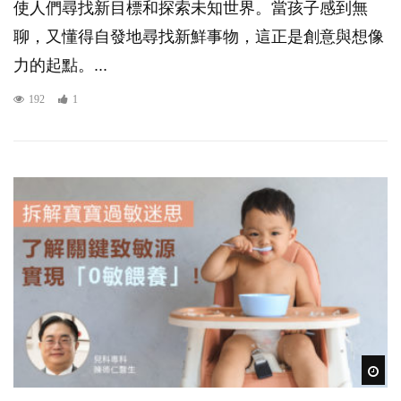
使人們尋找新目標和探索未知世界。當孩子感到無
聊，又懂得自發地尋找新鮮事物，這正是創意與想像
力的起點。...
192
1
Wat