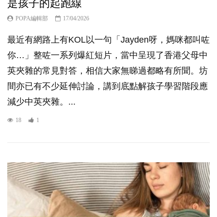
是孩子的起跑線
POPA編輯部
17/04/2026
最近有網路上有KOL以一句「Jayden呀，媽咪都叫咗
你…」整咗一系列爆紅短片，當中呈現了香港父母中
英夾雜的常見對答，相信大家無睇過都略有所聞。坊
間亦已有不少延伸討論，講到底點解孩子學習階段應
減少中英夾雜。...
18
1