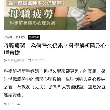
懷孕期
初生嬰兒
有根有據
母職疲勞：為何睡久仍累？科學解析隱形心
理負擔
POPA編輯部
11/02/2026
科學解析新手媽媽「睡得久醒來卻更累」的真相。探
討母職疲勞中的隱形心理負擔、生理制約與身心容納
之窗。為戰友（丈夫）提供 5 大實踐建議，重建家庭
連結資產。...
1.1K
1