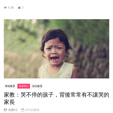
6.3K
3
學前教育
專家同行
幼兒教育
家教：哭不停的孩子，背後常常有不讓哭的
家長
海豚EE
27/12/2018