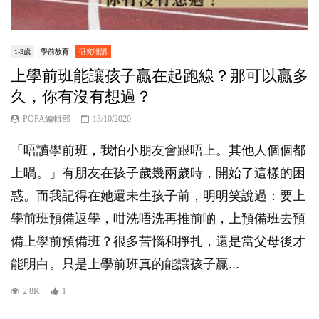
1-3歲
學前教育
研究咁講
上學前班能讓孩子贏在起跑線？那可以贏多
久，你有沒有想過？
POPA編輯部
13/10/2020
「唔讀學前班，我怕小朋友會跟唔上。其他人個個都
上喎。」有朋友在孩子歲幾兩歲時，開始了這樣的困
惑。而我記得在她還未生孩子前，明明笑說過：要上
學前班預備返學，咁洗唔洗再推前啲，上預備班去預
備上學前預備班？很多苦惱和掙扎，還是當父母後才
能明白。只是上學前班真的能讓孩子贏...
2.8K
1