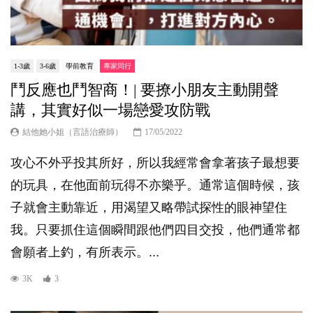
1-3歲
3-6歲
學前教育
專家同行
鬥反應也鬥智商！| 要撩小朋友主動開聲
講，其實好似一場戀愛攻防戰
結他她小姐（言語治療師）
17/05/2022
攻心不外乎投其所好，所以我經常會拿著孩子最想要
的玩具，在他面前玩得不亦樂乎。通常這個時候，孩
子就會主動靠近，用渴望又略帶試探性的眼神望住
我。只要抓住這個瞬間跟他們四目交投，他們通常都
會願者上釣，有所表示。...
3K
3