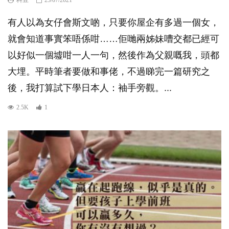
有人以為女仔會斯文啲，只要你屋企有多過一個女，
就會知道事實笨唔係咁……佢哋兩姊妹嘈交都已經可
以好似一個墟咁一人一句，然後作為父親嘅我，頭都
大埋。平時筆者要做和事佬，不過睇完一篇研究之
後，我打算試下學日本人：袖手旁觀。...
2.5K
1