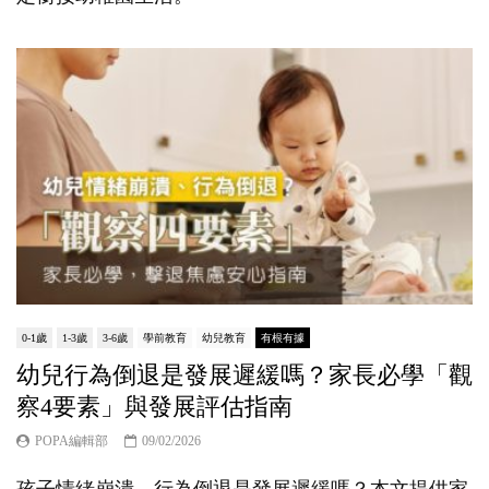
0-1歲
1-3歲
3-6歲
學前教育
幼兒教育
有根有據
幼兒行為倒退是發展遲緩嗎？家長必學「觀
察4要素」與發展評估指南
POPA編輯部
09/02/2026
孩子情緒崩潰、行為倒退是發展遲緩嗎？本文提供家