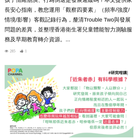
長安心指南，教您運用「觀察四要素」（頻率/強度/
情境/影響）客觀記錄行為，釐清Trouble Two與發展
問題的差異，並整理香港衛生署兒童體能智力測驗服
務及早期教育轉介資源。...
285
1