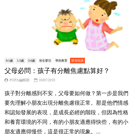
0-1歲
1-3歲
3-6歲
初生嬰兒
學前教育
研究咁講
父母必問：孩子有分離焦慮點算好？
POPA編輯部
10/07/2019
孩子對分離感到不安，父母要如何做？第一步是我們
要先理解小朋友出現分離焦慮很正常。那是他們情感
和認知發展的表現，是成長必經的階段，但因為性格
和養育環境的不同，有的小朋友適應得快些，有的小
朋友適應得慢些，這是很正常的現象。...