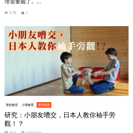
理需要罷了。...
3.7K
2
學前教育
小學教育
研究咁講
研究：小朋友嘈交，日本人教你袖手旁
觀！？
科豆
25/07/2021