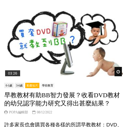
Wat
03:26
0-1歲
3-6歲
動畫短片
學前教育
早教教材有助BB智力發展？收看DVD教材
的幼兒認字能力研究又得出甚麼結果？
POPA編輯部
08/12/2022
許多家長也會購買各種各樣的所謂早教教材：DVD、