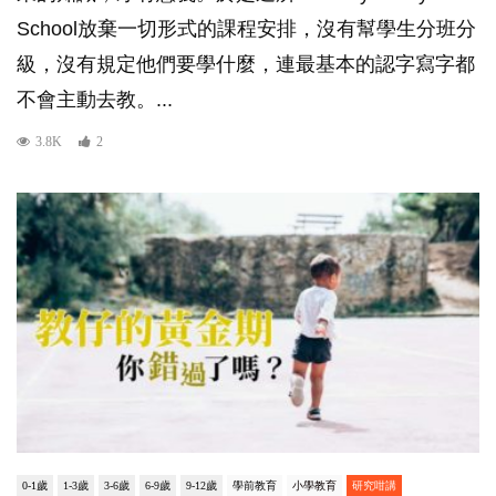
School放棄一切形式的課程安排，沒有幫學生分班分
級，沒有規定他們要學什麼，連最基本的認字寫字都
不會主動去教。...
3.8K
2
0-1歲
1-3歲
3-6歲
6-9歲
9-12歲
學前教育
小學教育
研究咁講