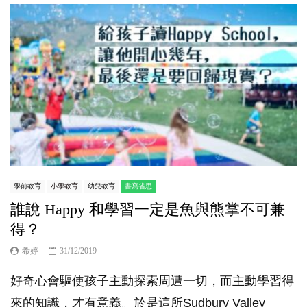
學前教育
小學教育
幼兒教育
書寫省思
誰說 Happy 和學習一定是魚與熊掌不可兼
得？
希婷
31/12/2019
好奇心會驅使孩子主動探索周遭一切，而主動學習得
來的知識，才有意義。於是這所Sudbury Valley