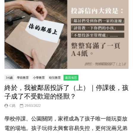
3-6歲
學前教育
小學教育
幼兒教育
書寫省思
終於，我被鄰居投訴了（上）｜停課後，孩
子成了不受歡迎的怪獸？
C媽
29/03/2022
學校停課、公園關閉，家裡成為了孩子唯一能玩耍放
電的場地。孩子玩得太興奮容易失控，更何況兩兄弟