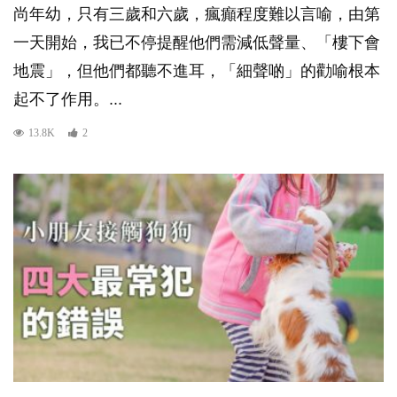
尚年幼，只有三歲和六歲，瘋癲程度難以言喻，由第
一天開始，我已不停提醒他們需減低聲量、「樓下會
地震」，但他們都聽不進耳，「細聲啲」的勸喻根本
起不了作用。...
13.8K
2