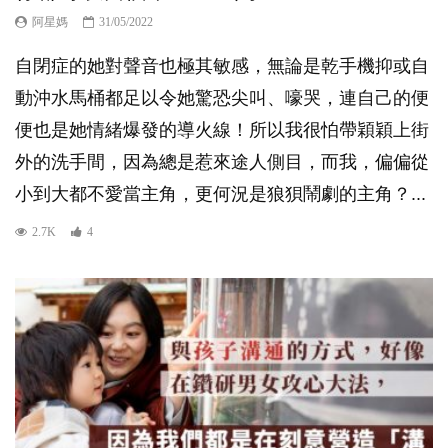
阿星媽
31/05/2022
自閉症的她對聲音也極其敏感，無論是乾手機抑或自
動沖水馬桶都足以令她驚恐尖叫、嚎哭，連自己的便
便也是她情緒爆發的導火線！所以我很怕帶穎穎上街
外的洗手間，因為總是惹來途人側目，而我，偏偏從
小到大都不愛當主角，更何況是狼狽鬧劇的主角？...
2.7K
4