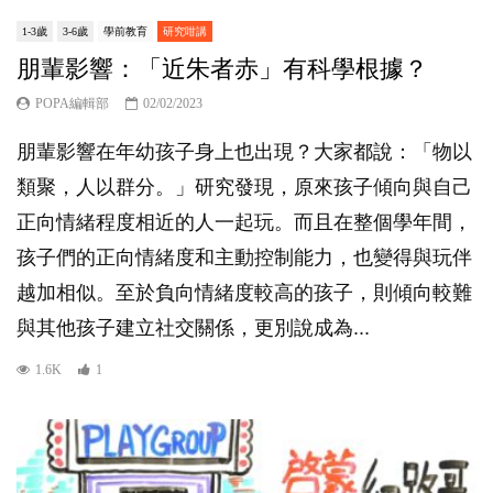
1-3歲
3-6歲
學前教育
研究咁講
朋輩影響：「近朱者赤」有科學根據？
POPA編輯部
02/02/2023
朋輩影響在年幼孩子身上也出現？大家都說：「物以
類聚，人以群分。」研究發現，原來孩子傾向與自己
正向情緒程度相近的人一起玩。而且在整個學年間，
孩子們的正向情緒度和主動控制能力，也變得與玩伴
越加相似。至於負向情緒度較高的孩子，則傾向較難
與其他孩子建立社交關係，更別說成為...
1.6K
1