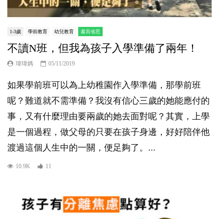
1-3歲
學前教育
幼兒教育
書寫省思
不讀N班，但我為孩子入學準備了兩年！
瑋瑋媽
05/11/2019
如果學前班可以為上幼稚園作入學準備，那學前班
呢？難道就不需準備？我沒有信心三歲的她能應付的
事，又有什麼理由要兩歲的她去面對呢？其實，上學
是一個過程，做父母的只要在孩子身邊，好好陪伴他
渡過這個人生中的一關，便足夠了。...
10.9K
11