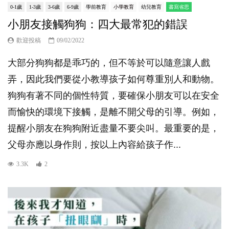
0-1歲
1-3歲
3-6歲
6-9歲
學前教育
小學教育
幼兒教育
書寫省思
小朋友接觸狗狗：四大最常犯的錯誤
歡迎投稿
09/02/2022
大部分狗狗都是乖巧的，但不等於可以隨意讓人戲
弄，因此我們要從小教導孩子如何尊重別人和動物。
狗狗有著不同的個性特質，要確保小朋友可以在安全
而愉快的環境下接觸，是離不開父母的引導。例如，
提醒小朋友在狗狗附近盡量不要尖叫。最重要的是，
父母亦應以身作則，按以上內容給孩子作...
3.3K
2