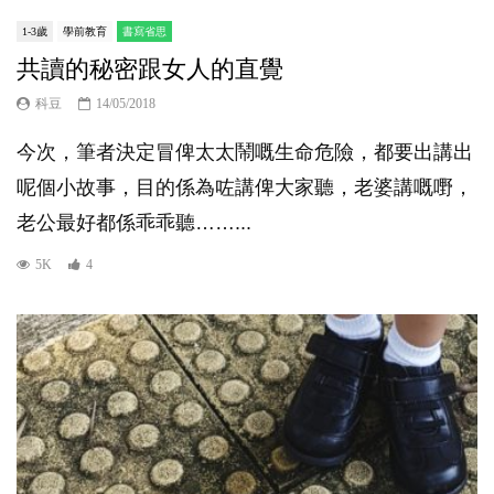
1-3歲
學前教育
書寫省思
共讀的秘密跟女人的直覺
科豆
14/05/2018
今次，筆者決定冒俾太太鬧嘅生命危險，都要出講出
呢個小故事，目的係為咗講俾大家聽，老婆講嘅嘢，
老公最好都係乖乖聽……...
5K
4