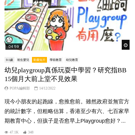
Wat
04:59
0-1歲
初生嬰兒
動畫短片
學前教育
幼兒教育
幼兒playgroup真係玩耍中學習？研究指BB
15個月大前上堂不見效果
POPA編輯部
14/12/2022
現今小朋友的起跑線，愈推愈前。雖然政府並無官方
的統計數字，但粗略估算，香港至少有六、七百家早
期教育中心，但孩子是否愈早上Playgroup愈好？...
47.1K
348