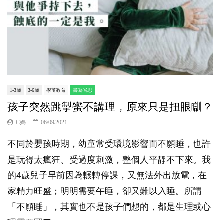
1-3歲
3-6歲
學前教育
書寫省思
孩子突然跳掣蠻不講理，原來只是扭眼瞓？
C媽
06/09/2021
不同於嬰孩時期，幼童常受環境影響而不願睡，也許
是玩得太瘋狂、受過度刺激，整個人平靜不下來。我
的4歲兒子早前因為輾轉停課，又無法外出放電，在
家精力旺盛；明明需要午睡，卻又難以入睡。所謂
「不願睡」，其實也不是孩子們想的，都是生理或心