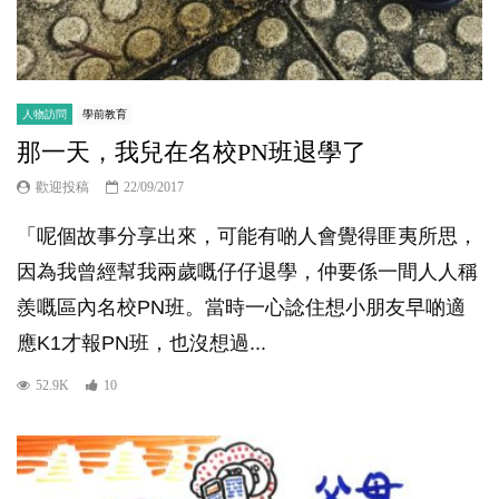
人物訪問
學前教育
那一天，我兒在名校PN班退學了
歡迎投稿
22/09/2017
「呢個故事分享出來，可能有啲人會覺得匪夷所思，
因為我曾經幫我兩歲嘅仔仔退學，仲要係一間人人稱
羨嘅區內名校PN班。當時一心諗住想小朋友早啲適
應K1才報PN班，也沒想過...
52.9K
10