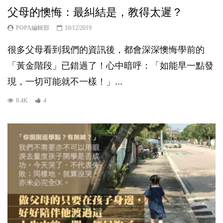
父母的懊悔：最糾結是，教得太遲？
POPA編輯部
10/12/2019
很多父母看到我們的資訊後，都會深深懊悔學前的
「黃金階段」已錯過了！心中暗呼：「如能早一點發
現，一切可能就不一樣！」...
8.4K
4