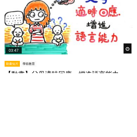
Wat
03:47
動畫短片
學前教育
【動畫】父母適時回應，增進語言能力
POPA編輯部
30/08/2017
每個孩子學說話的進度不一，有些學得較快，有些則
較緩慢。那麼其實小朋友的語言能力是否先天決定？
諸如講故事、播DVD這些後天輔助又有沒有用？...
20K
493