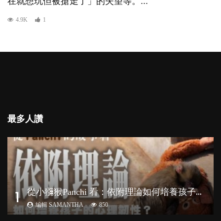
在就想玩但被搶走了」的失望等。...
4.9K
1
最多人讚
從
小獼猴Panchi 看：依附理論如何培養孩子心理韌性？
1
編輯 SAMANTHA
850