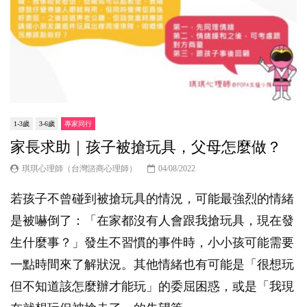
1-3歲
3-6歲
專家同行
家長求助｜孩子被搶玩具，父母怎麼做？
琪琪心理師（台灣諮商心理師）
04/08/2022
若孩子不曾碰到被搶玩具的情況，可能最強烈的情緒
是被嚇倒了：「在家都沒有人會跟我搶玩具，現在發
生什麼事？」發生不習慣的事件時，小小孩可能需要
一點時間來了解狀況。其他情緒也有可能是「很想玩
但不知道該怎麼辦才能玩」的委屈困惑，或是「我現