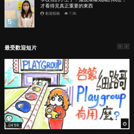
才看得見真正重要的東西
歡迎投稿
7.3K
5
最受歡迎短片
Wat
Wat
Wat
Wat
Wat
04:59
03:39
03:02
04:18
04:06