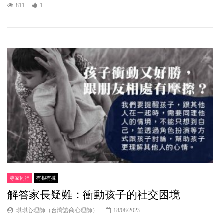
811
1
專家同行
有根有據
解答家長疑難：衝動孩子的社交困境
琪琪心理師（台灣諮商心理師）
18/08/2023