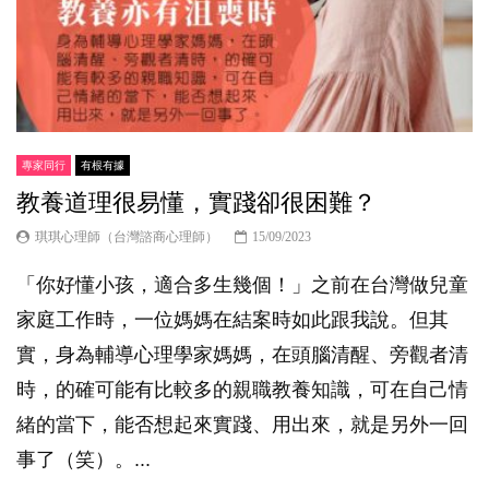
專家同行
有根有據
教養道理很易懂，實踐卻很困難？
琪琪心理師（台灣諮商心理師）
15/09/2023
「你好懂小孩，適合多生幾個！」之前在台灣做兒童
家庭工作時，一位媽媽在結案時如此跟我說。但其
實，身為輔導心理學家媽媽，在頭腦清醒、旁觀者清
時，的確可能有比較多的親職教養知識，可在自己情
緒的當下，能否想起來實踐、用出來，就是另外一回
事了（笑）。...