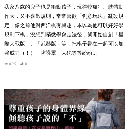
我家八歲的兒子也是衝動孩子，玩得較瘋狂、肢體動
作大，又不喜歡規則，常常喜歡「創意玩法」亂改規
定！像之前他對西洋棋有興趣，本以為他可以好好學
規則下棋，沒想到稍微學會走法後，就開始自創「星
際大戰版」、「武器版」等，把棋子疊在一起可以加
強威力（！），防護罩、大砲等等紛紛...
0.9K
0