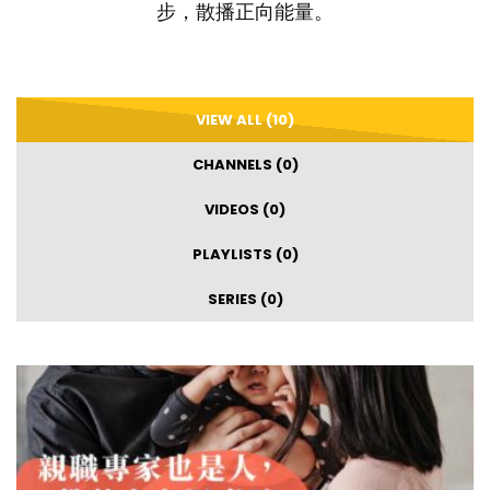
步，散播正向能量。
VIEW ALL (10)
CHANNELS (0)
VIDEOS (0)
PLAYLISTS (0)
SERIES (0)