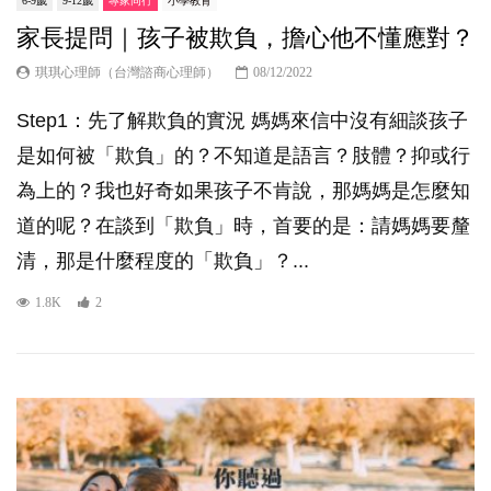
6-9歲
9-12歲
專家同行
小學教育
家長提問｜孩子被欺負，擔心他不懂應對？
琪琪心理師（台灣諮商心理師）
08/12/2022
Step1：先了解欺負的實況 媽媽來信中沒有細談孩子
是如何被「欺負」的？不知道是語言？肢體？抑或行
為上的？我也好奇如果孩子不肯說，那媽媽是怎麼知
道的呢？在談到「欺負」時，首要的是：請媽媽要釐
清，那是什麼程度的「欺負」？...
1.8K
2