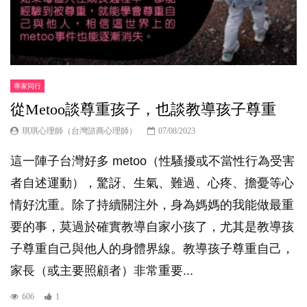
專家同行
從Metoo談尊重孩子，也談教導孩子尊重
琪琪心理師（台灣諮商心理師）
07/08/2023
這一陣子台灣好多 metoo（性騷擾或不當性行為受害
者自述運動），驚訝、生氣、難過、心疼、擔憂等心
情好沈重。除了持續關注外，身為媽媽的我能做最重
要的事，莫過於確實教導自家小孩了，尤其是教導孩
子尊重自己與他人的身體界線。教導孩子尊重自己，
家長（或主要照顧者）非常重要...
606
1