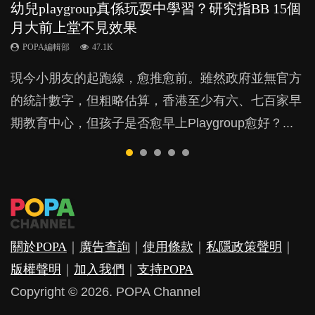
幼兒playgroup真係玩耍中學習？研究指BB 15個
幼稚園遊戲課 如何刺激幼兒自發學習取代獎勵
老公患產後憂鬱症對BB的影響
凡事以BB為中心，就係好爸媽？｜別忽視父母
全職好？在職好？｜全職媽媽與在職媽媽的壓
月大前上堂不見效果
與懲罰？
的身心虛耗
力與價值
POPA編輯部
15.9K
POPA編輯部
POPA編輯部
POPA編輯部
POPA編輯部
47.1K
33.1K
31.5K
25.8K
BB出生後，不止媽媽，爸爸也有機會患上產後抑
現今小朋友的起跑線，愈推愈前。雖然政府並無官方
由美國學者所創的 tools of the mind 課程，學生以遊
父母日夜無間、身心俱疲地照顧BB，如何做到正向
許多媽媽心底可能都有一刻掙扎過：究竟全職好，還
鬱，影響日常生活，嚴重的甚至會有自殺，或傷害小
的統計數字，但粗略估算，香港至少有六、七百家早
戲方式學習，學術能力和自制能力亦明顯比其他小朋
教養？部份父母更會為了小朋友放棄自己的嗜好、減
是在職好。雖說每個家庭都有自己的獨特狀況和考慮
朋友的念頭。但為何爸爸患上產後抑鬱往往難以察
期教育中心，但孩子是否愈早上Playgroup愈好？...
友優勝，到底這課程有何特別之處？...
少出席朋友聚會等等，你以為會換來美好的親子關
因素，但原來全職和在職媽媽所養育的子女其實都各
覺？...
係，有助小朋友成長，但原來父母身心虛耗對孩子的
有擅長。...
成長可能有意想不到的影響！...
關於POPA
｜
廣告查詢
｜
使用條款
｜
私隱政策聲明
｜
版權聲明
｜
加入我們
｜
支持POPA
Copyright © 2026. POPA Channel