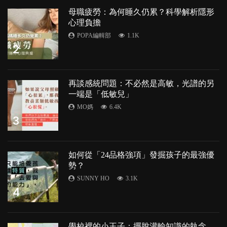
母職疲勞：為何睡久仍累？科學解析隱形
心理負擔
POPA編輯部
1.1K
2
再談感統問題：不必然是高敏，光譜的另
一端是「低敏兒」
MO媽
6.4K
3
如何從「24品格強項」發掘孩子的最強優
勢？
SUNNY HO
3.1K
4
學校裡的小王子：擺脫灌輸知識的執念，