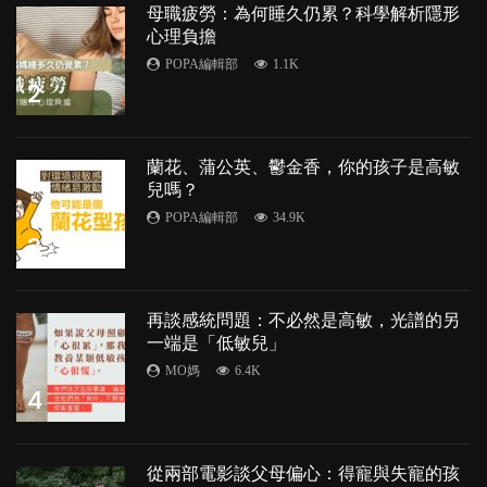
母職疲勞：為何睡久仍累？科學解析隱形
心理負擔
POPA編輯部
1.1K
2
蘭花、蒲公英、鬱金香，你的孩子是高敏
兒嗎？
POPA編輯部
34.9K
3
再談感統問題：不必然是高敏，光譜的另
一端是「低敏兒」
MO媽
6.4K
4
從兩部電影談父母偏心：得寵與失寵的孩