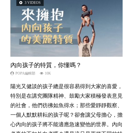
3 VIDEOS
5 VIDEOS
14 VIDEOS
2 VIDEOS
6 VIDEOS
內向孩子的特質，你懂嗎？
夫妻必看！經營婚姻，沒捷徑
新手父母不用怕
想孩子學好外語，點做好？
孩子能力天注定？
POPA編輯部
POPA編輯部
POPA編輯部
POPA編輯部
POPA編輯部
10K
22.9K
16.3K
9.9K
7.9K
陽光又健談的孩子總是很容易得到大家的喜愛，
你是不是也曾經以為只要跟相愛的人結婚，就自
相信許多人初為人父母，由懷孕開始到孩子呱呱
有人話學多種語言越早開始越好，有人卻說一時
很多父母都希望孩子係個「叻仔叻女」，學業別
特別是在講究團隊精神、鼓勵大家積極發表意見
然能走到白頭，但生了孩子卻發現事情不如你所
落地，心中都有數之不盡的問題～這裡一次過集
間太多語言，會令孩子感到混淆，到底誰是誰
太差，日常自理井井有條。這樣的孩子是萬中無
的社會，他們彷彿如魚得水；那些愛靜靜觀察、
料？ 經營婚姻，不如我們想像的簡單，卻也不
合我們以往製作過的相關短片。 這段路讓我們
非？聽聽專家怎樣說，解開語言學習的迷思～...
一，還是魚與熊掌，不能兼得？...
一個人默默耕耘的孩子呢？卻會讓父母擔心，擔
是大家說得那麼難。一起來認識婚姻的真相！...
跟你同行～...
心內向的孩子將不能適應急速變他的世界。內向