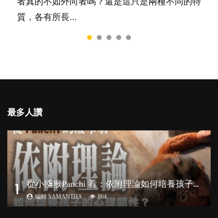
者真的不如外向者嗎？還是這只是兩種不同的特
質，各有所長...
最多人讚
從
小獼猴Panchi 看：依附理論如何培養孩子心理韌性？
1
編輯 SAMANTHA
864