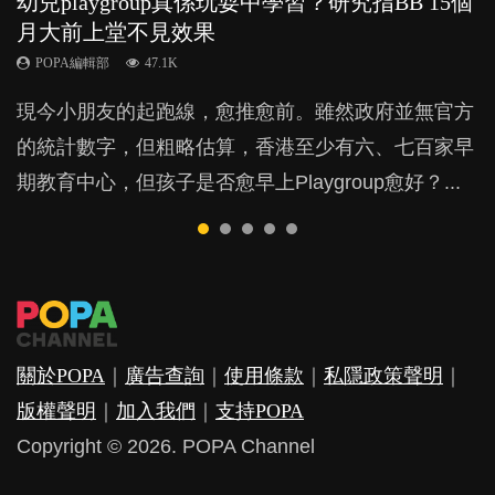
幼兒playgroup真係玩耍中學習？研究指BB 15個
幼稚園遊戲課 如何刺激幼兒自發學習取代獎勵
全職好？在職好？｜全職媽媽與在職媽媽的壓
老公患產後憂鬱症對BB的影響
凡事以BB為中心，就係好爸媽？｜別忽視父母
月大前上堂不見效果
與懲罰？
力與價值
的身心虛耗
POPA編輯部
15.9K
POPA編輯部
POPA編輯部
POPA編輯部
POPA編輯部
47.1K
33.1K
25.8K
31.5K
BB出生後，不止媽媽，爸爸也有機會患上產後抑
現今小朋友的起跑線，愈推愈前。雖然政府並無官方
由美國學者所創的 tools of the mind 課程，學生以遊
許多媽媽心底可能都有一刻掙扎過：究竟全職好，還
父母日夜無間、身心俱疲地照顧BB，如何做到正向
鬱，影響日常生活，嚴重的甚至會有自殺，或傷害小
的統計數字，但粗略估算，香港至少有六、七百家早
戲方式學習，學術能力和自制能力亦明顯比其他小朋
是在職好。雖說每個家庭都有自己的獨特狀況和考慮
教養？部份父母更會為了小朋友放棄自己的嗜好、減
朋友的念頭。但為何爸爸患上產後抑鬱往往難以察
期教育中心，但孩子是否愈早上Playgroup愈好？...
友優勝，到底這課程有何特別之處？...
因素，但原來全職和在職媽媽所養育的子女其實都各
少出席朋友聚會等等，你以為會換來美好的親子關
覺？...
有擅長。...
係，有助小朋友成長，但原來父母身心虛耗對孩子的
成長可能有意想不到的影響！...
關於POPA
｜
廣告查詢
｜
使用條款
｜
私隱政策聲明
｜
版權聲明
｜
加入我們
｜
支持POPA
Copyright © 2026. POPA Channel