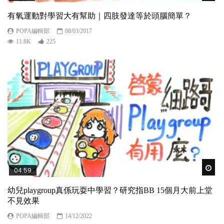
有氧運動對學習大有幫助｜四肢發達等於頭腦簡單？
POPA編輯部
08/03/2017
11.8K
225
Wat
04:59
幼兒playgroup真係玩耍中學習？研究指BB 15個月大前上堂
不見效果
POPA編輯部
14/12/2022