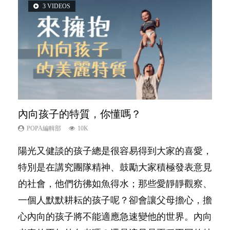
3 VIDEOS
5 VIDEOS
6 VIDEOS
14 VIDEOS
2 VIDEOS
內向孩子的特質，你懂嗎？
夫妻必看！經營婚姻，沒捷徑
愛孩子也別忘了愛自己，父母如何關顧自
新手父母不用怕
想孩子學好外語，點做好？
己的身心靈？
POPA編輯部
POPA編輯部
POPA編輯部
POPA編輯部
10K
22.9K
16.3K
9.9K
POPA編輯部
14.8K
陽光又健談的孩子總是很容易得到大家的喜愛，
你是不是也曾經以為只要跟相愛的人結婚，就自
相信許多人初為人父母，由懷孕開始到孩子呱呱
有人話學多種語言越早開始越好，有人卻說一時
照顧孩子衣食住行、陪同兒女應對功課測驗，還
特別是在講究團隊精神、鼓勵大家積極發表意見
然能走到白頭，但生了孩子卻發現事情不如你所
落地，心中都有數之不盡的問題～這裡一次過集
間太多語言，會令孩子感到混淆，到底誰是誰
要陪玩製造親子時間，尚要處理家中雜項要
的社會，他們彷彿如魚得水；那些愛靜靜觀察、
料？ 經營婚姻，不如我們想像的簡單，卻也不
合我們以往製作過的相關短片。 這段路讓我們
非？聽聽專家怎樣說，解開語言學習的迷思～...
務……當父母的，有千百個任務要做。可惜，有
一個人默默耕耘的孩子呢？卻會讓父母擔心，擔
是大家說得那麼難。一起來認識婚姻的真相！...
跟你同行～...
一樣重要至極的，總被遺漏——關注自己的情緒
心內向的孩子將不能適應急速變他的世界。內向