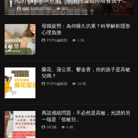
從
小獼猴Panchi 看：依附理論如何培養孩子心理韌性？
1
編輯 SAMANTHA
863
母職疲勞：為何睡久仍累？科學解析隱形
心理負擔
POPA編輯部
1.1K
2
蘭花、蒲公英、鬱金香，你的孩子是高敏
兒嗎？
POPA編輯部
34.9K
3
再談感統問題：不必然是高敏，光譜的另
一端是「低敏兒」
MO媽
6.4K
4