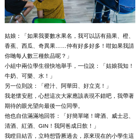
姑娘：「如果我要數水果名，我可以話有蘋果、橙、
香蕉、西瓜、奇異果……仲有好多好多！咁如果我請
你哋每人數三種飲品呢？」
小組中兩位學生很快地舉手，一位說：「姑娘我知！
牛奶、可樂、水！」
另一位則說：「橙汁、阿華田、好立克！」
我老懷安慰，心想這次大家應該表現不錯吧，我帶著
期待的眼光望向最後一位同學。
他也自信滿滿地回答：「好簡單啫！啤酒、威士忌、
清酒、紅酒、GIN！我阿爸成日飲！」
我瞠目結舌，立時想昏厥過去，原來現在的小學生這