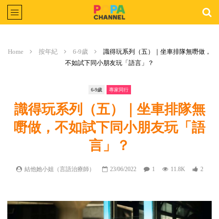
Home
按年紀
6-9歲
識得玩系列（五）｜坐車排隊無嘢做，
不如試下同小朋友玩「語言」？
6-9歲
專家同行
識得玩系列（五）｜坐車排隊無
嘢做，不如試下同小朋友玩「語
言」？
結他她小姐（言語治療師）
23/06/2022
1
11.8K
2