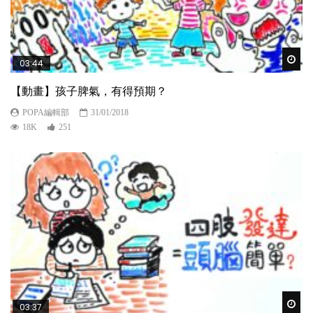
Wat
03:44
【動畫】孩子脾氣，有得預期？
POPA編輯部
31/01/2018
18K
251
Wat
03:37