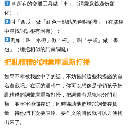
叫所有的交通工具做「車」（詞彙意義過份類
化）；
叫「西瓜」做「紅色一點點黑色嗰啲嘢」（在腦袋
中尋找詞語很有困難）；
例如：叫「水樽」做「杯」、叫「手袋」做「書
包」（總把相似的詞彙調亂）
把亂糟糟的詞彙庫重新打掃
如果不幸被我說中了的話，不妨嘗試這些我提議的命
名遊戲吧。在玩的過程中，你可以想像是帶領孩子把
亂糟糟的詞彙庫重新打掃，把詞彙有系統地分門別
類，並牢牢地儲存好，同時協助他們增加詞彙存貨
量，待他們下次要表達、要作文的時候就可以方便掏
出來了。