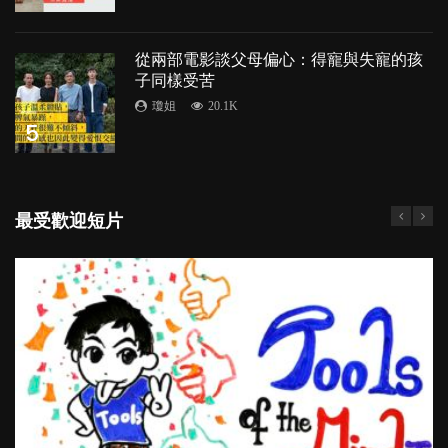
從兩部電影談父母偏心：得寵與失寵的孩
子同樣受苦
瓊姐
20.1K
5
最受歡迎短片