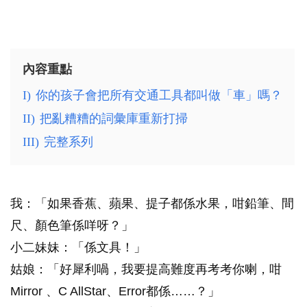
內容重點
I)
你的孩子會把所有交通工具都叫做「車」嗎？
II)
把亂糟糟的詞彙庫重新打掃
III)
完整系列
我：「如果香蕉、蘋果、提子都係水果，咁鉛筆、間
尺、顏色筆係咩呀？」
小二妹妹：「係文具！」
姑娘：「好犀利喎，我要提高難度再考考你喇，咁
Mirror 、C AllStar、Error都係……？」