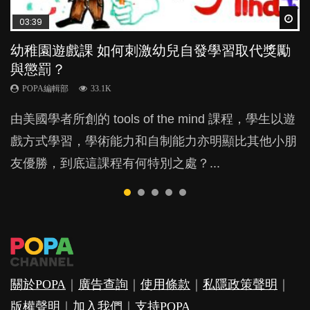
Wat
Wat
Wat
Wat
Wat
03:39
04:59
04:06
03:02
04:18
幼稚園遊戲課 如何刺激幼兒自發學習取代獎勵
幼兒playgroup真係玩耍中學習？研究指BB 15個
全職好？在職好？｜全職媽媽與在職媽媽的壓
老公患產後憂鬱症對BB的影響
凡事以BB為中心，就係好爸媽？｜別忽視父母
與懲罰？
月大前上堂不見效果
力與價值
的身心虛耗
POPA編輯部
15.9K
POPA編輯部
POPA編輯部
POPA編輯部
POPA編輯部
33.1K
47.1K
25.8K
31.5K
BB出生後，不止媽媽，爸爸也有機會患上產後抑
由美國學者所創的 tools of the mind 課程，學生以遊
現今小朋友的起跑線，愈推愈前。雖然政府並無官方
許多媽媽心底可能都有一刻掙扎過：究竟全職好，還
父母日夜無間、身心俱疲地照顧BB，如何做到正向
鬱，影響日常生活，嚴重的甚至會有自殺，或傷害小
戲方式學習，學術能力和自制能力亦明顯比其他小朋
的統計數字，但粗略估算，香港至少有六、七百家早
是在職好。雖說每個家庭都有自己的獨特狀況和考慮
教養？部份父母更會為了小朋友放棄自己的嗜好、減
朋友的念頭。但為何爸爸患上產後抑鬱往往難以察
友優勝，到底這課程有何特別之處？...
期教育中心，但孩子是否愈早上Playgroup愈好？...
因素，但原來全職和在職媽媽所養育的子女其實都各
少出席朋友聚會等等，你以為會換來美好的親子關
覺？...
有擅長。...
係，有助小朋友成長，但原來父母身心虛耗對孩子的
成長可能有意想不到的影響！...
關於POPA
｜
廣告查詢
｜
使用條款
｜
私隱政策聲明
｜
版權聲明
｜
加入我們
｜
支持POPA