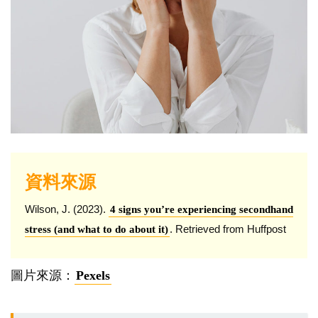
資料來源
Wilson, J. (2023).
4 signs you’re experiencing secondhand
. Retrieved from Huffpost
stress (and what to do about it)
圖片來源：
Pexels