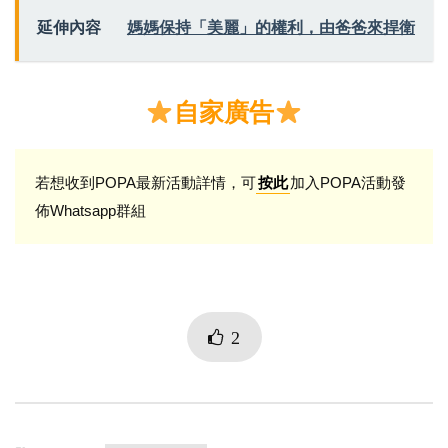
延伸內容
媽媽保持「美麗」的權利，由爸爸來捍衛
自家廣告
若想收到POPA最新活動詳情，可
加入POPA活動發
按此
佈Whatsapp群組
2