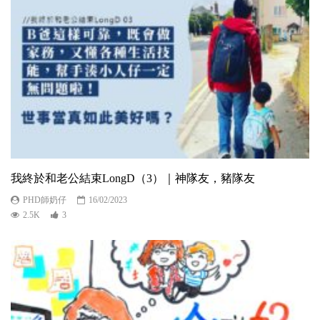
我終於和老公結束LongD（3）｜神隊友，豬隊友
PHD師奶仔
16/02/2023
2.5K
3