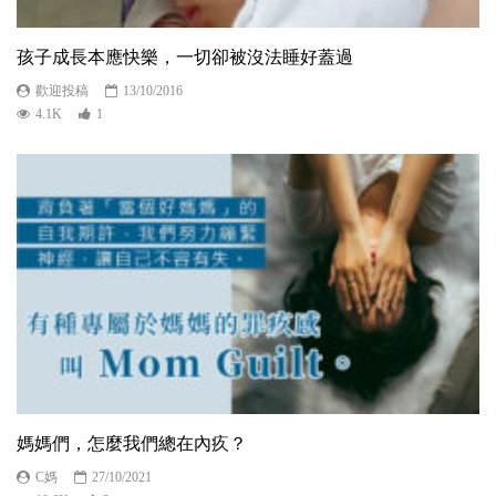
孩子成長本應快樂，一切卻被沒法睡好蓋過
歡迎投稿
13/10/2016
4.1K
1
媽媽們，怎麼我們總在內疚？
C媽
27/10/2021