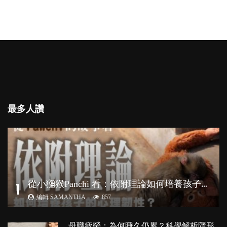
最多人讚
從
小獼猴Panchi 看：依附理論如何培養孩子心理韌性？
1
編輯 SAMANTHA
857
母職疲勞：為何睡久仍累？科學解析隱形