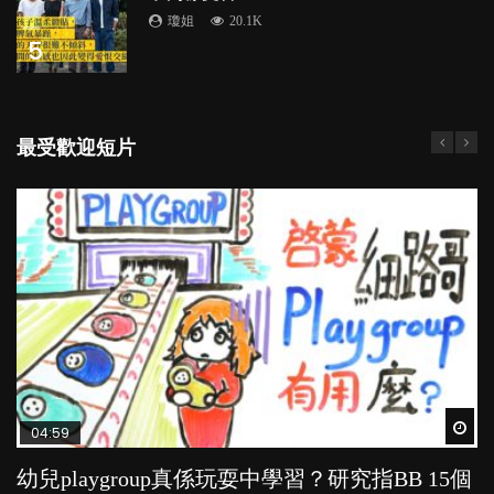
瓊姐
20.1K
5
最受歡迎短片
Wat
Wat
Wat
Wat
Wat
04:59
03:39
03:02
04:06
03:41
幼兒playgroup真係玩耍中學習？研究指BB 15個
幼稚園遊戲課 如何刺激幼兒自發學習取代獎勵
老公患產後憂鬱症對BB的影響
全職好？在職好？｜全職媽媽與在職媽媽的壓
BB口腔期乜都放入口，父母該制止還是放手？