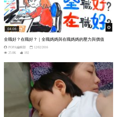
Wat
04:06
全職好？在職好？｜全職媽媽與在職媽媽的壓力與價值
POPA編輯部
12/02/2016
25.8K
192