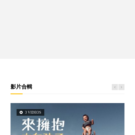
影片合輯
3 VIDEOS
6 VIDEOS
5 VIDEOS
14 VIDEOS
2 VIDEOS