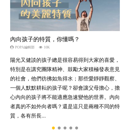
內向孩子的特質，你懂嗎？
愛孩子也別忘了愛自己，父母如何關顧自
夫妻必看！經營婚姻，沒捷徑
新手父母不用怕
想孩子學好外語，點做好？
己的身心靈？
POPA編輯部
POPA編輯部
POPA編輯部
POPA編輯部
10K
22.9K
16.3K
9.9K
POPA編輯部
14.8K
陽光又健談的孩子總是很容易得到大家的喜愛，
你是不是也曾經以為只要跟相愛的人結婚，就自
相信許多人初為人父母，由懷孕開始到孩子呱呱
有人話學多種語言越早開始越好，有人卻說一時
照顧孩子衣食住行、陪同兒女應對功課測驗，還
特別是在講究團隊精神、鼓勵大家積極發表意見
然能走到白頭，但生了孩子卻發現事情不如你所
落地，心中都有數之不盡的問題～這裡一次過集
間太多語言，會令孩子感到混淆，到底誰是誰
要陪玩製造親子時間，尚要處理家中雜項要
的社會，他們彷彿如魚得水；那些愛靜靜觀察、
料？ 經營婚姻，不如我們想像的簡單，卻也不
合我們以往製作過的相關短片。 這段路讓我們
非？聽聽專家怎樣說，解開語言學習的迷思～...
務……當父母的，有千百個任務要做。可惜，有
一個人默默耕耘的孩子呢？卻會讓父母擔心，擔
是大家說得那麼難。一起來認識婚姻的真相！...
跟你同行～...
一樣重要至極的，總被遺漏——關注自己的情緒
心內向的孩子將不能適應急速變他的世界。內向
和心理健康。...
者真的不如外向者嗎？還是這只是兩種不同的特
質，各有所長...