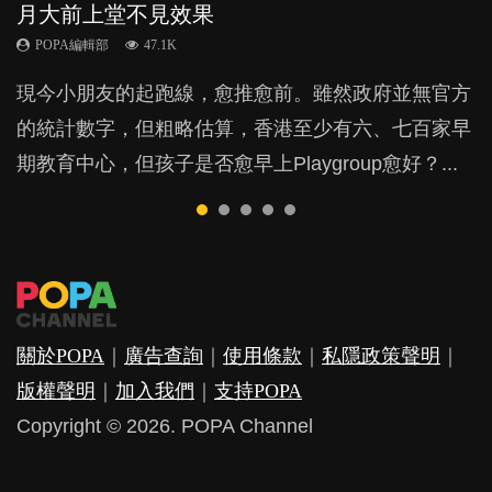
月大前上堂不見效果
與懲罰？
力與價值
POPA編輯部
POPA編輯部
15.9K
25.5K
POPA編輯部
POPA編輯部
POPA編輯部
47.1K
33.1K
25.8K
BB出生後，不止媽媽，爸爸也有機會患上產後抑
BB最喜歡隨手拿起什麼都放入口中，有人說一旦養
現今小朋友的起跑線，愈推愈前。雖然政府並無官方
由美國學者所創的 tools of the mind 課程，學生以遊
許多媽媽心底可能都有一刻掙扎過：究竟全職好，還
鬱，影響日常生活，嚴重的甚至會有自殺，或傷害小
成吮手指的習慣，大個就很難戒，但原來一刀切阻止
的統計數字，但粗略估算，香港至少有六、七百家早
戲方式學習，學術能力和自制能力亦明顯比其他小朋
是在職好。雖說每個家庭都有自己的獨特狀況和考慮
朋友的念頭。但為何爸爸患上產後抑鬱往往難以察
他們放東西入口，隨時會影響孩子的身心發展？...
期教育中心，但孩子是否愈早上Playgroup愈好？...
友優勝，到底這課程有何特別之處？...
因素，但原來全職和在職媽媽所養育的子女其實都各
覺？...
有擅長。...
關於POPA
｜
廣告查詢
｜
使用條款
｜
私隱政策聲明
｜
版權聲明
｜
加入我們
｜
支持POPA
Copyright © 2026. POPA Channel