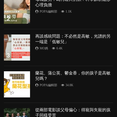
心理負擔
POPA編輯部
1.1K
2
再談感統問題：不必然是高敏，光譜的另
一端是「低敏兒」
MO媽
6.4K
3
蘭花、蒲公英、鬱金香，你的孩子是高敏
兒嗎？
POPA編輯部
34.8K
4
從兩部電影談父母偏心：得寵與失寵的孩
子同樣受苦