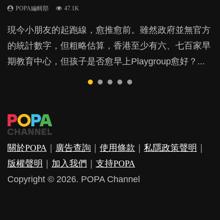
POPA編輯部
POPA編輯部
POPA編輯部
POPA編輯部
47.1K
33.1K
25.8K
31.5K
BB出生後，不止媽媽，爸爸也有機會患上產後抑
現今小朋友的起跑線，愈推愈前。雖然政府並無官方
由美國學者所創的 tools of the mind 課程，學生以遊
許多媽媽心底可能都有一刻掙扎過：究竟全職好，還
父母日夜無間、身心俱疲地照顧BB，如何做到正向
鬱，影響日常生活，嚴重的甚至會有自殺，或傷害小
的統計數字，但粗略估算，香港至少有六、七百家早
戲方式學習，學術能力和自制能力亦明顯比其他小朋
是在職好。雖說每個家庭都有自己的獨特狀況和考慮
教養？部份父母更會為了小朋友放棄自己的嗜好、減
朋友的念頭。但為何爸爸患上產後抑鬱往往難以察
期教育中心，但孩子是否愈早上Playgroup愈好？...
友優勝，到底這課程有何特別之處？...
因素，但原來全職和在職媽媽所養育的子女其實都各
少出席朋友聚會等等，你以為會換來美好的親子關
覺？...
有擅長。...
係，有助小朋友成長，但原來父母身心虛耗對孩子的
成長可能有意想不到的影響！...
關於POPA
｜
廣告查詢
｜
使用條款
｜
私隱政策聲明
｜
版權聲明
｜
加入我們
｜
支持POPA
Copyright © 2026. POPA Channel