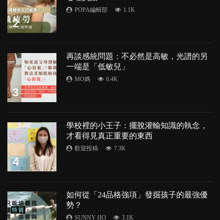
POPA編輯部
1.1K
2
再談感統問題：不必然是高敏，光譜的另
一端是「低敏兒」
MO媽
6.4K
3
學校裡的小王子：擺脫灌輸知識的執念，
才看得見真正重要的東西
歡迎投稿
7.3K
4
如何從「24品格強項」發掘孩子的最強優
勢？
SUNNY HO
3.1K