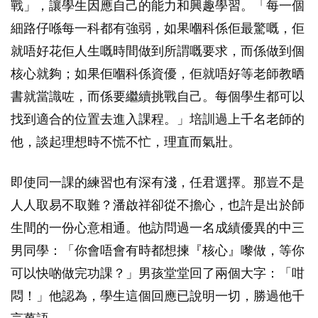
戰」，讓學生因應自己的能力和興趣學習。「每一個
細路仔喺每一科都有強弱，如果嗰科係佢最驚嘅，佢
就唔好花佢人生嘅時間做到所謂嘅要求，而係做到個
核心就夠；如果佢嗰科係資優，佢就唔好等老師教晒
書就當識咗，而係要繼續挑戰自己。每個學生都可以
找到適合的位置去進入課程。」培訓過上千名老師的
他，談起理想時不慌不忙，理直而氣壯。
即使同一課的練習也有深有淺，任君選擇。那豈不是
人人取易不取難？潘啟祥卻從不擔心，也許是出於師
生間的一份心意相通。他訪問過一名成績優異的中三
男同學：「你會唔會有時都想揀『核心』嚟做，等你
可以快啲做完功課？」男孩堂堂回了兩個大字：「咁
悶！」他認為，學生這個回應已說明一切，勝過他千