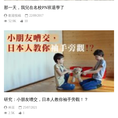
那一天，我兒在名校PN班退學了
歡迎投稿
22/09/2017
52.9K
10
研究：小朋友嘈交，日本人教你袖手旁觀！？
科豆
25/07/2021
2.5K
1