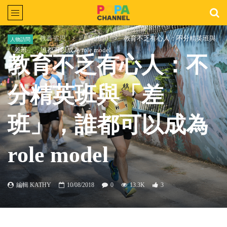
Home
教養省思
人物訪問
教育不乏有心人：不分精英班與
人物訪問
「差班」，誰都可以成為 role model
教育不乏有心人：不
分精英班與「差
班」，誰都可以成為
role model
編輯 KATHY
10/08/2018
0
13.3K
3