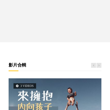
影片合輯
3 VIDEOS
2 VIDEOS
5 VIDEOS
6 VIDEOS
6 VIDEOS