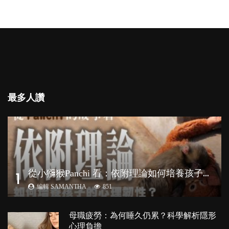
最多人讚
從
小獼猴Panchi 看：依附理論如何培養孩子心理韌性？
1
編輯 SAMANTHA
851
母職疲勞：為何睡久仍累？科學解析隱形
心理負擔