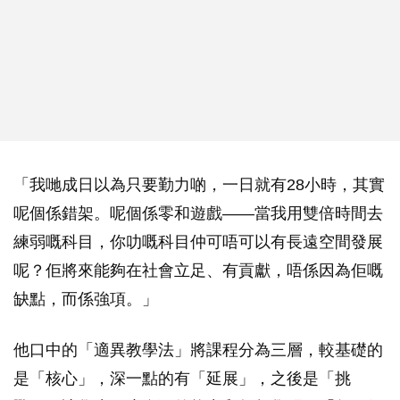
「我哋成日以為只要勤力啲，一日就有28小時，其實
呢個係錯架。呢個係零和遊戲——當我用雙倍時間去
練弱嘅科目，你叻嘅科目仲可唔可以有長遠空間發展
呢？佢將來能夠在社會立足、有貢獻，唔係因為佢嘅
缺點，而係強項。」
他口中的「適異教學法」將課程分為三層，較基礎的
是「核心」，深一點的有「延展」，之後是「挑