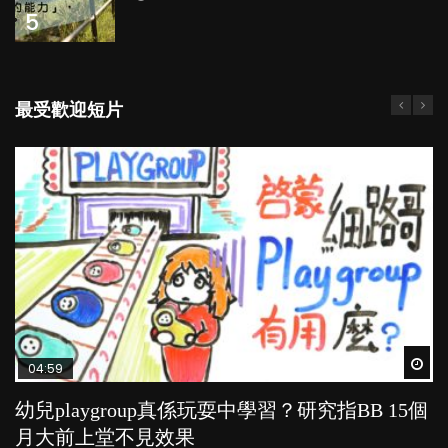
5
最受歡迎短片
Wat
Wat
Wat
Wat
Wat
04:59
03:39
03:02
04:06
04:18
幼兒playgroup真係玩耍中學習？研究指BB 15個
幼稚園遊戲課 如何刺激幼兒自發學習取代獎勵
老公患產後憂鬱症對BB的影響
全職好？在職好？｜全職媽媽與在職媽媽的壓
凡事以BB為中心，就係好爸媽？｜別忽視父母
月大前上堂不見效果
與懲罰？
力與價值
的身心虛耗
POPA編輯部
15.9K