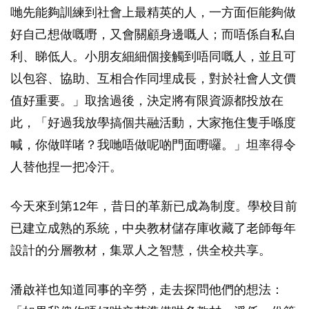
哋先能夠訓練到社會上最精英的人，一方面佢能夠做
好自己想做嘅嘢，又會關顧身邊嘅人；而唔係自私自
利、睇低人。小朋友細細個接觸到唔同嘅人，並且可
以包容、協助、互相合作同埋成長，對於社會人文價
值好重要。」取捨過後，決定將有限資源都投放在
此，「好過我放學搞個共融活動，大家拖住隻手喺度
喊，你做咩啫？我哋唔做呢啲門面嘢囉。」坦率得令
人替他捏一把冷汗。
今天來到第12年，昔日的革新已成為制度。學校目前
已建立成熟的系統，中央教材儲存庫收藏了老師每年
設計的分層教材，集眾人之智慧，供全校共享。
潘啟祥也知道同事的辛勞，走去探問他們的想法：