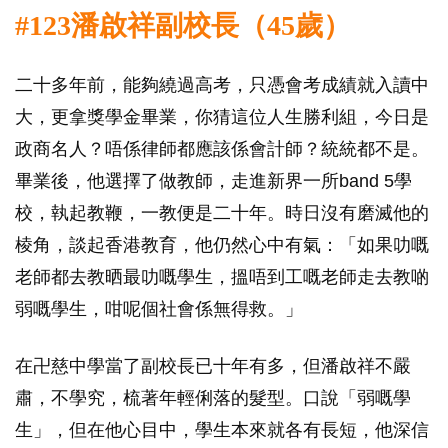
#123潘啟祥副校長（45歲）
二十多年前，能夠繞過高考，只憑會考成績就入讀中
大，更拿獎學金畢業，你猜這位人生勝利組，今日是
政商名人？唔係律師都應該係會計師？統統都不是。
畢業後，他選擇了做教師，走進新界一所band 5學
校，執起教鞭，一教便是二十年。時日沒有磨滅他的
棱角，談起香港教育，他仍然心中有氣：「如果叻嘅
老師都去教晒最叻嘅學生，搵唔到工嘅老師走去教啲
弱嘅學生，咁呢個社會係無得救。」
在卍慈中學當了副校長已十年有多，但潘啟祥不嚴
肅，不學究，梳著年輕俐落的髮型。口說「弱嘅學
生」，但在他心目中，學生本來就各有長短，他深信