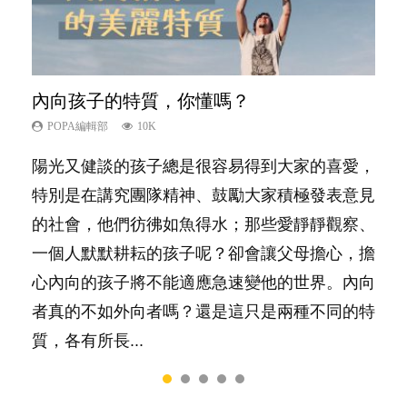
內向孩子的特質，你懂嗎？
想孩子學好外語，點做好？
夫妻必看！經營婚姻，沒捷徑
孩子能力天注定？
愛孩子也別忘了愛自己，父母如何關顧自
己的身心靈？
POPA編輯部
POPA編輯部
POPA編輯部
POPA編輯部
10K
9.9K
22.9K
7.9K
POPA編輯部
14.8K
陽光又健談的孩子總是很容易得到大家的喜愛，
有人話學多種語言越早開始越好，有人卻說一時
你是不是也曾經以為只要跟相愛的人結婚，就自
很多父母都希望孩子係個「叻仔叻女」，學業別
照顧孩子衣食住行、陪同兒女應對功課測驗，還
特別是在講究團隊精神、鼓勵大家積極發表意見
間太多語言，會令孩子感到混淆，到底誰是誰
然能走到白頭，但生了孩子卻發現事情不如你所
太差，日常自理井井有條。這樣的孩子是萬中無
要陪玩製造親子時間，尚要處理家中雜項要
的社會，他們彷彿如魚得水；那些愛靜靜觀察、
非？聽聽專家怎樣說，解開語言學習的迷思～...
料？ 經營婚姻，不如我們想像的簡單，卻也不
一，還是魚與熊掌，不能兼得？...
務……當父母的，有千百個任務要做。可惜，有
一個人默默耕耘的孩子呢？卻會讓父母擔心，擔
是大家說得那麼難。一起來認識婚姻的真相！...
一樣重要至極的，總被遺漏——關注自己的情緒
心內向的孩子將不能適應急速變他的世界。內向
和心理健康。...
者真的不如外向者嗎？還是這只是兩種不同的特
質，各有所長...