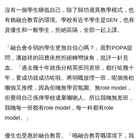
沒有一個學生睇低自己，除了歸功適異教學模式，也
有賴融合教育的環境。學校有近半學生是SEN，也有
資優生和一般學生，拒絕區隔，全部一起上課。
「融合會令弱的學生更無自信心嗎？」面對POPA提
問，潘啟祥的回應依然拒絕轉彎抹角，批評一針見
血。「過去幾十年就係分精英班同差班，都行咗幾十
年，要成功就成功咗啦。將弱嘅放埋一班，呢個推枱
嗰個又推櫈，因為佢哋無學習氛圍、無role model，
佢覺得自己係俾學校遺棄嗰啲人。所以我哋無差班，
我哋每一班都有role model，每一科都有role
model。」
優生也受惠於融合教育。「喺融合教育嘅環境下，我