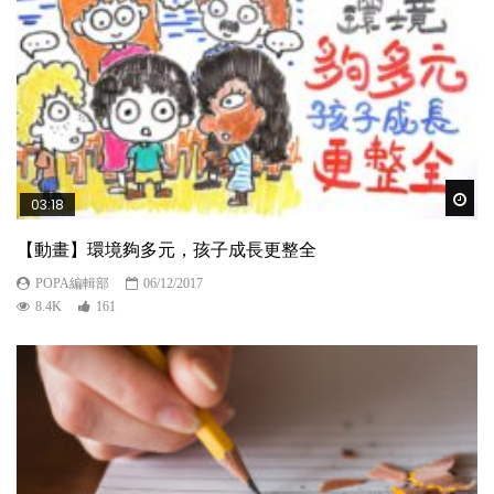
Wat
03:18
【動畫】環境夠多元，孩子成長更整全
POPA編輯部
06/12/2017
8.4K
161