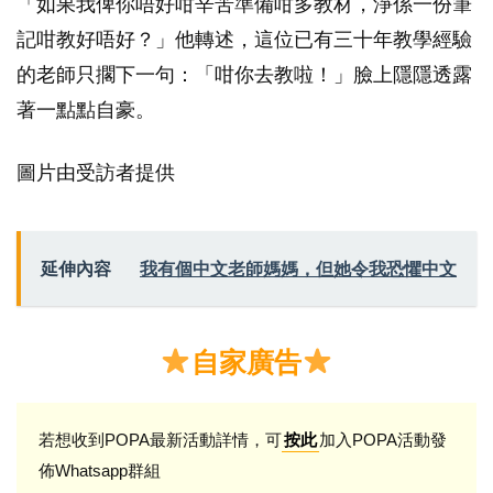
「如果我俾你唔好咁辛苦準備咁多教材，淨係一份筆
記咁教好唔好？」他轉述，這位已有三十年教學經驗
的老師只擱下一句：「咁你去教啦！」臉上隱隱透露
著一點點自豪。
圖片由受訪者提供
延伸內容
我有個中文老師媽媽，但她令我恐懼中文
自家廣告
若想收到POPA最新活動詳情，可
加入POPA活動發
按此
佈Whatsapp群組