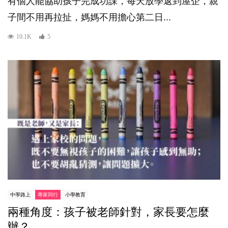
有個人能協助孩子完成功課，每天放學返到屋企，親
子間不用再拉扯，媽媽不用擔心第二日...
10.1K
5
中學路上
專家同行
小學教育
兩種角度：孩子被老師針對，家長要怎麼
辦？