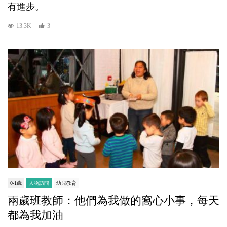
有進步。
13.3K
3
0-1歲
人物訪問
幼兒教育
兩歲班教師：他們為我做的窩心小事，每天
都為我加油