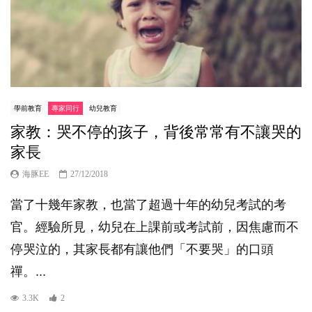
學前教育
專家同行
幼兒教育
家教：哭不停的孩子，背後常常有不讓哭的
家長
海豚EE
27/12/2018
當了十幾年家教，也當了超過十年的幼兒考試的考
官。經驗所見，幼兒在上課前或考試前，因焦慮而不
停哭泣的，其家長都有讓他們「不要哭」的口頭
禪。...
3.3K
2