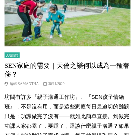
人物訪問
SEN家庭的需要｜天倫之樂何以成為一種奢
侈？
編輯 SAMANTHA
30/11/2020
坊間有許多『親子溝通工作坊』、『SEN孩子情緒
班』，不是沒有用，而是這些家庭每日最迫切的難題
只是：功課做完了沒有——就如此簡單直接。到做完
功課大家都累了，要睡了，還談什麼親子溝通？如果