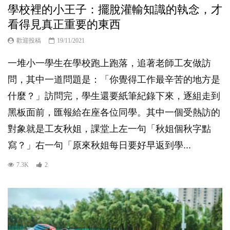
學校裡的小王子：擺脫灌輸知識的執念，才
看得見真正重要的東西
歡迎投稿
19/11/2021
一堆小一學生在學校跑上跑落，追著老師工友做訪
問，其中一道問題是：「你覺得工作最辛苦的地方是
什麼？」訪問完，學生還要紙筆紀錄下來，逐組走到
黑板面前，匯報給在座各位同學。其中一個受熱訪的
對象就是工友秋姐，課堂上左一句「秋姐個秋字點
寫？」右一句「原來秋姐每日要好早返到學...
7.3K
2