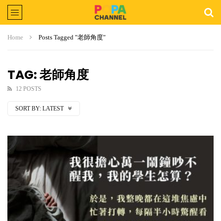
Home
Posts Tagged "老師角度"
TAG: 老師角度
12 POSTS
SORT BY:
LATEST