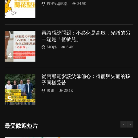
POPA編輯部
34.9K
3
再談感統問題：不必然是高敏，光譜的另
一端是「低敏兒」
MO媽
6.4K
4
從兩部電影談父母偏心：得寵與失寵的孩
子同樣受苦
瓊姐
20.1K
5
最受歡迎短片