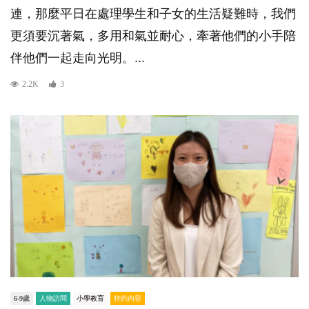
連，那麼平日在處理學生和子女的生活疑難時，我們
更須要沉著氣，多用和氣並耐心，牽著他們的小手陪
伴他們一起走向光明。...
2.2K
3
6-9歲
人物訪問
小學教育
特約內容