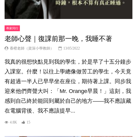
專家同行
老師心聲｜復課前那一晚，我睡不著
香橙老師（資深小學教師）
13/05/2022
我真的很想快點見到我的學生，於是早了十五分鐘步
入課室。什麼！以往上學總像做苦工的學生，今天竟
有超過一半人已早早坐在座位，期待著上課。同步我
迎來他們齊聲大叫：「Mr. Orange早晨！」這刻，我
感到自己終於能回到屬於自己的地方——我不應該藏
在電腦背後、我不應該提早...
4.8K
15