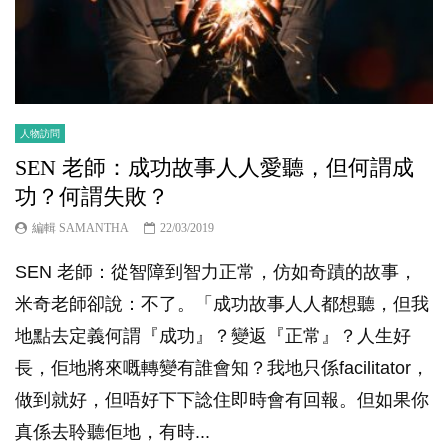
人物訪問
SEN 老師：成功故事人人愛聽，但何謂成
功？何謂失敗？
編輯 SAMANTHA
22/03/2019
SEN 老師：從智障到智力正常，仿如奇蹟的故事，
米奇老師卻說：不了。「成功故事人人都想聽，但我
地點去定義何謂『成功』？變返『正常』？人生好
長，佢地將來嘅轉變有誰會知？我地只係facilitator，
做到就好，但唔好下下諗住即時會有回報。但如果你
真係去聆聽佢地，有時...