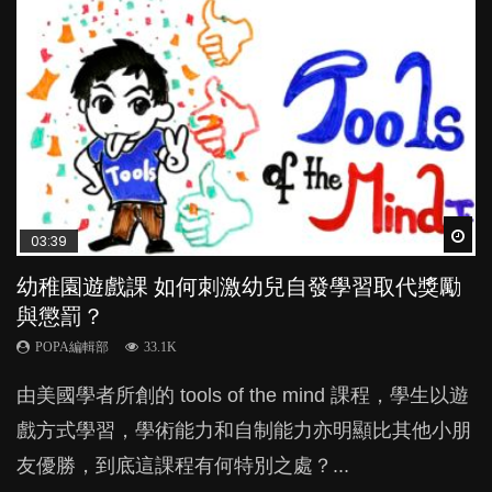
Wat
Wat
Wat
Wat
Wat
03:39
04:59
04:06
03:02
04:18
幼稚園遊戲課 如何刺激幼兒自發學習取代獎勵
幼兒playgroup真係玩耍中學習？研究指BB 15個
全職好？在職好？｜全職媽媽與在職媽媽的壓
老公患產後憂鬱症對BB的影響
凡事以BB為中心，就係好爸媽？｜別忽視父母
與懲罰？
月大前上堂不見效果
力與價值
的身心虛耗
POPA編輯部
15.9K
POPA編輯部
POPA編輯部
POPA編輯部
POPA編輯部
33.1K
47.1K
25.8K
31.5K
BB出生後，不止媽媽，爸爸也有機會患上產後抑
由美國學者所創的 tools of the mind 課程，學生以遊
現今小朋友的起跑線，愈推愈前。雖然政府並無官方
許多媽媽心底可能都有一刻掙扎過：究竟全職好，還
父母日夜無間、身心俱疲地照顧BB，如何做到正向
鬱，影響日常生活，嚴重的甚至會有自殺，或傷害小
戲方式學習，學術能力和自制能力亦明顯比其他小朋
的統計數字，但粗略估算，香港至少有六、七百家早
是在職好。雖說每個家庭都有自己的獨特狀況和考慮
教養？部份父母更會為了小朋友放棄自己的嗜好、減
朋友的念頭。但為何爸爸患上產後抑鬱往往難以察
友優勝，到底這課程有何特別之處？...
期教育中心，但孩子是否愈早上Playgroup愈好？...
因素，但原來全職和在職媽媽所養育的子女其實都各
少出席朋友聚會等等，你以為會換來美好的親子關
覺？...