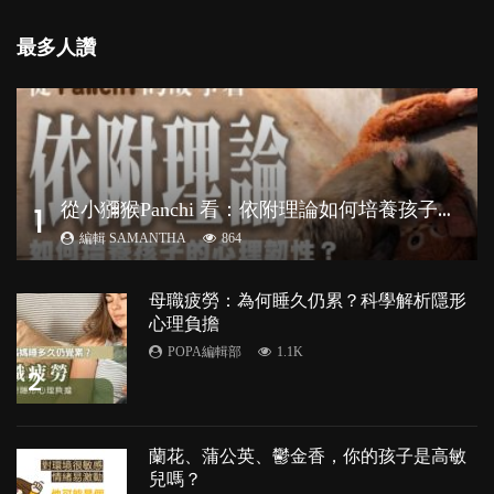
最多人讚
從
小獼猴Panchi 看：依附理論如何培養孩子心理韌性？
1
編輯 SAMANTHA
864
母職疲勞：為何睡久仍累？科學解析隱形
心理負擔
POPA編輯部
1.1K
2
蘭花、蒲公英、鬱金香，你的孩子是高敏
兒嗎？