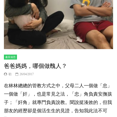
書寫省思
爸爸媽媽，哪個做醜人？
初
26/04/2017
在林林總總的管教方式之中，父母二人一個做「忠」
一個做「奸」，也是常見之法，「忠」角負責安撫孩
子；「奸角」就專門負責說教。聞說挺湊效的，但我
朋友的經歷卻是個活生生的見證，告知我此法不可