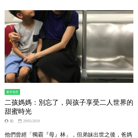
書寫省思
二孩媽媽：別忘了，與孩子享受二人世界的
甜蜜時光
初
29/05/2019
他們曾經「獨霸『母』林」，但弟妹出世之後，爸媽