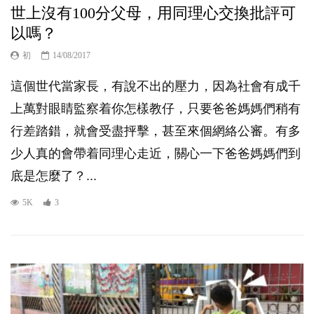
世上沒有100分父母，用同理心交換批評可
以嗎？
初
14/08/2017
這個世代當家長，有說不出的壓力，因為社會有成千
上萬對眼睛監察着你怎樣教仔，只要爸爸媽媽們稍有
行差踏錯，就會受盡抨擊，甚至來個網絡公審。有多
少人真的會帶着同理心走近，關心一下爸爸媽媽們到
底是怎麼了？...
5K
3