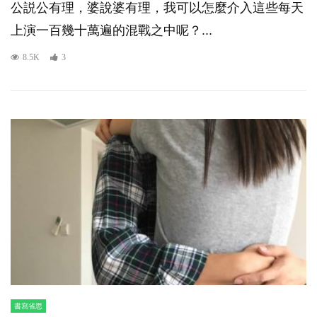
公説公有理，婆說婆有理，我可以怎麼介入這些每天
上演一百幾十萬遍的混戰之中呢？...
8.5K
3
書寫省思