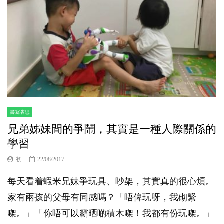
書寫省思
兄弟姊妹間的爭鬧，其實是一種人際關係的
學習
初
22/08/2017
每天看着蝦米兄妹爭玩具、吵架，其實真的很心煩。
家有兩孩的父母有同感嗎？「唔俾玩呀，我砌緊
㗎。」「你唔可以霸晒啲積木㗎！我都有份玩㗎。」