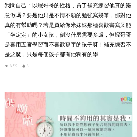
我問自己：以蝦哥哥的性格，買了補充練習他真的樂
意做嗎？要是他只是不情不願的勉強寫幾筆，那對他
真的有幫助嗎？若是買給像米妹妹那種喜歡書寫又能
「坐定定」的小女孩，倒沒什麼需要多慮，但蝦哥哥
是喜用五官學習而不喜歡寫字的孩子呀！補充練習不
是惡魔，只是每個孩子都有他獨有的學...
8.5K
3