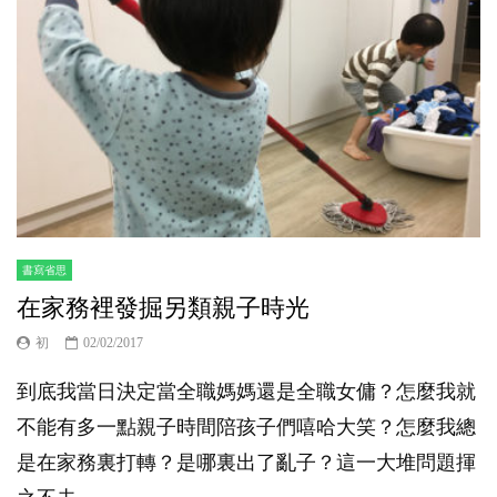
書寫省思
在家務裡發掘另類親子時光
初
02/02/2017
到底我當日決定當全職媽媽還是全職女傭？怎麼我就
不能有多一點親子時間陪孩子們嘻哈大笑？怎麼我總
是在家務裏打轉？是哪裏出了亂子？這一大堆問題揮