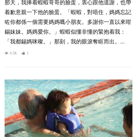
那天，我捧着蝦蝦哥哥的臉蛋，衷心跟他道謝，也帶
着歉意親一下他的臉蛋。「蝦蝦，對唔住，媽媽忘記
咗你都係一個需要媽媽嘅小朋友。多謝你一直以來咁
錫妹妹。媽媽愛你。」蝦蝦似懂非懂的緊抱着我：
「我都錫媽咪㗎。」那刻，我的眼淚奪眶而出。...
4.5K
1