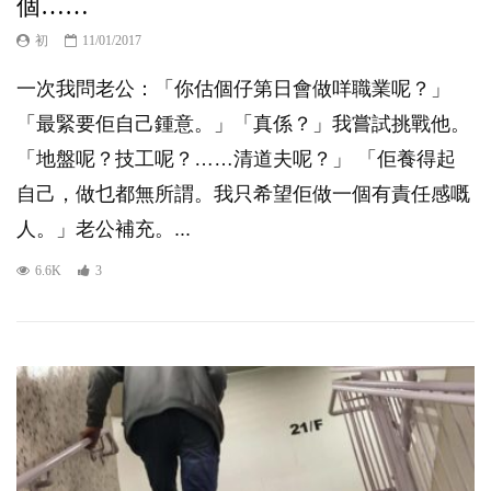
個……
初
11/01/2017
一次我問老公：「你估個仔第日會做咩職業呢？」
「最緊要佢自己鍾意。」「真係？」我嘗試挑戰他。
「地盤呢？技工呢？……清道夫呢？」 「佢養得起
自己，做乜都無所謂。我只希望佢做一個有責任感嘅
人。」老公補充。...
6.6K
3