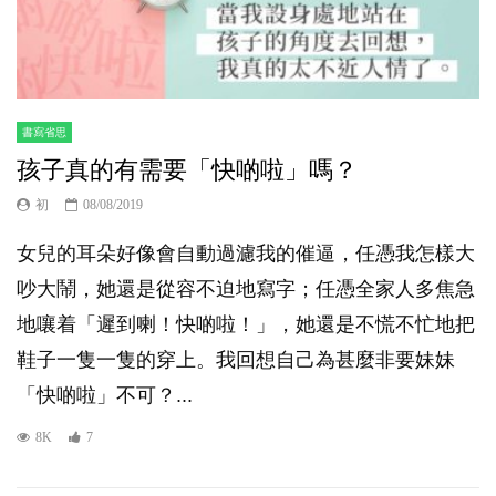
書寫省思
孩子真的有需要「快啲啦」嗎？
初
08/08/2019
女兒的耳朵好像會自動過濾我的催逼，任憑我怎樣大
吵大鬧，她還是從容不迫地寫字；任憑全家人多焦急
地嚷着「遲到喇！快啲啦！」，她還是不慌不忙地把
鞋子一隻一隻的穿上。我回想自己為甚麼非要妹妹
「快啲啦」不可？...
8K
7