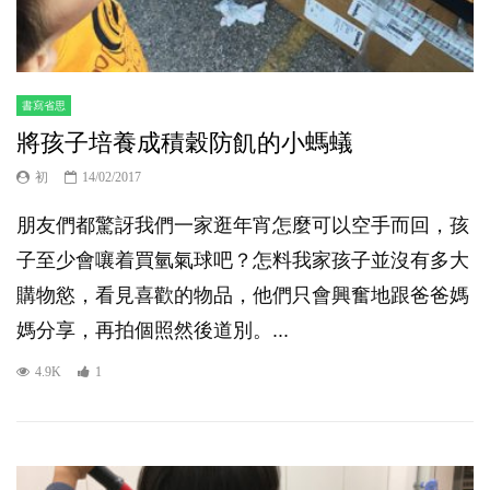
書寫省思
將孩子培養成積穀防飢的小螞蟻
初
14/02/2017
朋友們都驚訝我們一家逛年宵怎麼可以空手而回，孩
子至少會嚷着買氫氣球吧？怎料我家孩子並沒有多大
購物慾，看見喜歡的物品，他們只會興奮地跟爸爸媽
媽分享，再拍個照然後道別。...
4.9K
1