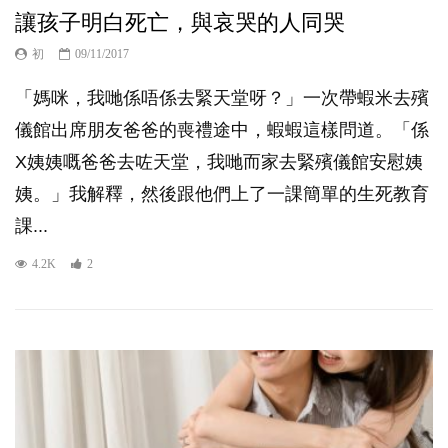
讓孩子明白死亡，與哀哭的人同哭
初
09/11/2017
「媽咪，我哋係唔係去緊天堂呀？」一次帶蝦米去殯
儀館出席朋友爸爸的喪禮途中，蝦蝦這樣問道。「係
X姨姨嘅爸爸去咗天堂，我哋而家去緊殯儀館安慰姨
姨。」我解釋，然後跟他們上了一課簡單的生死教育
課...
4.2K
2