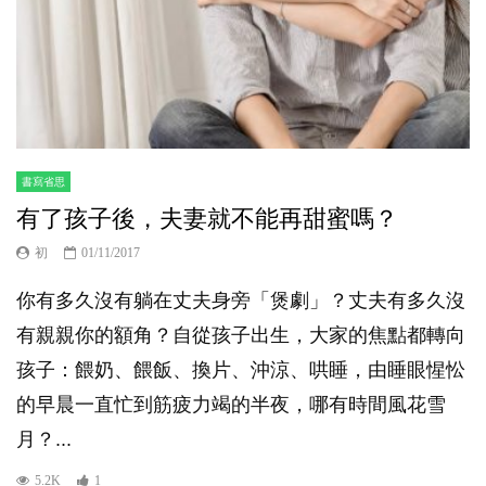
書寫省思
有了孩子後，夫妻就不能再甜蜜嗎？
初
01/11/2017
你有多久沒有躺在丈夫身旁「煲劇」？丈夫有多久沒
有親親你的額角？自從孩子出生，大家的焦點都轉向
孩子：餵奶、餵飯、換片、沖涼、哄睡，由睡眼惺忪
的早晨一直忙到筋疲力竭的半夜，哪有時間風花雪
月？...
5.2K
1