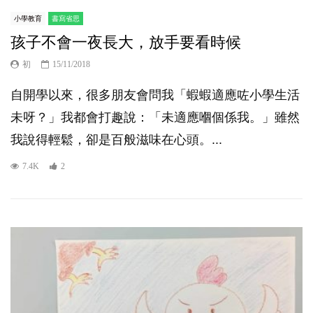
小學教育
書寫省思
孩子不會一夜長大，放手要看時候
初
15/11/2018
自開學以來，很多朋友會問我「蝦蝦適應咗小學生活
未呀？」我都會打趣說：「未適應嗰個係我。」雖然
我說得輕鬆，卻是百般滋味在心頭。...
7.4K
2