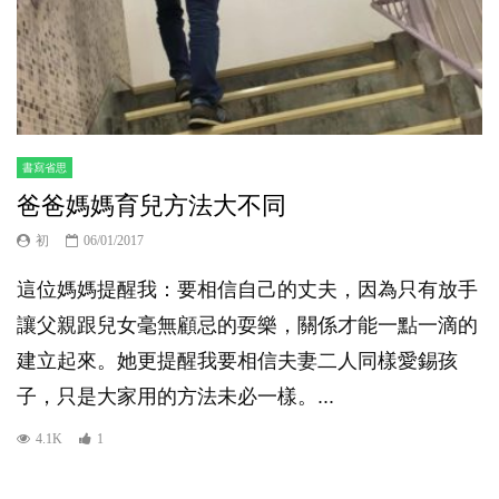
書寫省思
爸爸媽媽育兒方法大不同
初
06/01/2017
這位媽媽提醒我：要相信自己的丈夫，因為只有放手
讓父親跟兒女毫無顧忌的耍樂，關係才能一點一滴的
建立起來。她更提醒我要相信夫妻二人同樣愛錫孩
子，只是大家用的方法未必一樣。...
4.1K
1