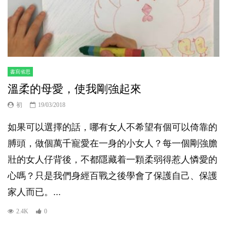
書寫省思
溫柔的母愛，使我剛強起來
初
19/03/2018
如果可以選擇的話，哪有女人不希望有個可以倚靠的
膊頭，做個萬千寵愛在一身的小女人？每一個剛強膽
壯的女人仔背後，不都隱藏着一顆柔弱得惹人憐愛的
心嗎？只是我們身經百戰之後學會了保護自己、保護
家人而已。...
2.4K
0