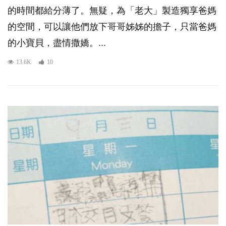
的時間都給分薄了。無疑，為「老大」製造獨享爸媽
的空間，可以讓他們放下哥哥姊姊的擔子，只當爸媽
的小寶貝，盡情撒嬌。...
13.6K
10