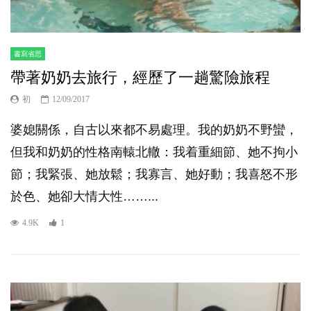
書寫省思
帶著奶奶去旅行，經歷了一趟驚險旅程
初
12/09/2017
婆媳關係，自古以來都不易處理。我的奶奶不野蠻，
但我和奶奶的性格南轅北轍：我着重細節、她不拘小
節；我緊張、她放鬆；我寡言、她好動；我喜怒不形
於色、她卻大情大性……...
4.9K
1