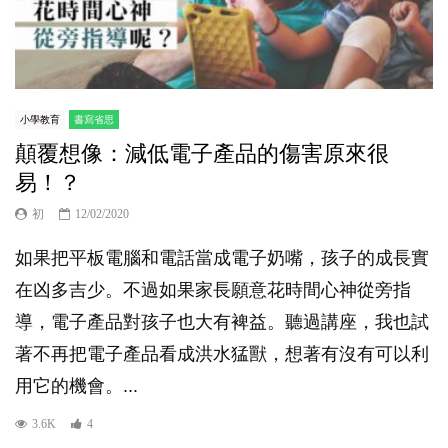
小學教育
書寫省思
顛覆想像：減低電子產品的傷害原來很
易！？
初
12/02/2020
如果把平板電腦和電話當成電子奶嘴，孩子的成長實
在凶多吉少。不過如果家長願意花時間心神從旁指
導，電子產品對孩子也大有裨益。聽過講座，我也試
著不再把電子產品看成洪水猛獸，想著有沒有可以利
用它的機會。...
3.6K
4