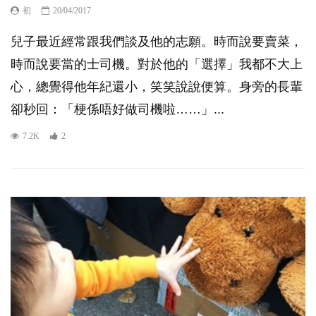
初
20/04/2017
兒子最近經常跟我們談及他的志願。時而說要賣菜，
時而說要當的士司機。對於他的「選擇」我都不大上
心，總覺得他年紀還小，笑笑說說便算。身旁的長輩
卻秒回：「梗係唔好做司機啦……」...
7.2K
2