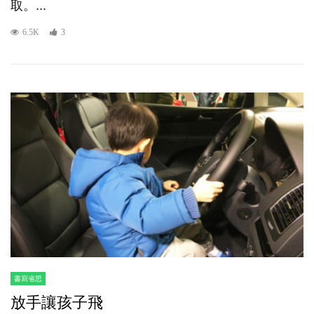
取。...
6.5K
3
書寫省思
放手讓孩子飛