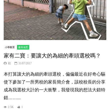
小學教育
書寫省思
家有二寶：要讓大的為細的牽頭選校嗎？
初
31/07/2017
本打算讓大的為細的牽頭選校，偏偏最近在好奇心驅
使下參加了一所男校的家長簡介會，該校校長的分享
成為我選校大計的一大衝擊，我發現我的想法大錯特
錯……...
2.5K
1