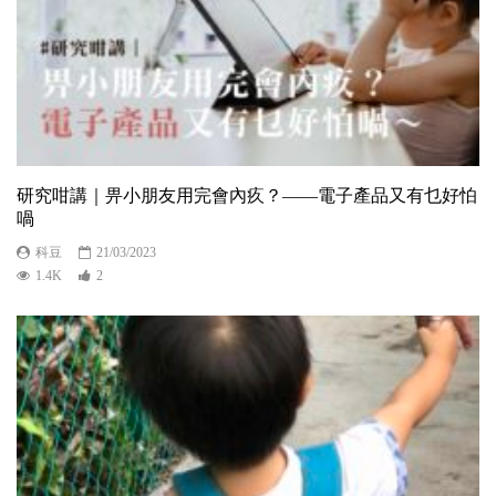
研究咁講｜畀小朋友用完會內疚？——電子產品又有乜好怕
喎
科豆
21/03/2023
1.4K
2