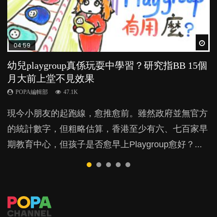
Wat
Wat
Wat
Wat
Wat
04:59
03:39
03:02
04:06
03:41
幼兒playgroup真係玩耍中學習？研究指BB 15個
幼稚園遊戲課 如何刺激幼兒自發學習取代獎勵
老公患產後憂鬱症對BB的影響
全職好？在職好？｜全職媽媽與在職媽媽的壓
BB口腔期乜都放入口，父母該制止還是放手？
月大前上堂不見效果
與懲罰？
力與價值
POPA編輯部
POPA編輯部
15.9K
25.5K
POPA編輯部
POPA編輯部
POPA編輯部
47.1K
33.1K
25.8K
BB出生後，不止媽媽，爸爸也有機會患上產後抑
BB最喜歡隨手拿起什麼都放入口中，有人說一旦養
現今小朋友的起跑線，愈推愈前。雖然政府並無官方
由美國學者所創的 tools of the mind 課程，學生以遊
許多媽媽心底可能都有一刻掙扎過：究竟全職好，還
鬱，影響日常生活，嚴重的甚至會有自殺，或傷害小
成吮手指的習慣，大個就很難戒，但原來一刀切阻止
的統計數字，但粗略估算，香港至少有六、七百家早
戲方式學習，學術能力和自制能力亦明顯比其他小朋
是在職好。雖說每個家庭都有自己的獨特狀況和考慮
朋友的念頭。但為何爸爸患上產後抑鬱往往難以察
他們放東西入口，隨時會影響孩子的身心發展？...
期教育中心，但孩子是否愈早上Playgroup愈好？...
友優勝，到底這課程有何特別之處？...
因素，但原來全職和在職媽媽所養育的子女其實都各
覺？...
有擅長。...