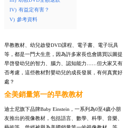
III)
幼教DVD全額退款
IV)
有益定有害？
全職好？在職好？｜全職媽媽與在職媽媽
V)
參考資料
的壓力與價值
POPA編輯部
25.8K
192
【動畫】母乳BB，營養唔好？｜體重不是
早教教材、幼兒啟發DVD課程、電子書、電子玩具
唯一標準！
等，都是一門大生意，因為許多家長也會購買以圖提
POPA編輯部
14.2K
200
早啓發幼兒的智力、腦力、認知能力
……
但大家又有
【動畫】BB喊唔停，原因諗唔明｜肚風定
否考慮，這些教材對嬰幼兒的成長發展，有何真實好
百日哭？
處？
POPA編輯部
16.1K
87
全美銷量第一的早教教材
【動畫】母乳的秘密！營養成分超過200
種，還會自動追蹤BB成長需要？
迪士尼旗下品牌Baby Einstein，一系列為0至4歲小朋
POPA編輯部
17.9K
243
友推出的視像教材，包括語言、數學、科學、音樂、
藝術等，曾經被譽為美國銷量第一的視像教材。等