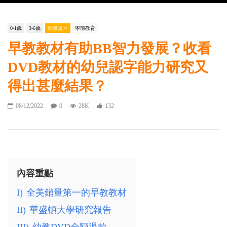
顧
POPA編輯部
58.5K
465
0-1歲
3-6歲
動畫短片
學前教育
早教教材有助BB智力發展？收看
古典音樂作胎教 BB智商高啲聰明啲？
POPA編輯部
21.4K
129
DVD教材的幼兒認字能力研究又
得出甚麼結果？
BB喊一定係扭抱？夜哭抱唔抱好？
08/12/2022
0
28K
132
POPA編輯部
93.1K
630
加固選BLW可增強BB自信？慎用益生菌
減過敏及消化問題
內容重點
POPA編輯部
14.6K
49
I)
全美銷量第一的早教教材
老公患產後憂鬱症對BB的影響
II)
華盛頓大學研究報告
POPA編輯部
15.9K
61