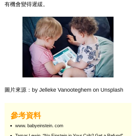
有機會變得遲緩。
圖片來源：by Jelleke Vanooteghem on Unsplash
參考資料
www. babyeinstein. com
Tamar Lewin. “No Einstein in Your Crib? Get a Refund”