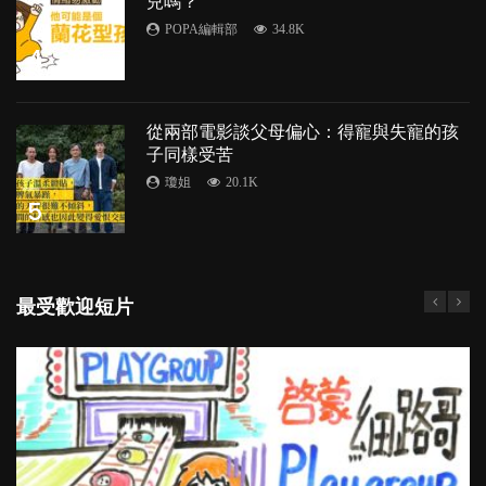
兒嗎？
POPA編輯部
34.8K
4
從兩部電影談父母偏心：得寵與失寵的孩
子同樣受苦
瓊姐
20.1K
5
最受歡迎短片