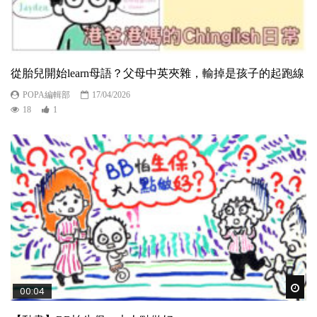
從胎兒開始learn母語？父母中英夾雜，輸掉是孩子的起跑線
POPA編輯部
17/04/2026
18
1
Wat
00:04