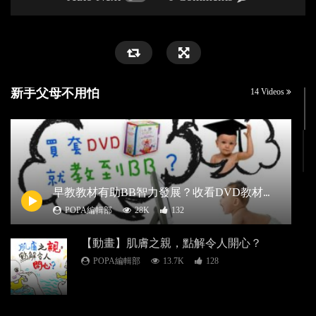
新手父母不用怕
14 Videos
早
教教材有助BB智力發展？收看DVD教材的幼兒認字能力研究又得出甚麼結果？
POPA編輯部
28K
132
【動畫】肌膚之親，點解令人開心？
POPA編輯部
13.7K
128
BB喊不停？初生嬰兒奶量睡眠都要小心照