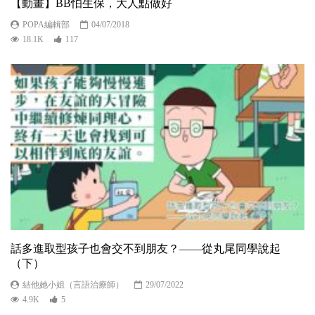
【動畫】BB怕生保，大人點做好
POPA編輯部
04/07/2018
18.1K
117
話多進取型孩子也會交不到朋友？——從丸尾同學說起
（下）
結他她小姐（言語治療師）
29/07/2022
4.9K
5