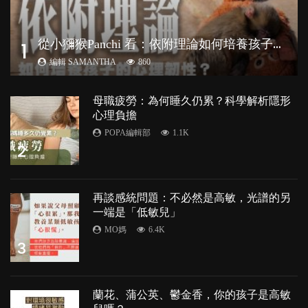
從
小獼猴Panchi 看：依附理論如何培養孩子心理韌性？
1
編輯 SAMANTHA
860
母職疲勞：為何睡久仍累？科學解析隱形
心理負擔
POPA編輯部
1.1K
2
再談感統問題：不必然是高敏，光譜的另
一端是「低敏兒」
MO媽
6.4K
3
蘭花、蒲公英、鬱金香，你的孩子是高敏