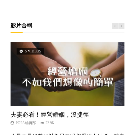
影片合輯
5 VIDEOS
3 VIDEOS
14 VIDEOS
2 VIDEOS
6 VIDEOS
夫妻必看！經營婚姻，沒捷徑
內向孩子的特質，你懂嗎？
新手父母不用怕
想孩子學好外語，點做好？
孩子能力天注定？
POPA編輯部
POPA編輯部
POPA編輯部
POPA編輯部
POPA編輯部
22.9K
10K
16.3K
9.9K
7.9K