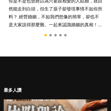
你是不是也曾經以為只要跟相愛的人結婚，就自
陽光又健談的孩子總是很容易得到大家的喜愛，
相信許多人初為人父母，由懷孕開始到孩子呱呱
有人話學多種語言越早開始越好，有人卻說一時
很多父母都希望孩子係個「叻仔叻女」，學業別
然能走到白頭，但生了孩子卻發現事情不如你所
特別是在講究團隊精神、鼓勵大家積極發表意見
落地，心中都有數之不盡的問題～這裡一次過集
間太多語言，會令孩子感到混淆，到底誰是誰
太差，日常自理井井有條。這樣的孩子是萬中無
料？ 經營婚姻，不如我們想像的簡單，卻也不
的社會，他們彷彿如魚得水；那些愛靜靜觀察、
合我們以往製作過的相關短片。 這段路讓我們
非？聽聽專家怎樣說，解開語言學習的迷思～...
一，還是魚與熊掌，不能兼得？...
是大家說得那麼難。一起來認識婚姻的真相！...
一個人默默耕耘的孩子呢？卻會讓父母擔心，擔
跟你同行～...
心內向的孩子將不能適應急速變他的世界。內向
者真的不如外向者嗎？還是這只是兩種不同的特
質，各有所長...
最多人讚