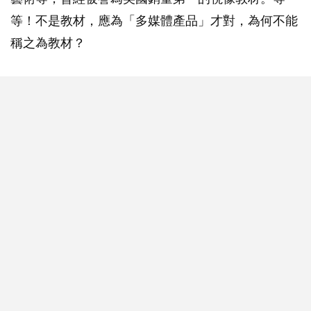
【動畫】爸爸，你還好嗎？（上）
POPA編輯部
18.8K
82
等！不是教材，應為「多媒體產品」才對，為何不能
稱之為教材？
【動畫】瞓覺好安排，在乎你心態？
POPA編輯部
34.9K
572
凡事以BB為中心，就係好爸媽？｜別忽視
父母的身心虛耗
POPA編輯部
31.5K
142