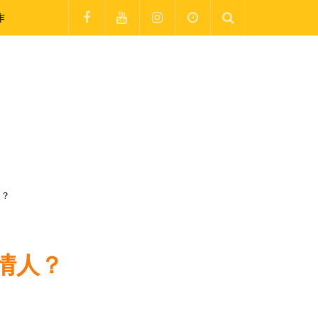
作
人？
情人？