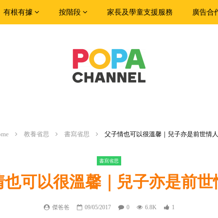
有根有據
按階段
家長及學童支援服務
廣告合
ome
教養省思
書寫省思
父子情也可以很溫馨｜兒子亦是前世情
書寫省思
情也可以很溫馨｜兒子亦是前世
傑爸爸
09/05/2017
0
6.8K
1