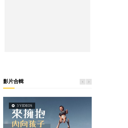
影片合輯
3 VIDEOS
2 VIDEOS
6 VIDEOS
6 VIDEOS
5 VIDEOS