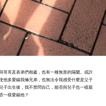
與哥哥及表弟們相處，也有一種無形的隔閡。或許
使他多愛錫我倆兄弟，也無法令我感受什麼是父子
兒子出生後，我不禁問自己，能否與兒子也一樣親
否一樣愛錫他？