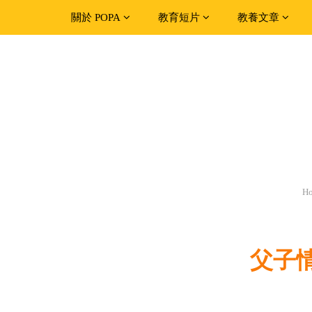
關於 POPA
教育短片
教養文章
H
父子