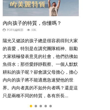
內向孩子的特質，你懂嗎？
想孩子學好外語，點做好？
孩子能力天注定？
愛孩子也別忘了愛自己，父母如何
夫妻必看！經營婚姻，沒捷徑
關顧自己的身心靈？
POPA編輯部
POPA編輯部
POPA編輯部
POPA編輯部
10K
9.9K
7.9K
22.9K
POPA編輯部
14.8K
陽光又健談的孩子總是很容易得到大家
有人話學多種語言越早開始越好，有人
很多父母都希望孩子係個「叻仔叻
你是不是也曾經以為只要跟相愛的人結
照顧孩子衣食住行、陪同兒女應對功課
的喜愛，特別是在講究團隊精神、鼓勵
卻說一時間太多語言，會令孩子感到混
女」，學業別太差，日常自理井井有
婚，就自然能走到白頭，但生了孩子卻
測驗，還要陪玩製造親子時間，尚要處
大家積極發表意見的社會，他們彷彿如
淆，到底誰是誰非？聽聽專家怎樣說，
條。這樣的孩子是萬中無一，還是魚與
發現事情不如你所料？ 經營婚姻，不
理家中雜項要務……當父母的，有千百
魚得水；那些愛靜靜觀察、一個人默默
解開語言學習的迷思～...
熊掌，不能兼得？...
如我們想像的簡單，卻也不是大家說得
個任務要做。可惜，有一樣重要至極
耕耘的孩子呢？卻會讓父母擔心，擔心
那麼難。一起來認識婚姻的真相！...
的，總被遺漏——關注自己的情緒和心
內向的孩子將不能適應急速變他的世
理健康。...
界。內向者真的不如外向者嗎？還是這
只是兩種不同的特質，各有所長...