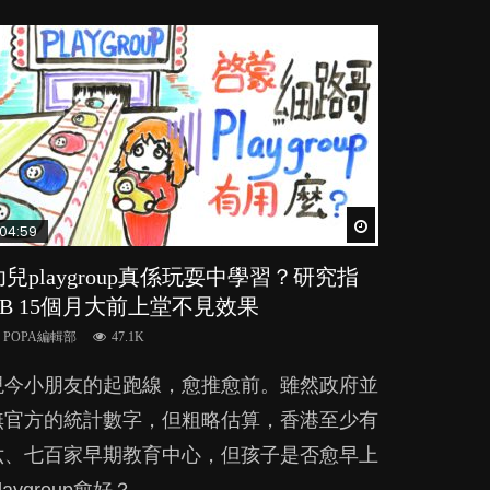
Watch Later
Watch Later
Watch Later
Watch Later
Watch Later
04:59
03:39
03:02
04:06
03:41
幼兒playgroup真係玩耍中學習？研究指
幼稚園遊戲課 如何刺激幼兒自發學習取
老公患產後憂鬱症對BB的影響
全職好？在職好？｜全職媽媽與在職媽媽
BB口腔期乜都放入口，父母該制止還是
BB 15個月大前上堂不見效果
代獎勵與懲罰？
的壓力與價值
放手？
POPA編輯部
15.9K
POPA編輯部
POPA編輯部
POPA編輯部
POPA編輯部
47.1K
33.1K
25.8K
25.5K
BB出生後，不止媽媽，爸爸也有機會患上產
現今小朋友的起跑線，愈推愈前。雖然政府並
美國學者所創的 tools of the mind 課程，學
許多媽媽心底可能都有一刻掙扎過：究竟全職
BB最喜歡隨手拿起什麼都放入口中，有人說
後抑鬱，影響日常生活，嚴重的甚至會有自
無官方的統計數字，但粗略估算，香港至少有
生以遊戲方式學習，學術能力和自制能力亦明
好，還是在職好。雖說每個家庭都有自己的獨
一旦養成吮手指的習慣，大個就很難戒，但原
殺，或傷害小朋友的念頭。但為何爸爸患上產
六、七百家早期教育中心，但孩子是否愈早上
顯比其他小朋友優勝，到底這課程有何特別之
特狀況和考慮因素，但原來全職和在職媽媽所
來一刀切阻止他們放東西入口，隨時會影響孩
後抑鬱往往難以察覺？...