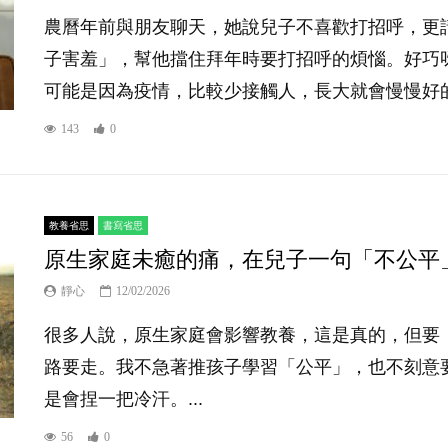
農曆年前與朋友聊天，她說兒子不喜歡打招呼，更
子害羞」，幫他擋住拜年時要打招呼的煩惱。好巧
可能是因為疫情，比較少接觸人，長大就會慢慢好的
143
0
教養省思
書寫省思
原生家庭未癒的痛，在兒子一句「不公平
靜心
12/02/2026
很多人說，原生家庭會影響教養，這是真的，但要
路要走。我不急著推孩子學習「公平」，也不刻意
是會捏一把冷汗。...
56
0