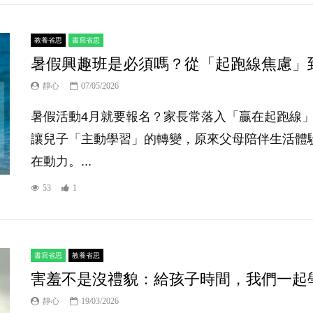
教養省思
書寫省思
暑假興趣班是必須嗎？從「起跑線焦慮」
靜心
07/05/2026
暑假活動4月就要報名？家長常落入「贏在起跑線
讓兒子「主動學習」的轉變，原來父母陪伴生活體
在動力。...
53
1
書寫省思
教養省思
害羞不是沒禮貌：給孩子時間，我們一起
靜心
19/03/2026