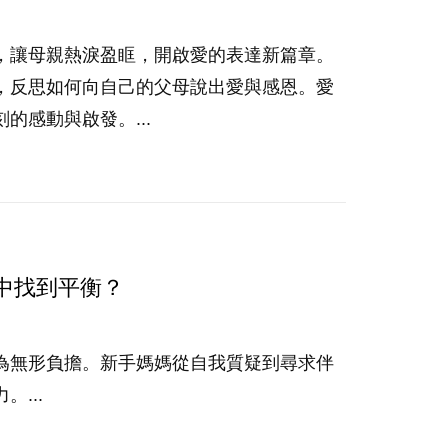
，讓母親熱淚盈眶，開啟愛的表達新篇章。
，反思如何向自己的父母說出愛與感恩。愛
感動與啟發。...
中找到平衡？
為無形負擔。新手媽媽從自我質疑到尋求伴
...