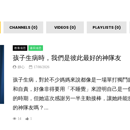
CHANNELS (0)
VIDEOS (0)
PLAYLISTS (0)
教養省思
書寫省思
孩子生病時，我們是彼此最好的神隊友
靜心
17/06/2026
孩子生病，對於不少媽媽來說都像是一場單打獨鬥
和自責，好像非得要用「不睡覺」來證明自己是一
的時期，但她這次感謝另一半主動接棒，讓她終能
的神隊友嗎？...
14
1