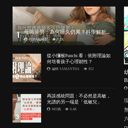
母
職疲勞：為何睡久仍累？科學解析隱形心理負擔
1
POPA編輯部
1.1K
從小獼猴Panchi 看：依附理論如
何培養孩子心理韌性？
編輯 SAMANTHA
852
2
再談感統問題：不必然是高敏，
由
光譜的另一端是「低敏兒」
MO媽
6.4K
3