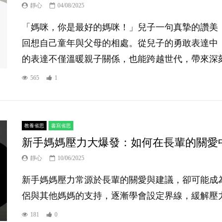
靜心
04/08/2025
「媽咪，你是最好的媽咪！」兒子一句真摯的讚美
回想自己童年與父母的相處。從兒子的勇敢表達中
的表達不僅溫暖親子關係，也能跨越世代，帶來深刻的
565
1
教養省思
書寫省思
新手媽媽壓力大爆發：如何在長輩的關愛
靜心
10/06/2025
新手媽媽壓力常源於長輩的關愛與建議，卻可能成
侶與其他媽媽的支持，逐漸學會設定界線，緩解壓力。
181
0