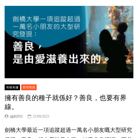
有根有據
研究咁講
擁有善良的種子就係好？善良，也要有界
線。
編輯阿E
25/09/2025
劍橋大學最近一項追蹤超過一萬名小朋友嘅大型研究