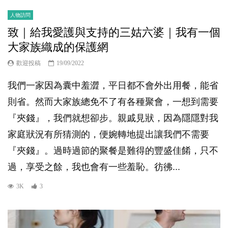
人物訪問
致｜給我愛護與支持的三姑六婆｜我有一個
大家族織成的保護網
歡迎投稿
19/09/2022
我們一家因為囊中羞澀，平日都不會外出用餐，能省
則省。然而大家族總免不了有各種聚會，一想到需要
『夾錢』，我們就想卻步。親戚見狀，因為隱隱對我
家庭狀況有所猜測的，便婉轉地提出讓我們不需要
『夾錢』。過時過節的聚餐是難得的豐盛佳餚，只不
過，享受之餘，我也會有一些羞恥。彷彿...
3K
3