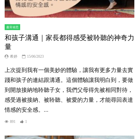
書寫省思
和孩子溝通｜家長都得感受被聆聽的神奇力
量
希婷
15/06/2023
上次提到我有一個美妙的體驗，讓我有更多力量去實
踐和孩子的連結跟溝通。這個體驗讓我明白到，要做
到開放接納地聆聽子女，我們父母得先被相同對待，
感受過被接納、被聆聽、被愛的力量，才能尋回表達
情感的安全感。...
891
1