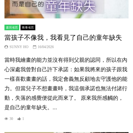
書寫省思
教養省思
當孩子不像我，我看見了自己的童年缺失
SUNNY HO
16/04/2026
當時我繪畫的能力並沒有得到父親的認同，所以在內
心深處我曾對自己許下承諾：如果我將來的孩子跟我
一樣喜歡畫畫的話，我定會義無反顧地去守護他的能
力。但當兒子不想畫畫時，我這個承諾也無法付諸行
動，失落的感覺便從此而來了。 原來我所感觸的，
是自己的童年缺失。...
30
1