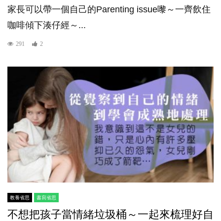
家長可以帶一個自己的Parenting issue嚟～一齊飲住
咖啡傾下湊仔經～...
291
2
教養省思
書寫省思
不想把孩子當情緒垃圾桶～一起來梳理好自