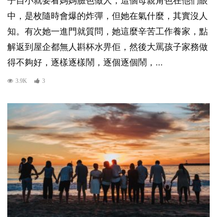
子自小就要看媽媽臉色做人，這個母親角色在他們眼
中，是枚隨時會爆的炸彈，但她在氣什麼，其實沒人
知。有次她一進門就質問，她這麼辛苦工作養家，點
解返到屋企都無人斟杯水畀佢，然後大罵孩子家務做
得不夠好，逐樣逐樣鬧，逐個逐個鬧，...
3.9K
3