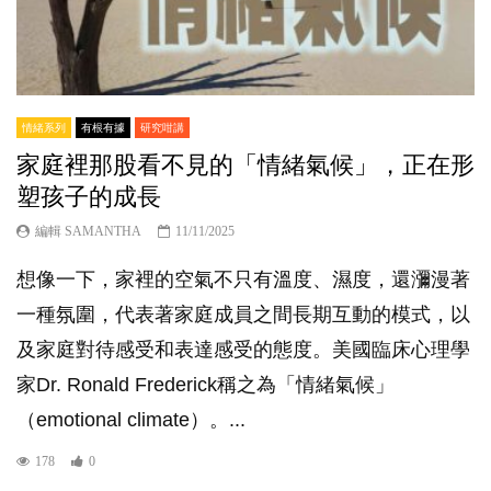
情緒系列
有根有據
研究咁講
家庭裡那股看不見的「情緒氣候」，正在形
塑孩子的成長
編輯 SAMANTHA
11/11/2025
想像一下，家裡的空氣不只有溫度、濕度，還瀰漫著
一種氛圍，代表著家庭成員之間長期互動的模式，以
及家庭對待感受和表達感受的態度。美國臨床心理學
家Dr. Ronald Frederick稱之為「情緒氣候」
（emotional climate）。...
178
0