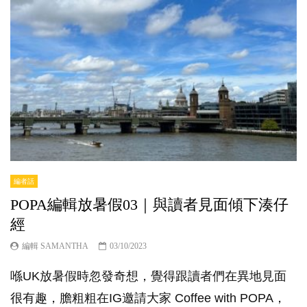
編者話
POPA編輯放暑假03｜與讀者見面傾下湊仔
經
編輯 SAMANTHA
03/10/2023
喺UK放暑假時忽發奇想，覺得跟讀者們在異地見面
很有趣，膽粗粗在IG邀請大家 Coffee with POPA，