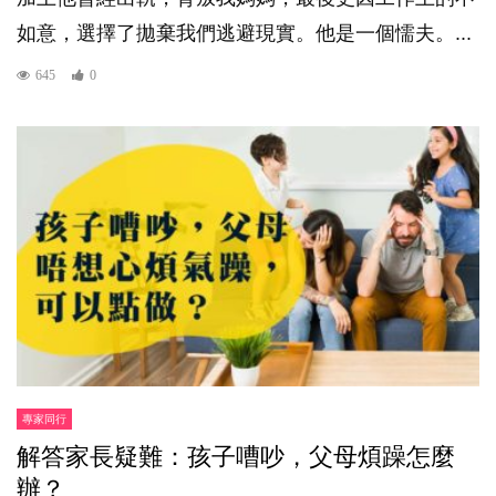
如意，選擇了拋棄我們逃避現實。他是一個懦夫。...
645
0
專家同行
解答家長疑難：孩子嘈吵，父母煩躁怎麼
辦？