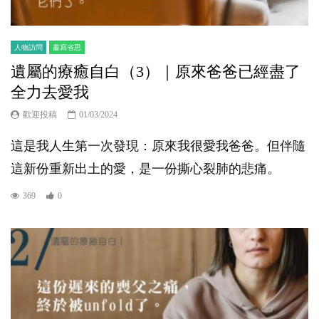
人物訪問
書寫省思
遺屬的療癒自白（3）｜原來爸爸已經盡了
全力去愛我
歡迎投稿
01/03/2024
這是我人生第一次發現：原來我很愛我爸爸。但伴隨
這新份重新出土的愛，是一份撕心裂肺的悲痛。
369
0