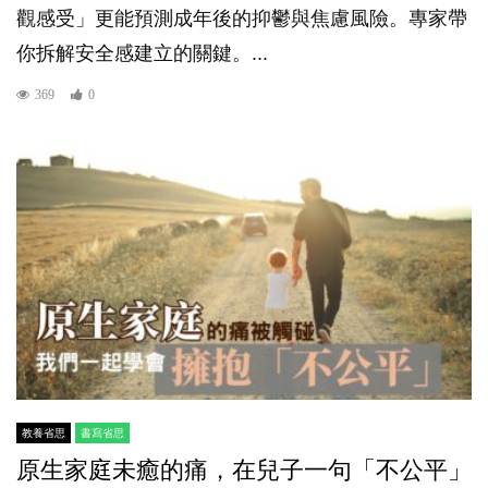
觀感受」更能預測成年後的抑鬱與焦慮風險。專家帶
你拆解安全感建立的關鍵。...
369
0
教養省思
書寫省思
原生家庭未癒的痛，在兒子一句「不公平」