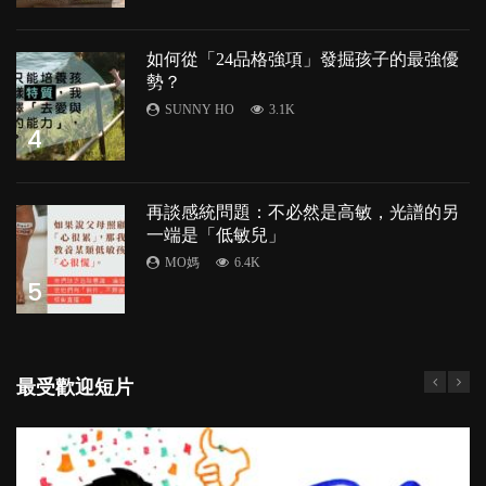
如何從「24品格強項」發掘孩子的最強優
勢？
SUNNY HO
3.1K
4
再談感統問題：不必然是高敏，光譜的另
一端是「低敏兒」
MO媽
6.4K
5
最受歡迎短片