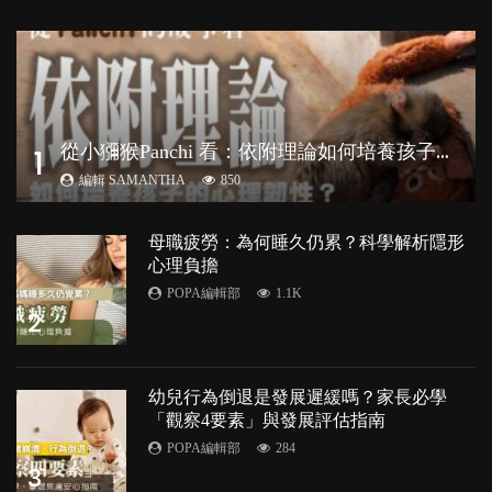
從
小獼猴Panchi 看：依附理論如何培養孩子心理韌性？
1
編輯 SAMANTHA
850
母職疲勞：為何睡久仍累？科學解析隱形
心理負擔
POPA編輯部
1.1K
2
幼兒行為倒退是發展遲緩嗎？家長必學
「觀察4要素」與發展評估指南
POPA編輯部
284
3