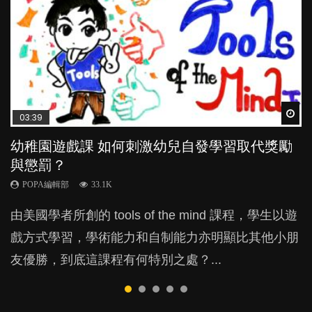
Wat
Wat
Wat
Wat
Wat
03:39
04:59
03:02
04:06
04:18
幼稚園遊戲課 如何刺激幼兒自發學習取代獎勵
幼兒playgroup真係玩耍中學習？研究指BB 15個
老公患產後憂鬱症對BB的影響
全職好？在職好？｜全職媽媽與在職媽媽的壓
凡事以BB為中心，就係好爸媽？｜別忽視父母
與懲罰？
月大前上堂不見效果
力與價值
的身心虛耗
POPA編輯部
15.9K
POPA編輯部
POPA編輯部
POPA編輯部
POPA編輯部
33.1K
47.1K
25.8K
31.5K
BB出生後，不止媽媽，爸爸也有機會患上產後抑
由美國學者所創的 tools of the mind 課程，學生以遊
現今小朋友的起跑線，愈推愈前。雖然政府並無官方
許多媽媽心底可能都有一刻掙扎過：究竟全職好，還
父母日夜無間、身心俱疲地照顧BB，如何做到正向
鬱，影響日常生活，嚴重的甚至會有自殺，或傷害小
戲方式學習，學術能力和自制能力亦明顯比其他小朋
的統計數字，但粗略估算，香港至少有六、七百家早
是在職好。雖說每個家庭都有自己的獨特狀況和考慮
教養？部份父母更會為了小朋友放棄自己的嗜好、減
朋友的念頭。但為何爸爸患上產後抑鬱往往難以察
友優勝，到底這課程有何特別之處？...
期教育中心，但孩子是否愈早上Playgroup愈好？...
因素，但原來全職和在職媽媽所養育的子女其實都各
少出席朋友聚會等等，你以為會換來美好的親子關
覺？...
有擅長。...
係，有助小朋友成長，但原來父母身心虛耗對孩子的
成長可能有意想不到的影響！...