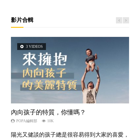
影片合輯
3 VIDEOS
5 VIDEOS
2 VIDEOS
6 VIDEOS
6 VIDEOS
內向孩子的特質，你懂嗎？
夫妻必看！經營婚姻，沒捷徑
想孩子學好外語，點做好？
孩子能力天注定？
愛孩子也別忘了愛自己，父母如何關顧自
己的身心靈？
POPA編輯部
POPA編輯部
POPA編輯部
POPA編輯部
10K
22.9K
9.9K
7.9K
POPA編輯部
14.8K
陽光又健談的孩子總是很容易得到大家的喜愛，
你是不是也曾經以為只要跟相愛的人結婚，就自
有人話學多種語言越早開始越好，有人卻說一時
很多父母都希望孩子係個「叻仔叻女」，學業別