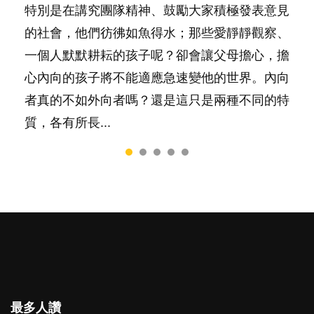
照顧孩子衣食住行、陪同兒女應對功課測驗，還
特別是在講究團隊精神、鼓勵大家積極發表意見
然能走到白頭，但生了孩子卻發現事情不如你所
間太多語言，會令孩子感到混淆，到底誰是誰
太差，日常自理井井有條。這樣的孩子是萬中無
要陪玩製造親子時間，尚要處理家中雜項要
的社會，他們彷彿如魚得水；那些愛靜靜觀察、
料？ 經營婚姻，不如我們想像的簡單，卻也不
非？聽聽專家怎樣說，解開語言學習的迷思～...
一，還是魚與熊掌，不能兼得？...
務……當父母的，有千百個任務要做。可惜，有
一個人默默耕耘的孩子呢？卻會讓父母擔心，擔
是大家說得那麼難。一起來認識婚姻的真相！...
一樣重要至極的，總被遺漏——關注自己的情緒
心內向的孩子將不能適應急速變他的世界。內向
和心理健康。...
者真的不如外向者嗎？還是這只是兩種不同的特
質，各有所長...
最多人讚