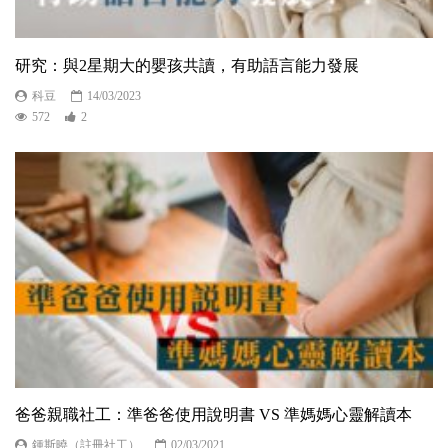
研究：與2星期大的嬰孩共讀，有助語言能力發展
科豆
14/03/2023
572
2
爸爸親職社工：準爸爸使用說明書 VS 準媽媽心靈解讀本
鍾斯曉（註冊社工）
02/03/2021