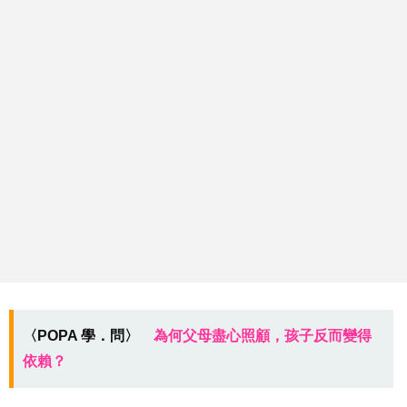
〈POPA 學．問〉
為何父母盡心照顧，孩子反而變得
依賴？