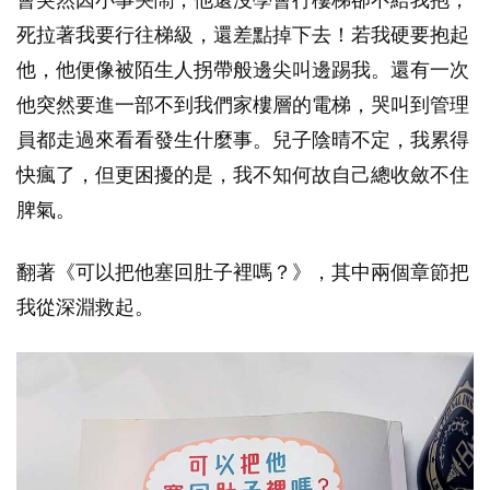
死拉著我要行往梯級，還差點掉下去！若我硬要抱起
他，他便像被陌生人拐帶般邊尖叫邊踢我。還有一次
他突然要進一部不到我們家樓層的電梯，哭叫到管理
員都走過來看看發生什麼事。兒子陰晴不定，我累得
快瘋了，但更困擾的是，我不知何故自己總收斂不住
脾氣。
翻著《可以把他塞回肚子裡嗎？》，其中兩個章節把
我從深淵救起。