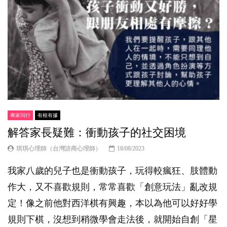
專家同行
有根有據
解答家長疑難：衝動孩子的社交困境
琪琪心理師（台灣諮商心理師）
18/08/2023
我家八歲的兒子也是衝動孩子，玩得較瘋狂、肢體動
作大，又不喜歡規則，常常喜歡「創意玩法」亂改規
定！像之前他對西洋棋有興趣，本以為他可以好好學
規則下棋，沒想到稍微學會走法後，就開始自創「星