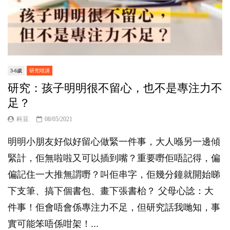
3-6歲
研究咁講
研究：孩子明明很不留心，也不是專注力不
足？
科豆
08/05/2021
明明小朋友好似好留心做緊一件事，大人喺另一邊傾
緊計，佢無啦啦又可以插到嘴？重要嘢佢唔記得，偏
偏記住一大推無謂嘢？叫佢串字，佢幾分鐘就開始睇
下支筆、搞下個書包、畫下張書枱？ 父母心諗：大
件事！佢會唔會係專注力不足，但研究話我哋知，事
實可能笨唔係咁架！...