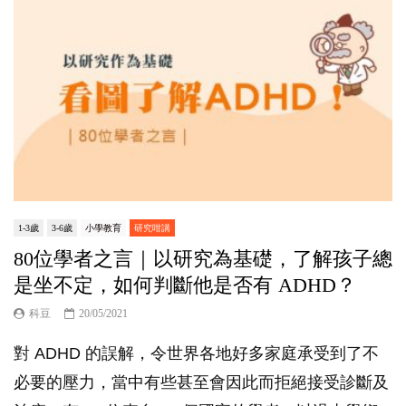
1-3歲
3-6歲
小學教育
研究咁講
80位學者之言｜以研究為基礎，了解孩子總
是坐不定，如何判斷他是否有 ADHD？
科豆
20/05/2021
對 ADHD 的誤解，令世界各地好多家庭承受到了不
必要的壓力，當中有些甚至會因此而拒絕接受診斷及