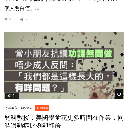
個人明白佢。...
5.5K
6
Wat
01:01
小學教育
幼兒教育
研究咁講
兒科教授：美國學童花更多時間在作業，同
時過動症比例卻翻倍