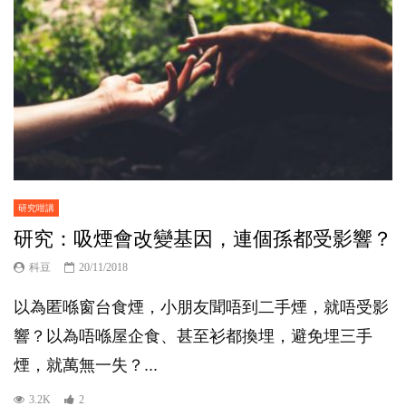
研究咁講
研究：吸煙會改變基因，連個孫都受影響？
科豆
20/11/2018
以為匿喺窗台食煙，小朋友聞唔到二手煙，就唔受影
響？以為唔喺屋企食、甚至衫都換埋，避免埋三手
煙，就萬無一失？...
3.2K
2