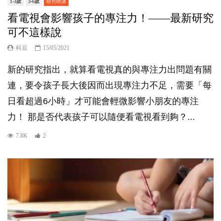
1-3歲
3-6歲
研究咁講
看電視會影響孩子的專注力！——最新研究
可不這樣說
科豆
15/05/2021
新的研究指出，就算看電視真的與專注力出問題有關
連，要令孩子長大後因而出現專注力不足，需要「每
日看超過6小時」才可能會輕微影響小朋友的專注
力！ 那是否代表孩子可以隨便看電視看到夠？...
7.8K
2