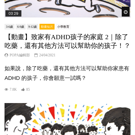
Wat
03:29
3-6歲
6-9歲
9-12歲
動畫短片
小學教育
【動畫】致家有ADHD孩子的家庭 2｜除了
吃藥，還有其他方法可以幫助你的孩子！？
POPA編輯部
24/04/2021
如果說，除了吃藥，還有其他方法可以幫助你家患有
ADHD 的孩子，你會願意一試嗎？
7.8K
85