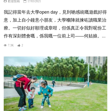
歡迎投稿
17/03/2021
我記得當年去大學open day，見到啲感統嘅遊戲好得
意，加上自小鐘意小朋友，大學嗰陣就揀咗讀職業治
療。一切好似好順理成章咁，但係真正令我對呢份工
作有深刻體會嘅，係我嘅一位前上司——何姑娘。...
7.3K
2