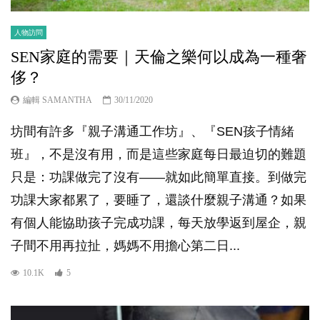
人物訪問
SEN家庭的需要｜天倫之樂何以成為一種奢
侈？
編輯 SAMANTHA
30/11/2020
坊間有許多『親子溝通工作坊』、『SEN孩子情緒
班』，不是沒有用，而是這些家庭每日最迫切的難題
只是：功課做完了沒有——就如此簡單直接。到做完
功課大家都累了，要睡了，還談什麼親子溝通？如果
有個人能協助孩子完成功課，每天放學返到屋企，親
子間不用再拉扯，媽媽不用擔心第二日...
10.1K
5