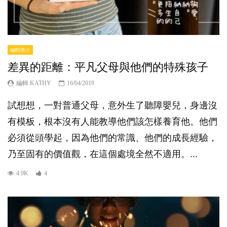
編輯推介
差異的距離：平凡父母與他們的特殊孩子
編輯 KATHY
16/04/2019
試想想，一對普通父母，意外生了聽障嬰兒，身邊沒
有模板，根本沒有人能教導他們該怎樣養育他。他們
必須從頭學起，因為他們的常識、他們的成長經驗，
乃至固有的價值觀，在這個處境全然不適用。...
4.9K
4