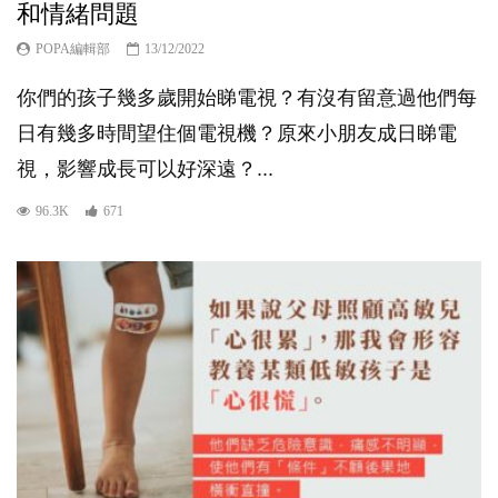
和情緒問題
POPA編輯部
13/12/2022
你們的孩子幾多歲開始睇電視？有沒有留意過他們每
日有幾多時間望住個電視機？原來小朋友成日睇電
視，影響成長可以好深遠？...
96.3K
671