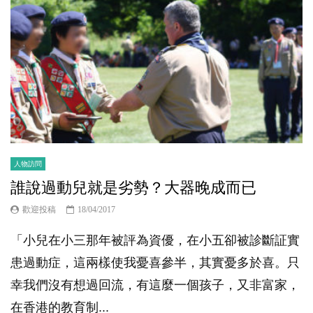
人物訪問
誰說過動兒就是劣勢？大器晚成而已
歡迎投稿
18/04/2017
「小兒在小三那年被評為資優，在小五卻被診斷証實
患過動症，這兩樣使我憂喜參半，其實憂多於喜。只
幸我們沒有想過回流，有這麼一個孩子，又非富家，
在香港的教育制...