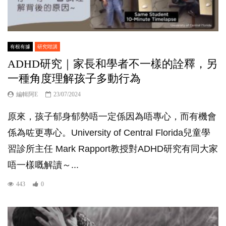
有根有據
研究咁講
ADHD研究｜家長和學者不一樣的詮釋，另
一種角度理解孩子多動行為
編輯阿E
23/07/2024
原來，孩子郁身郁勢唔一定係因為唔專心，而有機會
係為咗更專心。University of Central Florida兒童學
習診所主任 Mark Rapport教授對ADHD研究有同大家
唔一樣嘅解讀～...
443
0