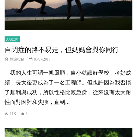
人物訪問
自閉症的路不易走，但媽媽會與你同行
歡迎投稿
05/07/2017
「我的人生可謂一帆風順，自小就讀好學校，考好成
績，長大後更成為了一名工程師。但也許因為我習慣
了順利與成功，所以性格比較急躁，從來沒有太大耐
性面對困難和失敗，直到...
11K
3