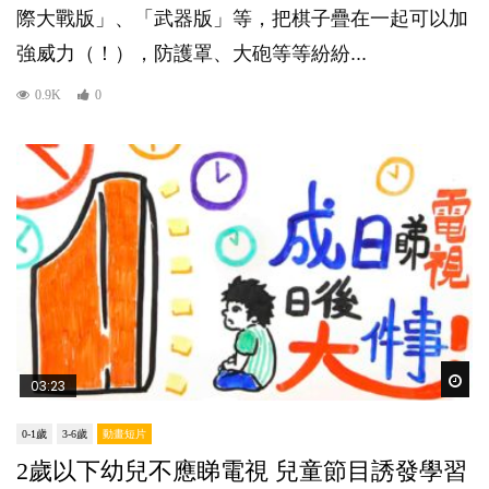
際大戰版」、「武器版」等，把棋子疊在一起可以加
強威力（！），防護罩、大砲等等紛紛...
0.9K
0
Wat
03:23
0-1歲
3-6歲
動畫短片
2歲以下幼兒不應睇電視 兒童節目誘發學習