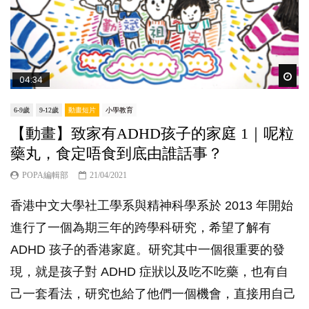
Wat
04:34
6-9歲
9-12歲
動畫短片
小學教育
【動畫】致家有ADHD孩子的家庭 1｜呢粒
藥丸，食定唔食到底由誰話事？
POPA編輯部
21/04/2021
香港中文大學社工學系與精神科學系於 2013 年開始
進行了一個為期三年的跨學科研究，希望了解有
ADHD 孩子的香港家庭。研究其中一個很重要的發
現，就是孩子對 ADHD 症狀以及吃不吃藥，也有自
己一套看法，研究也給了他們一個機會，直接用自己