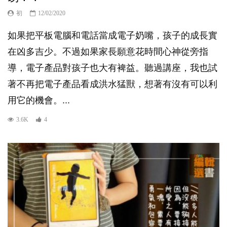
初
12/02/2020
如果把平板電腦和電話當成電子奶嘴，孩子的成長實
在凶多吉少。不過如果家長願意花時間心神從旁指
導，電子產品對孩子也大有裨益。聽過講座，我也試
著不再把電子產品看成洪水猛獸，想著有沒有可以利
用它的機會。...
3.6K
4