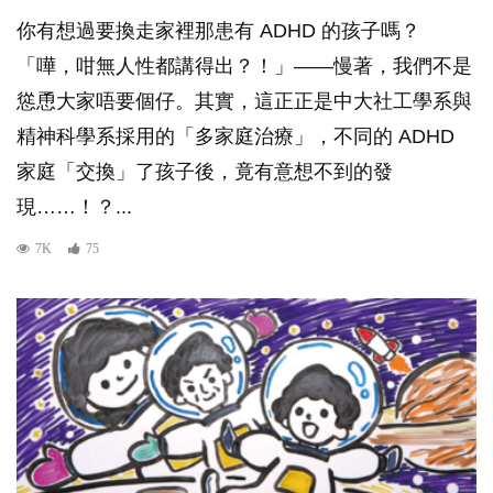
你有想過要換走家裡那患有 ADHD 的孩子嗎？
「嘩，咁無人性都講得出？！」——慢著，我們不是
慫恿大家唔要個仔。其實，這正正是中大社工學系與
精神科學系採用的「多家庭治療​」，不同的 ADHD
家庭「交換」了孩子後，竟有意想不到的發
現……！？...
7K
75