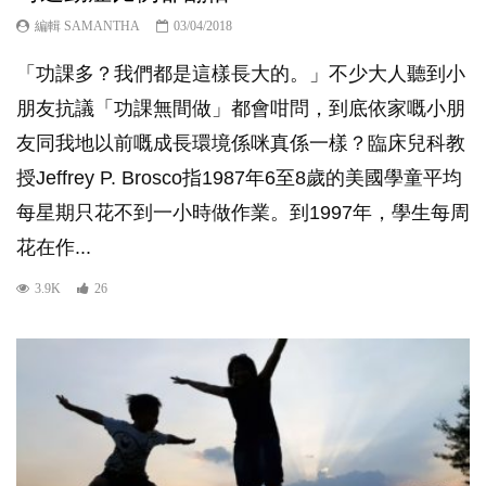
編輯 SAMANTHA
03/04/2018
「功課多？我們都是這樣長大的。」不少大人聽到小
朋友抗議「功課無間做」都會咁問，到底依家嘅小朋
友同我地以前嘅成長環境係咪真係一樣？臨床兒科教
授Jeffrey P. Brosco指1987年6至8歲的美國學童平均
每星期只花不到一小時做作業。到1997年，學生每周
花在作...
3.9K
26