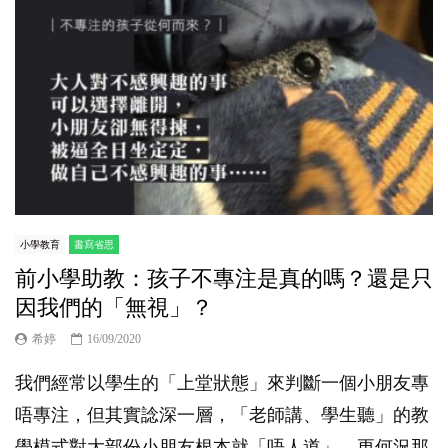
小學教育
書寫省思
前小學助教：孩子不專注是真的嗎？還是只
因我們的「無視」？
希婷
16/09/2020
我們經常以學生的「上堂狀態」來判斷一個小朋友專
唔專注，但其實諗深一層，「老師講、學生聽」的教
學模式對大部份小朋友根本就「唔人道」，更何況那