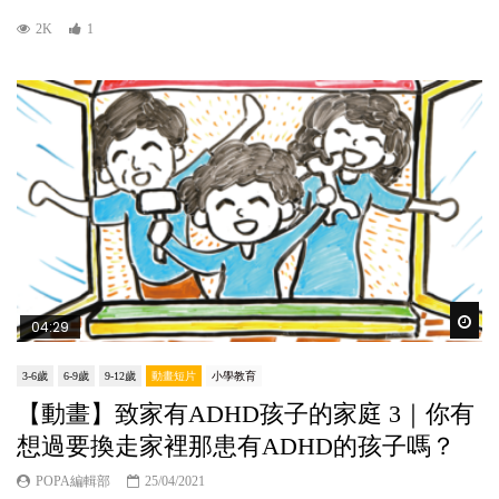
2K
1
Wat
04:29
3-6歲
6-9歲
9-12歲
動畫短片
小學教育
【動畫】致家有ADHD孩子的家庭 3｜你有
想過要換走家裡那患有ADHD的孩子嗎？
POPA編輯部
25/04/2021