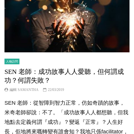
人物訪問
SEN 老師：成功故事人人愛聽，但何謂成
功？何謂失敗？
編輯 SAMANTHA
22/03/2019
SEN 老師：從智障到智力正常，仿如奇蹟的故事，
米奇老師卻說：不了。「成功故事人人都想聽，但我
地點去定義何謂『成功』？變返『正常』？人生好
長，佢地將來嘅轉變有誰會知？我地只係facilitator，