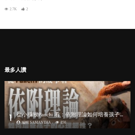
2.7K
2
最多人讚
從
小獼猴Panchi 看：依附理論如何培養孩子心理韌性？
1
編輯 SAMANTHA
850