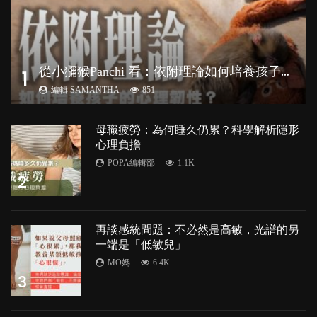
從
小獼猴Panchi 看：依附理論如何培養孩子心理韌性？
1
編輯 SAMANTHA
851
母職疲勞：為何睡久仍累？科學解析隱形
心理負擔
POPA編輯部
1.1K
2
再談感統問題：不必然是高敏，光譜的另
一端是「低敏兒」
MO媽
6.4K
3