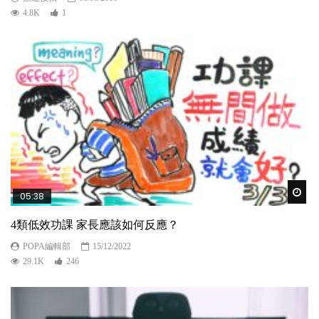
4.8K
1
Wat
05:38
4類低效功課 家長應該如何反應？
POPA編輯部
15/12/2022
29.1K
246