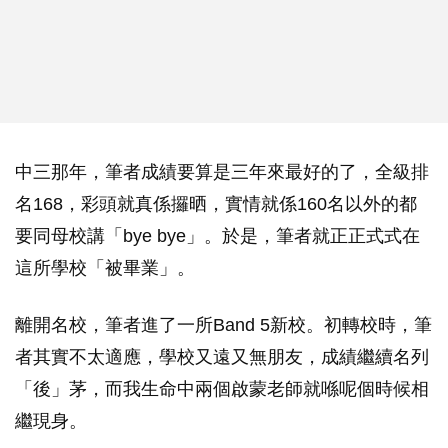
中三那年，筆者成績要算是三年來最好的了，全級排
名168，彩頭就真係攞晒，實情就係160名以外的都
要同母校講「bye bye」。於是，筆者就正正式式在
這所學校「被畢業」。
離開名校，筆者進了一所Band 5新校。初轉校時，筆
者其實不太適應，學校又遠又無朋友，成績繼續名列
「後」茅，而我生命中兩個啟蒙老師就喺呢個時候相
繼現身。