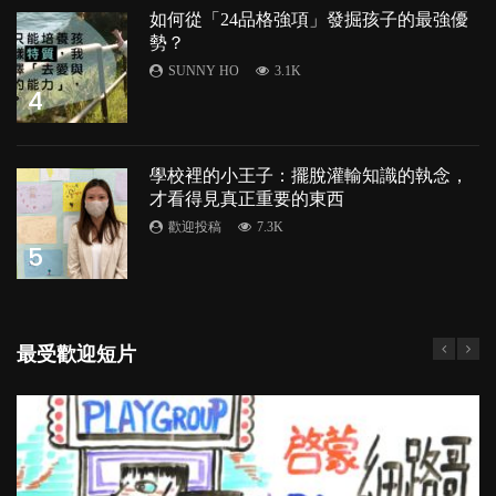
如何從「24品格強項」發掘孩子的最強優
勢？
SUNNY HO
3.1K
4
學校裡的小王子：擺脫灌輸知識的執念，
才看得見真正重要的東西
歡迎投稿
7.3K
5
最受歡迎短片