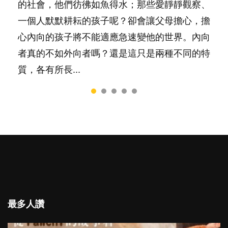
要陪玩製造親子時間，尚要處理家中雜項要
的社會，他們彷彿如魚得水；那些愛靜靜觀察、
非？聽聽專家怎樣說，解開語言學習的迷思～...
料？ 經營婚姻，不如我們想像的簡單，卻也不
一，還是魚與熊掌，不能兼得？...
務……當父母的，有千百個任務要做。可惜，有
一個人默默耕耘的孩子呢？卻會讓父母擔心，擔
是大家說得那麼難。一起來認識婚姻的真相！...
一樣重要至極的，總被遺漏——關注自己的情緒
心內向的孩子將不能適應急速變他的世界。內向
和心理健康。...
者真的不如外向者嗎？還是這只是兩種不同的特
質，各有所長...
最多人讚