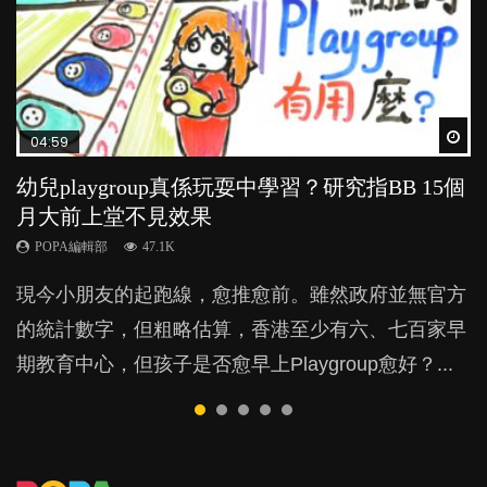
Wat
Wat
Wat
Wat
Wat
04:59
03:39
03:02
04:06
04:18
幼兒playgroup真係玩耍中學習？研究指BB 15個
幼稚園遊戲課 如何刺激幼兒自發學習取代獎勵
老公患產後憂鬱症對BB的影響
全職好？在職好？｜全職媽媽與在職媽媽的壓
凡事以BB為中心，就係好爸媽？｜別忽視父母
月大前上堂不見效果
與懲罰？
力與價值
的身心虛耗
POPA編輯部
15.9K
POPA編輯部
POPA編輯部
POPA編輯部
POPA編輯部
47.1K
33.1K
25.8K
31.5K
BB出生後，不止媽媽，爸爸也有機會患上產後抑
現今小朋友的起跑線，愈推愈前。雖然政府並無官方
由美國學者所創的 tools of the mind 課程，學生以遊
許多媽媽心底可能都有一刻掙扎過：究竟全職好，還
父母日夜無間、身心俱疲地照顧BB，如何做到正向
鬱，影響日常生活，嚴重的甚至會有自殺，或傷害小
的統計數字，但粗略估算，香港至少有六、七百家早
戲方式學習，學術能力和自制能力亦明顯比其他小朋
是在職好。雖說每個家庭都有自己的獨特狀況和考慮
教養？部份父母更會為了小朋友放棄自己的嗜好、減
朋友的念頭。但為何爸爸患上產後抑鬱往往難以察
期教育中心，但孩子是否愈早上Playgroup愈好？...
友優勝，到底這課程有何特別之處？...
因素，但原來全職和在職媽媽所養育的子女其實都各
少出席朋友聚會等等，你以為會換來美好的親子關
覺？...
有擅長。...
係，有助小朋友成長，但原來父母身心虛耗對孩子的
成長可能有意想不到的影響！...