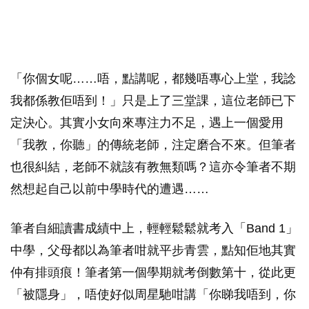
「你個女呢……唔，點講呢，都幾唔專心上堂，我諗
我都係教佢唔到！」只是上了三堂課，這位老師已下
定決心。其實小女向來專注力不足，遇上一個愛用
「我教，你聽」的傳統老師，注定磨合不來。但筆者
也很糾結，老師不就該有教無類嗎？這亦令筆者不期
然想起自己以前中學時代的遭遇……
筆者自細讀書成績中上，輕輕鬆鬆就考入「Band 1」
中學，父母都以為筆者咁就平步青雲，點知佢地其實
仲有排頭痕！筆者第一個學期就考倒數第十，從此更
「被隱身」，唔使好似周星馳咁講「你睇我唔到，你