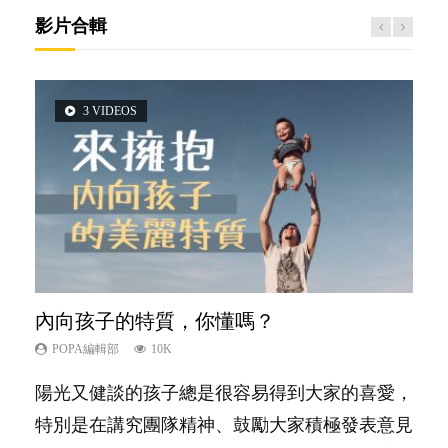
影片合輯
3 VIDEOS
2 VIDEOS
5 VIDEOS
6 VIDEOS
6 VIDEOS
內向孩子的特質，你懂嗎？
想孩子學好外語，點做好？
夫妻必看！經營婚姻，沒捷徑
孩子能力天注定？
愛孩子也別忘了愛自己，父母如何關顧自
己的身心靈？
POPA編輯部
POPA編輯部
POPA編輯部
POPA編輯部
10K
9.9K
22.9K
7.9K
POPA編輯部
14.8K
陽光又健談的孩子總是很容易得到大家的喜愛，
有人話學多種語言越早開始越好，有人卻說一時
你是不是也曾經以為只要跟相愛的人結婚，就自
很多父母都希望孩子係個「叻仔叻女」，學業別
照顧孩子衣食住行、陪同兒女應對功課測驗，還
特別是在講究團隊精神、鼓勵大家積極發表意見
間太多語言，會令孩子感到混淆，到底誰是誰
然能走到白頭，但生了孩子卻發現事情不如你所
太差，日常自理井井有條。這樣的孩子是萬中無