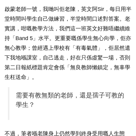
啟蒙老師一號，我哋叫佢老陳，英文阿Sir，每日用半
堂時間叫學生自己做練習，半堂時間口述對答案。老
實講，咁嘅教學方法，我們這一班英文好難唔繼續維
持「Band 5」水平。更重要嘅係學生無心向學，佢亦
無心教學；曾經遇上學校有「有毒氣體」，佢居然遺
下我地喺課室，自己逃走，好在只係虛驚一場，否則
第二日報紙標題肯定會係「無良教師懶鎮定，無辜學
生枉送命」。
需要有教無類的老師，還是孺子可教的
學生？
不過，筆者喺老陳身上仍然學到終身受用嘅人生態