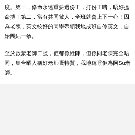
度。第一，條命永遠重要過份工，打份工啫，唔好搵
命搏！第二，當有共同敵人，全班就會上下一心！因
為老陳，英文較好的同學帶領我地成班自修英文，自
始團結一致。
至於啟蒙老師二號，佢都係姓陳，但係同老陳完全唔
同，集合晒人稱好老師嘅特質，我地稱呼佢為阿Su老
師。