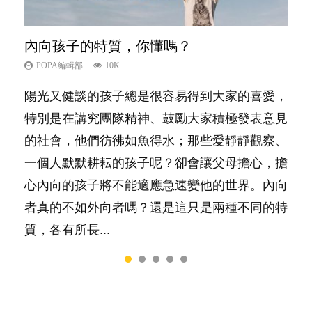
內向孩子的特質，你懂嗎？
夫妻必看！經營婚姻，沒捷徑
愛孩子也別忘了愛自己，父母如何關顧自
新手父母不用怕
想孩子學好外語，點做好？
己的身心靈？
POPA編輯部
POPA編輯部
POPA編輯部
POPA編輯部
10K
22.9K
16.3K
9.9K
POPA編輯部
14.8K
陽光又健談的孩子總是很容易得到大家的喜愛，
你是不是也曾經以為只要跟相愛的人結婚，就自
相信許多人初為人父母，由懷孕開始到孩子呱呱
有人話學多種語言越早開始越好，有人卻說一時
照顧孩子衣食住行、陪同兒女應對功課測驗，還
特別是在講究團隊精神、鼓勵大家積極發表意見
然能走到白頭，但生了孩子卻發現事情不如你所
落地，心中都有數之不盡的問題～這裡一次過集
間太多語言，會令孩子感到混淆，到底誰是誰
要陪玩製造親子時間，尚要處理家中雜項要
的社會，他們彷彿如魚得水；那些愛靜靜觀察、
料？ 經營婚姻，不如我們想像的簡單，卻也不
合我們以往製作過的相關短片。 這段路讓我們
非？聽聽專家怎樣說，解開語言學習的迷思～...
務……當父母的，有千百個任務要做。可惜，有
一個人默默耕耘的孩子呢？卻會讓父母擔心，擔
是大家說得那麼難。一起來認識婚姻的真相！...
跟你同行～...
一樣重要至極的，總被遺漏——關注自己的情緒
心內向的孩子將不能適應急速變他的世界。內向
和心理健康。...
者真的不如外向者嗎？還是這只是兩種不同的特
質，各有所長...