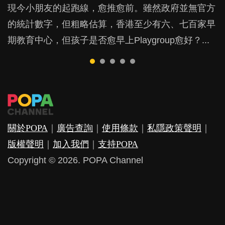
現今小朋友的起跑線，愈推愈前。雖然政府並無官方
由美國學者所創的 tools of the mind 課程，學生以遊
許多媽媽心底可能都有一刻掙扎過：究竟全職好，還
鬱，影響日常生活，嚴重的甚至會有自殺，或傷害小
成吮手指的習慣，大個就很難戒，但原來一刀切阻止
的統計數字，但粗略估算，香港至少有六、七百家早
戲方式學習，學術能力和自制能力亦明顯比其他小朋
是在職好。雖說每個家庭都有自己的獨特狀況和考慮
朋友的念頭。但為何爸爸患上產後抑鬱往往難以察
他們放東西入口，隨時會影響孩子的身心發展？...
期教育中心，但孩子是否愈早上Playgroup愈好？...
友優勝，到底這課程有何特別之處？...
因素，但原來全職和在職媽媽所養育的子女其實都各
覺？...
有擅長。...
關於POPA
｜
廣告查詢
｜
使用條款
｜
私隱政策聲明
｜
版權聲明
｜
加入我們
｜
支持POPA
Copyright © 2026. POPA Channel