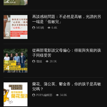
2
再談感統問題：不必然是高敏，光譜的另
一端是「低敏兒」
MO媽
6.4K
3
從兩部電影談父母偏心：得寵與失寵的孩
子同樣受苦
瓊姐
20.1K
4
蘭花、蒲公英、鬱金香，你的孩子是高敏
兒嗎？
POPA編輯部
34.8K
5