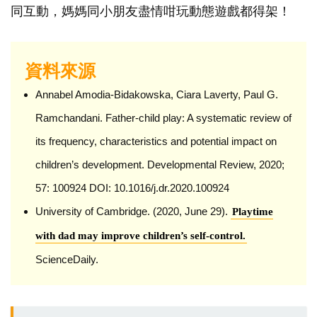
同互動，媽媽同小朋友盡情咁玩動態遊戲都得架！
資料來源
Annabel Amodia-Bidakowska, Ciara Laverty, Paul G.
Ramchandani. Father-child play: A systematic review of
its frequency, characteristics and potential impact on
children’s development. Developmental Review, 2020;
57: 100924 DOI: 10.1016/j.dr.2020.100924
University of Cambridge. (2020, June 29).
Playtime
with dad may improve children’s self-control.
ScienceDaily.