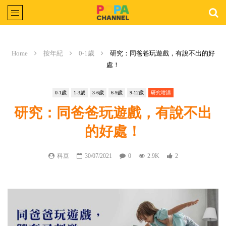
Home
按年紀
0-1歲
研究：同爸爸玩遊戲，有說不出的好
處！
0-1歲
1-3歲
3-6歲
6-9歲
9-12歲
研究咁講
研究：同爸爸玩遊戲，有說不出
的好處！
科豆
30/07/2021
0
2.9K
2