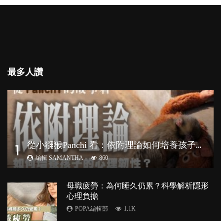
最多人讚
從
小獼猴Panchi 看：依附理論如何培養孩子心理韌性？
1
編輯 SAMANTHA
860
母職疲勞：為何睡久仍累？科學解析隱形
心理負擔
POPA編輯部
1.1K