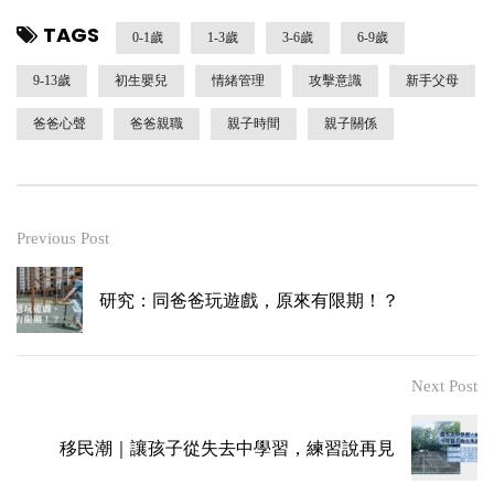
TAGS
0-1歲
1-3歲
3-6歲
6-9歲
9-13歲
初生嬰兒
情緒管理
攻擊意識
新手父母
爸爸心聲
爸爸親職
親子時間
親子關係
Previous Post
研究：同爸爸玩遊戲，原來有限期！？
Next Post
移民潮｜讓孩子從失去中學習，練習說再見