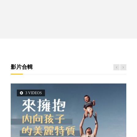
影片合輯
3 VIDEOS
5 VIDEOS
6 VIDEOS
14 VIDEOS
2 VIDEOS