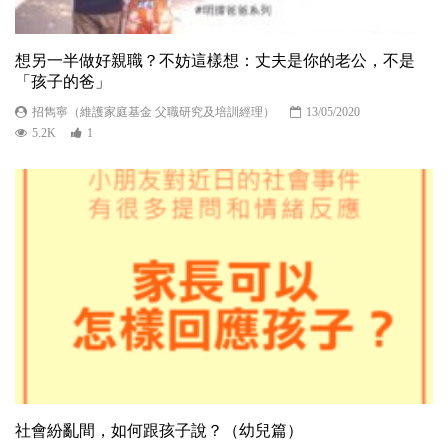
想另一半做好親職？不妨這樣想：丈夫是你的老公，不是
「孩子的爸」
招雋寧（維護家庭基金 父職研究及培訓經理）
13/05/2020
5.2K
1
社會紛亂間，如何跟孩子說？（幼兒篇）