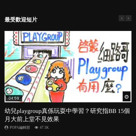
最受歡迎短片
Wat
Wat
Wat
Wat
Wat
04:59
03:39
03:02
04:06
03:41
幼兒playgroup真係玩耍中學習？研究指BB 15個
幼稚園遊戲課 如何刺激幼兒自發學習取代獎勵
老公患產後憂鬱症對BB的影響
全職好？在職好？｜全職媽媽與在職媽媽的壓
BB口腔期乜都放入口，父母該制止還是放手？
月大前上堂不見效果
與懲罰？
力與價值
POPA編輯部
POPA編輯部
15.9K
25.5K
POPA編輯部
POPA編輯部
POPA編輯部
47.1K
33.1K
25.8K
BB出生後，不止媽媽，爸爸也有機會患上產後抑
BB最喜歡隨手拿起什麼都放入口中，有人說一旦養