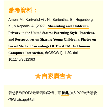
參考資料：
Amon, M., Kartvelishvili, N., Bertenthal, B., Hugenberg,
K., & Kapadia, A. (2022).
Sharenting and Children’s
Privacy in the United States: Parenting Style, Practices,
and Perspectives on Sharing Young Children’s Photos on
Social Media. Proceedings Of The ACM On Human-
, 6(CSCW1), 1-30. doi:
Computer Interaction
10.1145/3512963
自家廣告
若想收到POPA最新活動詳情，可
加入POPA活動發
按此
佈Whatsapp群組