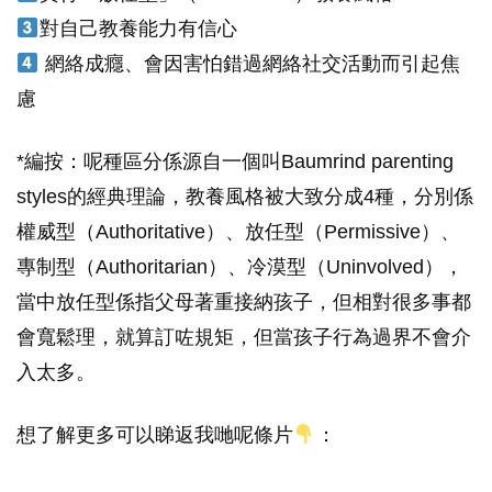
對自己教養能力有信心
網絡成癮、會因害怕錯過網絡社交活動而引起焦
慮
*編按：呢種區分係源自一個叫Baumrind parenting
styles的經典理論，教養風格被大致分成4種，分別係
權威型（Authoritative）、放任型（Permissive）、
專制型（Authoritarian）、冷漠型（Uninvolved），
當中放任型係指父母著重接納孩子，但相對很多事都
會寬鬆理，就算訂咗規矩，但當孩子行為過界不會介
入太多。
想了解更多可以睇返我哋呢條片
：