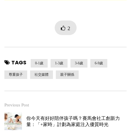
2
TAGS
0-1歲
1-3歲
3-6歲
6-9歲
尊重孩子
社交媒體
親子關係
Previous Post
你今天有好好陪伴孩子嗎？賽馬會社工創新力
量：「+家時」計劃為家庭注入優質時光