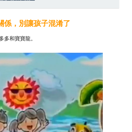
關係，別讓孩子混淆了
多多和寶寶龍。