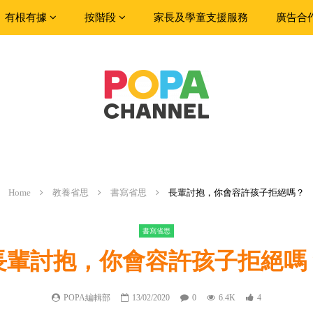
有根有據
按階段
家長及學童支援服務
廣告合
Home
教養省思
書寫省思
長輩討抱，你會容許孩子拒絕嗎？
書寫省思
長輩討抱，你會容許孩子拒絕嗎
POPA編輯部
13/02/2020
0
6.4K
4