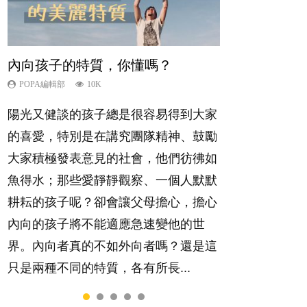
內向孩子的特質，你懂嗎？
夫妻必看！經營婚姻，沒捷徑
新手父母不用怕
想孩子學好外語，點做好？
孩子能力天注定？
POPA編輯部
POPA編輯部
POPA編輯部
POPA編輯部
POPA編輯部
10K
22.9K
16.3K
9.9K
7.9K
陽光又健談的孩子總是很容易得到大家
你是不是也曾經以為只要跟相愛的人結
相信許多人初為人父母，由懷孕開始到
有人話學多種語言越早開始越好，有人
很多父母都希望孩子係個「叻仔叻
的喜愛，特別是在講究團隊精神、鼓勵
婚，就自然能走到白頭，但生了孩子卻
孩子呱呱落地，心中都有數之不盡的問
卻說一時間太多語言，會令孩子感到混
女」，學業別太差，日常自理井井有
大家積極發表意見的社會，他們彷彿如
發現事情不如你所料？ 經營婚姻，不
題～這裡一次過集合我們以往製作過的
淆，到底誰是誰非？聽聽專家怎樣說，
條。這樣的孩子是萬中無一，還是魚與
魚得水；那些愛靜靜觀察、一個人默默
如我們想像的簡單，卻也不是大家說得
相關短片。 這段路讓我們跟你同行～...
解開語言學習的迷思～...
熊掌，不能兼得？...
耕耘的孩子呢？卻會讓父母擔心，擔心
那麼難。一起來認識婚姻的真相！...
內向的孩子將不能適應急速變他的世
界。內向者真的不如外向者嗎？還是這
只是兩種不同的特質，各有所長...