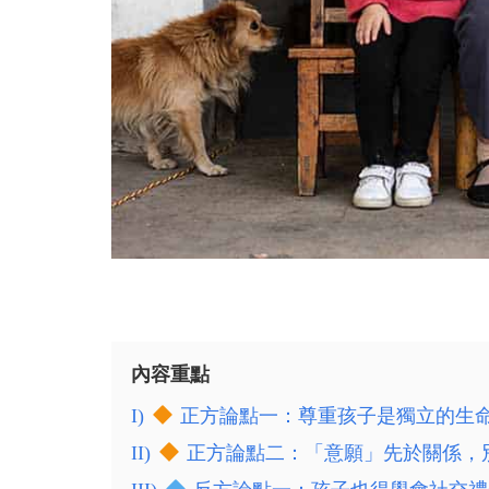
內容重點
I)
正方論點一：尊重孩子是獨立的生
II)
正方論點二：「意願」先於關係，