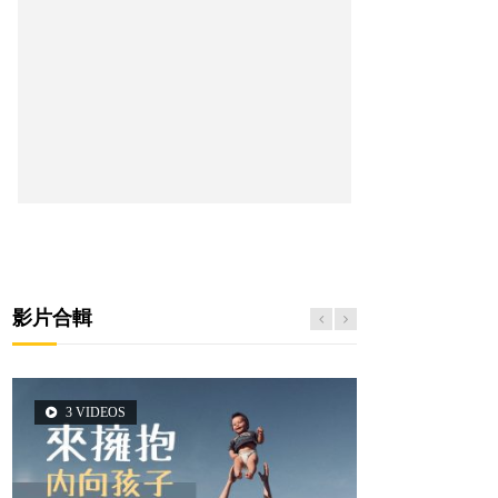
影片合輯
3 VIDEOS
5 VIDEOS
14 VIDEOS
2 VIDEOS
6 VIDEOS