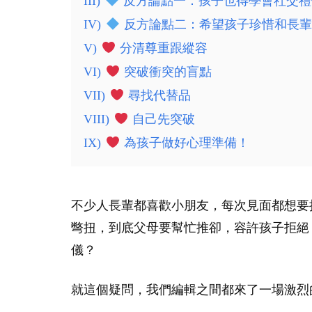
III)
反方論點一：孩子也得學會社交禮
IV)
反方論點二：希望孩子珍惜和長輩
V)
分清尊重跟縱容
VI)
突破衝突的盲點
VII)
尋找代替品
VIII)
自己先突破
IX)
為孩子做好心理準備！
不少人長輩都喜歡小朋友，每次見面都想要
彆扭，到底父母要幫忙推卻，容許孩子拒絕
儀？
就這個疑問，我們編輯之間都來了一場激烈