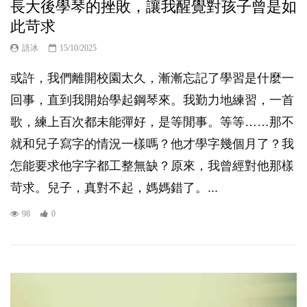
長大後學琴的挫敗，讓我醒覺對孩子曾是如
此苛求
語冰
15/10/2025
或許，我們離開校園太久，漸漸忘記了學習是什麼一
回事，直到我開始學起鋼琴來。我勤力地練習，一首
歌，練上百次都未能彈好，是等閒事。等等……那不
就和兒子寫字的情況一樣嗎？他才學字幾個月了？我
怎能要求他字字都工整無缺？原來，我曾經對他那樣
苛求。兒子，真對不起，媽媽錯了。...
98
0