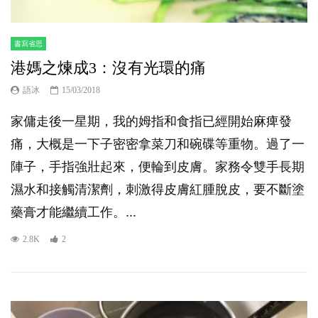
書寫省思
港媽之煉成3：沒有光環的痛
語冰
15/03/2018
家傭走後一星期，我的姆指和食指已經開始麻痺發
痛，大概是一下子密密拿菜刀和碗碟等重物。過了一
陣子，手指強壯起來，便輪到皮膚。家務令雙手長期
濕水和接觸清潔劑，刺激得皮膚紅腫脫皮，要不斷塗
藥膏才能繼續工作。...
2.8K
2