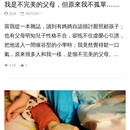
我是不完美的父母，但原來我不孤單……
語冰
30/03/2017
當我從一本雜誌，讀到有媽媽自認很討厭照顧孩子；
也有父母明知兒子性格不合，卻抵不住虛榮心引誘，
把他送入一間催谷型的小學時；我竟然覺得鬆一口
氣，原來很多人和我一樣，是個不完美的父母。...
4.1K
2