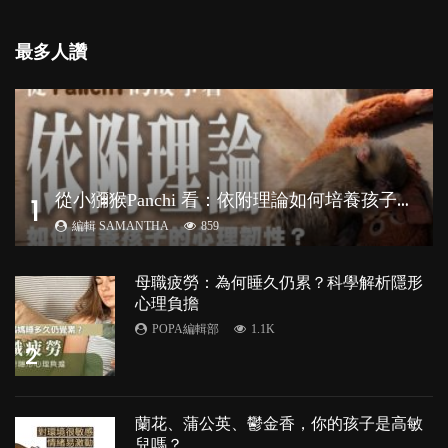
最多人讚
從
小獼猴Panchi 看：依附理論如何培養孩子心理韌性？
1
編輯 SAMANTHA
859
母職疲勞：為何睡久仍累？科學解析隱形
心理負擔
POPA編輯部
1.1K
2
蘭花、蒲公英、鬱金香，你的孩子是高敏
兒嗎？