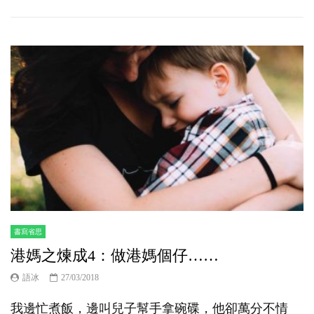
書寫省思
港媽之煉成4：做港媽個仔……
語冰
27/03/2018
我邊忙煮飯，邊叫兒子幫手拿碗碟，他卻萬分不情