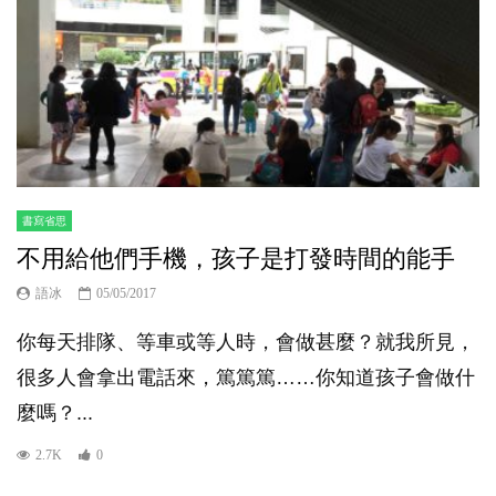
書寫省思
不用給他們手機，孩子是打發時間的能手
語冰
05/05/2017
你每天排隊、等車或等人時，會做甚麼？就我所見，
很多人會拿出電話來，篤篤篤……你知道孩子會做什
麼嗎？...
2.7K
0