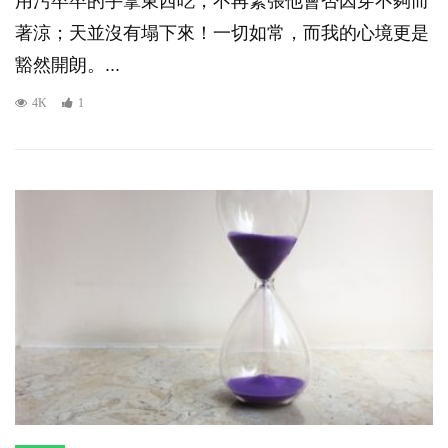
用污卒卒的手拿東西吃，不再緊張他會否因穿不夠而
著涼；天並沒有塌下來！一切如常，而我的心境更是
豁然開朗。...
4K
1