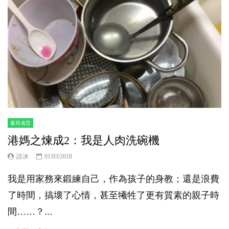
書寫省思
港媽之煉成2：我是人肉洗碗機
語冰
01/03/2018
我是用家務來鍛練自己，作為孩子的身教；還是浪費
了時間，搞壞了心情，甚至犧牲了更有質素的親子時
間……？...