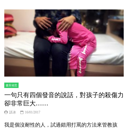
書寫省思
一句只有四個發音的說話，對孩子的殺傷力
卻非常巨大……
語冰
16/01/2017
我是個沒耐性的人，試過錯用打罵的方法來管教孩