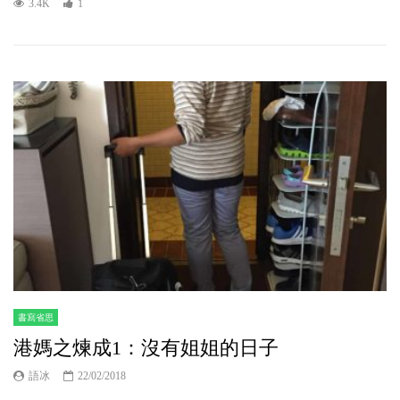
3.4K
1
書寫省思
港媽之煉成1：沒有姐姐的日子
語冰
22/02/2018