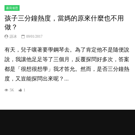
書寫省思
孩子三分鐘熱度，當媽的原來什麼也不用
做？
語冰
09/01/2017
有天，兒子嚷著要學鋼琴去。為了肯定他不是隨便說
說，我讓他足足等了三個月，反覆探問好多次，答案
都是「很想很想學」我才答允。然而，是否三分鐘熱
度，又豈能探問出來呢？...
5K
1