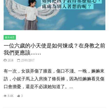
書寫省思
一位六歲的小天使是如何煉成？在身教之前
我們更應該……
語冰
25/01/2017
有一次，女孩弄傷了膝蓋，傷口不淺。一晚，嫲嫲來
訪，小妮子馬上入房換了條長褲，因為怕嫲嫲看見傷
口會擔憂，還是不必讓她知道了。...
8.4K
3