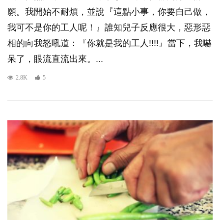
願。我開始不耐煩，並說『這點小事，你要自己做，
我可不是你的工人呢！』誰知兒子反應很大，惡形惡
相的向我怒吼道：『你就是我的工人!!!!』當下，我嚇
呆了，眼流直流出來。...
2.8K
5