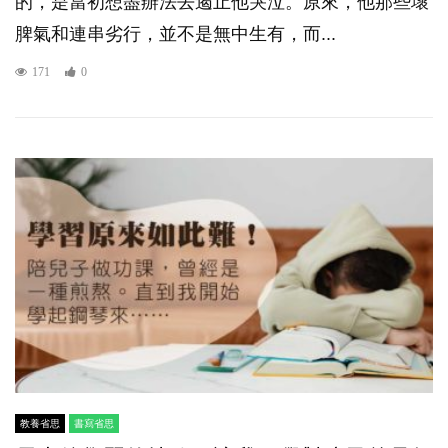
的，是當初想盡辦法去遏止他哭泣。原來，他那些壞
脾氣和連串劣行，並不是無中生有，而...
171
0
教養省思
書寫省思