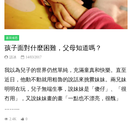
書寫省思
孩子面對什麼困難，父母知道嗎？
語冰
14/03/2017
我以為兒子的世界仍然單純，充滿童真和快樂。直至
近日，他動不動就用粗魯的說話來挑釁妹妹。兩兄妹
明明在玩，兒子無端生事，說妹妹是「傻仔」、「很
冇用」，又說妹妹畫的畫「一點也不漂亮，很醜」
……...
2.4K
0