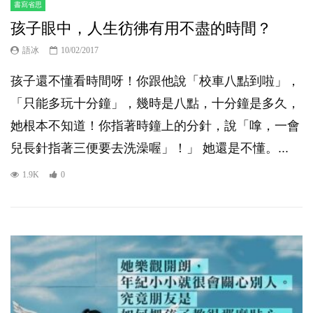
書寫省思
孩子眼中，人生彷彿有用不盡的時間？
語冰
10/02/2017
孩子還不懂看時間呀！你跟他說「校車八點到啦」，
「只能多玩十分鐘」，幾時是八點，十分鐘是多久，
她根本不知道！你指著時鐘上的分針，說「嗱，一會
兒長針指著三便要去洗澡喔」！」 她還是不懂。...
1.9K
0