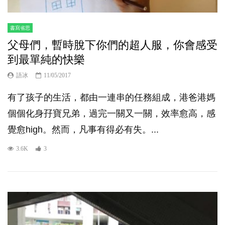
書寫省思
父母們，暫時脫下你們的超人服，你會感受
到最單純的快樂
語冰
11/05/2017
有了孩子的生活，都由一連串的任務組成，港爸港媽
個個化身孖寶兄弟，過完一關又一關，效率愈高，感
覺愈high。然而，凡事有得必有失。...
3.6K
3