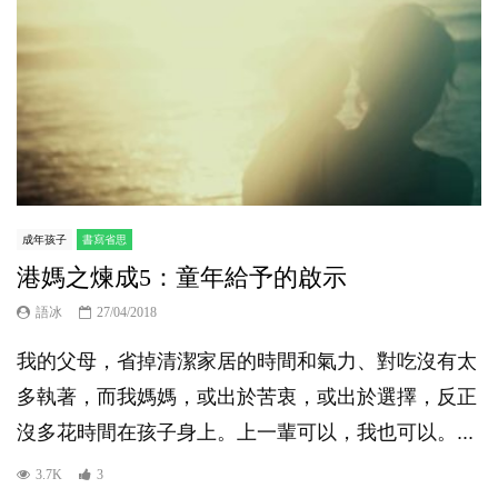
成年孩子
書寫省思
港媽之煉成5：童年給予的啟示
語冰
27/04/2018
我的父母，省掉清潔家居的時間和氣力、對吃沒有太
多執著，而我媽媽，或出於苦衷，或出於選擇，反正
沒多花時間在孩子身上。上一輩可以，我也可以。...
3.7K
3