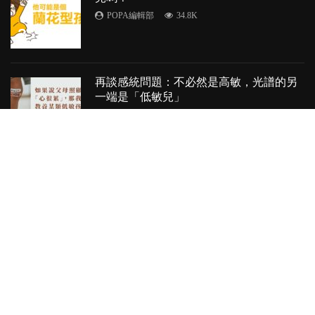
POPA編輯部
34.8K
3
再談感統問題：不必然是高敏，光譜的另
一端是「低敏兒」
MO媽
6.4K
4
從兩部電影談父母偏心：得寵與失寵的孩
子同樣受苦
瓊姐
20.1K
5
最受歡迎短片