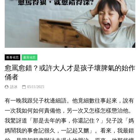
教養省思
書寫省思
愈罵愈錯？或許大人才是孩子壞脾氣的始作
俑者
語冰
05/11/2025
有一晚我跟兒子枕邊細語。他竟細數往事起來，說有
一次我如何如何責備他，另一次又怎樣怎樣懲治他。
我驚訝道「那是去年的事，你還記住？」兒子說「媽
媽鬧我的事會記很久，一記起又嬲」。看來，我最錯