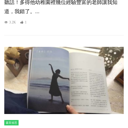
聽話！多得他幼稚園裡幾位經驗豐富的老師讓我知
道，我錯了。...
3.2K
1
書寫省思