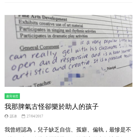
書寫省思
我那脾氣古怪卻樂於助人的孩子
語冰
27/04/2017
我曾經認為，兒子缺乏自信、孤癖、偏執，最慘是不