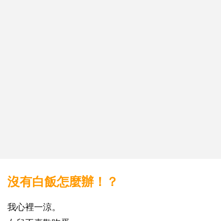
沒有白飯怎麼辦！？
我心裡一涼。