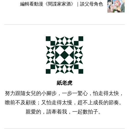
編輯看動漫《間諜家家酒》｜談父母角色
紙老虎
努力跟隨女兒的小腳步，一步一驚心，怕走得太快，
瞻前不及顧後；又怕走得太慢，趕不上成長的節奏。
親愛的，請牽着我，一起數拍子。