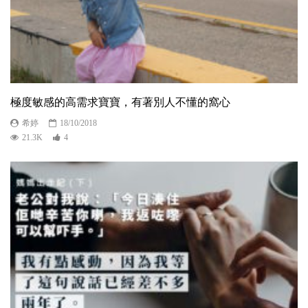
極度敏感的高需求寶寶，有著別人不懂的窩心
希婷
18/10/2018
21.3K
4