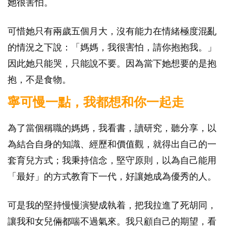
她很害怕。
可惜她只有兩歲五個月大，沒有能力在情緒極度混亂
的情況之下說：「媽媽，我很害怕，請你抱抱我。」
因此她只能哭，只能說不要。因為當下她想要的是抱
抱，不是食物。
寧可慢一點，我都想和你一起走
為了當個稱職的媽媽，我看書，讀研究，聽分享，以
為結合自身的知識、經歷和價值觀，就得出自己的一
套育兒方式；我秉持信念，堅守原則，以為自己能用
「最好」的方式教育下一代，好讓她成為優秀的人。
可是我的堅持慢慢演變成執着，把我拉進了死胡同，
讓我和女兒倆都喘不過氣來。我只顧自己的期望，看