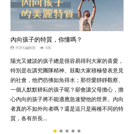
內向孩子的特質，你懂嗎？
愛孩子也別忘了愛自己，父母如何關顧自
夫妻必看！經營婚姻，沒捷徑
新手父母不用怕
想孩子學好外語，點做好？
己的身心靈？
POPA編輯部
POPA編輯部
POPA編輯部
POPA編輯部
10K
22.9K
16.3K
9.9K
POPA編輯部
14.8K
陽光又健談的孩子總是很容易得到大家的喜愛，
你是不是也曾經以為只要跟相愛的人結婚，就自
相信許多人初為人父母，由懷孕開始到孩子呱呱
有人話學多種語言越早開始越好，有人卻說一時
照顧孩子衣食住行、陪同兒女應對功課測驗，還
特別是在講究團隊精神、鼓勵大家積極發表意見
然能走到白頭，但生了孩子卻發現事情不如你所
落地，心中都有數之不盡的問題～這裡一次過集
間太多語言，會令孩子感到混淆，到底誰是誰
要陪玩製造親子時間，尚要處理家中雜項要
的社會，他們彷彿如魚得水；那些愛靜靜觀察、
料？ 經營婚姻，不如我們想像的簡單，卻也不
合我們以往製作過的相關短片。 這段路讓我們
非？聽聽專家怎樣說，解開語言學習的迷思～...
務……當父母的，有千百個任務要做。可惜，有
一個人默默耕耘的孩子呢？卻會讓父母擔心，擔
是大家說得那麼難。一起來認識婚姻的真相！...
跟你同行～...
一樣重要至極的，總被遺漏——關注自己的情緒
心內向的孩子將不能適應急速變他的世界。內向
和心理健康。...
者真的不如外向者嗎？還是這只是兩種不同的特
質，各有所長...