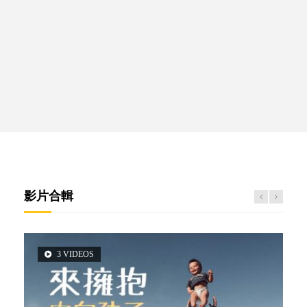
影片合輯
3 VIDEOS
6 VIDEOS
5 VIDEOS
14 VIDEOS
2 VIDEOS