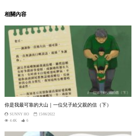
相關內容
你是我最可靠的大山｜一位兒子給父親的信（下）
SUNNY HO
15/06/2022
4.4K
6