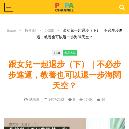
Home
按年紀
1-3歲
跟女兒一起退步（下）｜不必步步進
逼，教養也可以退一步海闊天空？
1-3歲
書寫省思
跟女兒一起退步（下）｜不必步
步進逼，教養也可以退一步海闊
天空？
紙老虎
14/07/2022
0
17.6K
10