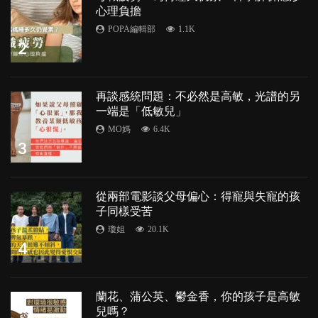
心理負擔
POPA編輯部
1.1K
2
再談感統問題：不必然是高敏，光譜的另
一端是「低敏兒」
MO媽
6.4K
3
從兩部電影談父母偏心：得寵與失寵的孩
子同樣受苦
瓊姐
20.1K
4
蘭花、蒲公英、鬱金香，你的孩子是高敏
兒嗎？