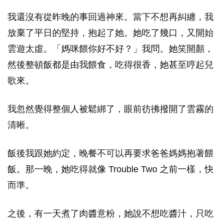
我還沒有從昨晚的事回過神來。當下不想再糾纏，我
放棄了平日的堅持，抱起了她。她吃了幾口，又開始
雲遊太虛。「媽咪餵你好不好？」我問。她笑開顏，
然後整頓飯都是由我餵食，吃得很香，她甚至哼起兒
歌來。
我忽然覺得整個人被鬆綁了，眼前彷彿撥開了雲霧的
清晰。
飯後我跟她約定，晚餐不可以再要求爸爸媽媽抱著餵
飯。那一晚，她吃得就像 Trouble Two 之前一樣，快
而準。
之後，有一天煮了肉醬意粉，她說不想吃醬汁，只吃