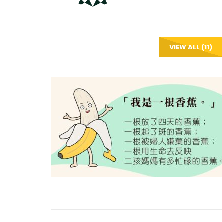
VIEW ALL (11)