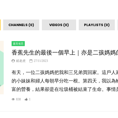
CHANNELS (0)
VIDEOS (0)
PLAYLISTS (0)
書寫省思
香蕉先生的最後一個早上｜亦是二孩媽媽
紙老虎
27/11/2023
有天，一位二孩媽媽把我和三兄弟買回家。這戶人
的小妹妹和婦人每朝早分吃一根。第四天，我以為
富的營養，結果卻是在垃圾桶被結束了生命。事情是這
838
1