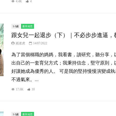
4.4K
4
1-3歲
書寫省思
跟女兒一起退步（下）｜不必步步進逼，
紙老虎
14/07/2022
為了當個稱職的媽媽，我看書，讀研究，聽分享，
出自己的一套育兒方式；我秉持信念，堅守原則，
好讓她成為優秀的人。 可是我的堅持慢慢演變成
不過氣來。...
17.6K
10
1-3歲
書寫省思