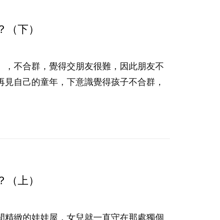
？（下）
」，不合群，覺得交朋友很難，因此朋友不
再見自己的童年，下意識覺得孩子不合群，
？（上）
間精緻的娃娃屋，女兒就一直守在那處獨個