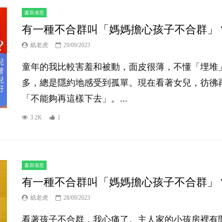
書寫省思
有一種不合群叫「媽媽擔心孩子不合群」
紙老虎
29/09/2023
童年的我比較害羞和被動，面皮很薄，不懂「埋堆
多，總是隱約地感受到孤單。現在看著女兒，彷彿
「不能夠再這樣下去」。...
3.2K
1
書寫省思
有一種不合群叫「媽媽擔心孩子不合群」
紙老虎
28/09/2023
看著孩子不合群，我心痛了。主人家的小孩房裡有