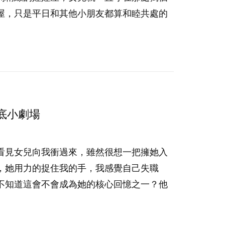
屋，只是平日和其他小朋友都算和睦共處的
底小劇場
看見女兒向我衝過來，雖然很想一把擁她入
，她用力的捉住我的手，我感覺自己失職
不知道這會不會成為她的核心回憶之一？他