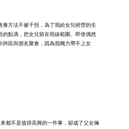
教養方法不被干預，為了我給女兒經營的生
活的點滴，把女兒留在視線範圍。即使偶然
少跨區與朋友聚會，因為我獨力帶不上女
看來都不是值得高興的一件事，卻成了父女倆