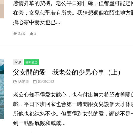
感情昇華的契機。老公平日雖忙碌，但都盡可能趕
在旁，女兒似乎若有所失。我猜想獨個在陌生地方
擔心家中妻女也已...
3.8K
2
1-3歲
書寫省思
父女間的愛｜我老公的少男心事（上）
紙老虎
06/09/2022
老公心知不得愛女歡心，也有付出努力希望改善關
戲，平日下班回家也會第一時間跟女兒談個天才休
所他也都純熟不少。但要得到女兒的愛，顯然不是
到一點點氣餒和戚戚...