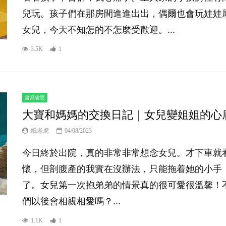
兒玩。孩子們在那房間進進出出，偶爾也會玩娃娃
女兒，今天不知怎的不怎麼受歡迎。...
3.5K
1
書寫省思
大寶和媽媽的交換日記｜女兒變姐姐的心
紙老虎
04/08/2023
今日終於出院，真的非常非常想念女兒。才下車就
懷，但剖腹產的我實在沒辦法，只能拖着她的小手
了。女兒第一次抱弟弟的情景真的很可愛很溫馨！
們以後會相親相愛嗎？...
1.1K
1