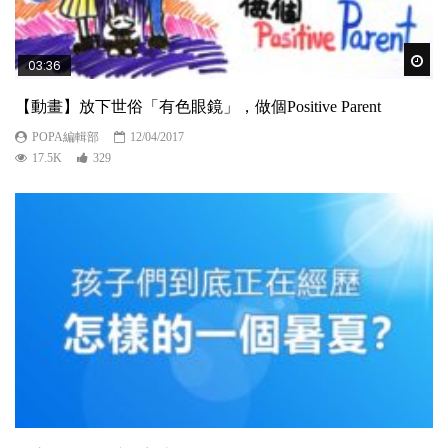
Wat
03:36
【動畫】放下世俗「有色眼鏡」，做個Positive Parent
POPA編輯部
12/04/2017
17.5K
329