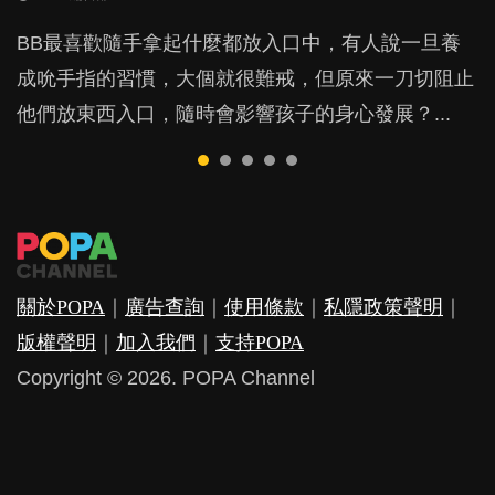
POPA編輯部
54.5K
BB最喜歡隨手拿起什麼都放入口中，有人說一旦養
除了望子成龍，有很多父母都可能更期望孩子做一個
很多家長期望以time-out「暫停隔離法」，讓孩子跟
很多媽媽都會花很多時間跟初生BB聊天講故事，想
港式英文指帶有香港口音及文法的英文，香港人之間
成吮手指的習慣，大個就很難戒，但原來一刀切阻止
有品德的善良人，那麼到底父母怎樣教育小朋友才有
令他失控的情境隔離，從而有反思的空間。不過這方
好好陪伴他，不過也有部分人認為照顧BB，放個人
溝通無間，但外國人肯定聽得一頭霧水，明明已由3
他們放東西入口，隨時會影響孩子的身心發展？...
用？想像一下，如果你的小朋友去做義工幫助別人，
法，卻隱藏著危機，隨時令孩子蒙受精神傷害？...
在旁邊就夠。事實真的如此？忽視情感的教養方式會
歲開始學英文，但學了十幾二十年，都無法好好運用
你會如何稱讚他？大部分人可能會說「你做咗一件好
對孩子造成什麼影響？...
英語，得出"This is賣飛佛"、"You are the
事」，因為我們以為稱讚這些良好行為，讓小朋友明
goodest"、"I am very thanks them"...
白幫人是好事，就可以令到他們持之以...
關於POPA
｜
廣告查詢
｜
使用條款
｜
私隱政策聲明
｜
版權聲明
｜
加入我們
｜
支持POPA
Copyright © 2026. POPA Channel