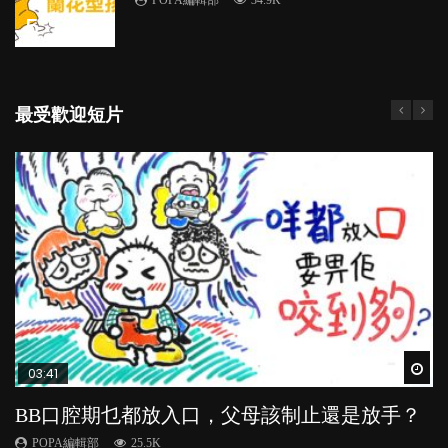
5
最受歡迎短片
Wat
Wat
Wat
Wat
Wat
03:41
03:59
04:20
04:28
03:39
BB口腔期乜都放入口，父母該制止還是放手？
稱讚孩子品格，培育善良有法
【動畫】英語講得好，點先做得到？｜如何避
管教｜唔打得，唔罵得，Time-out又得唔得？
忽視情感需要，後果可大可小？
免港式英文
POPA編輯部
POPA編輯部
POPA編輯部
POPA編輯部
25.5K
39.7K
36.2K
20.9K