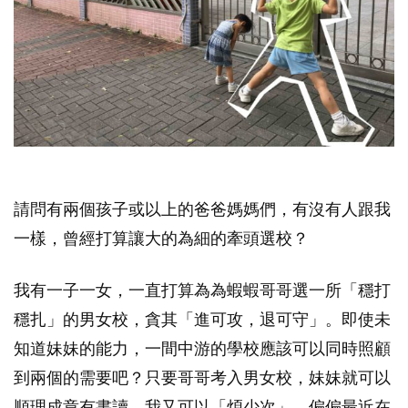
請問有兩個孩子或以上的爸爸媽媽們，有沒有人跟我
一樣，曾經打算讓大的為細的牽頭選校？
我有一子一女，一直打算為為蝦蝦哥哥選一所「穩打
穩扎」的男女校，貪其「進可攻，退可守」。即使未
知道妹妹的能力，一間中游的學校應該可以同時照顧
到兩個的需要吧？只要哥哥考入男女校，妹妹就可以
順理成章有書讀，我又可以「煩少次」。偏偏最近在