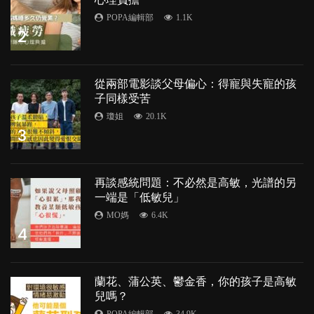
POPA編輯部
1.1K
2
從兩部電影談父母偏心：得寵與失寵的孩
子同樣受苦
瓊姐
20.1K
3
再談感統問題：不必然是高敏，光譜的另
一端是「低敏兒」
MO媽
6.4K
4
蘭花、蒲公英、鬱金香，你的孩子是高敏
兒嗎？
POPA編輯部
34.9K