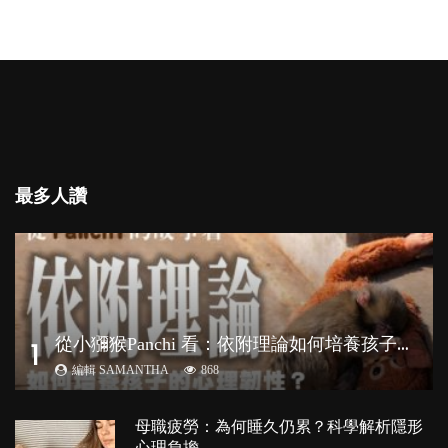
最多人讚
從
小獼猴Panchi 看：依附理論如何培養孩子心理韌性？
1
編輯 SAMANTHA
868
母職疲勞：為何睡久仍累？科學解析隱形
心理負擔