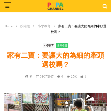
Home
按階段
小學教育
家有二寶：要讓大的為細的牽頭選
校嗎？
小學教育
書寫省思
家有二寶：要讓大的為細的牽頭
選校嗎？
初
31/07/2017
0
2.5K
1