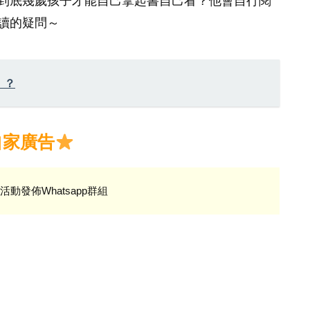
到底幾歲孩子才能自己拿起書自己看？他會自行閱
讀的疑問～
！？
自家廣告
活動發佈Whatsapp群組