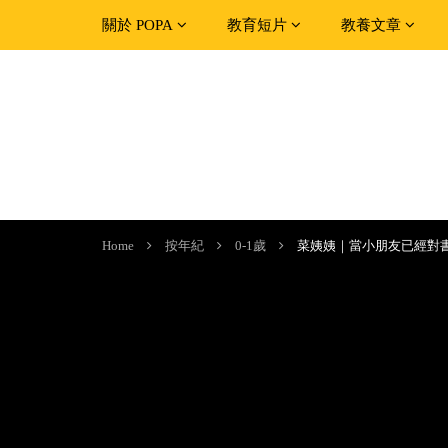
關於 POPA
教育短片
教養文章
Home
按年紀
0-1歲
菜姨姨｜當小朋友已經對