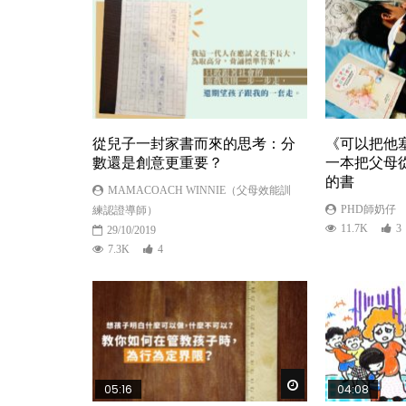
從兒子一封家書而來的思考：分
《可以把他
數還是創意更重要？
一本把父母
的書
MAMACOACH WINNIE（父母效能訓
PHD師奶仔
練認證導師）
11.7K
3
29/10/2019
7.3K
4
Watch Later
05:16
04:08