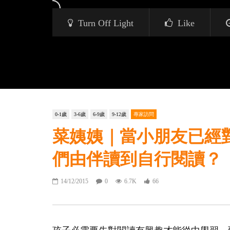
Turn Off Light
Like
0-1歲
3-6歲
6-9歲
9-12歲
專家訪問
菜姨姨｜當小朋友已經
們由伴讀到自行閱讀？
14/12/2015
0
6.7K
66