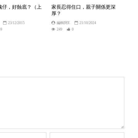
醜仔，好蝕底？（上
家長忍得住口，親子關係更深
厚？
23/12/2015
編輯阿E
21/10/2024
49
249
0