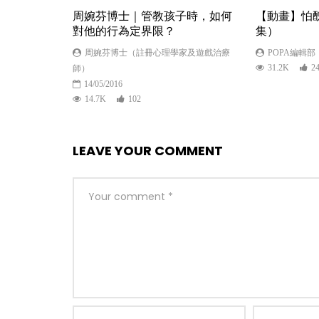
周婉芬博士｜管教孩子時，如何
【動畫】怕
對他的行為定界限？
集）
周婉芬博士（註冊心理學家及遊戲治療
POPA編輯部
31.2K
2
師）
14/05/2016
14.7K
102
LEAVE YOUR COMMENT