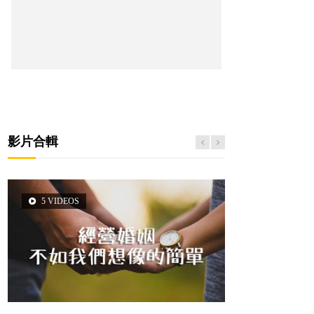
影片合輯
5 VIDEOS
3 VIDEOS
14 VIDEOS
2 VIDEOS
6 VIDEOS