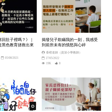
塞回肚子裡嗎？》｜
揭發兒子欺瞞我的一刻，我感受
從黑色教育拯救出來
到前所未有的憤怒與心碎
香橙老師（資深小學教師）
05/08/2021
27/05/2022
19K
8
Watch Later