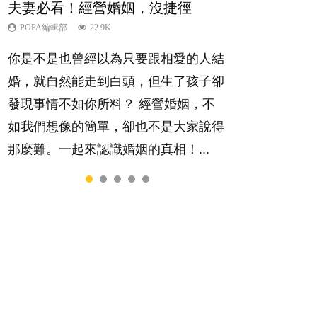
夫妻必看！經營婚姻，沒捷徑
內向孩子的特質，你懂嗎？
新手父母不用怕
想孩子學好外語，點做好？
孩子能力天注定？
POPA編輯部
POPA編輯部
POPA編輯部
POPA編輯部
POPA編輯部
22.9K
10K
16.3K
9.9K
7.9K
你是不是也曾經以為只要跟相愛的人結
陽光又健談的孩子總是很容易得到大家
相信許多人初為人父母，由懷孕開始到
有人話學多種語言越早開始越好，有人
很多父母都希望孩子係個「叻仔叻
婚，就自然能走到白頭，但生了孩子卻
的喜愛，特別是在講究團隊精神、鼓勵
孩子呱呱落地，心中都有數之不盡的問
卻說一時間太多語言，會令孩子感到混
女」，學業別太差，日常自理井井有
發現事情不如你所料？ 經營婚姻，不
大家積極發表意見的社會，他們彷彿如
題～這裡一次過集合我們以往製作過的
淆，到底誰是誰非？聽聽專家怎樣說，
條。這樣的孩子是萬中無一，還是魚與
如我們想像的簡單，卻也不是大家說得
魚得水；那些愛靜靜觀察、一個人默默
相關短片。 這段路讓我們跟你同行～...
解開語言學習的迷思～...
熊掌，不能兼得？...
那麼難。一起來認識婚姻的真相！...
耕耘的孩子呢？卻會讓父母擔心，擔心
內向的孩子將不能適應急速變他的世
界。內向者真的不如外向者嗎？還是這
只是兩種不同的特質，各有所長...