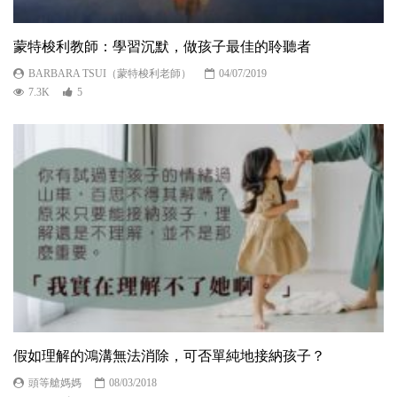
蒙特梭利教師：學習沉默，做孩子最佳的聆聽者
BARBARA TSUI（蒙特梭利老師）
04/07/2019
7.3K
5
假如理解的鴻溝無法消除，可否單純地接納孩子？
頭等艙媽媽
08/03/2018