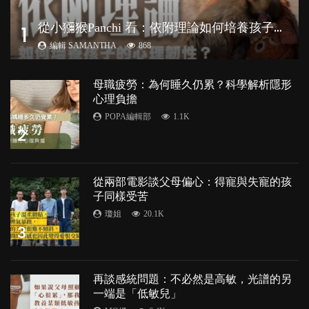
從
小獼猴Panchi 看：依附理論如何培養孩子心理韌性？
1
編輯 SAMANTHA
868
母職疲勞：為何睡久仍累？科學解析隱形
心理負擔
POPA編輯部
1.1K
2
從兩部電影談父母偏心：得寵與失寵的孩
子同樣受苦
瓊姐
20.1K
3
再談感統問題：不必然是高敏，光譜的另
一端是「低敏兒」