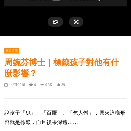
專家訪問
周婉芬博士｜標籤孩子對他有什
麼影響？
14/05/2016
0
9.3K
39
說孩子「曳」、「百厭」、「乞人憎」，原來這樣形
容就是標籤，而且後果深遠……