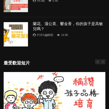
MO媽
6.4K
4
蘭花、蒲公英、鬱金香，你的孩子是高敏
兒嗎？
POPA編輯部
34.9K
5
最受歡迎短片