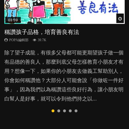
Wat
Wat
Wat
Wat
Wat
03:59
04:28
05:18
04:07
02:57
稱讚孩子品格，培育善良有法
管教｜唔打得，唔罵得，Time-out又得唔得？
功課過量不只影響親子關係 甚至危害夫妻關
【動畫】齋講英文，高人一等？｜為學英文放
香港嬰兒比歐洲BB遲睡1.5小時 夜瞓如何影響長
係？
棄母語對孩子有何影響？
高及免疫系統？
POPA編輯部
POPA編輯部
39.7K
36.2K
POPA編輯部
POPA編輯部
POPA編輯部
33.8K
71.3K
37.4K
除了望子成龍，有很多父母都可能更期望孩子做一個
很多家長期望以time-out「暫停隔離法」，讓孩子跟
上一集，我們看了一個關於功課和學業成績的綜合分
很多家長經常跟子女講英文，甚至由孩子一出世開
亞太區兒科睡眠協會的調查發現，香港0至3歲的嬰幼
有品德的善良人，那麼到底父母怎樣教育小朋友才有
令他失控的情境隔離，從而有反思的空間。不過這方
析研究。然而，要全面地解構 「功課」的功能和效
始，便已急不及待的只講英文，一句廣東話也不說。
兒是全世界最晚入睡。你以為睡眠時間足夠便行？其
用？想像一下，如果你的小朋友去做義工幫助別人，
法，卻隱藏著危機，隨時令孩子蒙受精神傷害？...
用，我們還必須聆聽孩子的感受和經歷。...
如果家長為了讓孩子學英文，只用外語跟子女溝通，
實何時入睡對孩子也有不少影響。...
你會如何稱讚他？大部分人可能會說「你做咗一件好
放棄自己的母語，對小朋友會有甚麼影響？...
事」，因為我們以為稱讚這些良好行為，讓小朋友明
白幫人是好事，就可以令到他們持之以...