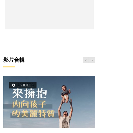
影片合輯
3 VIDEOS
5 VIDEOS
14 VIDEOS
2 VIDEOS
6 VIDEOS