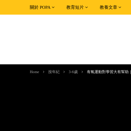
關於 POPA
教育短片
教養文章
Home
按年紀
3-6歲
有氧運動對學習大有幫助