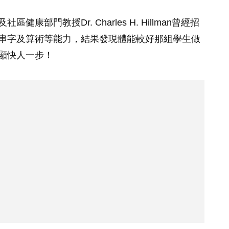
部門教授Dr. Charles H. Hillman曾經招
串字及算術等能力，結果發現體能較好那組學生做
顯快人一步！