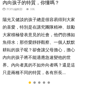
內向孩子的特質，你懂嗎？
夫妻必看！經營婚姻，沒捷徑
新手父母不用怕
想孩子學好外語，點做好？
孩子能力天注定？
POPA編輯部
POPA編輯部
POPA編輯部
POPA編輯部
POPA編輯部
10K
22.9K
16.3K
9.9K
7.9K
陽光又健談的孩子總是很容易得到大家
你是不是也曾經以為只要跟相愛的人結
相信許多人初為人父母，由懷孕開始到
有人話學多種語言越早開始越好，有人
很多父母都希望孩子係個「叻仔叻
的喜愛，特別是在講究團隊精神、鼓勵
婚，就自然能走到白頭，但生了孩子卻
孩子呱呱落地，心中都有數之不盡的問
卻說一時間太多語言，會令孩子感到混
女」，學業別太差，日常自理井井有
大家積極發表意見的社會，他們彷彿如
發現事情不如你所料？ 經營婚姻，不
題～這裡一次過集合我們以往製作過的
淆，到底誰是誰非？聽聽專家怎樣說，
條。這樣的孩子是萬中無一，還是魚與
魚得水；那些愛靜靜觀察、一個人默默
如我們想像的簡單，卻也不是大家說得
相關短片。 這段路讓我們跟你同行～...
解開語言學習的迷思～...
熊掌，不能兼得？...
耕耘的孩子呢？卻會讓父母擔心，擔心
那麼難。一起來認識婚姻的真相！...
內向的孩子將不能適應急速變他的世
界。內向者真的不如外向者嗎？還是這
只是兩種不同的特質，各有所長...