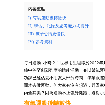
內容重點
I)
有氧運動後轉數快
II)
學習、記憶及思考能力均提升
III)
孩子心情更愉快
IV)
參考資料
每日運動1小時？！世界衛生組織於2022年
鐘中等至劇烈強度的體能活動，並以帶氧運
功課已經佔去小朋友大部分時間，學業跟運
間才去做運動。但大家有沒有想過，趕回家
兩全其美？因為運動不止強身健體，還對小
有氧運動後轉數快