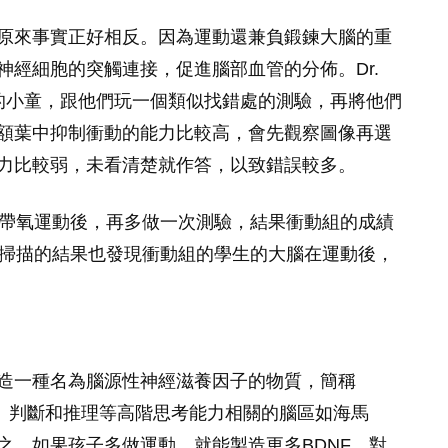
原來事實正好相反。因為運動還兼負鍛鍊大腦的重
經細胞的突觸連接，促進腦部血管的分佈。Dr.
10歲的小童，跟他們玩一個類似找錯處的測驗，再將他們
額葉中抑制衝動的能力比較高，會先觀察圖像再選
力比較弱，未看清楚就作答，以致錯誤較多。
的帶氧運動後，再多做一次測驗，結果衝動組的成績
部掃描的結果也發現衝動組的學生的大腦在運動後，
造一種名為腦源性神經滋養因子的物質，簡稱
較、判斷和推理等高階思考能力相關的腦區如海馬
之，如果孩子多做運動，就能製造更多BDNF，對