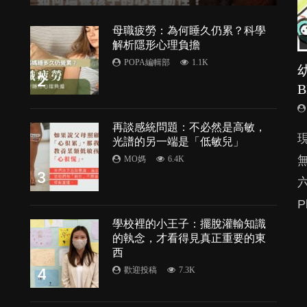
母職疲勞：為何睡久仍累？科學
解析隱形心理負擔
POPA編輯部
1.1K
2
再談感統問題：不必然是高敏，
由
光譜的另一端是「低敏兒」
MO媽
6.4K
3
P
處
學校裡的小王子：擺脫灌輸知識
的執念，才看得見真正重要的東
的
西
4
歡迎投稿
7.3K