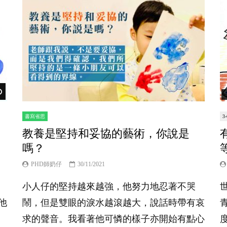
Watch Later
書寫省思
3
教養是堅持和妥協的藝術，你說是
嗎？
PHD師奶仔
30/11/2021
小人仔的堅持越來越強，他努力地忍著不哭
他
鬧，但是雙眼的淚水越滾越大，說話時帶有哀
求的聲音。我看著他可憐的樣子亦開始有點心