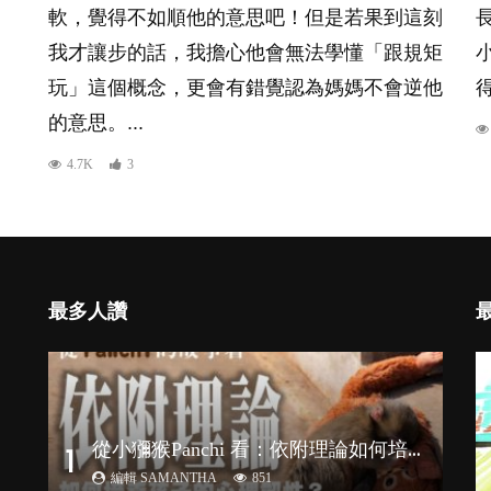
軟，覺得不如順他的意思吧！但是若果到這刻
我才讓步的話，我擔心他會無法學懂「跟規矩
玩」這個概念，更會有錯覺認為媽媽不會逆他
得
的意思。...
4.7K
3
最多人讚
從
小獼猴Panchi 看：依附理論如何培養孩子心理韌性？
1
編輯 SAMANTHA
851