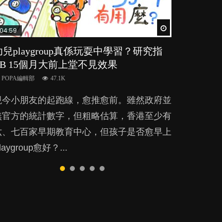
Watch Later
Watch Later
Watch Later
Watch Later
Watch Later
04:59
03:39
03:02
04:06
04:18
幼兒playgroup真係玩耍中學習？研究指
幼稚園遊戲課 如何刺激幼兒自發學習取
老公患產後憂鬱症對BB的影響
全職好？在職好？｜全職媽媽與在職媽媽
凡事以BB為中心，就係好爸媽？｜別忽
BB 15個月大前上堂不見效果
代獎勵與懲罰？
的壓力與價值
視父母的身心虛耗
POPA編輯部
15.9K
POPA編輯部
POPA編輯部
POPA編輯部
POPA編輯部
47.1K
33.1K
25.8K
31.5K
BB出生後，不止媽媽，爸爸也有機會患上產
現今小朋友的起跑線，愈推愈前。雖然政府並
美國學者所創的 tools of the mind 課程，學
許多媽媽心底可能都有一刻掙扎過：究竟全職
父母日夜無間、身心俱疲地照顧BB，如何做
後抑鬱，影響日常生活，嚴重的甚至會有自
無官方的統計數字，但粗略估算，香港至少有
生以遊戲方式學習，學術能力和自制能力亦明
好，還是在職好。雖說每個家庭都有自己的獨
到正向教養？部份父母更會為了小朋友放棄自
殺，或傷害小朋友的念頭。但為何爸爸患上產
六、七百家早期教育中心，但孩子是否愈早上
顯比其他小朋友優勝，到底這課程有何特別之
特狀況和考慮因素，但原來全職和在職媽媽所
己的嗜好、減少出席朋友聚會等等，你以為會
後抑鬱往往難以察覺？...
laygroup愈好？...
？...
養育的子女其實都各有擅長。...
換來美好的親子關係，有助小朋友成長，但原
來父母身心虛耗對孩子的成長可能有意想不到
影響！...