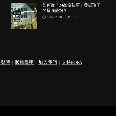
如何從「24品格強項」發掘孩子
的最強優勢？
SUNNY HO
3.1K
5
策聲明
｜
版權聲明
｜
加入我們
｜
支持POPA