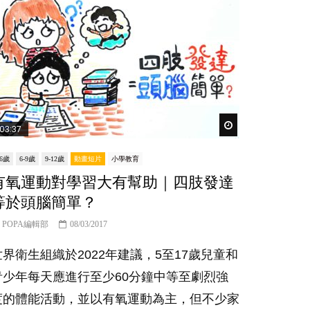
Watch Later
03:37
-6歲
6-9歲
9-12歲
動畫短片
小學教育
有氧運動對學習大有幫助｜四肢發達
等於頭腦簡單？
POPA編輯部
08/03/2017
世界衛生組織於2022年建議，5至17歲兒童和
青少年每天應進行至少60分鐘中等至劇烈強
度的體能活動，並以有氧運動為主，但不少家