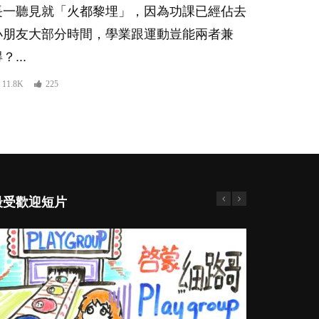
長一聽見就「火都黎埋」，因為功課已經佔去
小朋友大部分時間，學業跟運動豈能兩者兼
？...
11.8K
225
最受歡迎短片