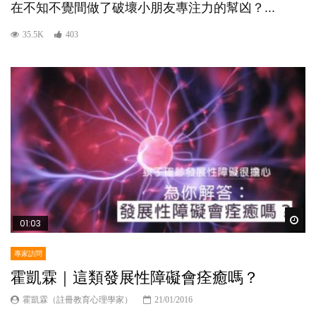
在不知不覺間做了破壞小朋友專注力的幫凶？...
35.5K
403
Wat
01:03
專家訪問
霍凱霖｜這類發展性障礙會痊癒嗎？
霍凱霖（註冊教育心理學家）
21/01/2016