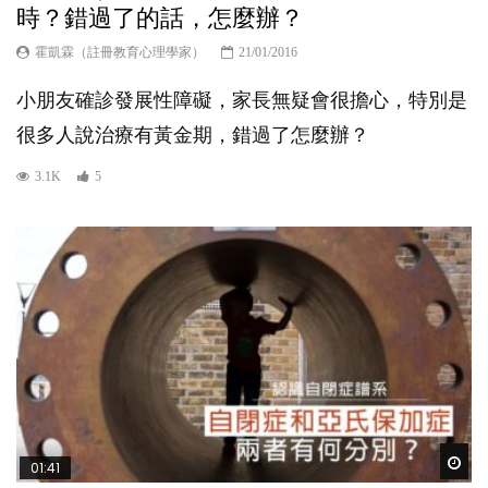
時？錯過了的話，怎麼辦？
霍凱霖（註冊教育心理學家）
21/01/2016
小朋友確診發展性障礙，家長無疑會很擔心，特別是
很多人說治療有黃金期，錯過了怎麼辦？
3.1K
5
Wat
01:41