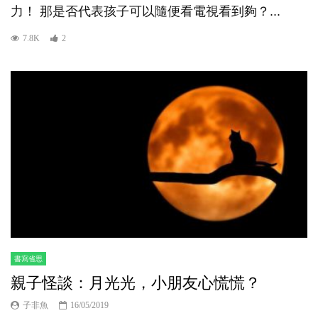
力！ 那是否代表孩子可以隨便看電視看到夠？...
7.8K
2
書寫省思
親子怪談：月光光，小朋友心慌慌？
子非魚
16/05/2019