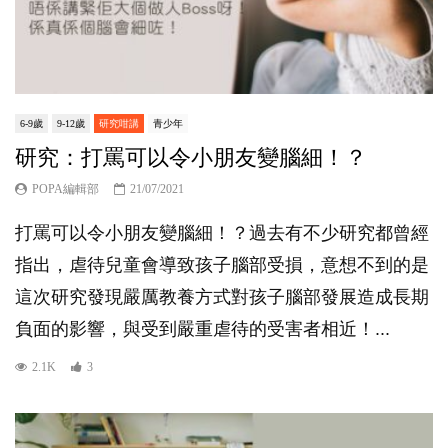
6-9歲
9-12歲
研究咁講
青少年
研究：打罵可以令小朋友變腦細！？
POPA編輯部
21/07/2021
打罵可以令小朋友變腦細！？過去有不少研究都曾經
指出，虐待兒童會導致孩子腦部受損，意想不到的是
這次研究發現嚴厲教養方式對孩子腦部發展造成長期
負面的影響，與受到嚴重虐待的受害者相近！...
2.1K
3