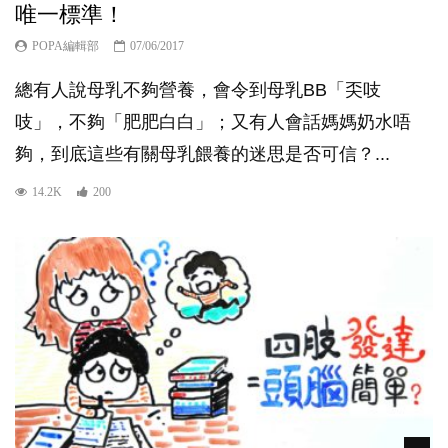
唯一標準！
POPA編輯部
07/06/2017
總有人說母乳不夠營養，會令到母乳BB「奀吱
吱」，不夠「肥肥白白」；又有人會話媽媽奶水唔
夠，到底這些有關母乳餵養的迷思是否可信？...
14.2K
200