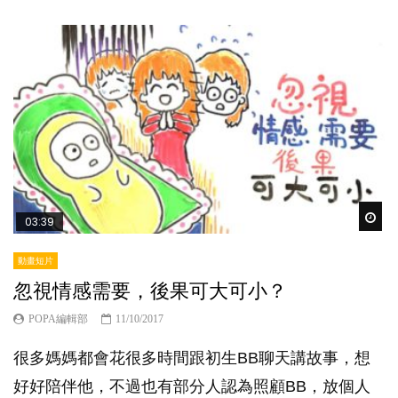
Wat
03:39
動畫短片
忽視情感需要，後果可大可小？
POPA編輯部
11/10/2017
很多媽媽都會花很多時間跟初生BB聊天講故事，想
好好陪伴他，不過也有部分人認為照顧BB，放個人