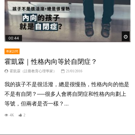
Wat
00:44
專家訪問
霍凱霖｜性格內向等於自閉症？
霍凱霖（註冊教育心理學家）
21/01/2016
我的孩子不是很活潑，總是很慢熱，性格內向的他是
不是有自閉？──很多人會將自閉症和性格內向劃上
等號，但兩者是否一樣？...
4K
2