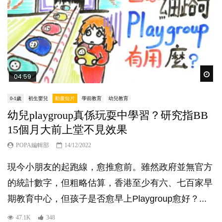
Wat
04:59
0-1歲
初生嬰兒
動畫短片
學前教育
幼兒教育
幼兒playgroup真係玩耍中學習？研究指BB
15個月大前上堂不見效果
POPA編輯部
14/12/2022
現今小朋友的起跑線，愈推愈前。雖然政府並無官方
的統計數字，但粗略估算，香港至少有六、七百家早
期教育中心，但孩子是否愈早上Playgroup愈好？...
47.1K
348