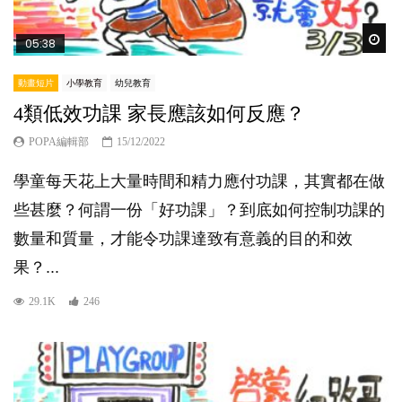
Wat
05:38
動畫短片
小學教育
幼兒教育
4類低效功課 家長應該如何反應？
POPA編輯部
15/12/2022
學童每天花上大量時間和精力應付功課，其實都在做
些甚麼？何謂一份「好功課」？到底如何控制功課的
數量和質量，才能令功課達致有意義的目的和效
果？...
29.1K
246