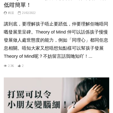
低咁簡單！
科豆
21/02/2022
講到底，要理解孩子唔止要踎低，仲要理解佢哋唔同
嘅發展里呈碑。Theory of Mind 仲可以話係孩子慢慢
發展做人處世態度的能力，例如「同理心」都同佢息
息相關。唔知大家又想唔想知點樣可以幫孩子發展
Theory of Mind呢？不妨留言話我哋知吖！...
2.3K
2