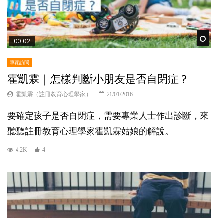
Wat
00:02
專家訪問
霍凱霖｜怎樣判斷小朋友是否自閉症？
霍凱霖（註冊教育心理學家）
21/01/2016
要確定孩子是否自閉症，需要專業人士作出診斷，來
聽聽註冊教育心理學家霍凱霖姑娘的解說。
4.2K
4