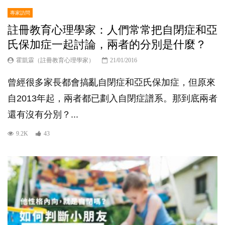
專家訪問
註冊教育心理學家：人們常常把自閉症和亞
氏保加症一起討論，兩者的分別是什麼？
霍凱霖（註冊教育心理學家）
21/01/2016
曾經很多家長都會搞亂自閉症和亞氏保加症，但原來
自2013年起，兩者都已劃入自閉症譜系。那到底兩者
還有沒有分別？...
9.2K
43