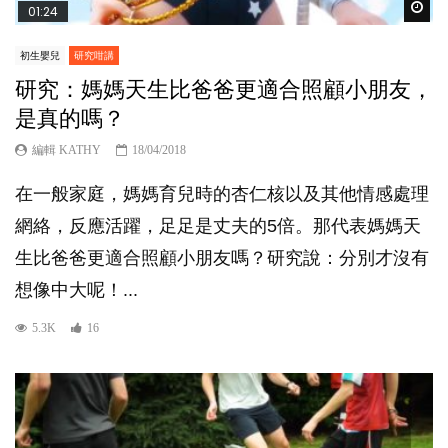
Wat
01:24
初生嬰兒
研究咁講
研究：媽媽天生比爸爸更適合照顧小朋友，
是真的嗎？
編輯 KATHY
18/04/2018
在一般家庭，媽媽育兒時的杏仁核以及其他情感處理
網絡，反應活躍，足足是丈夫的5倍。那代表媽媽天
生比爸爸更適合照顧小朋友嗎？研究說：分別才沒有
想像中大呢！...
5.3K
16