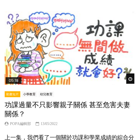
Wat
05:18
動畫短片
小學教育
幼兒教育
功課過量不只影響親子關係 甚至危害夫妻
關係？
POPA編輯部
13/05/2022
上一集，我們看了一個關於功課和學業成績的綜合分