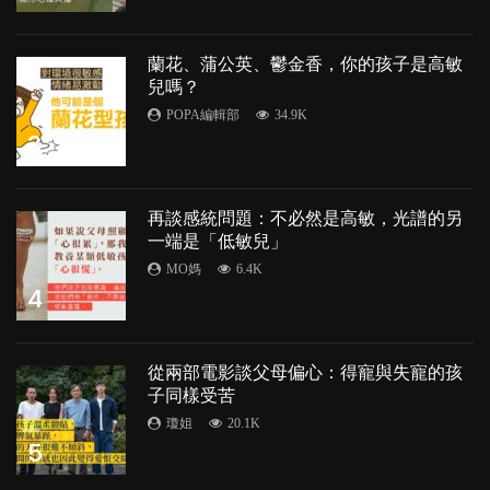
蘭花、蒲公英、鬱金香，你的孩子是高敏
兒嗎？
POPA編輯部
34.9K
3
再談感統問題：不必然是高敏，光譜的另
一端是「低敏兒」
MO媽
6.4K
4
從兩部電影談父母偏心：得寵與失寵的孩
子同樣受苦
瓊姐
20.1K
5