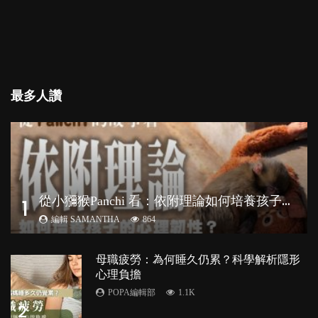
最多人讚
從
小獼猴Panchi 看：依附理論如何培養孩子心理韌性？
1
編輯 SAMANTHA
864
母職疲勞：為何睡久仍累？科學解析隱形
心理負擔
POPA編輯部
1.1K
2