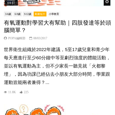
Wat
03:37
3-6歲
6-9歲
9-12歲
動畫短片
小學教育
有氧運動對學習大有幫助｜四肢發達等於頭
腦簡單？
POPA編輯部
08/03/2017
世界衛生組織於2022年建議，5至17歲兒童和青少年
每天應進行至少60分鐘中等至劇烈強度的體能活動，
並以有氧運動為主，但不少家長一聽見就「火都黎
埋」，因為功課已經佔去小朋友大部分時間，學業跟
運動豈能兩者兼得？...
11.8K
225