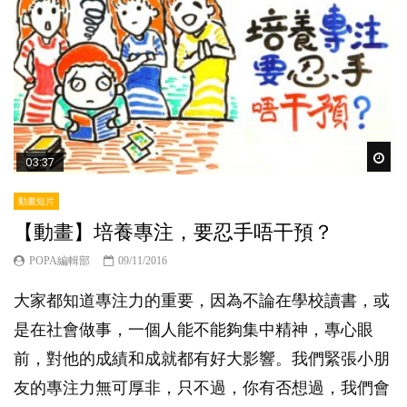
Wat
03:37
動畫短片
【動畫】培養專注，要忍手唔干預？
POPA編輯部
09/11/2016
大家都知道專注力的重要，因為不論在學校讀書，或
是在社會做事，一個人能不能夠集中精神，專心眼
前，對他的成績和成就都有好大影響。我們緊張小朋
友的專注力無可厚非，只不過，你有否想過，我們會