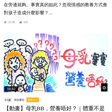
在旁邊就夠。事實真的如此？忽視情感的教養方式會
對孩子造成什麼影響？...
20.9K
449
Wat
04:42
0-1歲
初生嬰兒
動畫短片
【動畫】母乳BB，營養唔好？｜體重不是