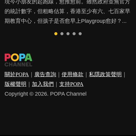
現今小朋友的起跑線，愈推愈前。雖然政府並無官方
由美國學者所創的 tools of the mind 課程，學生以遊
許多媽媽心底可能都有一刻掙扎過：究竟全職好，還
父母日夜無間、身心俱疲地照顧BB，如何做到正向
鬱，影響日常生活，嚴重的甚至會有自殺，或傷害小
的統計數字，但粗略估算，香港至少有六、七百家早
戲方式學習，學術能力和自制能力亦明顯比其他小朋
是在職好。雖說每個家庭都有自己的獨特狀況和考慮
教養？部份父母更會為了小朋友放棄自己的嗜好、減
朋友的念頭。但為何爸爸患上產後抑鬱往往難以察
期教育中心，但孩子是否愈早上Playgroup愈好？...
友優勝，到底這課程有何特別之處？...
因素，但原來全職和在職媽媽所養育的子女其實都各
少出席朋友聚會等等，你以為會換來美好的親子關
覺？...
有擅長。...
係，有助小朋友成長，但原來父母身心虛耗對孩子的
成長可能有意想不到的影響！...
關於POPA
｜
廣告查詢
｜
使用條款
｜
私隱政策聲明
｜
版權聲明
｜
加入我們
｜
支持POPA
Copyright © 2026. POPA Channel