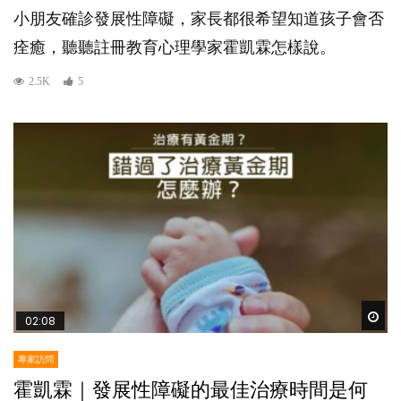
小朋友確診發展性障礙，家長都很希望知道孩子會否
痊癒，聽聽註冊教育心理學家霍凱霖怎樣說。
2.5K
5
Wat
02:08
專家訪問
霍凱霖｜發展性障礙的最佳治療時間是何