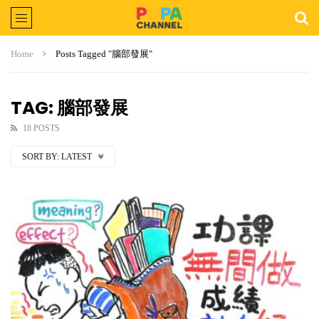
Home
Posts Tagged "腦部發展"
TAG: 腦部發展
18 POSTS
SORT BY:
LATEST