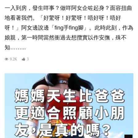
一入到房，發生咩事？做咩阿女企咗起身？面容扭曲
地看著我們。「好驚呀！好驚呀！唔好呀！唔好
呀！」阿女邊說邊「fing手fing腳」。此時此刻，作為
娘親，第一時間當然衝過去想攬實以作安撫，殊不
知……...
9.2K
3