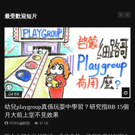
最受歡迎短片
Wat
Wat
Wat
Wat
Wat
04:59
03:39
04:06
03:02
04:18
幼兒playgroup真係玩耍中學習？研究指BB 15個
幼稚園遊戲課 如何刺激幼兒自發學習取代獎勵
全職好？在職好？｜全職媽媽與在職媽媽的壓
老公患產後憂鬱症對BB的影響
凡事以BB為中心，就係好爸媽？｜別忽視父母
月大前上堂不見效果
與懲罰？
力與價值
的身心虛耗
POPA編輯部
15.9K
POPA編輯部
POPA編輯部
POPA編輯部
POPA編輯部
47.1K
33.1K
25.8K
31.5K
BB出生後，不止媽媽，爸爸也有機會患上產後抑