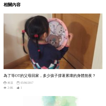
相關內容
為了等OT的父母回家，多少孩子撐著累壞的身體熬夜？
科豆
05/06/2017
2.6K
1