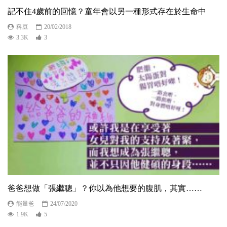
記不住4歲前的回憶？童年會以另一種形式存在於生命中
科豆
20/02/2018
3.3K
3
爸爸想做「張繼聰」？你以為他想要的腹肌，其實……
能量爸
24/07/2020
1.9K
5