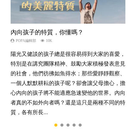
內向孩子的特質，你懂嗎？
夫妻必看！經營婚姻，沒捷徑
想孩子學好外語，點做好？
孩子能力天注定？
愛孩子也別忘了愛自己，父母如何關顧自
己的身心靈？
POPA編輯部
POPA編輯部
POPA編輯部
POPA編輯部
10K
22.9K
9.9K
7.9K
POPA編輯部
14.8K
陽光又健談的孩子總是很容易得到大家的喜愛，
你是不是也曾經以為只要跟相愛的人結婚，就自
有人話學多種語言越早開始越好，有人卻說一時
很多父母都希望孩子係個「叻仔叻女」，學業別
照顧孩子衣食住行、陪同兒女應對功課測驗，還
特別是在講究團隊精神、鼓勵大家積極發表意見
然能走到白頭，但生了孩子卻發現事情不如你所
間太多語言，會令孩子感到混淆，到底誰是誰
太差，日常自理井井有條。這樣的孩子是萬中無
要陪玩製造親子時間，尚要處理家中雜項要
的社會，他們彷彿如魚得水；那些愛靜靜觀察、
料？ 經營婚姻，不如我們想像的簡單，卻也不
非？聽聽專家怎樣說，解開語言學習的迷思～...
一，還是魚與熊掌，不能兼得？...
務……當父母的，有千百個任務要做。可惜，有
一個人默默耕耘的孩子呢？卻會讓父母擔心，擔
是大家說得那麼難。一起來認識婚姻的真相！...
一樣重要至極的，總被遺漏——關注自己的情緒
心內向的孩子將不能適應急速變他的世界。內向
和心理健康。...
者真的不如外向者嗎？還是這只是兩種不同的特
質，各有所長...