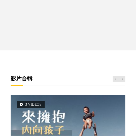
影片合輯
3 VIDEOS
5 VIDEOS
2 VIDEOS
6 VIDEOS
6 VIDEOS