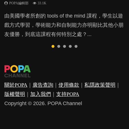
POPA編輯部
POPA編輯部
POPA編輯部
POPA編輯部
33.1K
47.1K
25.8K
31.5K
BB出生後，不止媽媽，爸爸也有機會患上產後抑
由美國學者所創的 tools of the mind 課程，學生以遊
現今小朋友的起跑線，愈推愈前。雖然政府並無官方
許多媽媽心底可能都有一刻掙扎過：究竟全職好，還
父母日夜無間、身心俱疲地照顧BB，如何做到正向
鬱，影響日常生活，嚴重的甚至會有自殺，或傷害小
戲方式學習，學術能力和自制能力亦明顯比其他小朋
的統計數字，但粗略估算，香港至少有六、七百家早
是在職好。雖說每個家庭都有自己的獨特狀況和考慮
教養？部份父母更會為了小朋友放棄自己的嗜好、減
朋友的念頭。但為何爸爸患上產後抑鬱往往難以察
友優勝，到底這課程有何特別之處？...
期教育中心，但孩子是否愈早上Playgroup愈好？...
因素，但原來全職和在職媽媽所養育的子女其實都各
少出席朋友聚會等等，你以為會換來美好的親子關
覺？...
有擅長。...
係，有助小朋友成長，但原來父母身心虛耗對孩子的
成長可能有意想不到的影響！...
關於POPA
｜
廣告查詢
｜
使用條款
｜
私隱政策聲明
｜
版權聲明
｜
加入我們
｜
支持POPA
Copyright © 2026. POPA Channel