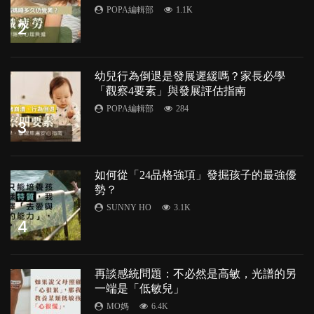
POPA編輯部
1.1K
2
幼兒行為倒退是發展遲緩嗎？家長必學
「觀察4要素」與發展評估指南
POPA編輯部
284
3
如何從「24品格強項」發掘孩子的最強優
勢？
SUNNY HO
3.1K
4
再談感統問題：不必然是高敏，光譜的另
一端是「低敏兒」
MO媽
6.4K