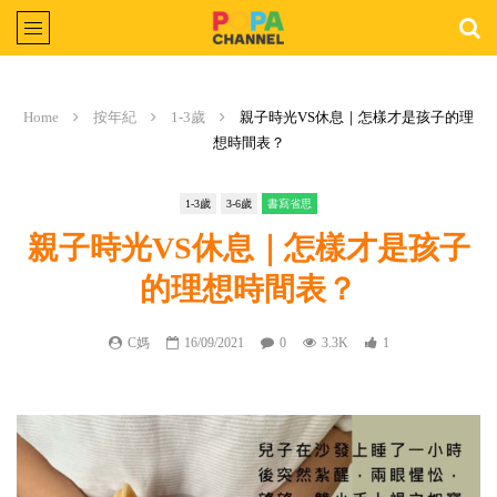
Home
按年紀
1-3歲
親子時光VS休息｜怎樣才是孩子的理
想時間表？
1-3歲
3-6歲
書寫省思
親子時光VS休息｜怎樣才是孩子
的理想時間表？
C媽
16/09/2021
0
3.3K
1