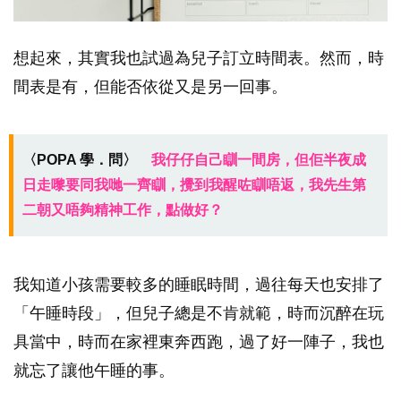
想起來，其實我也試過為兒子訂立時間表。然而，時
間表是有，但能否依從又是另一回事。
〈POPA 學．問〉
我仔仔自己瞓一間房，但佢半夜成
日走嚟要同我哋一齊瞓，攪到我醒咗瞓唔返，我先生第
二朝又唔夠精神工作，點做好？
我知道小孩需要較多的睡眠時間，過往每天也安排了
「午睡時段」，但兒子總是不肯就範，時而沉醉在玩
具當中，時而在家裡東奔西跑，過了好一陣子，我也
就忘了讓他午睡的事。