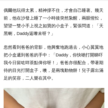
偶爾他玩得太累，精神撐不住，才會自己睡著。幾天
前，他在沙發上睡了一小時後突然紮醒，兩眼惺忪，
望望一雙小手上視之如寶的小盒子，緊張問道：「天
黑喇，Daddy返嚟未呀？」
忽然看到爸爸的背影，他興奮地跑過去，小心翼翼地
把小盒遞到爸爸的手中：「Daddy，你快啲打開睇吓
我今日留咗咩茶點俾你呀！」爸爸亦很配合，帶著期
待的目光打開盒子，噢，是兩塊動物餅！兒子露出滿
足的笑容，二人樂在其中。