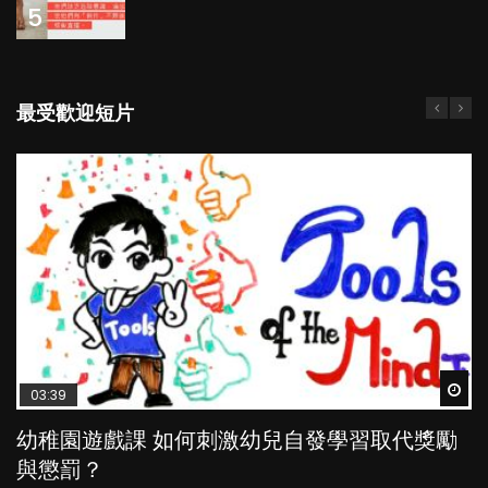
5
最受歡迎短片
Wat
Wat
Wat
Wat
Wat
03:39
04:59
03:02
04:06
04:18
幼稚園遊戲課 如何刺激幼兒自發學習取代獎勵
幼兒playgroup真係玩耍中學習？研究指BB 15個
老公患產後憂鬱症對BB的影響
全職好？在職好？｜全職媽媽與在職媽媽的壓
凡事以BB為中心，就係好爸媽？｜別忽視父母
與懲罰？
月大前上堂不見效果
力與價值
的身心虛耗
POPA編輯部
15.9K