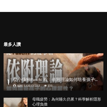
最多人讚
從
小獼猴Panchi 看：依附理論如何培養孩子心理韌性？
1
編輯 SAMANTHA
850
母職疲勞：為何睡久仍累？科學解析隱形
心理負擔