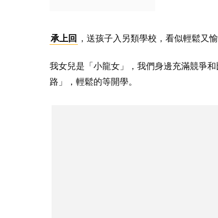
承上回
，送孩子入另類學校，看似輕鬆又愉
我女兒是「小龍女」，我們身邊充滿競爭和
路」，輕鬆的等開學。