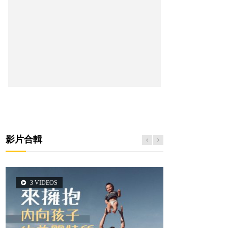
影片合輯
3 VIDEOS
2 VIDEOS
5 VIDEOS
6 VIDEOS
6 VIDEOS