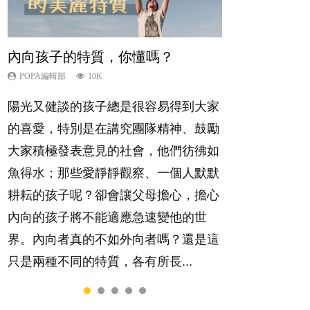
內向孩子的特質，你懂嗎？
想孩子學好外語，點做好？
夫妻必看！經營婚姻，沒捷徑
孩子能力天注定？
愛孩子也別忘了愛自己，父母如何
關顧自己的身心靈？
POPA編輯部
POPA編輯部
POPA編輯部
POPA編輯部
10K
9.9K
22.9K
7.9K
POPA編輯部
14.8K
陽光又健談的孩子總是很容易得到大家
有人話學多種語言越早開始越好，有人
你是不是也曾經以為只要跟相愛的人結
很多父母都希望孩子係個「叻仔叻
照顧孩子衣食住行、陪同兒女應對功課
的喜愛，特別是在講究團隊精神、鼓勵
卻說一時間太多語言，會令孩子感到混
婚，就自然能走到白頭，但生了孩子卻
女」，學業別太差，日常自理井井有
測驗，還要陪玩製造親子時間，尚要處
大家積極發表意見的社會，他們彷彿如
淆，到底誰是誰非？聽聽專家怎樣說，
發現事情不如你所料？ 經營婚姻，不
條。這樣的孩子是萬中無一，還是魚與
理家中雜項要務……當父母的，有千百
魚得水；那些愛靜靜觀察、一個人默默
解開語言學習的迷思～...
如我們想像的簡單，卻也不是大家說得
熊掌，不能兼得？...
個任務要做。可惜，有一樣重要至極
耕耘的孩子呢？卻會讓父母擔心，擔心
那麼難。一起來認識婚姻的真相！...
的，總被遺漏——關注自己的情緒和心
內向的孩子將不能適應急速變他的世
理健康。...
界。內向者真的不如外向者嗎？還是這
只是兩種不同的特質，各有所長...