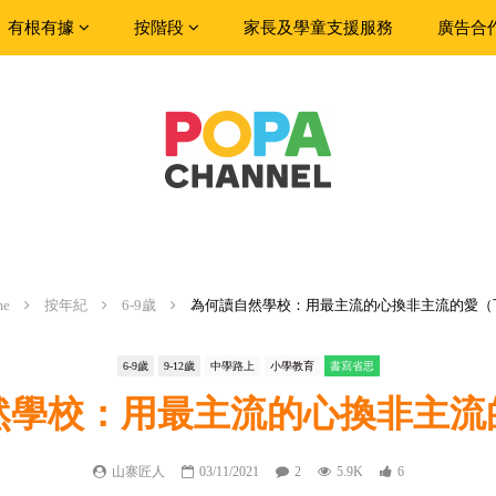
有根有據
按階段
家長及學童支援服務
廣告合
me
按年紀
6-9歲
為何讀自然學校：用最主流的心換非主流的愛（
6-9歲
9-12歲
中學路上
小學教育
書寫省思
然學校：用最主流的心換非主流
山寨匠人
03/11/2021
2
5.9K
6