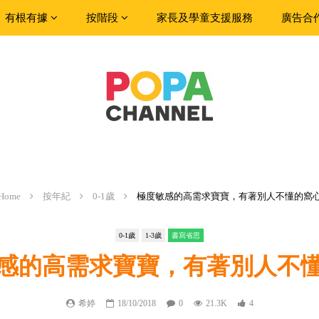
有根有據
按階段
家長及學童支援服務
廣告合
Home
按年紀
0-1歲
極度敏感的高需求寶寶，有著別人不懂的窩
0-1歲
1-3歲
書寫省思
感的高需求寶寶，有著別人不
希婷
18/10/2018
0
21.3K
4