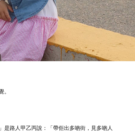
覺。
」是路人甲乙丙說：「帶佢出多啲街，見多啲人