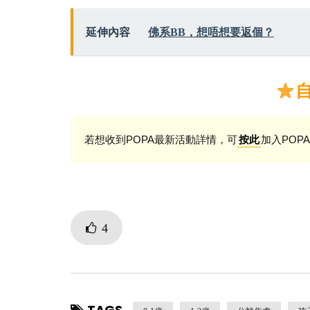
延伸內容
佛系BB，想唔想要返個？
若想收到POPA最新活動詳情，可
加入POPA
按此
4
TAGS