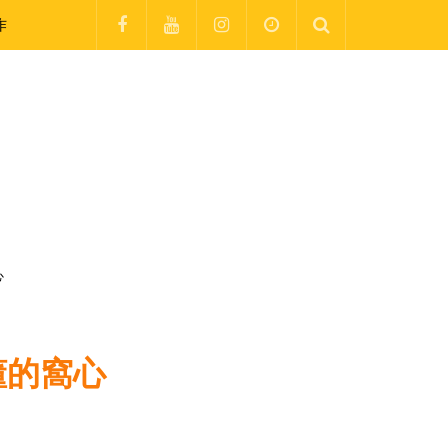
作
心
懂的窩心