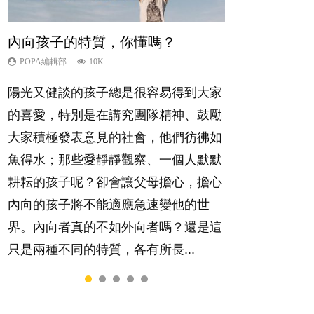
內向孩子的特質，你懂嗎？
想孩子學好外語，點做好？
夫妻必看！經營婚姻，沒捷徑
孩子能力天注定？
愛孩子也別忘了愛自己，父母如何
關顧自己的身心靈？
POPA編輯部
POPA編輯部
POPA編輯部
POPA編輯部
10K
9.9K
22.9K
7.9K
POPA編輯部
14.8K
陽光又健談的孩子總是很容易得到大家
有人話學多種語言越早開始越好，有人
你是不是也曾經以為只要跟相愛的人結
很多父母都希望孩子係個「叻仔叻
照顧孩子衣食住行、陪同兒女應對功課
的喜愛，特別是在講究團隊精神、鼓勵
卻說一時間太多語言，會令孩子感到混
婚，就自然能走到白頭，但生了孩子卻
女」，學業別太差，日常自理井井有
測驗，還要陪玩製造親子時間，尚要處
大家積極發表意見的社會，他們彷彿如
淆，到底誰是誰非？聽聽專家怎樣說，
發現事情不如你所料？ 經營婚姻，不
條。這樣的孩子是萬中無一，還是魚與
理家中雜項要務……當父母的，有千百
魚得水；那些愛靜靜觀察、一個人默默
解開語言學習的迷思～...
如我們想像的簡單，卻也不是大家說得
熊掌，不能兼得？...
個任務要做。可惜，有一樣重要至極
耕耘的孩子呢？卻會讓父母擔心，擔心
那麼難。一起來認識婚姻的真相！...
的，總被遺漏——關注自己的情緒和心
內向的孩子將不能適應急速變他的世
理健康。...
界。內向者真的不如外向者嗎？還是這
只是兩種不同的特質，各有所長...