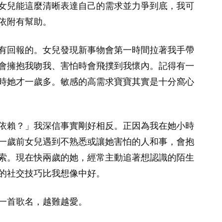
女兒能這麼清晰表達自己的需求並力爭到底，我可
依附有幫助。
有回報的。女兒發現新事物會第一時間拉著我手帶
會擁抱我吻我、害怕時會飛撲到我懷內。記得有一
時她才一歲多。敏感的高需求寶寶其實是十分窩心
依賴？」我深信事實剛好相反。正因為我在她小時
一歲前女兒遇到不熟悉或讓她害怕的人和事，會抱
索。現在快兩歲的她，經常主動追著想認識的陌生
的社交技巧比我想像中好。
一首歌名，越難越愛。