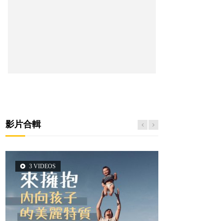
影片合輯
3 VIDEOS
2 VIDEOS
5 VIDEOS
6 VIDEOS
6 VIDEOS