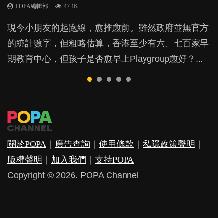
POPA編輯部
POPA編輯部
POPA編輯部
POPA編輯部
47.1K
33.1K
25.8K
31.5K
BB出生後，不止媽媽，爸爸也有機會患上產後抑
現今小朋友的起跑線，愈推愈前。雖然政府並無官方
由美國學者所創的 tools of the mind 課程，學生以遊
許多媽媽心底可能都有一刻掙扎過：究竟全職好，還
父母日夜無間、身心俱疲地照顧BB，如何做到正向
鬱，影響日常生活，嚴重的甚至會有自殺，或傷害小
的統計數字，但粗略估算，香港至少有六、七百家早
戲方式學習，學術能力和自制能力亦明顯比其他小朋
是在職好。雖說每個家庭都有自己的獨特狀況和考慮
教養？部份父母更會為了小朋友放棄自己的嗜好、減
朋友的念頭。但為何爸爸患上產後抑鬱往往難以察
期教育中心，但孩子是否愈早上Playgroup愈好？...
友優勝，到底這課程有何特別之處？...
因素，但原來全職和在職媽媽所養育的子女其實都各
少出席朋友聚會等等，你以為會換來美好的親子關
覺？...
有擅長。...
係，有助小朋友成長，但原來父母身心虛耗對孩子的
成長可能有意想不到的影響！...
關於POPA
｜
廣告查詢
｜
使用條款
｜
私隱政策聲明
｜
版權聲明
｜
加入我們
｜
支持POPA
Copyright © 2026. POPA Channel