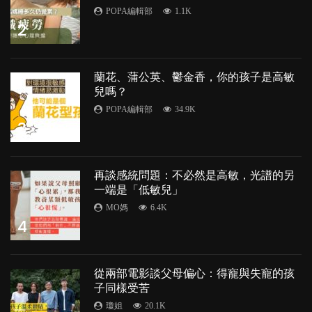
POPA編輯部
1.1K
2
蘭花、蒲公英、鬱金香，你的孩子是高敏
兒嗎？
POPA編輯部
34.9K
3
再談感統問題：不必然是高敏，光譜的另
一端是「低敏兒」
MO媽
6.4K
4
從兩部電影談父母偏心：得寵與失寵的孩
子同樣受苦
瓊姐
20.1K