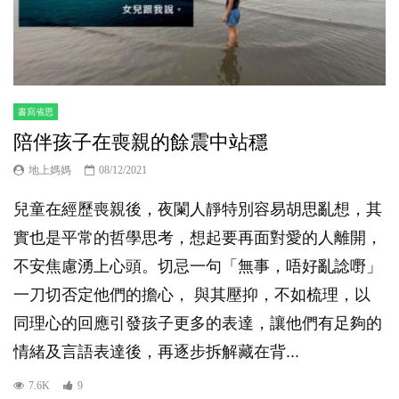
書寫省思
陪伴孩子在喪親的餘震中站穩
地上媽媽
08/12/2021
兒童在經歷喪親後，夜闌人靜特別容易胡思亂想，其
實也是平常的哲學思考，想起要再面對愛的人離開，
不安焦慮湧上心頭。切忌一句「無事，唔好亂諗嘢」
一刀切否定他們的擔心， 與其壓抑，不如梳理，以
同理心的回應引發孩子更多的表達，讓他們有足夠的
情緒及言語表達後，再逐步拆解藏在背...
7.6K
9