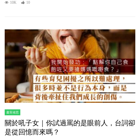
10K
10
書寫省思
關於吼子女｜你試過罵的是眼前人，台詞卻
是從回憶而來嗎？