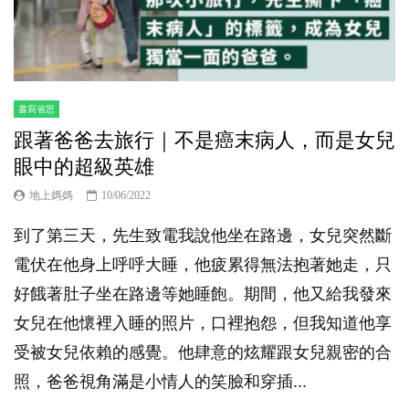
書寫省思
跟著爸爸去旅行｜不是癌末病人，而是女兒
眼中的超級英雄
地上媽媽
10/06/2022
到了第三天，先生致電我說他坐在路邊，女兒突然斷
電伏在他身上呼呼大睡，他疲累得無法抱著她走，只
好餓著肚子坐在路邊等她睡飽。期間，他又給我發來
女兒在他懷裡入睡的照片，口裡抱怨，但我知道他享
受被女兒依賴的感覺。他肆意的炫耀跟女兒親密的合
照，爸爸視角滿是小情人的笑臉和穿插...