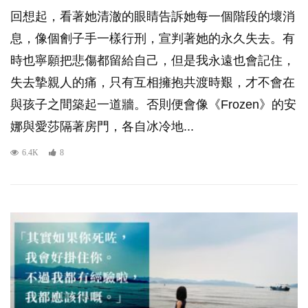
回想起，看著她清澈的眼睛告訴她每一個階段的壞消
息，像個劊子手一樣行刑，宣判著她的永久失去。有
時也寧願把悲傷都留給自己，但是我永遠也會記住，
失去摯親人的痛，只有互相擁抱共渡時艱，才不會在
與孩子之間築起一道牆。否則便會像《Frozen》的安
娜與愛莎隔著房門，各自冰冷地...
6.4K
8