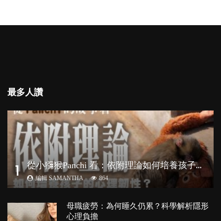
最多人讚
從
小獼猴Panchi 看：依附理論如何培養孩子心理韌性？
1
編輯 SAMANTHA
864
母職疲勞：為何睡久仍累？科學解析隱形
心理負擔