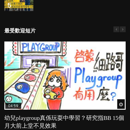
5
最受歡迎短片
Wat
Wat
Wat
Wat
Wat
04:59
03:39
04:06
03:02
04:18
幼兒playgroup真係玩耍中學習？研究指BB 15個
幼稚園遊戲課 如何刺激幼兒自發學習取代獎勵
全職好？在職好？｜全職媽媽與在職媽媽的壓
老公患產後憂鬱症對BB的影響
凡事以BB為中心，就係好爸媽？｜別忽視父母
月大前上堂不見效果
與懲罰？
力與價值
的身心虛耗
POPA編輯部
15.9K