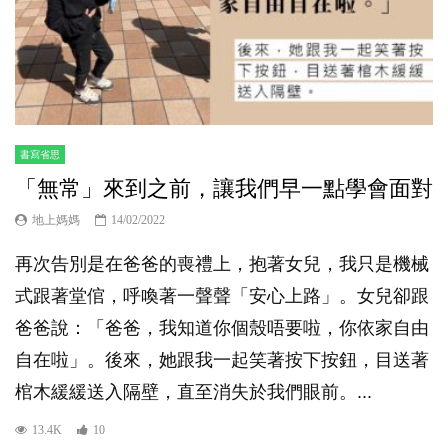
書寫省思
「無常」來到之前，讓我們早一點學會面對
地上媽媽
14/02/2022
再次告別是在爸爸的喪禮上，抱著女兒，我只是機械
式跟著堂倌，呼喚著一聲聲「安心上路」。女兒卻跟
爸爸說：「爸爸，我知道你個殼唔要啦，你依家自由
自在啦」。後來，她跟我一起笑著按下按鈕，目送著
棺木緩緩送入隔壁，直至消失於我們眼前。...
13.4K
10