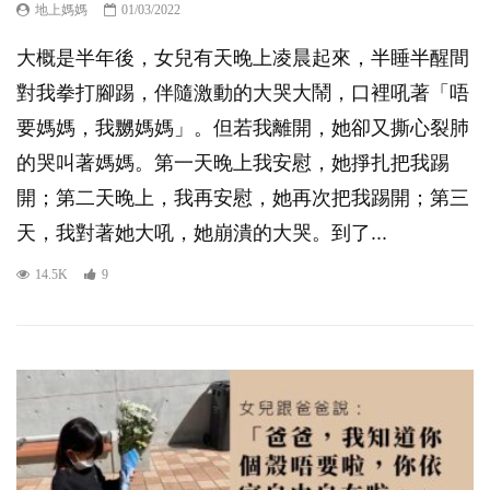
地上媽媽
01/03/2022
大概是半年後，女兒有天晚上凌晨起來，半睡半醒間
對我拳打腳踢，伴隨激動的大哭大鬧，口裡吼著「唔
要媽媽，我嬲媽媽」。但若我離開，她卻又撕心裂肺
的哭叫著媽媽。第一天晚上我安慰，她掙扎把我踢
開；第二天晚上，我再安慰，她再次把我踢開；第三
天，我對著她大吼，她崩潰的大哭。到了...
14.5K
9