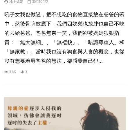
地上媽媽
30/05/2022
吼子女我也做過，把不想吃的食物直接放在爸爸的碗
中，然後骨牌效應下，我們四姊弟也放肆也自己不吃
的丟給爸爸。爸爸無奈一笑，我們卻被媽媽狠狠指
責：「無大無細」、「無禮貌」、「唔識尊重人」和
「無家教」。當時我也沒有狗食與人食的概念，也從
沒有想要羞辱爸爸的想法，卻感覺自己犯...
5.8K
3