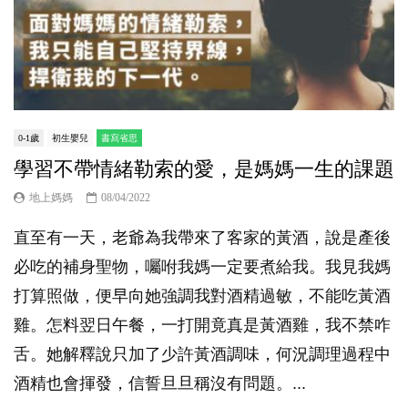
0-1歲
初生嬰兒
書寫省思
學習不帶情緒勒索的愛，是媽媽一生的課題
地上媽媽
08/04/2022
直至有一天，老爺為我帶來了客家的黃酒，說是產後
必吃的補身聖物，囑咐我媽一定要煮給我。我見我媽
打算照做，便早向她強調我對酒精過敏，不能吃黃酒
雞。怎料翌日午餐，一打開竟真是黃酒雞，我不禁咋
舌。她解釋說只加了少許黃酒調味，何況調理過程中
酒精也會揮發，信誓旦旦稱沒有問題。...