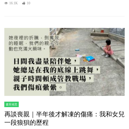
16.1K
10
書寫省思
再談喪親｜半年後才解凍的傷痛：我和女兒
一段狼狽的歷程