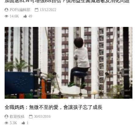
加固選BLW可增強BB自信？慎用益生菌減過敏及消化問題
POPA編輯部
13/12/2022
14.6K
49
全職媽媽：無微不至的愛，會讓孩子忘了成長
歡迎投稿
30/03/2016
5.3K
1