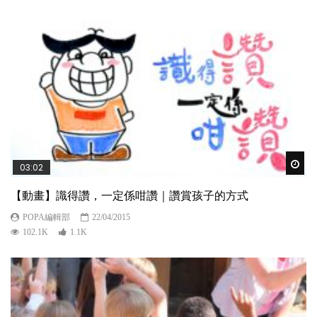
Wat
03:02
【動畫】識得讚，一定係咁讚｜讚賞孩子的方式
POPA編輯部
22/04/2015
102.1K
1.1K