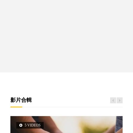
影片合輯
5 VIDEOS
3 VIDEOS
14 VIDEOS
2 VIDEOS
6 VIDEOS