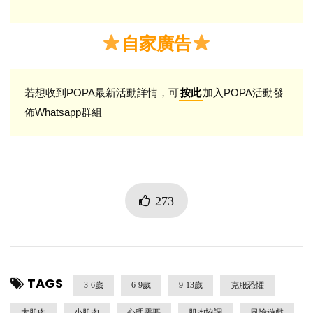
自家廣告
若想收到POPA最新活動詳情，可
加入POPA活動發
按此
佈Whatsapp群組
273
TAGS
3-6歲
6-9歲
9-13歲
克服恐懼
大肌肉
小肌肉
心理需要
肌肉協調
風險遊戲