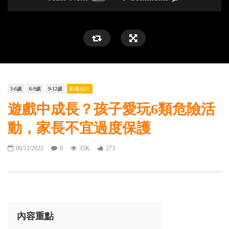
3-6歲
6-9歲
9-12歲
動畫短片
遊戲中成長？孩子愛玩6類危險活
動，家長不宜過度保護
06/12/2022
0
35K
273
內容重點