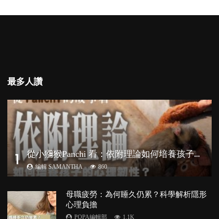
最多人讚
從
小獼猴Panchi 看：依附理論如何培養孩子心理韌性？
1
編輯 SAMANTHA
860
母職疲勞：為何睡久仍累？科學解析隱形
心理負擔
POPA編輯部
1.1K