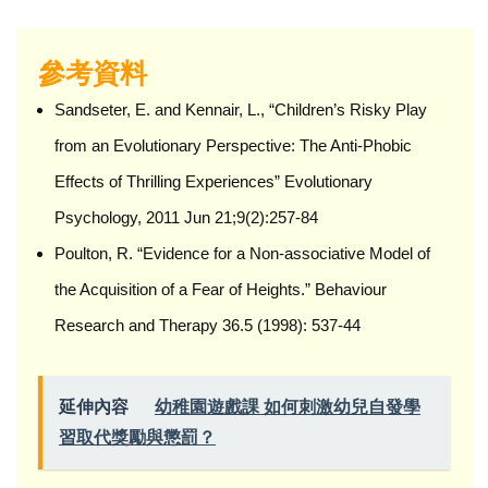
參考資料
Sandseter, E. and Kennair, L., “Children’s Risky Play
from an Evolutionary Perspective: The Anti-Phobic
Effects of Thrilling Experiences” Evolutionary
Psychology, 2011 Jun 21;9(2):257-84
Poulton, R. “Evidence for a Non-associative Model of
the Acquisition of a Fear of Heights.” Behaviour
Research and Therapy 36.5 (1998): 537-44
延伸內容
幼稚園遊戲課 如何刺激幼兒自發學
習取代獎勵與懲罰？