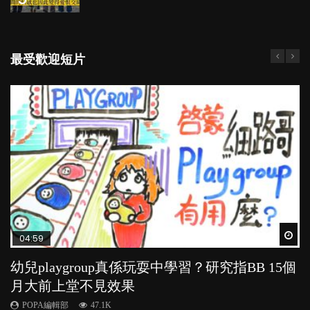
最受歡迎短片
Wat
Wat
Wat
Wat
Wat
04:59
03:39
03:02
04:06
03:41
幼兒playgroup真係玩耍中學習？研究指BB 15個
幼稚園遊戲課 如何刺激幼兒自發學習取代獎勵
老公患產後憂鬱症對BB的影響
全職好？在職好？｜全職媽媽與在職媽媽的壓
BB口腔期乜都放入口，父母該制止還是放手？
月大前上堂不見效果
與懲罰？
力與價值
POPA編輯部
POPA編輯部
15.9K
25.5K
POPA編輯部
POPA編輯部
POPA編輯部
47.1K
33.1K
25.8K