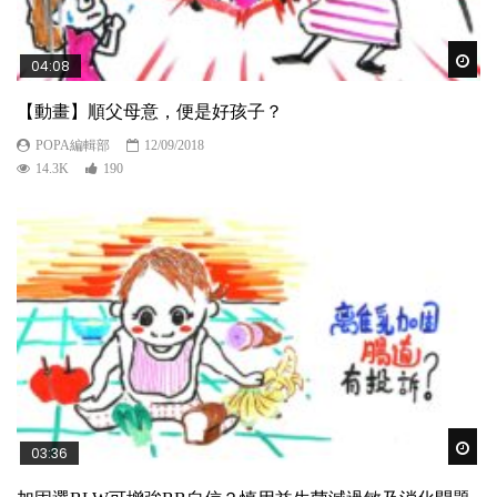
Wat
04:08
【動畫】順父母意，便是好孩子？
POPA編輯部
12/09/2018
14.3K
190
Wat
03:36