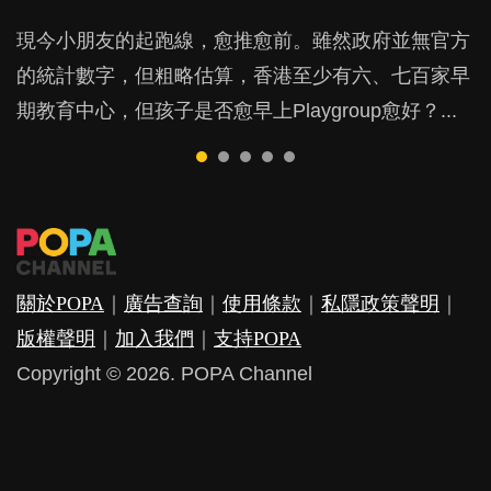
BB出生後，不止媽媽，爸爸也有機會患上產後抑
BB最喜歡隨手拿起什麼都放入口中，有人說一旦養
現今小朋友的起跑線，愈推愈前。雖然政府並無官方
由美國學者所創的 tools of the mind 課程，學生以遊
許多媽媽心底可能都有一刻掙扎過：究竟全職好，還
鬱，影響日常生活，嚴重的甚至會有自殺，或傷害小
成吮手指的習慣，大個就很難戒，但原來一刀切阻止
的統計數字，但粗略估算，香港至少有六、七百家早
戲方式學習，學術能力和自制能力亦明顯比其他小朋
是在職好。雖說每個家庭都有自己的獨特狀況和考慮
朋友的念頭。但為何爸爸患上產後抑鬱往往難以察
他們放東西入口，隨時會影響孩子的身心發展？...
期教育中心，但孩子是否愈早上Playgroup愈好？...
友優勝，到底這課程有何特別之處？...
因素，但原來全職和在職媽媽所養育的子女其實都各
覺？...
有擅長。...
關於POPA
｜
廣告查詢
｜
使用條款
｜
私隱政策聲明
｜
版權聲明
｜
加入我們
｜
支持POPA
Copyright © 2026. POPA Channel