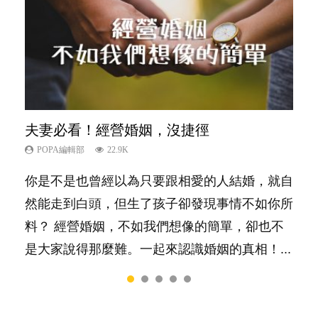
夫妻必看！經營婚姻，沒捷徑
內向孩子的特質，你懂嗎？
新手父母不用怕
想孩子學好外語，點做好？
孩子能力天注定？
POPA編輯部
POPA編輯部
POPA編輯部
POPA編輯部
POPA編輯部
22.9K
10K
16.3K
9.9K
7.9K
你是不是也曾經以為只要跟相愛的人結婚，就自
陽光又健談的孩子總是很容易得到大家的喜愛，
相信許多人初為人父母，由懷孕開始到孩子呱呱
有人話學多種語言越早開始越好，有人卻說一時
很多父母都希望孩子係個「叻仔叻女」，學業別
然能走到白頭，但生了孩子卻發現事情不如你所
特別是在講究團隊精神、鼓勵大家積極發表意見
落地，心中都有數之不盡的問題～這裡一次過集
間太多語言，會令孩子感到混淆，到底誰是誰
太差，日常自理井井有條。這樣的孩子是萬中無
料？ 經營婚姻，不如我們想像的簡單，卻也不
的社會，他們彷彿如魚得水；那些愛靜靜觀察、
合我們以往製作過的相關短片。 這段路讓我們
非？聽聽專家怎樣說，解開語言學習的迷思～...
一，還是魚與熊掌，不能兼得？...
是大家說得那麼難。一起來認識婚姻的真相！...
一個人默默耕耘的孩子呢？卻會讓父母擔心，擔
跟你同行～...
心內向的孩子將不能適應急速變他的世界。內向
者真的不如外向者嗎？還是這只是兩種不同的特
質，各有所長...