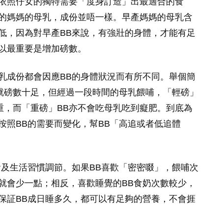
依照仔女的獨特需要「度身訂造」出最適合的食
的媽媽的母乳，成份並唔一樣。早產媽媽的母乳含
低，因為對早產BB來說，有強壯的身體，才能有足
以最重要是增加磅數。
乳成份都會因應BB的身體狀況而有所不同。舉個簡
B就磅數十足，但經過一段時間的母乳餵哺，「輕磅」
重，而「重磅」BB亦不會吃母乳吃到癡肥。到底為
按照BB的需要而變化，幫BB「高追或者低追體
食及生活習慣調節。如果BB喜歡「密密啜」，餵哺次
就會少一點；相反，喜歡睡覺的BB食奶次數較少，
保証BB成日睡多久，都可以有足夠的營養，不會捱