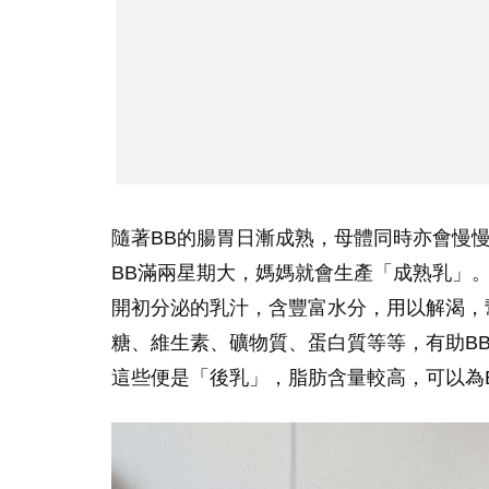
隨著BB的腸胃日漸成熟，母體同時亦會慢
BB滿兩星期大，媽媽就會生產「成熟乳」
開初分泌的乳汁，含豐富水分，用以解渴，
糖、維生素、礦物質、蛋白質等等，有助B
這些便是「後乳」，脂肪含量較高，可以為