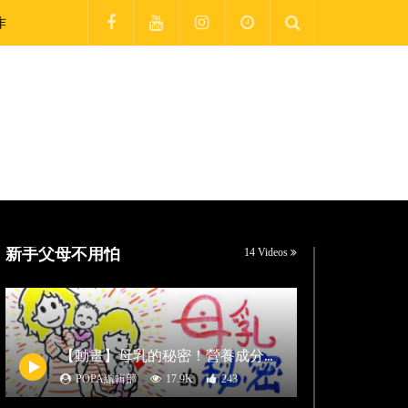
作
新手父母不用怕
14 Videos
【
動畫】母乳的秘密！營養成分超過200種，還會自動追蹤BB成長需要？
POPA編輯部
17.9K
243