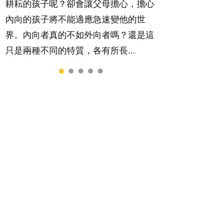
耕耘的孩子呢？卻會讓父母擔心，擔心
那麼難。一起來認識婚姻的真相！...
內向的孩子將不能適應急速變他的世
界。內向者真的不如外向者嗎？還是這
只是兩種不同的特質，各有所長...