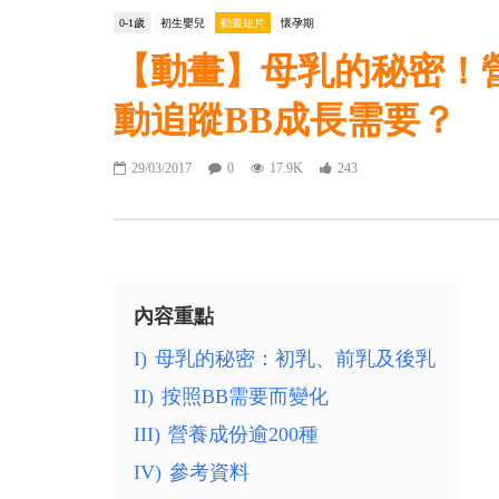
0-1歲
初生嬰兒
動畫短片
懷孕期
【動畫】母乳的秘密！營
動追蹤BB成長需要？
29/03/2017
0
17.9K
243
內容重點
I)
母乳的秘密：初乳、前乳及後乳
II)
按照BB需要而變化
III)
營養成份逾200種
IV)
參考資料