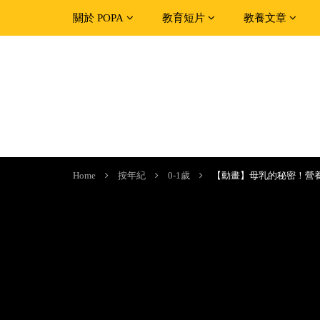
關於 POPA
教育短片
教養文章
Home
按年紀
0-1歲
【動畫】母乳的秘密！營養