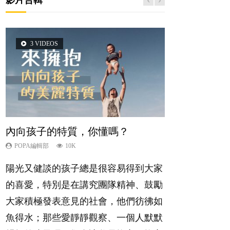
3 VIDEOS
5 VIDEOS
14 VIDEOS
2 VIDEOS
6 VIDEOS
內向孩子的特質，你懂嗎？
夫妻必看！經營婚姻，沒捷徑
新手父母不用怕
想孩子學好外語，點做好？
孩子能力天注定？
POPA編輯部
POPA編輯部
POPA編輯部
POPA編輯部
POPA編輯部
10K
22.9K
16.3K
9.9K
7.9K
陽光又健談的孩子總是很容易得到大家
你是不是也曾經以為只要跟相愛的人結
相信許多人初為人父母，由懷孕開始到
有人話學多種語言越早開始越好，有人
很多父母都希望孩子係個「叻仔叻
的喜愛，特別是在講究團隊精神、鼓勵
婚，就自然能走到白頭，但生了孩子卻
孩子呱呱落地，心中都有數之不盡的問
卻說一時間太多語言，會令孩子感到混
女」，學業別太差，日常自理井井有
大家積極發表意見的社會，他們彷彿如
發現事情不如你所料？ 經營婚姻，不
題～這裡一次過集合我們以往製作過的
淆，到底誰是誰非？聽聽專家怎樣說，
條。這樣的孩子是萬中無一，還是魚與
魚得水；那些愛靜靜觀察、一個人默默
如我們想像的簡單，卻也不是大家說得
相關短片。 這段路讓我們跟你同行～...
解開語言學習的迷思～...
熊掌，不能兼得？...