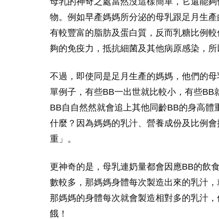
母乳的神奇之處當然沒這樣簡單，它還能夠
物。例如早產媽媽所分泌的母乳跟足月生產
有較豐富的脂肪及蛋白質，反而乳糖比例較
夠的免疫力，抵抗細菌及其他病原感染，所
不過，即使同是足月生產的媽媽，他們的母
單例子，有些BB一出世就比較小，有些B
BB自自然然就會追上其他同齡BB的身高體
什麼？因為媽媽的乳汁、營養成份及比例會
重」。
更神奇的是，母乳連奶量都會因應BB的飲
數較多，那媽媽身體每次製造出來的乳汁，
那媽媽的身體每次就會製造相對多的乳汁，
餓！