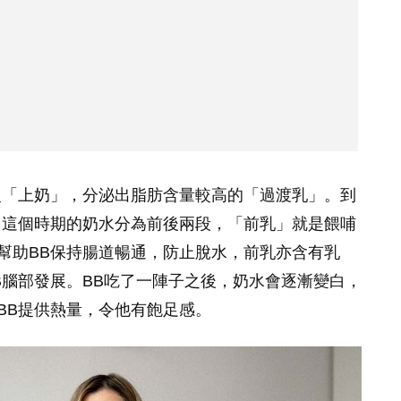
慢「上奶」，分泌出脂肪含量較高的「過渡乳」。到
。這個時期的奶水分為前後兩段，「前乳」就是餵哺
幫助BB保持腸道暢通，防止脫水，前乳亦含有乳
B腦部發展。BB吃了一陣子之後，奶水會逐漸變白，
BB提供熱量，令他有飽足感。