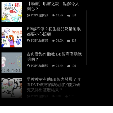
【動畫】肌膚之親，點解令人
開心？
POPA編輯部
13.7K
128
BB喊不停？初生嬰兒奶量睡眠
都要小心照顧
POPA編輯部
58.5K
465
古典音樂作胎教 BB智商高啲聰
明啲？
POPA編輯部
21.4K
129
早教教材有助BB智力發展？收
看DVD教材的幼兒認字能力研
究又得出甚麼結果？
POPA編輯部
28K
132
BB喊一定係扭抱？夜哭抱唔抱
好？