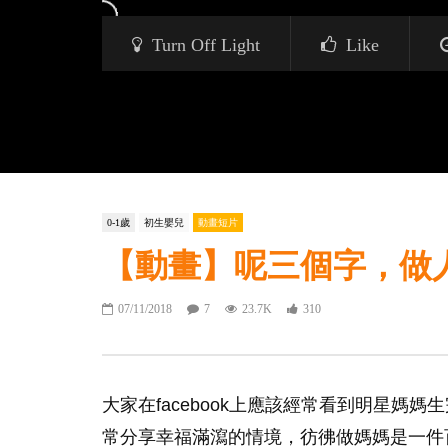
Turn Off Light
Like
0-1歲
初生嬰兒
動畫短片
【動畫】呢三個字，做
07/11/2018
7
23.7K
310
大家在facebook上應該經常看到明星媽
常分享幸福滿瀉的情境，彷彿做媽媽是一件