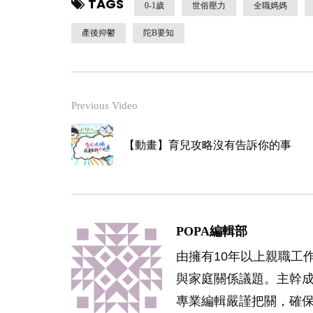
TAGS
0-1歲
世俗壓力
全職媽媽
產後抑鬱
陀B要知
Previous Video
【動畫】育兒攻略沒有告訴你的事
POPA編輯部
由擁有10年以上親職工
與家庭關係議題。主幹
專業編輯嚴謹把關，確