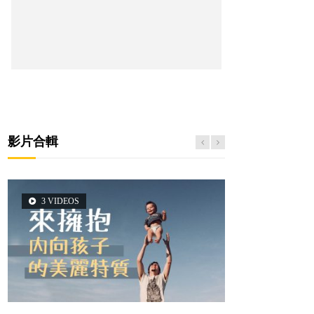
影片合輯
3 VIDEOS
5 VIDEOS
14 VIDEOS
2 VIDEOS
6 VIDEOS