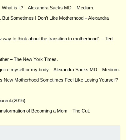
— What is it? – Alexandra Sacks MD – Medium.
y, But Sometimes I Don’t Like Motherhood – Alexandra
 way to think about the transition to motherhood”. – Ted
Mother – The New York Times.
cognize myself or my body – Alexandra Sacks MD – Medium.
s New Motherhood Sometimes Feel Like Losing Yourself?
arent.(2016).
ransformation of Becoming a Mom – The Cut.