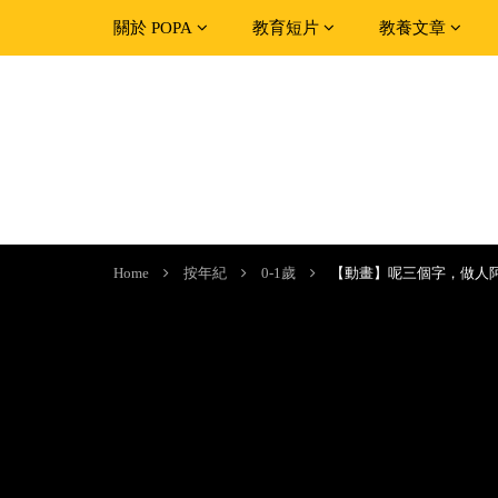
關於 POPA
教育短片
教養文章
Home
按年紀
0-1歲
【動畫】呢三個字，做人