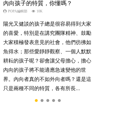
內向孩子的特質，你懂嗎？
夫妻必看！經營婚姻，沒捷徑
新手父母不用怕
想孩子學好外語，點做好？
孩子能力天注定？
POPA編輯部
POPA編輯部
POPA編輯部
POPA編輯部
POPA編輯部
10K
22.9K
16.3K
9.9K
7.9K
陽光又健談的孩子總是很容易得到大家
你是不是也曾經以為只要跟相愛的人結
相信許多人初為人父母，由懷孕開始到
有人話學多種語言越早開始越好，有人
很多父母都希望孩子係個「叻仔叻
的喜愛，特別是在講究團隊精神、鼓勵
婚，就自然能走到白頭，但生了孩子卻
孩子呱呱落地，心中都有數之不盡的問
卻說一時間太多語言，會令孩子感到混
女」，學業別太差，日常自理井井有
大家積極發表意見的社會，他們彷彿如
發現事情不如你所料？ 經營婚姻，不
題～這裡一次過集合我們以往製作過的
淆，到底誰是誰非？聽聽專家怎樣說，
條。這樣的孩子是萬中無一，還是魚與
魚得水；那些愛靜靜觀察、一個人默默
如我們想像的簡單，卻也不是大家說得
相關短片。 這段路讓我們跟你同行～...
解開語言學習的迷思～...
熊掌，不能兼得？...
耕耘的孩子呢？卻會讓父母擔心，擔心
那麼難。一起來認識婚姻的真相！...
內向的孩子將不能適應急速變他的世
界。內向者真的不如外向者嗎？還是這
只是兩種不同的特質，各有所長...