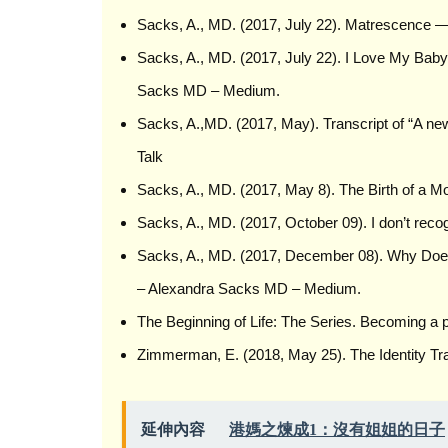
Sacks, A., MD. (2017, July 22). Matrescence 
Sacks, A., MD. (2017, July 22). I Love My Bab
Sacks MD – Medium.
Sacks, A.,MD. (2017, May). Transcript of “A new
Talk
Sacks, A., MD. (2017, May 8). The Birth of a 
Sacks, A., MD. (2017, October 09). I don’t re
Sacks, A., MD. (2017, December 08). Why Doe
– Alexandra Sacks MD – Medium.
The Beginning of Life: The Series. Becoming a p
Zimmerman, E. (2018, May 25). The Identity T
延伸內容
港媽之煉成1：沒有姐姐的日子