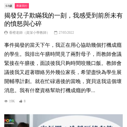
6-9歲
專家同行
揭發兒子欺瞞我的一刻，我感受到前所未有
的憤怒與心碎
香橙老師（資深小學教師）
27/05/2022
事件揭發的當天下午，我正在用心協助幾個打機成癮
的學生。我排出午膳時間見了兩對母子，而教師會議
緊接在午膳後，面談後我只夠時間咬幾口飯。教師會
議後我又趕著聯絡另外幾位家長，希望盡快為學生展
開輔導計劃。就在忙碌過後的當晚，寶貝送我這個壞
消息。我有什麼資格幫助打機成癮的學...
19K
8