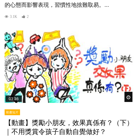
的心態而影響表現，習慣性地捨難取易。...
3.1K
2
Wat
03:36
動畫短片
【動畫】獎勵小朋友，效果真係有？（下）
｜不用獎賞令孩子自動自覺做好？