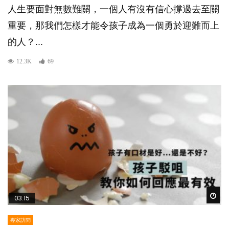
人生要面對無數難關，一個人有沒有信心撐過去至關
重要，那我們怎樣才能令孩子成為一個勇於迎難而上
的人？...
12.3K
69
Wat
03:15
專家訪問