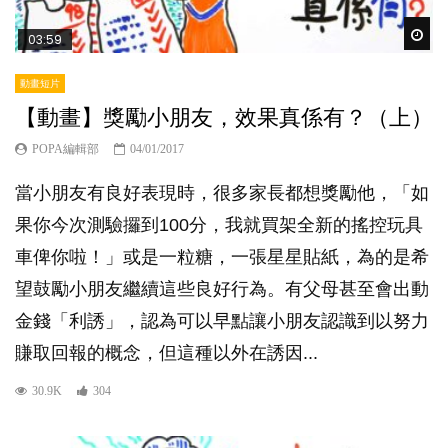
Wat
03:59
動畫短片
【動畫】獎勵小朋友，效果真係有？（上）
POPA編輯部
04/01/2017
當小朋友有良好表現時，很多家長都想獎勵他，「如
果你今次測驗攞到100分，我就買架全新的搖控玩具
車俾你啦！」或是一粒糖，一張星星貼紙，為的是希
望鼓勵小朋友繼續這些良好行為。有父母甚至會出動
金錢「利誘」，認為可以早點讓小朋友認識到以努力
賺取回報的概念，但這種以外在誘因...
30.9K
304