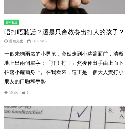
書寫省思
唔打唔聽話？還是只會教養出打人的孩子？
蘿蔔先生
14/11/2017
一個未夠兩歲的小男孩，突然走到小蘿蔔面前，清晰
地吐出兩個單字：「打！打！」然後伸出手由上而下
拍落小蘿蔔身上。在我看來，這正是一個大人責打小
朋友的口吻和手勢……...
16.9K
1