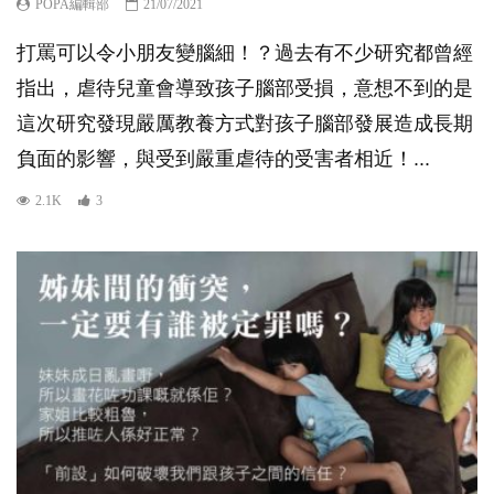
POPA編輯部
21/07/2021
打罵可以令小朋友變腦細！？過去有不少研究都曾經
指出，虐待兒童會導致孩子腦部受損，意想不到的是
這次研究發現嚴厲教養方式對孩子腦部發展造成長期
負面的影響，與受到嚴重虐待的受害者相近！...
2.1K
3