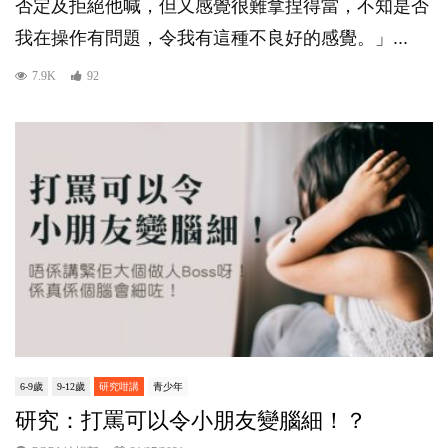
否定及拒絕他喊，但又感覺很難拿捏得當，不知是否
我在操作有問題，令我有這種不良好的感覺。」...
7.9K
92
6-9歲
9-12歲
研究咁講
青少年
研究：打罵可以令小朋友變腦細！？