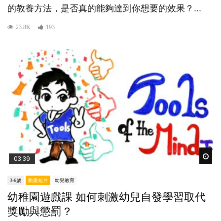
的教養方法，是否真的能夠達到你想要的效果？...
23.8K
193
Wat
03:39
3-6歲
動畫短片
幼兒教育
幼稚園遊戲課 如何刺激幼兒自發學習取代
獎勵與懲罰？