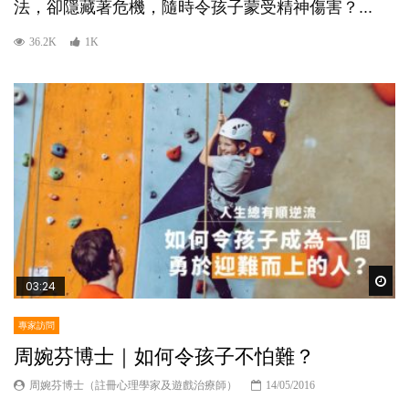
法，卻隱藏著危機，隨時令孩子蒙受精神傷害？...
36.2K
1K
Wat
03:24
專家訪問
周婉芬博士｜如何令孩子不怕難？
周婉芬博士（註冊心理學家及遊戲治療師）
14/05/2016