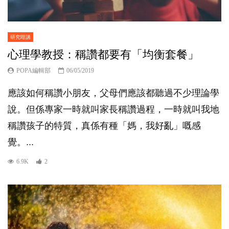
研究咁講
心理學教授：稱讚都要有「均衡套餐」
POPA編輯部
06/05/2019
應該如何稱讚小朋友，父母們應該都聽過不少理論學
說。但係專家一時就叫家長稱讚過程，一時就叫我地
稱讚孩子的特質，真係有種「媽，我好亂」嘅感
覺。...
6.9K
2