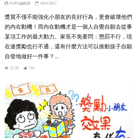
POPA編輯部
18/01/2017
獎賞不僅不能強化小朋友的良好行為，更會破壞他們
的內在動機！而內在動機才是一個人自覺自願去從事
某項工作的最大動力。家長不免要問：懲罰不行，現
在連獎勵也行不通，還有什麼方法可以推動孩子自願
自發地做好一件事？...
32.7K
719