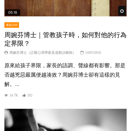
Wat
05:16
專家訪問
周婉芬博士｜管教孩子時，如何對他的行為
定界限？
周婉芬博士（註冊心理學家及遊戲治療師）
14/05/2016
原來給孩子界限，家長的語調、聲線都有影響。那是
否越兇惡嚴厲便越湊效？周婉芬博士卻有這樣的見
解。...
14.7K
102