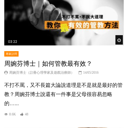
Wat
03:22
專家訪問
周婉芬博士｜如何管教最有效？
周婉芬博士（註冊心理學家及遊戲治療師）
14/05/2016
不打不罵，又不長篇大論說道理是不是就是最好的管
教？周婉芬博士說還有一件事是父母很容易忽略
的…...
8.6K
48