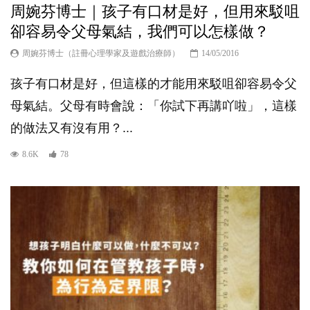
周婉芬博士｜孩子有口材是好，但用來駁咀
卻容易令父母氣結，我們可以怎樣做？
周婉芬博士（註冊心理學家及遊戲治療師）
14/05/2016
孩子有口材是好，但這樣的才能用來駁咀卻容易令父
母氣結。父母有時會說：「你試下再講吖啦」，這樣
的做法又有沒有用？...
8.6K
78