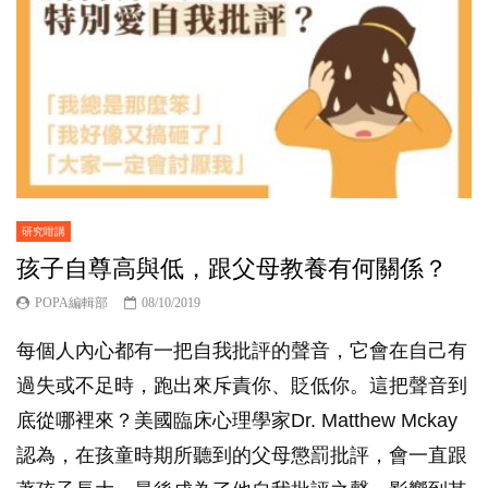
研究咁講
孩子自尊高與低，跟父母教養有何關係？
POPA編輯部
08/10/2019
每個人內心都有一把自我批評的聲音，它會在自己有
過失或不足時，跑出來斥責你、貶低你。這把聲音到
底從哪裡來？美國臨床心理學家Dr. Matthew Mckay
認為，在孩童時期所聽到的父母懲罰批評，會一直跟