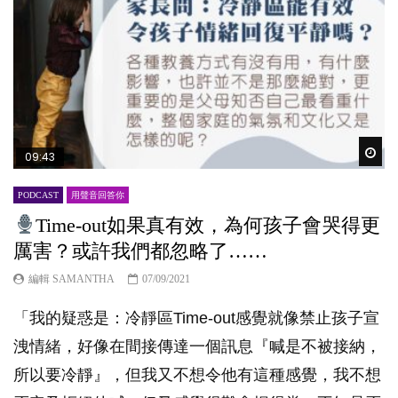
Wat
09:43
PODCAST
用聲音回答你
Time-out如果真有效，為何孩子會哭得更
厲害？或許我們都忽略了……
編輯 SAMANTHA
07/09/2021
「我的疑惑是：冷靜區Time-out感覺就像禁止孩子宣
洩情緒，好像在間接傳達一個訊息『喊是不被接納，
所以要冷靜』，但我又不想令他有這種感覺，我不想