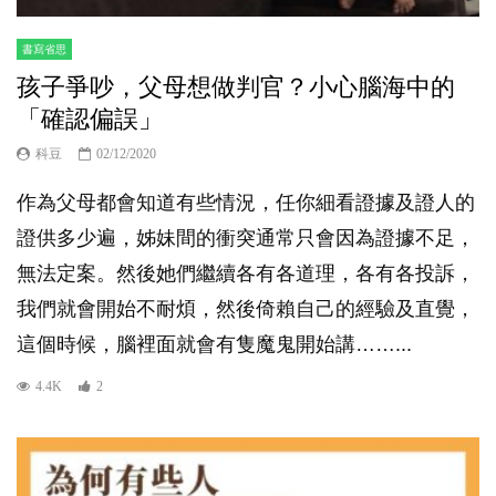
書寫省思
孩子爭吵，父母想做判官？小心腦海中的
「確認偏誤」
科豆
02/12/2020
作為父母都會知道有些情況，任你細看證據及證人的
證供多少遍，姊妹間的衝突通常只會因為證據不足，
無法定案。然後她們繼續各有各道理，各有各投訴，
我們就會開始不耐煩，然後倚賴自己的經驗及直覺，
這個時候，腦裡面就會有隻魔鬼開始講……...
4.4K
2