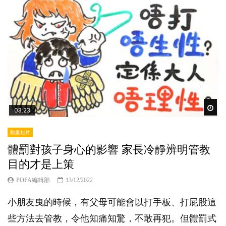
Wat
03:23
動畫短片
體罰對孩子身心的影響 家長冷靜辨明管教
目的才是上策
POPA編輯部
13/12/2022
小朋友曳的時候，有父母可能會以打手板、打屁股這
些方法去管教，令他知痛知驚，不敢再犯。但體罰式