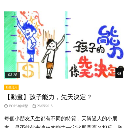
Wat
03:28
動畫短片
【動畫】孩子能力，先天決定？
POPA編輯部
28/05/2015
每個小朋友天生都有不同的特質，天資過人的小朋
友，是否就代表將來的能力一定比朋輩高？相反，資