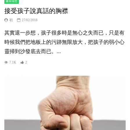
書寫省思
接受孩子說真話的胸襟
初
27/02/2018
其實退一步想，孩子很多時是無心之失而已，只是有
時候我們把地板上的污跡無限放大，把孩子的弱小心
靈掃到沙發底去而已。...
7.1K
2