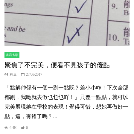
書寫省思
聚焦了不完美，便看不見孩子的優點
科豆
27/06/2017
「點解仲係有一個一剔一點既﹖差小小咋！下次全部
都剔，我哋就去做乜乜乜吖！」只差一點點，就可以
完美展現她在學校的表現！覺得可惜，想她再做好一
點，這，有錯了嗎﹖...
6.4K
0