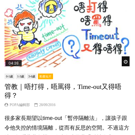
Wat
04:28
0-1歲
1-3歲
3-6歲
動畫短片
管教｜唔打得，唔罵得，Time-out又得唔
得？
POPA編輯部
28/09/2016
很多家長期望以time-out「暫停隔離法」，讓孩子跟
令他失控的情境隔離，從而有反思的空間。不過這方