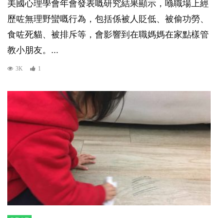
美國心理學會年會發表嘅研究結果顯示，喺職場上經
歷咗無理野蠻嘅行為，包括係被人貶低、被偷功勞、
食咗死貓、被排斥等，會影響到在職媽媽在家點樣管
教小朋友。...
3K
1