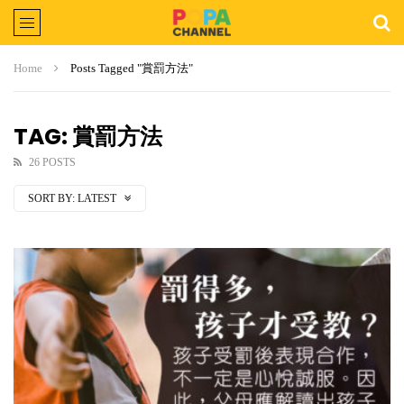
Home
Posts Tagged "賞罰方法"
TAG: 賞罰方法
26 POSTS
SORT BY:
LATEST