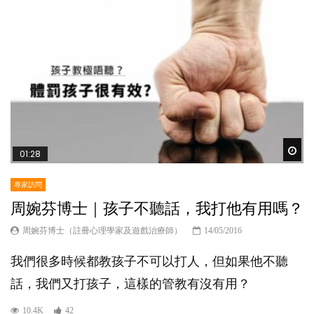
Wat
01:28
專家訪問
周婉芬博士｜孩子不聽話，我打他有用嗎？
周婉芬博士（註冊心理學家及遊戲治療師）
14/05/2016
我們很多時候都教孩子不可以打人，但如果他不聽
話，我們又打孩子，這樣的管教有沒有用？
10.4K
42