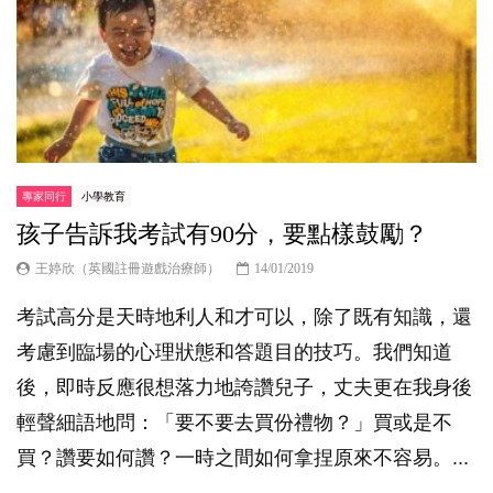
專家同行
小學教育
孩子告訴我考試有90分，要點樣鼓勵？
王婷欣（英國註冊遊戲治療師）
14/01/2019
考試高分是天時地利人和才可以，除了既有知識，還
考慮到臨場的心理狀態和答題目的技巧。我們知道
後，即時反應很想落力地誇讚兒子，丈夫更在我身後
輕聲細語地問：「要不要去買份禮物？」買或是不
買？讚要如何讚？一時之間如何拿捏原來不容易。...