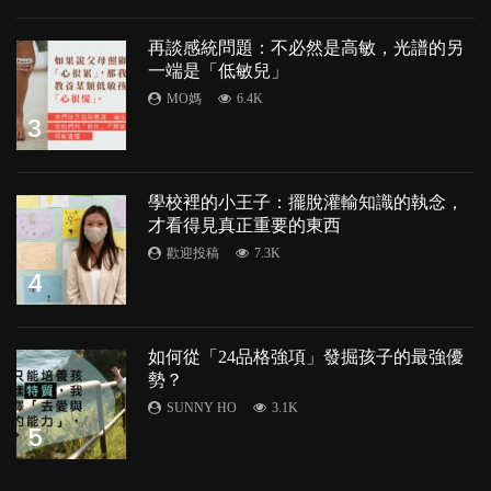
再談感統問題：不必然是高敏，光譜的另
一端是「低敏兒」
MO媽
6.4K
3
學校裡的小王子：擺脫灌輸知識的執念，
才看得見真正重要的東西
歡迎投稿
7.3K
4
如何從「24品格強項」發掘孩子的最強優
勢？
SUNNY HO
3.1K
5