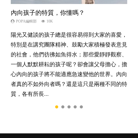
內向孩子的特質，你懂嗎？
想孩子學好外語，點做好？
夫妻必看！經營婚姻，沒捷徑
孩子能力天注定？
愛孩子也別忘了愛自己，父母如何關顧自
己的身心靈？
POPA編輯部
POPA編輯部
POPA編輯部
POPA編輯部
10K
9.9K
22.9K
7.9K
POPA編輯部
14.8K
陽光又健談的孩子總是很容易得到大家的喜愛，
有人話學多種語言越早開始越好，有人卻說一時
你是不是也曾經以為只要跟相愛的人結婚，就自
很多父母都希望孩子係個「叻仔叻女」，學業別
照顧孩子衣食住行、陪同兒女應對功課測驗，還
特別是在講究團隊精神、鼓勵大家積極發表意見
間太多語言，會令孩子感到混淆，到底誰是誰
然能走到白頭，但生了孩子卻發現事情不如你所
太差，日常自理井井有條。這樣的孩子是萬中無
要陪玩製造親子時間，尚要處理家中雜項要
的社會，他們彷彿如魚得水；那些愛靜靜觀察、
非？聽聽專家怎樣說，解開語言學習的迷思～...
料？ 經營婚姻，不如我們想像的簡單，卻也不
一，還是魚與熊掌，不能兼得？...
務……當父母的，有千百個任務要做。可惜，有
一個人默默耕耘的孩子呢？卻會讓父母擔心，擔
是大家說得那麼難。一起來認識婚姻的真相！...
一樣重要至極的，總被遺漏——關注自己的情緒
心內向的孩子將不能適應急速變他的世界。內向
和心理健康。...
者真的不如外向者嗎？還是這只是兩種不同的特
質，各有所長...