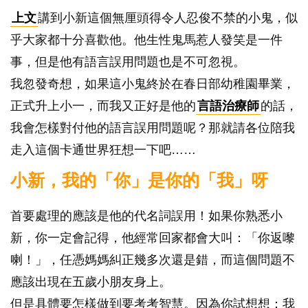
上文
講到小新這個無厘頭得令人忍俊不禁的小鬼，似
乎大家都十分喜歡他。他生性鬼馬惹人發笑是一件
事，但是他有語言誤用問題也是不可忽視。
我忽發奇想，如果這小鬼終於在春日部幼稚園畢業，
正式升上小一，而我又正好是他的
言語治療師
的話，
我會怎樣對付他的語言誤用問題呢？那就請各位陪我
走入這個卡通世界狂想一下吧……
小新，我的「你」是你的「我」呀
首要處理的應該是他的代名詞誤用！如果你熟悉小
新，你一定會記得，他經常回家都會大叫：「你返嚟
喇！」，任憑媽媽糾正幾多次還是錯，而這個問題不
應該出現在五歲小朋友身上。
但是具體要怎樣做到要考考智慧。因為你試想想：我