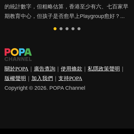
的統計數字，但粗略估算，香港至少有六、七百家早
戲方式學習，學術能力和自制能力亦明顯比其他小朋
是在職好。雖說每個家庭都有自己的獨特狀況和考慮
教養？部份父母更會為了小朋友放棄自己的嗜好、減
朋友的念頭。但為何爸爸患上產後抑鬱往往難以察
期教育中心，但孩子是否愈早上Playgroup愈好？...
友優勝，到底這課程有何特別之處？...
因素，但原來全職和在職媽媽所養育的子女其實都各
少出席朋友聚會等等，你以為會換來美好的親子關
覺？...
有擅長。...
係，有助小朋友成長，但原來父母身心虛耗對孩子的
成長可能有意想不到的影響！...
關於POPA
｜
廣告查詢
｜
使用條款
｜
私隱政策聲明
｜
版權聲明
｜
加入我們
｜
支持POPA
Copyright © 2026. POPA Channel