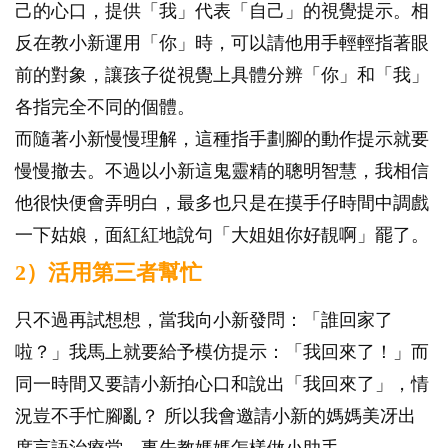
己的心口，提供「我」代表「自己」的視覺提示。相
反在教小新運用「你」時，可以請他用手輕輕指著眼
前的對象，讓孩子從視覺上具體分辨「你」和「我」
各指完全不同的個體。
而隨著小新慢慢理解，這種指手劃腳的動作提示就要
慢慢撤去。不過以小新這鬼靈精的聰明智慧，我相信
他很快便會弄明白，最多也只是在摸手仔時間中調戲
一下姑娘，面紅紅地說句「大姐姐你好靚啊」罷了。
2）活用第三者幫忙
只不過再試想想，當我向小新發問：「誰回家了
啦？」我馬上就要給予模仿提示：「我回來了！」而
同一時間又要請小新拍心口和說出「我回來了」，情
況豈不手忙腳亂？ 所以我會邀請小新的媽媽美冴出
席言語治療堂，事先教媽媽怎樣做小助手。