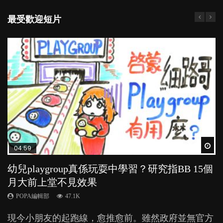
最受歡迎短片
Wat
Wat
Wat
Wat
Wat
04:59
03:39
03:02
04:06
04:18
幼兒playgroup真係玩耍中學習？研究指BB 15個
幼稚園遊戲課 如何刺激幼兒自發學習取代獎勵
老公患產後憂鬱症對BB的影響
全職好？在職好？｜全職媽媽與在職媽媽的壓
凡事以BB為中心，就係好爸媽？｜別忽視父母
月大前上堂不見效果
與懲罰？
力與價值
的身心虛耗
POPA編輯部
15.9K
POPA編輯部
POPA編輯部
POPA編輯部
POPA編輯部
47.1K
33.1K
25.8K
31.5K
BB出生後，不止媽媽，爸爸也有機會患上產後抑
現今小朋友的起跑線，愈推愈前。雖然政府並無官方
由美國學者所創的 tools of the mind 課程，學生以遊
許多媽媽心底可能都有一刻掙扎過：究竟全職好，還
父母日夜無間、身心俱疲地照顧BB，如何做到正向
鬱，影響日常生活，嚴重的甚至會有自殺，或傷害小