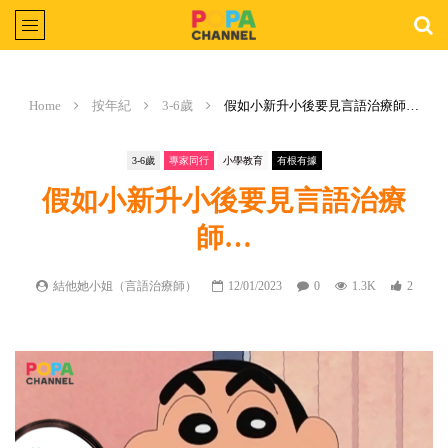
Home
按年紀
3-6歲
假如小新升小後要見言語治療師…
3-6歲
專家同行
小學教育
有根有據
假如小新升小後要見言語治療
師…
結他她小姐（言語治療師）
12/01/2023
0
1.3K
2