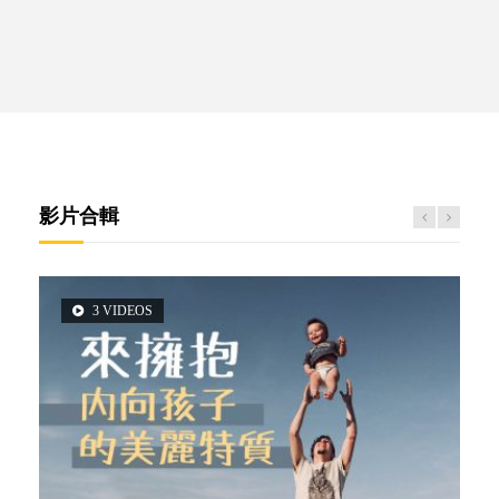
影片合輯
3 VIDEOS
2 VIDEOS
5 VIDEOS
6 VIDEOS
6 VIDEOS