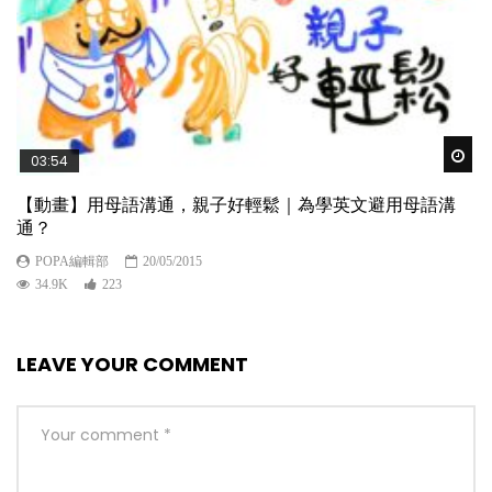
Wat
03:54
【動畫】用母語溝通，親子好輕鬆｜為學英文避用母語溝
通？
POPA編輯部
20/05/2015
34.9K
223
LEAVE YOUR COMMENT