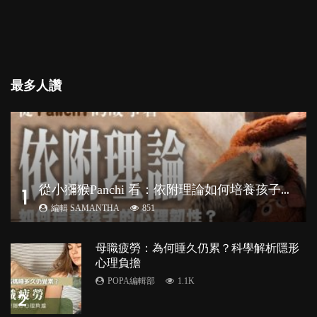
最多人讚
從
小獼猴Panchi 看：依附理論如何培養孩子心理韌性？
1
編輯 SAMANTHA
851
母職疲勞：為何睡久仍累？科學解析隱形
心理負擔
POPA編輯部
1.1K
2