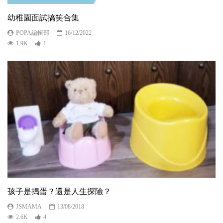
幼稚園面試搞笑合集
POPA編輯部
16/12/2022
1.9K
1
孩子是搗蛋？還是人生探險？
JSMAMA
13/08/2018
2.6K
4