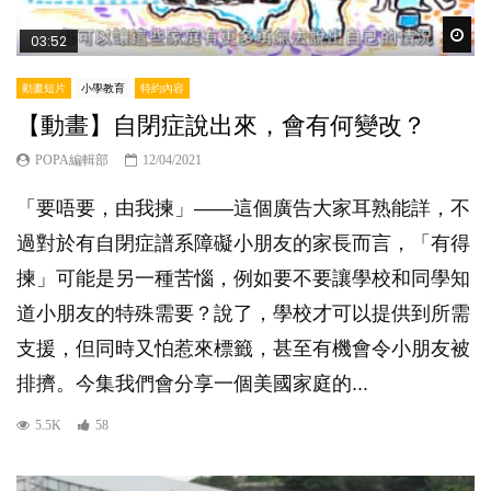
Wat
03:52
動畫短片
小學教育
特約內容
【動畫】自閉症說出來，會有何變改？
POPA編輯部
12/04/2021
「要唔要，由我揀」——這個廣告大家耳熟能詳，不
過對於有自閉症譜系障礙小朋友的家長而言，「有得
揀」可能是另一種苦惱，例如要不要讓學校和同學知
道小朋友的特殊需要？說了，學校才可以提供到所需
支援，但同時又怕惹來標籤，甚至有機會令小朋友被
排擠。今集我們會分享一個美國家庭的...
5.5K
58