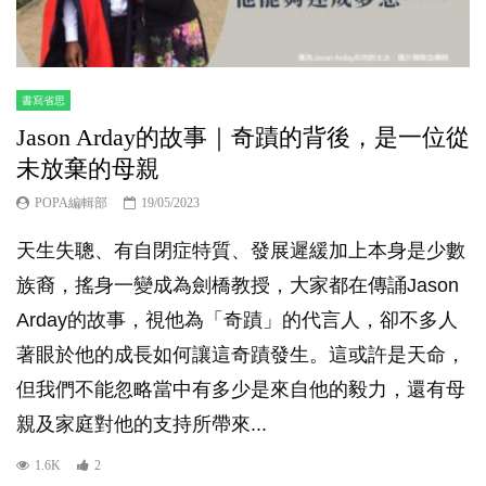
書寫省思
Jason Arday的故事｜奇蹟的背後，是一位從
未放棄的母親
POPA編輯部
19/05/2023
天生失聰、有自閉症特質、發展遲緩加上本身是少數
族裔，搖身一變成為劍橋教授，大家都在傳誦Jason
Arday的故事，視他為「奇蹟」的代言人，卻不多人
著眼於他的成長如何讓這奇蹟發生。這或許是天命，
但我們不能忽略當中有多少是來自他的毅力，還有母
親及家庭對他的支持所帶來...
1.6K
2