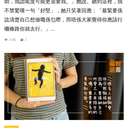
助，我諗呢度可能更需要我。」她說。聽到這裡，我
不禁驚嘆一句「好堅」，她只笑著回應：「最緊要係
諗清楚自己想做嘅係乜嘢，而唔係大家覺得你應該行
嗰條路你就去行。」...
3.6K
2