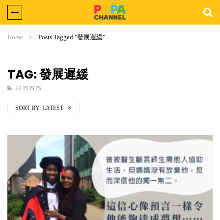
Home
Posts Tagged "發展遲緩"
TAG: 發展遲緩
24 POSTS
SORT BY:
LATEST