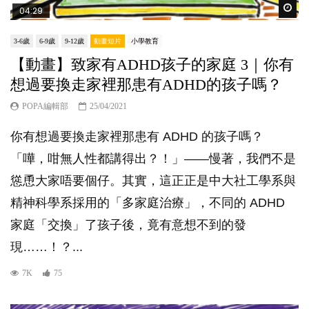
Wat
04:29
3-6歲
6-9歲
9-12歲
動畫短片
小學教育
【動畫】致家有ADHD孩子的家庭 3｜你有
想過要換走家裡那患有ADHD的孩子嗎？
POPA編輯部
25/04/2021
你有想過要換走家裡那患有 ADHD 的孩子嗎？
「嘩，咁無人性都講得出？！」——慢著，我們不是
慫恿大家唔要個仔。其實，這正正是中大社工學系與
精神科學系採用的「多家庭治療​」，不同的 ADHD
家庭「交換」了孩子後，竟有意想不到的發
現……！？...
7K
75