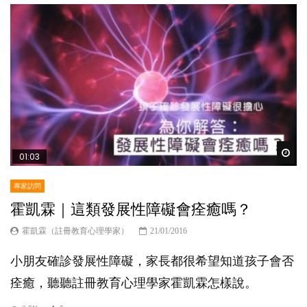
Wat
01:03
專家訪問
霍凱霖｜這類發展性障礙會痊癒嗎？
霍凱霖（註冊教育心理學家）
21/01/2016
小朋友確診發展性障礙，家長都很希望知道孩子會否
痊癒，聽聽註冊教育心理學家霍凱霖怎樣說。