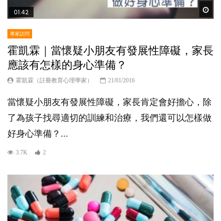
Wat
01:42
專家訪問
霍凱霖｜當懷疑小朋友有發展性障礙，家長
應該有怎樣的身心準備？
霍凱霖（註冊教育心理學家）
21/01/2016
當懷疑小朋友有發展性障礙，家長肯定會好擔心，除
了為孩子找尋適切的訓練和治療，我們還可以怎樣做
好身心準備？...
3.7K
2