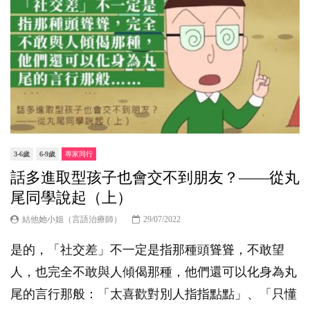
3-6歲
6-9歲
專家同行
話多進取型孩子也會交不到朋友？——從丸
尾同學說起（上）
結他她小姐（言語治療師）
29/07/2022
是的，「社交差」不一定是指那種頭聳聳，不敢望
人，也完全不敢與人傾偈那種，他們還可以化身為丸
尾的言行那般：「太喜歡對別人指指點點」、「只懂