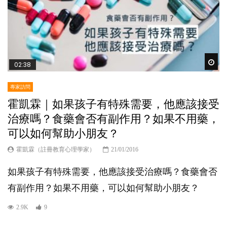
Wat
02:38
專家訪問
霍凱霖｜如果孩子有特殊需要，他應該接受
治療嗎？食藥會否有副作用？如果不用藥，
可以如何幫助小朋友？
霍凱霖（註冊教育心理學家）
21/01/2016
如果孩子有特殊需要，他應該接受治療嗎？食藥會否
有副作用？如果不用藥，可以如何幫助小朋友？
2.9K
9