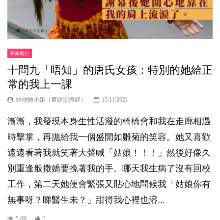
專家同行
十問九「唔知」的唐氏女孩：特別的她給正
常的我上一課
結他她小姐（言語治療師）
15/11/2021
漸漸，我發現本身生性活潑的橋橋會和我在走廊相遇
時擊掌，再拋給我一個盛開如雛菊的笑容。她又喜歡
遠遠看著我就笑著大聲喊「姑娘！！！」然後好像久
別重逢般撒嬌要挽著我的手。哪天我生病了沒有回校
工作，第二天她便會緊張又貼心地問候我「姑娘你有
無事呀？睇醫生未？」甜得我心裡也溶...
5.8K
2