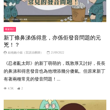
專家同行
新丁條鼻涕係得意，亦係佢發音問題的元
兇！？
結他她小姐（言語治療師）
21/09/2022
《忍者亂太郎》的新丁萌萌的，既敦厚又討好，長長
的鼻涕和得意發音也為他增添幾分傻氣。但原來新丁
有著兩種常見的發音問題！...
4.5K
2