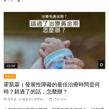
2.5K
5
Wat
02:08
專家訪問
霍凱霖｜發展性障礙的最佳治療時間是何
時？錯過了的話，怎麼辦？
霍凱霖（註冊教育心理學家）
21/01/2016