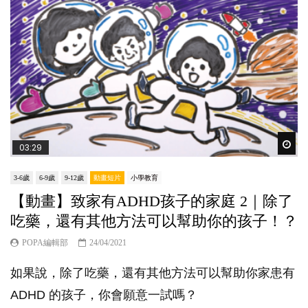
Wat
03:29
3-6歲
6-9歲
9-12歲
動畫短片
小學教育
【動畫】致家有ADHD孩子的家庭 2｜除了
吃藥，還有其他方法可以幫助你的孩子！？
POPA編輯部
24/04/2021
如果說，除了吃藥，還有其他方法可以幫助你家患有
ADHD 的孩子，你會願意一試嗎？