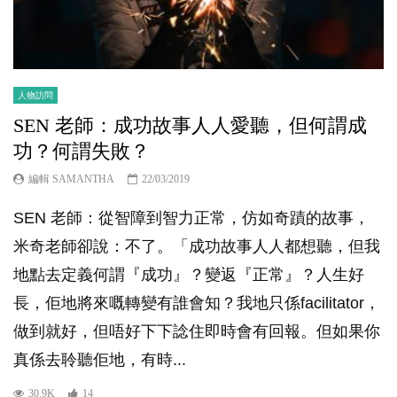
人物訪問
SEN 老師：成功故事人人愛聽，但何謂成
功？何謂失敗？
編輯 SAMANTHA
22/03/2019
SEN 老師：從智障到智力正常，仿如奇蹟的故事，
米奇老師卻說：不了。「成功故事人人都想聽，但我
地點去定義何謂『成功』？變返『正常』？人生好
長，佢地將來嘅轉變有誰會知？我地只係facilitator，
做到就好，但唔好下下諗住即時會有回報。但如果你
真係去聆聽佢地，有時...
30.9K
14