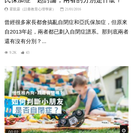
霍凱霖（註冊教育心理學家）
21/01/2016
曾經很多家長都會搞亂自閉症和亞氏保加症，但原來
自2013年起，兩者都已劃入自閉症譜系。那到底兩者
還有沒有分別？...
9.2K
43
Wat
00:02