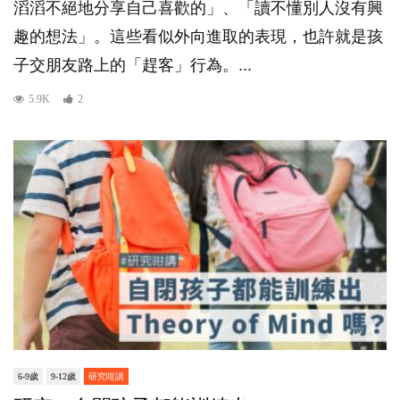
滔滔不絕地分享自己喜歡的」、「讀不懂別人沒有興
趣的想法」。這些看似外向進取的表現，也許就是孩
子交朋友路上的「趕客」行為。...
5.9K
2
6-9歲
9-12歲
研究咁講