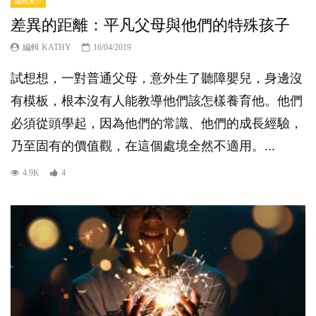
編輯推介
差異的距離：平凡父母與他們的特殊孩子
編輯 KATHY
16/04/2019
試想想，一對普通父母，意外生了聽障嬰兒，身邊沒
有模板，根本沒有人能教導他們該怎樣養育他。他們
必須從頭學起，因為他們的常識、他們的成長經驗，
乃至固有的價值觀，在這個處境全然不適用。...
4.9K
4