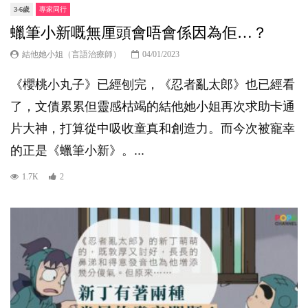
3-6歲
專家同行
蠟筆小新嘅無厘頭會唔會係因為佢…？
結他她小姐（言語治療師）
04/01/2023
《櫻桃小丸子》已經刨完，《忍者亂太郎》也已經看
了，文債累累但靈感枯竭的結他她小姐再次求助卡通
片大神，打算從中吸收童真和創造力。而今次被寵幸
的正是《蠟筆小新》。...
1.7K
2