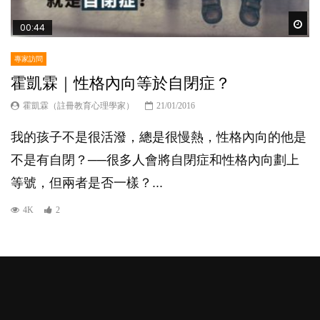
Wat
00:44
專家訪問
霍凱霖｜性格內向等於自閉症？
霍凱霖（註冊教育心理學家）
21/01/2016
我的孩子不是很活潑，總是很慢熱，性格內向的他是
不是有自閉？──很多人會將自閉症和性格內向劃上
等號，但兩者是否一樣？...
4K
2