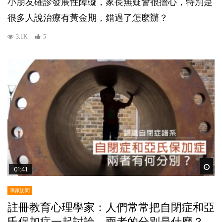
小朋友確診發展性障礙，家長無疑會很擔心，特別是
很多人說治療有黃金期，錯過了怎麼辦？
3.1K
5
Wat
01:41
專家訪問
註冊教育心理學家：人們常常把自閉症和亞
氏保加症一起討論，兩者的分別是什麼？