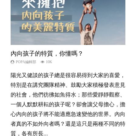
內向孩子的特質，你懂嗎？
想孩子學好外語，點做好？
夫妻必看！經營婚姻，沒捷徑
孩子能力天注定？
愛孩子也別忘了愛自己，父母如何關顧自
己的身心靈？
POPA編輯部
POPA編輯部
POPA編輯部
POPA編輯部
10K
9.9K
22.9K
7.9K
POPA編輯部
14.8K
陽光又健談的孩子總是很容易得到大家的喜愛，
有人話學多種語言越早開始越好，有人卻說一時
你是不是也曾經以為只要跟相愛的人結婚，就自
很多父母都希望孩子係個「叻仔叻女」，學業別
照顧孩子衣食住行、陪同兒女應對功課測驗，還
特別是在講究團隊精神、鼓勵大家積極發表意見
間太多語言，會令孩子感到混淆，到底誰是誰
然能走到白頭，但生了孩子卻發現事情不如你所
太差，日常自理井井有條。這樣的孩子是萬中無
要陪玩製造親子時間，尚要處理家中雜項要
的社會，他們彷彿如魚得水；那些愛靜靜觀察、
非？聽聽專家怎樣說，解開語言學習的迷思～...
料？ 經營婚姻，不如我們想像的簡單，卻也不
一，還是魚與熊掌，不能兼得？...
務……當父母的，有千百個任務要做。可惜，有
一個人默默耕耘的孩子呢？卻會讓父母擔心，擔
是大家說得那麼難。一起來認識婚姻的真相！...
一樣重要至極的，總被遺漏——關注自己的情緒
心內向的孩子將不能適應急速變他的世界。內向
和心理健康。...
者真的不如外向者嗎？還是這只是兩種不同的特
質，各有所長...