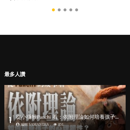
最多人讚
從
小獼猴Panchi 看：依附理論如何培養孩子心理韌性？
1
編輯 SAMANTHA
851