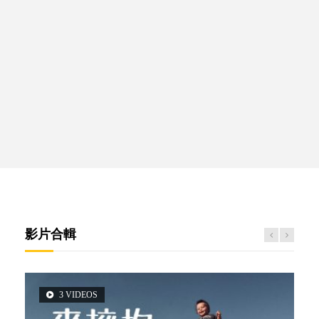
影片合輯
3 VIDEOS
2 VIDEOS
5 VIDEOS
6 VIDEOS
6 VIDEOS