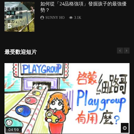
如何從「24品格強項」發掘孩子的最強優
勢？
SUNNY HO
3.1K
5
最受歡迎短片
Wat
Wat
Wat
Wat
Wat
04:59
03:39
03:02
04:06
04:18