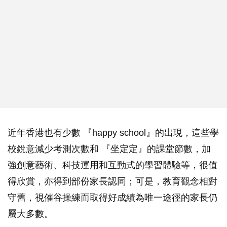
近年香港也有少數 『happy school』的出現，這些學
校銳意減少考測次數和 『坐定定』的課堂節數，加
強創意藝術、科技運用和互動式的學習體驗等，很值
得欣賞，亦得到部份家長認同；可是，教育觀念相對
守舊，視催谷操練而取得好成績為唯一途徑的家長仍
屬大多數。