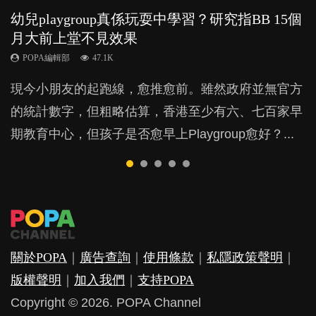
幼兒playgroup真係玩耍中學習？研究指BB 15個
幼稚園遊戲課 如何刺激幼兒自發學習取代獎勵
老公患產後憂鬱症對BB的影響
全職好？在職好？｜全職媽媽與在職媽媽的壓
凡事以BB為中心，就係好爸媽？｜別忽視父母
月大前上堂不見效果
與懲罰？
力與價值
的身心虛耗
POPA編輯部
15.9K
POPA編輯部
POPA編輯部
POPA編輯部
POPA編輯部
47.1K
33.1K
25.8K
31.5K
BB出生後，不止媽媽，爸爸也有機會患上產後抑
現今小朋友的起跑線，愈推愈前。雖然政府並無官方
由美國學者所創的 tools of the mind 課程，學生以遊
許多媽媽心底可能都有一刻掙扎過：究竟全職好，還
父母日夜無間、身心俱疲地照顧BB，如何做到正向
鬱，影響日常生活，嚴重的甚至會有自殺，或傷害小
的統計數字，但粗略估算，香港至少有六、七百家早
戲方式學習，學術能力和自制能力亦明顯比其他小朋
是在職好。雖說每個家庭都有自己的獨特狀況和考慮
教養？部份父母更會為了小朋友放棄自己的嗜好、減
朋友的念頭。但為何爸爸患上產後抑鬱往往難以察
期教育中心，但孩子是否愈早上Playgroup愈好？...
友優勝，到底這課程有何特別之處？...
因素，但原來全職和在職媽媽所養育的子女其實都各
少出席朋友聚會等等，你以為會換來美好的親子關
覺？...
有擅長。...
係，有助小朋友成長，但原來父母身心虛耗對孩子的
成長可能有意想不到的影響！...
關於POPA
｜
廣告查詢
｜
使用條款
｜
私隱政策聲明
｜
版權聲明
｜
加入我們
｜
支持POPA
Copyright © 2026. POPA Channel