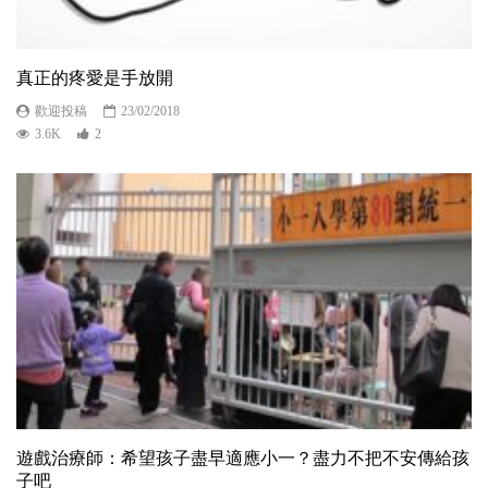
真正的疼愛是手放開
歡迎投稿
23/02/2018
3.6K
2
遊戲治療師：希望孩子盡早適應小一？盡力不把不安傳給孩
子吧