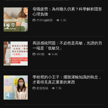
母職疲勞：為何睡久仍累？科學解析隱形
心理負擔
POPA編輯部
1.1K
2
再談感統問題：不必然是高敏，光譜的另
一端是「低敏兒」
MO媽
6.4K
3
學校裡的小王子：擺脫灌輸知識的執念，
才看得見真正重要的東西
歡迎投稿
7.3K
4