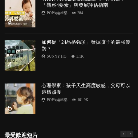
「觀察4要素」與發展評估指南
POPA編輯部
284
3
如何從「24品格強項」發掘孩子的最強優
勢？
SUNNY HO
3.1K
4
心理學家：孩子天生高度敏感，父母可以
這樣照養
POPA編輯部
101.9K
5
最受歡迎短片