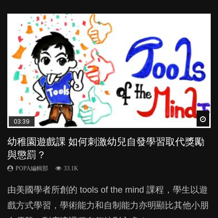
Wat
Wat
Wat
Wat
Wat
03:39
04:59
03:02
04:18
04:06
幼稚園遊戲課 如何刺激幼兒自發學習取代獎勵
幼兒playgroup真係玩耍中學習？研究指BB 15個
老公患產後憂鬱症對BB的影響
凡事以BB為中心，就係好爸媽？｜別忽視父母
全職好？在職好？｜全職媽媽與在職媽媽的壓
與懲罰？
月大前上堂不見效果
的身心虛耗
力與價值
POPA編輯部
15.9K
POPA編輯部
POPA編輯部
POPA編輯部
POPA編輯部
33.1K
47.1K
31.5K
25.8K
BB出生後，不止媽媽，爸爸也有機會患上產後抑
由美國學者所創的 tools of the mind 課程，學生以遊
現今小朋友的起跑線，愈推愈前。雖然政府並無官方
父母日夜無間、身心俱疲地照顧BB，如何做到正向
許多媽媽心底可能都有一刻掙扎過：究竟全職好，還
鬱，影響日常生活，嚴重的甚至會有自殺，或傷害小
戲方式學習，學術能力和自制能力亦明顯比其他小朋
的統計數字，但粗略估算，香港至少有六、七百家早
教養？部份父母更會為了小朋友放棄自己的嗜好、減
是在職好。雖說每個家庭都有自己的獨特狀況和考慮
朋友的念頭。但為何爸爸患上產後抑鬱往往難以察