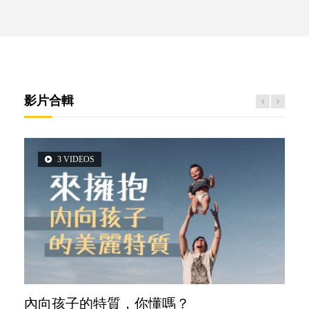
影片合輯
3 VIDEOS
5 VIDEOS
2 VIDEOS
6 VIDEOS
6 VIDEOS
內向孩子的特質，你懂嗎？
夫妻必看！經營婚姻，沒捷徑
想孩子學好外語，點做好？
孩子能力天注定？
愛孩子也別忘了愛自己，父母如何關顧自