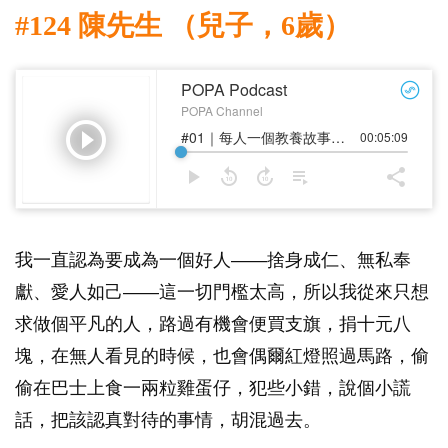
#124 陳先生 （兒子，6歲）
我一直認為要成為一個好人——捨身成仁、無私奉
獻、愛人如己——這一切門檻太高，所以我從來只想
求做個平凡的人，路過有機會便買支旗，捐十元八
塊，在無人看見的時候，也會偶爾紅燈照過馬路，偷
偷在巴士上食一兩粒雞蛋仔，犯些小錯，說個小謊
話，把該認真對待的事情，胡混過去。