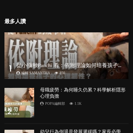
最多人讚
從
小獼猴Panchi 看：依附理論如何培養孩子心理韌性？
1
編輯 SAMANTHA
850
母職疲勞：為何睡久仍累？科學解析隱形
心理負擔
POPA編輯部
1.1K
2
幼兒行為倒退是發展遲緩嗎？家長必學