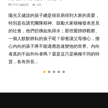
己的身心靈？
POPA編輯部
POPA編輯部
POPA編輯部
POPA編輯部
10K
22.9K
9.9K
7.9K
POPA編輯部
14.8K
陽光又健談的孩子總是很容易得到大家的喜愛，
你是不是也曾經以為只要跟相愛的人結婚，就自
有人話學多種語言越早開始越好，有人卻說一時
很多父母都希望孩子係個「叻仔叻女」，學業別
照顧孩子衣食住行、陪同兒女應對功課測驗，還
特別是在講究團隊精神、鼓勵大家積極發表意見
然能走到白頭，但生了孩子卻發現事情不如你所
間太多語言，會令孩子感到混淆，到底誰是誰
太差，日常自理井井有條。這樣的孩子是萬中無
要陪玩製造親子時間，尚要處理家中雜項要
的社會，他們彷彿如魚得水；那些愛靜靜觀察、
料？ 經營婚姻，不如我們想像的簡單，卻也不
非？聽聽專家怎樣說，解開語言學習的迷思～...
一，還是魚與熊掌，不能兼得？...
務……當父母的，有千百個任務要做。可惜，有
一個人默默耕耘的孩子呢？卻會讓父母擔心，擔
是大家說得那麼難。一起來認識婚姻的真相！...
一樣重要至極的，總被遺漏——關注自己的情緒
心內向的孩子將不能適應急速變他的世界。內向
和心理健康。...
者真的不如外向者嗎？還是這只是兩種不同的特
質，各有所長...