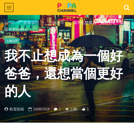
Home
教養省思
人物訪問
我不止想成為一個好爸爸，還想
當個更好的人
人物訪問
我不止想成為一個好
爸爸，還想當個更好
的人
歡迎投稿
24/08/2018
1
2.9K
5