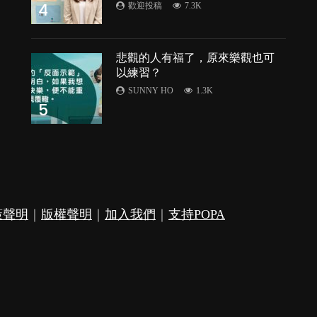
4
歡迎投稿
7.3K
悲觀的人有福了，原來樂觀也可
以練習？
SUNNY HO
1.3K
5
策聲明
｜
版權聲明
｜
加入我們
｜
支持POPA