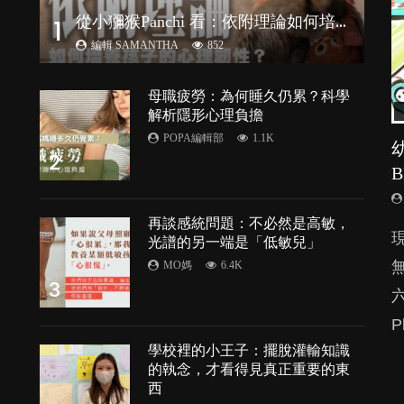
從
小獼猴Panchi 看：依附理論如何培養孩子心理韌性？
1
編輯 SAMANTHA
852
母職疲勞：為何睡久仍累？科學
解析隱形心理負擔
POPA編輯部
1.1K
2
再談感統問題：不必然是高敏，
由
光譜的另一端是「低敏兒」
MO媽
6.4K
3
P
處
學校裡的小王子：擺脫灌輸知識
的執念，才看得見真正重要的東
西