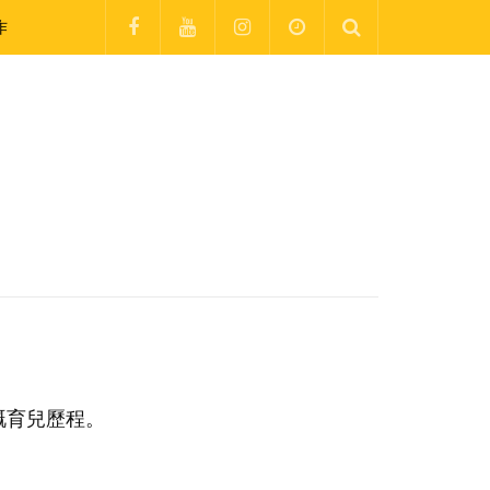
作
嘅育兒歷程。