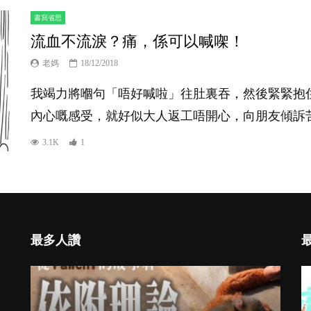
書寫省思
流血不流淚？痛，係可以喊㗎！
老媽
18/12/2018
我竭力將嗰句「唔好喊啦」往肚裏吞，然後緊緊抱
內心嘅感受，就好似大人返工唔開心，向朋友傾訴苦水
3.1K
1
最多人讚