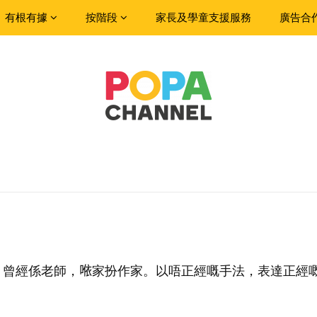
有根有據
按階段
家長及學童支援服務
廣告合
曾經係老師，𠵱家扮作家。以唔正經嘅手法，表達正經