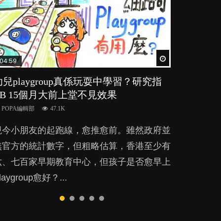
Watch Later
Watch Later
Watch Later
Watch Later
Watch Later
04:59
03:39
03:02
04:06
03:41
幼兒playgroup真係玩耍中學習？研究指
幼稚園遊戲課 如何刺激幼兒自發學習取
老公患產後憂鬱症對BB的影響
全職好？在職好？｜全職媽媽與在職媽媽
BB口腔期乜都放入口，父母該制止還是
BB 15個月大前上堂不見效果
代獎勵與懲罰？
的壓力與價值
放手？
POPA編輯部
15.9K
POPA編輯部
POPA編輯部
POPA編輯部
POPA編輯部
47.1K
33.1K
25.8K
25.5K
BB出生後，不止媽媽，爸爸也有機會患上產
現今小朋友的起跑線，愈推愈前。雖然政府並
美國學者所創的 tools of the mind 課程，學
許多媽媽心底可能都有一刻掙扎過：究竟全職
BB最喜歡隨手拿起什麼都放入口中，有人說
後抑鬱，影響日常生活，嚴重的甚至會有自
無官方的統計數字，但粗略估算，香港至少有
生以遊戲方式學習，學術能力和自制能力亦明
好，還是在職好。雖說每個家庭都有自己的獨
一旦養成吮手指的習慣，大個就很難戒，但原
殺，或傷害小朋友的念頭。但為何爸爸患上產
六、七百家早期教育中心，但孩子是否愈早上
顯比其他小朋友優勝，到底這課程有何特別之
特狀況和考慮因素，但原來全職和在職媽媽所
來一刀切阻止他們放東西入口，隨時會影響孩
後抑鬱往往難以察覺？...
laygroup愈好？...
？...
養育的子女其實都各有擅長。...
子的身心發展？...