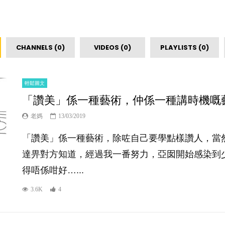
CHANNELS (0)
VIDEOS (0)
PLAYLISTS (0)
輕鬆圖文
「讚美」係一種藝術，仲係一種講時機嘅
老媽
13/03/2019
「讚美」係一種藝術，除咗自己要學點樣讚人，當
達畀對方知道，經過我一番努力，亞囡開始感染到少少讚
得唔係咁好…...
3.6K
4