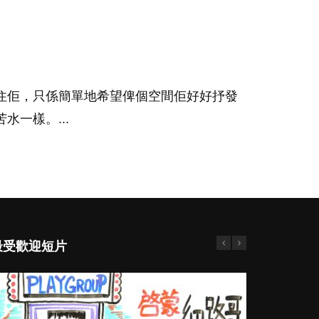
住佢，只係簡單地希望俾個空間佢好好抒發
一樣。...
最受歡迎短片