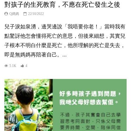
對孩子的生死教育，不應在死亡發生之後
Q媽媽
22/10/2022
兒子淚如泉湧，邊哭邊說「我唔要你老！」當時我有
點驚訝他怎會懂得死亡的意思，但後來細想，其實兒
子根本不明白什麼是死亡，他所理解的死亡是失去，
即是無媽媽再陪著自己。...
5.1K
4