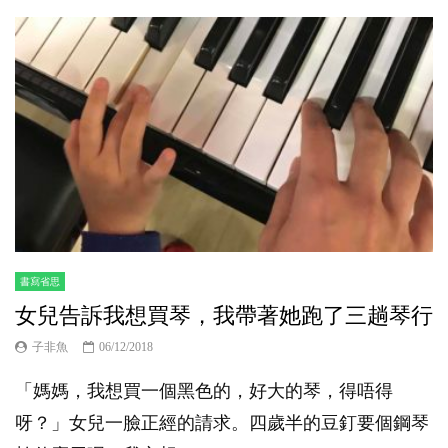
書寫省思
女兒告訴我想買琴，我帶著她跑了三趟琴行
子非魚
06/12/2018
「媽媽，我想買一個黑色的，好大的琴，得唔得
呀？」女兒一臉正經的請求。四歲半的豆釘要個鋼琴