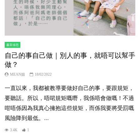
書寫省思
自己的事自己做｜別人的事，就唔可以幫手
做？
MEAN姐
18/02/2022
一直以來，我都被教導要做好自己的事，要跟規矩，
要聽話。所以，唔啱規矩嘅嘢，我係唔會做嘅！不過
咁唔係因為我真心擁抱這些規矩，而係我要將受罰嘅
風險降到最低。...
3.4K
1