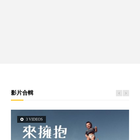
影片合輯
3 VIDEOS
5 VIDEOS
14 VIDEOS
2 VIDEOS
6 VIDEOS