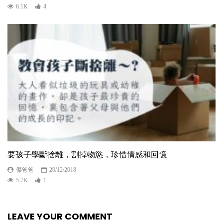
6.1K
4
要孩子學斷捨離，割掉物慾，珍惜情感和回憶
傑爸爸
20/12/2018
5.7K
1
LEAVE YOUR COMMENT