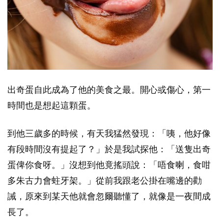
出奇蛋自此成為了他的美食之最。開心或傷心，第一
時間也是想起這顆蛋。
到他三歲多的時候，有天我猛然發現：「咦，他好像
有段時間沒有提起了？」於是我試探他：「送隻出奇
蛋俾你食呀。」沒想到他竟搖頭說：「唔食喇，食咁
多朱古力會蛀牙架。」從前我跟老公掛在嘴邊的勸
誡，原來到某天他就會忽爾聽懂了，就像是一夜間成
長了。