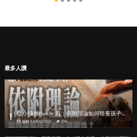
最多人讚
從
小獼猴Panchi 看：依附理論如何培養孩子心理韌性？
1
編輯 SAMANTHA
856