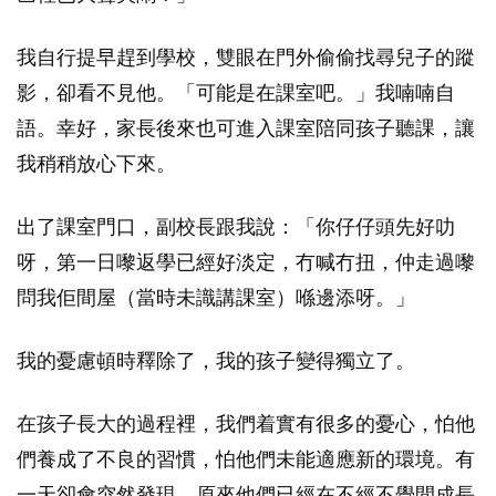
我自行提早趕到學校，雙眼在門外偷偷找尋兒子的蹤
影，卻看不見他。「可能是在課室吧。」我喃喃自
語。幸好，家長後來也可進入課室陪同孩子聽課，讓
我稍稍放心下來。
出了課室門口，副校長跟我說：「你仔仔頭先好叻
呀，第一日嚟返學已經好淡定，冇喊冇扭，仲走過嚟
問我佢間屋（當時未識講課室）喺邊添呀。」
我的憂慮頓時釋除了，我的孩子變得獨立了。
在孩子長大的過程裡，我們着實有很多的憂心，怕他
們養成了不良的習慣，怕他們未能適應新的環境。有
一天卻會突然發現，原來他們已經在不經不覺間成長