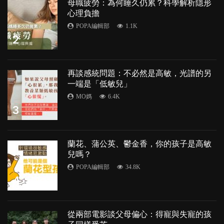
母職疲勞：為何睡久仍累？科學解析隱形
心理負擔
POPA編輯部
1.1K
2
再談感統問題：不必然是高敏，光譜的另
一端是「低敏兒」
MO媽
6.4K
3
蘭花、蒲公英、鬱金香，你的孩子是高敏
兒嗎？
POPA編輯部
34.8K
4
從兩部電影談父母偏心：得寵與失寵的孩