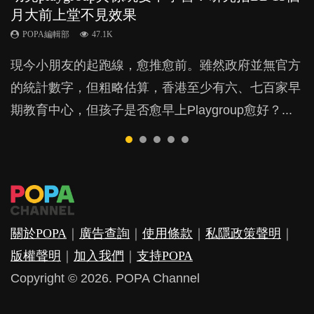
月大前上堂不見效果
與懲罰？
力與價值
POPA編輯部
POPA編輯部
15.9K
25.5K
POPA編輯部
POPA編輯部
POPA編輯部
47.1K
33.1K
25.8K
BB出生後，不止媽媽，爸爸也有機會患上產後抑
BB最喜歡隨手拿起什麼都放入口中，有人說一旦養
現今小朋友的起跑線，愈推愈前。雖然政府並無官方
由美國學者所創的 tools of the mind 課程，學生以遊
許多媽媽心底可能都有一刻掙扎過：究竟全職好，還
鬱，影響日常生活，嚴重的甚至會有自殺，或傷害小
成吮手指的習慣，大個就很難戒，但原來一刀切阻止
的統計數字，但粗略估算，香港至少有六、七百家早
戲方式學習，學術能力和自制能力亦明顯比其他小朋
是在職好。雖說每個家庭都有自己的獨特狀況和考慮
朋友的念頭。但為何爸爸患上產後抑鬱往往難以察
他們放東西入口，隨時會影響孩子的身心發展？...
期教育中心，但孩子是否愈早上Playgroup愈好？...
友優勝，到底這課程有何特別之處？...
因素，但原來全職和在職媽媽所養育的子女其實都各
覺？...
有擅長。...
關於POPA
｜
廣告查詢
｜
使用條款
｜
私隱政策聲明
｜
版權聲明
｜
加入我們
｜
支持POPA
Copyright © 2026. POPA Channel