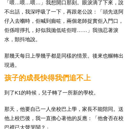
「喂…喂…喂…」我想開口那刻。眼淚滴了下來，說
不出話，我深呼吸了一下，再跟老公說：「頭先送阿
仔入去嗰時，佢喊到癲咗，兩個老師捉實佢入門口，
佢係咁掙扎，好似我拋低咗佢咁……」我強忍著淚
水，顫抖地說。
那幾天每日上學幾乎都是同樣的情景。後來也輾轉出
現過。
孩子的成長快得我們追不上
到了K1的時候，兒子轉了一所新的學校。
那天，他要自己一人坐校巴上學，家長不能陪同。送
他上校巴後，我一直擔心著他的反應：「他會否在校
巴裡已大聲哭鬧？」