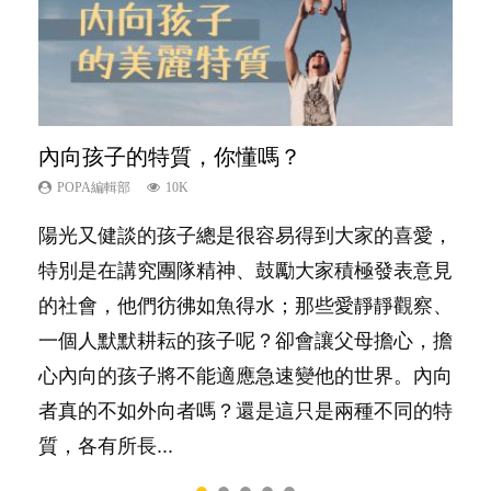
內向孩子的特質，你懂嗎？
夫妻必看！經營婚姻，沒捷徑
新手父母不用怕
想孩子學好外語，點做好？
愛孩子也別忘了愛自己，父母如何關顧自
己的身心靈？
POPA編輯部
POPA編輯部
POPA編輯部
POPA編輯部
10K
22.9K
16.3K
9.9K
POPA編輯部
14.8K
陽光又健談的孩子總是很容易得到大家的喜愛，
你是不是也曾經以為只要跟相愛的人結婚，就自
相信許多人初為人父母，由懷孕開始到孩子呱呱
有人話學多種語言越早開始越好，有人卻說一時
照顧孩子衣食住行、陪同兒女應對功課測驗，還
特別是在講究團隊精神、鼓勵大家積極發表意見
然能走到白頭，但生了孩子卻發現事情不如你所
落地，心中都有數之不盡的問題～這裡一次過集
間太多語言，會令孩子感到混淆，到底誰是誰
要陪玩製造親子時間，尚要處理家中雜項要
的社會，他們彷彿如魚得水；那些愛靜靜觀察、
料？ 經營婚姻，不如我們想像的簡單，卻也不
合我們以往製作過的相關短片。 這段路讓我們
非？聽聽專家怎樣說，解開語言學習的迷思～...
務……當父母的，有千百個任務要做。可惜，有
一個人默默耕耘的孩子呢？卻會讓父母擔心，擔
是大家說得那麼難。一起來認識婚姻的真相！...
跟你同行～...
一樣重要至極的，總被遺漏——關注自己的情緒
心內向的孩子將不能適應急速變他的世界。內向
和心理健康。...
者真的不如外向者嗎？還是這只是兩種不同的特
質，各有所長...