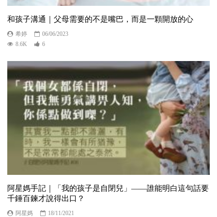
和孩子溝通｜父母需要的不是嘴巴，而是一顆開放的心
希婷
06/06/2023
8.6K
6
阿星媽手記｜「我的孩子是自閉兒」——誰能明白這句話要
千錘百鍊才說得出口？
阿星媽
18/11/2021