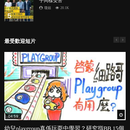
子同樣受苦
瓊姐
20.1K
5
最受歡迎短片
Wat
Wat
Wat
Wat
Wat
04:59
03:39
03:02
04:06
03:41
幼兒playgroup真係玩耍中學習？研究指BB 15個
幼稚園遊戲課 如何刺激幼兒自發學習取代獎勵
老公患產後憂鬱症對BB的影響
全職好？在職好？｜全職媽媽與在職媽媽的壓
BB口腔期乜都放入口，父母該制止還是放手？