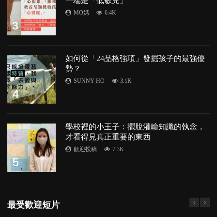
一端是「低敏兒」
MO媽
6.4K
3
如何從「24品格強項」發掘孩子的最強優
勢？
SUNNY HO
3.1K
4
學校裡的小王子：擺脫灌輸知識的執念，
才看得見真正重要的東西
歡迎投稿
7.3K
5
最受歡迎短片