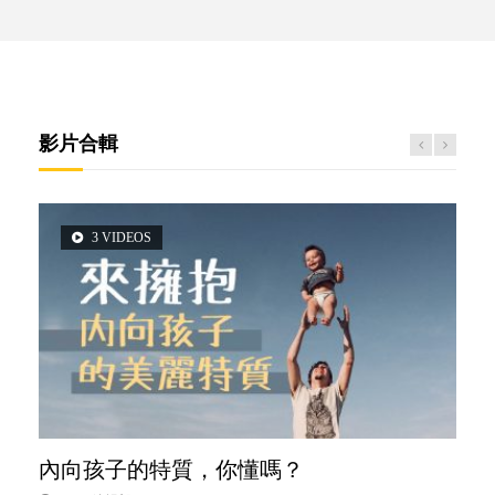
影片合輯
3 VIDEOS
2 VIDEOS
5 VIDEOS
6 VIDEOS
6 VIDEOS
內向孩子的特質，你懂嗎？
想孩子學好外語，點做好？
夫妻必看！經營婚姻，沒捷徑
孩子能力天注定？
愛孩子也別忘了愛自己，父母如何關顧自