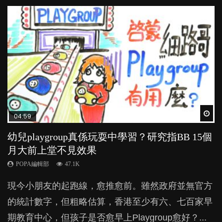
Wat
Wat
Wat
Wat
Wat
04:59
03:39
03:02
04:18
04:06
幼兒playgroup真係玩耍中學習？研究指BB 15個
幼稚園遊戲課 如何刺激幼兒自發學習取代獎勵
老公患產後憂鬱症對BB的影響
凡事以BB為中心，就係好爸媽？｜別忽視父母
全職好？在職好？｜全職媽媽與在職媽媽的壓
月大前上堂不見效果
與懲罰？
的身心虛耗
力與價值
POPA編輯部
15.9K
POPA編輯部
POPA編輯部
POPA編輯部
POPA編輯部
47.1K
33.1K
31.5K
25.8K
BB出生後，不止媽媽，爸爸也有機會患上產後抑
現今小朋友的起跑線，愈推愈前。雖然政府並無官方
由美國學者所創的 tools of the mind 課程，學生以遊
父母日夜無間、身心俱疲地照顧BB，如何做到正向
許多媽媽心底可能都有一刻掙扎過：究竟全職好，還
鬱，影響日常生活，嚴重的甚至會有自殺，或傷害小
的統計數字，但粗略估算，香港至少有六、七百家早
戲方式學習，學術能力和自制能力亦明顯比其他小朋
教養？部份父母更會為了小朋友放棄自己的嗜好、減
是在職好。雖說每個家庭都有自己的獨特狀況和考慮
朋友的念頭。但為何爸爸患上產後抑鬱往往難以察
期教育中心，但孩子是否愈早上Playgroup愈好？...
友優勝，到底這課程有何特別之處？...
少出席朋友聚會等等，你以為會換來美好的親子關
因素，但原來全職和在職媽媽所養育的子女其實都各
覺？...