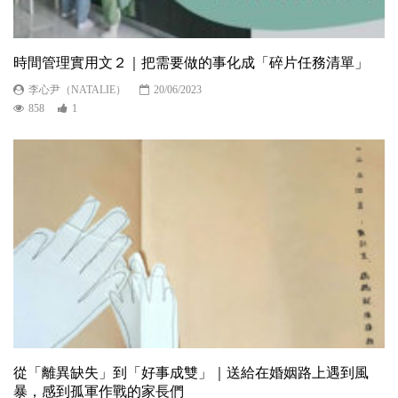
時間管理實用文２｜把需要做的事化成「碎片任務清單」
李心尹（NATALIE）
20/06/2023
858
1
從「離異缺失」到「好事成雙」｜送給在婚姻路上遇到風
暴，感到孤軍作戰的家長們