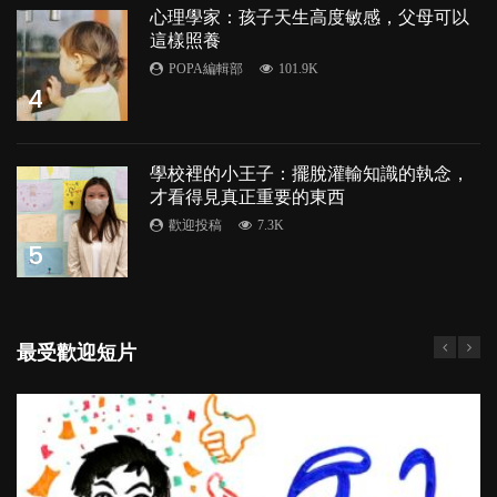
心理學家：孩子天生高度敏感，父母可以
這樣照養
POPA編輯部
101.9K
4
學校裡的小王子：擺脫灌輸知識的執念，
才看得見真正重要的東西
歡迎投稿
7.3K
5
最受歡迎短片