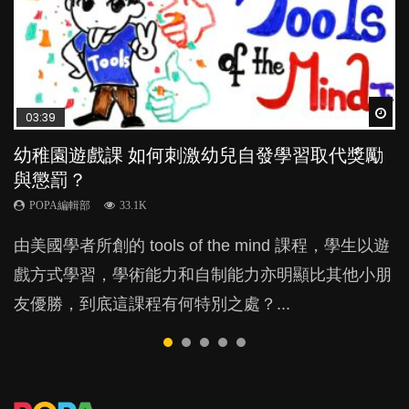
Wat
Wat
Wat
Wat
Wat
03:39
04:59
03:02
04:18
04:06
幼稚園遊戲課 如何刺激幼兒自發學習取代獎勵
幼兒playgroup真係玩耍中學習？研究指BB 15個
老公患產後憂鬱症對BB的影響
凡事以BB為中心，就係好爸媽？｜別忽視父母
全職好？在職好？｜全職媽媽與在職媽媽的壓
與懲罰？
月大前上堂不見效果
的身心虛耗
力與價值
POPA編輯部
15.9K
POPA編輯部
POPA編輯部
POPA編輯部
POPA編輯部
33.1K
47.1K
31.5K
25.8K
BB出生後，不止媽媽，爸爸也有機會患上產後抑
由美國學者所創的 tools of the mind 課程，學生以遊
現今小朋友的起跑線，愈推愈前。雖然政府並無官方
父母日夜無間、身心俱疲地照顧BB，如何做到正向
許多媽媽心底可能都有一刻掙扎過：究竟全職好，還
鬱，影響日常生活，嚴重的甚至會有自殺，或傷害小
戲方式學習，學術能力和自制能力亦明顯比其他小朋
的統計數字，但粗略估算，香港至少有六、七百家早
教養？部份父母更會為了小朋友放棄自己的嗜好、減
是在職好。雖說每個家庭都有自己的獨特狀況和考慮
朋友的念頭。但為何爸爸患上產後抑鬱往往難以察
友優勝，到底這課程有何特別之處？...
期教育中心，但孩子是否愈早上Playgroup愈好？...
少出席朋友聚會等等，你以為會換來美好的親子關
因素，但原來全職和在職媽媽所養育的子女其實都各
覺？...
係，有助小朋友成長，但原來父母身心虛耗對孩子的
有擅長。...
成長可能有意想不到的影響！...