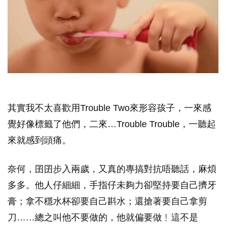
其實我不太喜歡用Trouble Two來形容孩子，一來感
覺好像標籤了他們，二來…Trouble Trouble，一聽起
來就感到頭痛。
奈何，囝囝步入兩歲，又真的專搞對抗唔聽話，麻煩
多多。他人仔細細，手指仔未夠力卻堅持要自己擠牙
膏；拿不穩水杯卻要自己斟水；還搶著要自己拿剪
刀……總之叫他不要做的，他就偏要做﹗這不是