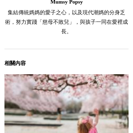
Mumsy Popsy
集結傳統媽媽的愛子之心，以及現代潮媽的分身乏
術，努力實踐「慈母不敗兒」，與孩子一同在愛裡成
長。
相關內容