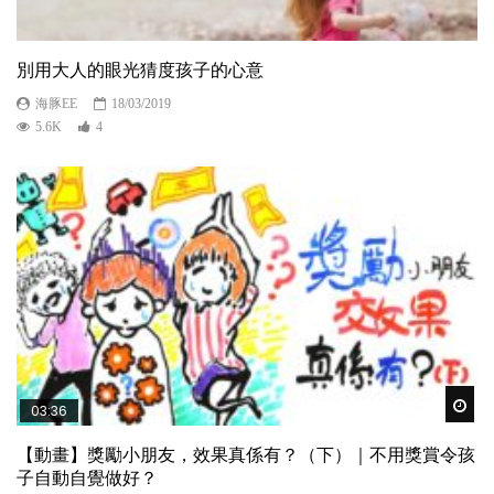
別用大人的眼光猜度孩子的心意
海豚EE
18/03/2019
5.6K
4
Wat
03:36
【動畫】獎勵小朋友，效果真係有？（下）｜不用獎賞令孩
子自動自覺做好？