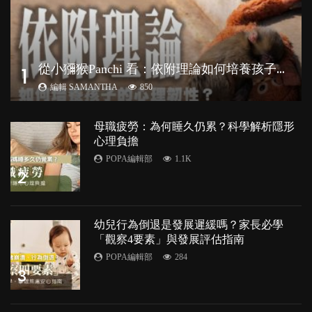
從
小獼猴Panchi 看：依附理論如何培養孩子心理韌性？
1
編輯 SAMANTHA
850
母職疲勞：為何睡久仍累？科學解析隱形
心理負擔
POPA編輯部
1.1K
2
幼兒行為倒退是發展遲緩嗎？家長必學
「觀察4要素」與發展評估指南
POPA編輯部
284
3