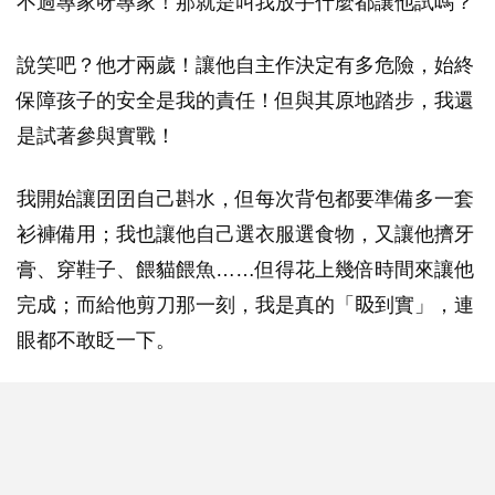
不過專家呀專家！那就是叫我放手什麼都讓他試嗎？
說笑吧？他才兩歲！讓他自主作決定有多危險，始終
保障孩子的安全是我的責任！但與其原地踏步，我還
是試著參與實戰！
我開始讓囝囝自己斟水，但每次背包都要準備多一套
衫褲備用；我也讓他自己選衣服選食物，又讓他擠牙
膏、穿鞋子、餵貓餵魚……但得花上幾倍時間來讓他
完成；而給他剪刀那一刻，我是真的「𥄫到實」，連
眼都不敢眨一下。