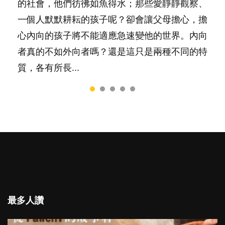
要陪玩製造親子時間，尚要處理家中雜項要
的社會，他們彷彿如魚得水；那些愛靜靜觀察、
一，還是魚與熊掌，不能兼得？...
料？ 經營婚姻，不如我們想像的簡單，卻也不
非？聽聽專家怎樣說，解開語言學習的迷思～...
務……當父母的，有千百個任務要做。可惜，有
一個人默默耕耘的孩子呢？卻會讓父母擔心，擔
是大家說得那麼難。一起來認識婚姻的真相！...
一樣重要至極的，總被遺漏——關注自己的情緒
心內向的孩子將不能適應急速變他的世界。內向
和心理健康。...
者真的不如外向者嗎？還是這只是兩種不同的特
質，各有所長...
最多人讚