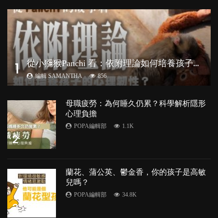
從
小獼猴Panchi 看：依附理論如何培養孩子心理韌性？
1
編輯 SAMANTHA
856
母職疲勞：為何睡久仍累？科學解析隱形
心理負擔
POPA編輯部
1.1K
2
蘭花、蒲公英、鬱金香，你的孩子是高敏
兒嗎？
POPA編輯部
34.8K
3