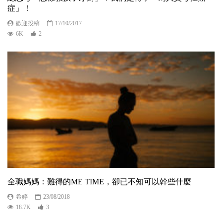
症」！
歡迎投稿
17/10/2017
6K
2
全職媽媽：難得的ME TIME，卻已不知可以幹些什麼
希婷
23/08/2018
18.7K
3