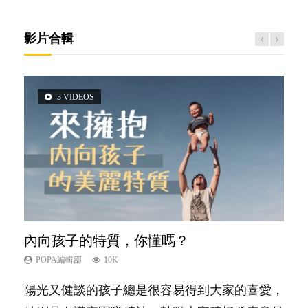
影片合輯
3 VIDEOS
5 VIDEOS
14 VIDEOS
2 VIDEOS
6 VIDEOS
內向孩子的特質，你懂嗎？
夫妻必看！經營婚姻，沒捷徑
新手父母不用怕
想孩子學好外語，點做好？
愛孩子也別忘了愛自己，父母如何關顧自
己的身心靈？
POPA編輯部
POPA編輯部
POPA編輯部
POPA編輯部
10K
22.9K
16.3K
9.9K
POPA編輯部
14.8K
陽光又健談的孩子總是很容易得到大家的喜愛，
你是不是也曾經以為只要跟相愛的人結婚，就自
相信許多人初為人父母，由懷孕開始到孩子呱呱
有人話學多種語言越早開始越好，有人卻說一時