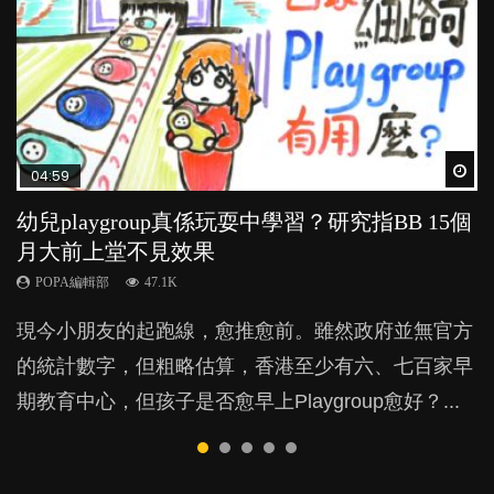
Wat
Wat
Wat
Wat
Wat
04:59
03:39
03:02
04:06
03:41
幼兒playgroup真係玩耍中學習？研究指BB 15個
幼稚園遊戲課 如何刺激幼兒自發學習取代獎勵
老公患產後憂鬱症對BB的影響
全職好？在職好？｜全職媽媽與在職媽媽的壓
BB口腔期乜都放入口，父母該制止還是放手？
月大前上堂不見效果
與懲罰？
力與價值
POPA編輯部
POPA編輯部
15.9K
25.5K
POPA編輯部
POPA編輯部
POPA編輯部
47.1K
33.1K
25.8K
BB出生後，不止媽媽，爸爸也有機會患上產後抑
BB最喜歡隨手拿起什麼都放入口中，有人說一旦養
現今小朋友的起跑線，愈推愈前。雖然政府並無官方
由美國學者所創的 tools of the mind 課程，學生以遊
許多媽媽心底可能都有一刻掙扎過：究竟全職好，還
鬱，影響日常生活，嚴重的甚至會有自殺，或傷害小
成吮手指的習慣，大個就很難戒，但原來一刀切阻止
的統計數字，但粗略估算，香港至少有六、七百家早
戲方式學習，學術能力和自制能力亦明顯比其他小朋
是在職好。雖說每個家庭都有自己的獨特狀況和考慮
朋友的念頭。但為何爸爸患上產後抑鬱往往難以察
他們放東西入口，隨時會影響孩子的身心發展？...
期教育中心，但孩子是否愈早上Playgroup愈好？...
友優勝，到底這課程有何特別之處？...
因素，但原來全職和在職媽媽所養育的子女其實都各
覺？...
有擅長。...