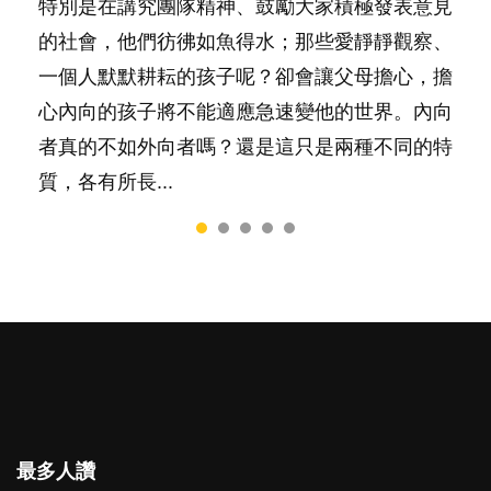
照顧孩子衣食住行、陪同兒女應對功課測驗，還
特別是在講究團隊精神、鼓勵大家積極發表意見
然能走到白頭，但生了孩子卻發現事情不如你所
落地，心中都有數之不盡的問題～這裡一次過集
間太多語言，會令孩子感到混淆，到底誰是誰
要陪玩製造親子時間，尚要處理家中雜項要
的社會，他們彷彿如魚得水；那些愛靜靜觀察、
料？ 經營婚姻，不如我們想像的簡單，卻也不
合我們以往製作過的相關短片。 這段路讓我們
非？聽聽專家怎樣說，解開語言學習的迷思～...
務……當父母的，有千百個任務要做。可惜，有
一個人默默耕耘的孩子呢？卻會讓父母擔心，擔
是大家說得那麼難。一起來認識婚姻的真相！...
跟你同行～...
一樣重要至極的，總被遺漏——關注自己的情緒
心內向的孩子將不能適應急速變他的世界。內向
和心理健康。...
者真的不如外向者嗎？還是這只是兩種不同的特
質，各有所長...
最多人讚