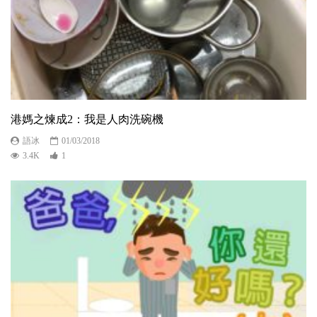
港媽之煉成2：我是人肉洗碗機
語冰
01/03/2018
3.4K
1