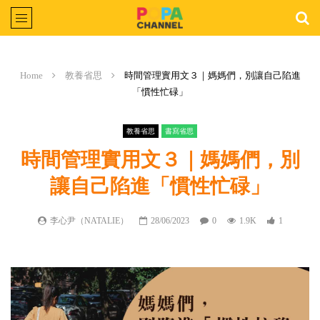
Home
教養省思
時間管理實用文３｜媽媽們，別讓自己陷進
「慣性忙碌」
教養省思
書寫省思
時間管理實用文３｜媽媽們，別
讓自己陷進「慣性忙碌」
李心尹（NATALIE）
28/06/2023
0
1.9K
1