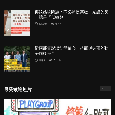
再談感統問題：不必然是高敏，光譜的另
一端是「低敏兒」
MO媽
6.4K
4
從兩部電影談父母偏心：得寵與失寵的孩
子同樣受苦
瓊姐
20.1K
5
最受歡迎短片